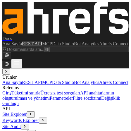
Docs
Ana Sayfa
REST API
MCP
Data Studio
Bot Analytics
Ahrefs Connect
Dokümanlarda ara...
⌘K
✕
Ürünler
Ana Sayfa
REST API
MCP
Data Studio
Bot Analytics
Ahrefs Connect
Referans
Giriş
Tüketimi sınırla
Ücretsiz test sorguları
API anahtarlarının
oluşturulması ve yönetimi
Parametreler
Filtre sözdizimi
Değişiklik
Günlüğü
API
Site Explorer
Keywords Explorer
Site Audit