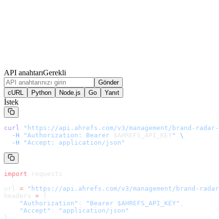
API anahtarı
Gerekli
Gönder
cURL
Python
Node.js
Go
Yanıt
İstek
curl
 "
https://api.ahrefs.com/v3/management/brand-radar-
  -H
 "Authorization: Bearer 
$AHREFS_API_KEY
"
 \
  -H
 "Accept: application/json"
import
 requests
url 
=
 "
https://api.ahrefs.com/v3/management/brand-radar
headers 
=
 {
    "Authorization"
: 
"Bearer $AHREFS_API_KEY"
,
    "Accept"
: 
"application/json"
}