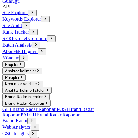
Günlüğü
API
Site Explorer
Keywords Explorer
Site Audit
Rank Tracker
SERP Genel Görünüm
Batch Analysis
Abonelik Bilgileri
Yönetim
Projeler
Anahtar kelimeler
Rakipler
Konumlar ve diller
Anahtar kelime listeleri
Brand Radar istemleri
Brand Radar Raporları
GET
Brand Radar Raporları
POST
Brand Radar
Raporları
PATCH
Brand Radar Raporları
Brand Radar
Web Analytics
GSC Insights