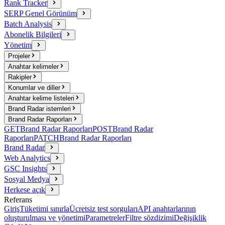
Rank Tracker
SERP Genel Görünüm
Batch Analysis
Abonelik Bilgileri
Yönetim
Projeler
Anahtar kelimeler
Rakipler
Konumlar ve diller
Anahtar kelime listeleri
Brand Radar istemleri
Brand Radar Raporları
GET
Brand Radar Raporları
POST
Brand Radar
Raporları
PATCH
Brand Radar Raporları
Brand Radar
Web Analytics
GSC Insights
Sosyal Medya
Herkese açık
Referans
Giriş
Tüketimi sınırla
Ücretsiz test sorguları
API anahtarlarının
oluşturulması ve yönetimi
Parametreler
Filtre sözdizimi
Değişiklik