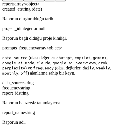
reports
array<object>
created_at
string (date)
Raporun oluşturulduğu tarih.
project_id
integer or null
Raporun bağlı olduğu proje kimliği.
prompts_frequency
array<object>
(olası değerler:
,
,
,
data_source
chatgpt
copilot
gemini
,
,
,
,
google_ai_mode
claude
google_ai_overviews
grok
) ve
(olası değerler:
,
,
perplexity
frequency
daily
weekly
,
) alanlarına sahip bir kayıt.
monthly
off
data_source
string
frequency
string
report_id
string
Raporun benzersiz tanımlayıcısı.
report_name
string
Raporun adı.