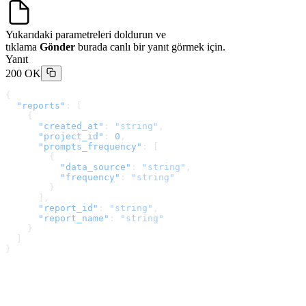
Yukarıdaki parametreleri doldurun ve
tıklama
Gönder
burada canlı bir yanıt görmek için.
Yanıt
200 OK
{
  "reports"
: [
    {
      "created_at"
: 
"string"
,
      "project_id"
: 
0
,
      "prompts_frequency"
: [
        {
          "data_source"
: 
"string"
,
          "frequency"
: 
"string"
        }
      ],
      "report_id"
: 
"string"
,
      "report_name"
: 
"string"
    }
  ]
}