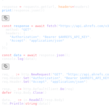
response 
=
 requests.get(url, 
headers
=
headers
)
print
(response.json())
const
 response
 =
 await
 fetch
(
"
https://api.ahrefs.com/v3
  method: 
"GET"
,
  headers: {
    "Authorization"
: 
"Bearer $AHREFS_API_KEY"
,
    "Accept"
: 
"application/json"
  }
});
const
 data
 =
 await
 response.
json
();
console.
log
(data);
req, _ 
:=
 http.
NewRequest
(
"GET"
, 
"
https://api.ahrefs.co
req.Header.
Set
(
"Authorization"
, 
"Bearer $AHREFS_API_KEY
req.Header.
Set
(
"Accept"
, 
"application/json"
)
resp, _ 
:=
 http.DefaultClient.
Do
(req)
defer
 resp.Body.
Close
()
data, _ 
:=
 io.
ReadAll
(resp.Body)
fmt.
Println
(
string
(data))