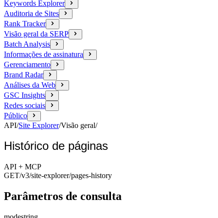
Keywords Explorer
Auditoria de Sites
Rank Tracker
Visão geral da SERP
Batch Analysis
Informações de assinatura
Gerenciamento
Brand Radar
Análises da Web
GSC Insights
Redes sociais
Público
API
/
Site Explorer
/
Visão geral
/
Histórico de páginas
API + MCP
GET
/v3/site-explorer
/pages-history
Parâmetros de consulta
mode
string