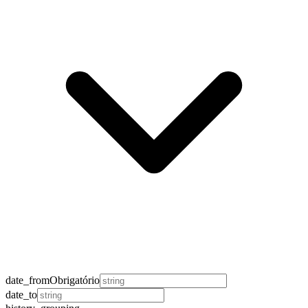
date_from
Obrigatório
date_to