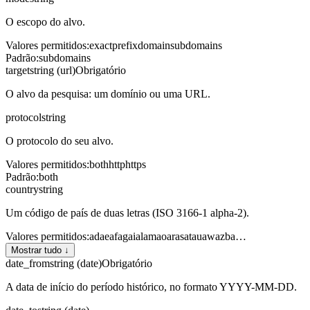
O escopo do alvo.
Valores permitidos
:
exact
prefix
domain
subdomains
Padrão
:
subdomains
target
string (url)
Obrigatório
O alvo da pesquisa: um domínio ou uma URL.
protocol
string
O protocolo do seu alvo.
Valores permitidos
:
both
http
https
Padrão
:
both
country
string
Um código de país de duas letras (ISO 3166-1 alpha-2).
Valores permitidos
:
ad
ae
af
ag
ai
al
am
ao
ar
as
at
au
aw
az
ba
…
Mostrar tudo ↓
date_from
string (date)
Obrigatório
A data de início do período histórico, no formato YYYY-MM-DD.