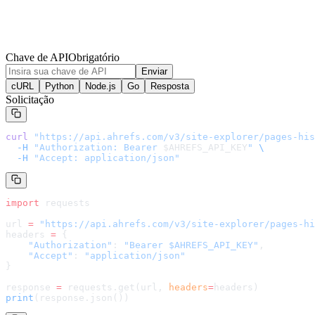
Chave de API
Obrigatório
Enviar
cURL
Python
Node.js
Go
Resposta
Solicitação
curl
 "
https://api.ahrefs.com/v3/site-explorer/pages-his
  -H
 "Authorization: Bearer 
$AHREFS_API_KEY
"
 \
  -H
 "Accept: application/json"
import
 requests
url 
=
 "
https://api.ahrefs.com/v3/site-explorer/pages-hi
headers 
=
 {
    "Authorization"
: 
"Bearer $AHREFS_API_KEY"
,
    "Accept"
: 
"application/json"
}
response 
=
 requests.get(url, 
headers
=
headers
)
print
(response.json())