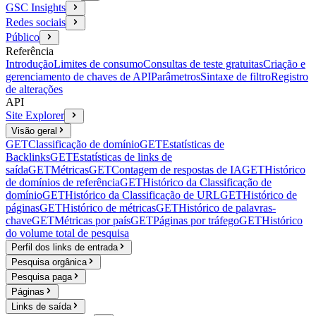
GSC Insights
Redes sociais
Público
Referência
Introdução
Limites de consumo
Consultas de teste gratuitas
Criação e
gerenciamento de chaves de API
Parâmetros
Sintaxe de filtro
Registro
de alterações
API
Site Explorer
Visão geral
GET
Classificação de domínio
GET
Estatísticas de
Backlinks
GET
Estatísticas de links de
saída
GET
Métricas
GET
Contagem de respostas de IA
GET
Histórico
de domínios de referência
GET
Histórico da Classificação de
domínio
GET
Histórico da Classificação de URL
GET
Histórico de
páginas
GET
Histórico de métricas
GET
Histórico de palavras-
chave
GET
Métricas por país
GET
Páginas por tráfego
GET
Histórico
do volume total de pesquisa
Perfil dos links de entrada
Pesquisa orgânica
Pesquisa paga
Páginas
Links de saída