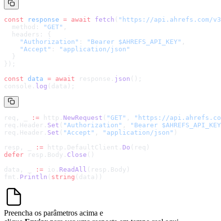
const
 response
 =
 await
 fetch
(
"
https://api.ahrefs.com/v3
  method: 
"GET"
,
  headers: {
    "Authorization"
: 
"Bearer $AHREFS_API_KEY"
,
    "Accept"
: 
"application/json"
  }
});
const
 data
 =
 await
 response.
json
();
console.
log
(data);
req, _ 
:=
 http.
NewRequest
(
"GET"
, 
"
https://api.ahrefs.co
req.Header.
Set
(
"Authorization"
, 
"Bearer $AHREFS_API_KEY
req.Header.
Set
(
"Accept"
, 
"application/json"
)
resp, _ 
:=
 http.DefaultClient.
Do
(req)
defer
 resp.Body.
Close
()
data, _ 
:=
 io.
ReadAll
(resp.Body)
fmt.
Println
(
string
(data))
Preencha os parâmetros acima e