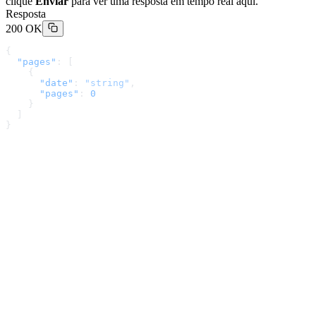
clique
Enviar
para ver uma resposta em tempo real aqui.
Resposta
200 OK
{
  "pages"
: [
    {
      "date"
: 
"string"
,
      "pages"
: 
0
    }
  ]
}