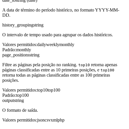
date_to
string (date)
A data de término do período histórico, no formato YYYY-MM-
DD.
history_grouping
string
O intervalo de tempo usado para agrupar os dados históricos.
Valores permitidos
:
daily
weekly
monthly
Padrão
:
monthly
page_positions
string
Filtre as páginas pela posição no ranking.
retorna apenas
top10
páginas classificadas entre as 10 primeiras posições, e
top100
retorna todas as páginas classificadas entre as 100 primeiras
posições.
Valores permitidos
:
top10
top100
Padrão
:
top100
output
string
O formato de saída.
Valores permitidos
:
json
csv
xml
php