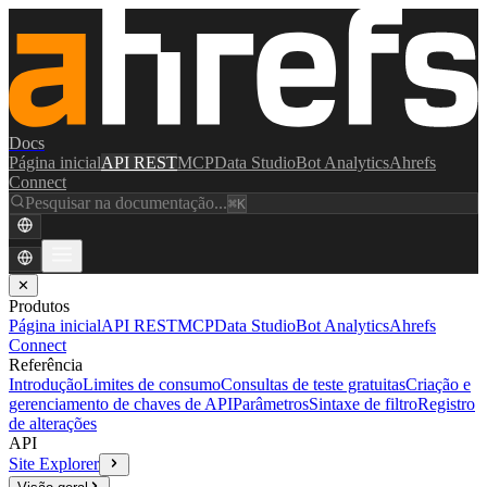
Docs
Página inicial
API REST
MCP
Data Studio
Bot Analytics
Ahrefs
Connect
Pesquisar na documentação...
⌘K
✕
Produtos
Página inicial
API REST
MCP
Data Studio
Bot Analytics
Ahrefs
Connect
Referência
Introdução
Limites de consumo
Consultas de teste gratuitas
Criação e
gerenciamento de chaves de API
Parâmetros
Sintaxe de filtro
Registro
de alterações
API
Site Explorer