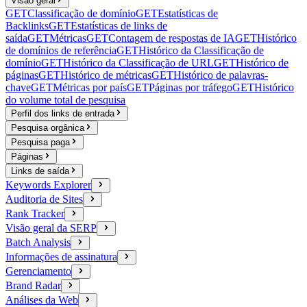
Visão geral
GET
Classificação de domínio
GET
Estatísticas de
Backlinks
GET
Estatísticas de links de
saída
GET
Métricas
GET
Contagem de respostas de IA
GET
Histórico
de domínios de referência
GET
Histórico da Classificação de
domínio
GET
Histórico da Classificação de URL
GET
Histórico de
páginas
GET
Histórico de métricas
GET
Histórico de palavras-
chave
GET
Métricas por país
GET
Páginas por tráfego
GET
Histórico
do volume total de pesquisa
Perfil dos links de entrada
Pesquisa orgânica
Pesquisa paga
Páginas
Links de saída
Keywords Explorer
Auditoria de Sites
Rank Tracker
Visão geral da SERP
Batch Analysis
Informações de assinatura
Gerenciamento
Brand Radar
Análises da Web