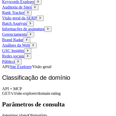
Keywords Explorer
Auditoria de Sites
Rank Tracker
Visão geral da SERP
Batch Analysis
Informações de assinatura
Gerenciamento
Brand Radar
Análises da Web
GSC Insights
Redes sociais
Público
API
/
Site Explorer
/
Visão geral
/
Classificação de domínio
API + MCP
GET
/v3/site-explorer
/domain-rating
Parâmetros de consulta
date
string (date)
Obrigatório