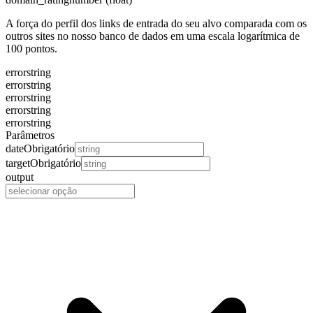
A força do perfil dos links de entrada do seu alvo comparada com os
outros sites no nosso banco de dados em uma escala logarítmica de
100 pontos.
error
string
error
string
error
string
error
string
error
string
Parâmetros
date
Obrigatório
target
Obrigatório
output