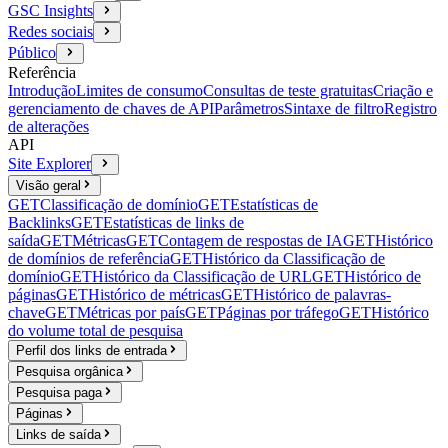
GSC Insights
Redes sociais
Público
Referência
Introdução
Limites de consumo
Consultas de teste gratuitas
Criação e
gerenciamento de chaves de API
Parâmetros
Sintaxe de filtro
Registro
de alterações
API
Site Explorer
Visão geral
GET
Classificação de domínio
GET
Estatísticas de
Backlinks
GET
Estatísticas de links de
saída
GET
Métricas
GET
Contagem de respostas de IA
GET
Histórico
de domínios de referência
GET
Histórico da Classificação de
domínio
GET
Histórico da Classificação de URL
GET
Histórico de
páginas
GET
Histórico de métricas
GET
Histórico de palavras-
chave
GET
Métricas por país
GET
Páginas por tráfego
GET
Histórico
do volume total de pesquisa
Perfil dos links de entrada
Pesquisa orgânica
Pesquisa paga
Páginas
Links de saída