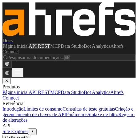
Docs
Página inicial
API REST
MCP
Data Studio
Bot Analytics
Ahrefs
Connect
Pesquisar na documentação...
⌘K
✕
Produtos
Página inicial
API REST
MCP
Data Studio
Bot Analytics
Ahrefs
Connect
Referência
Introdução
Limites de consumo
Consultas de teste gratuitas
Criação e
gerenciamento de chaves de API
Parâmetros
Sintaxe de filtro
Registro
de alterações
API
Site Explorer