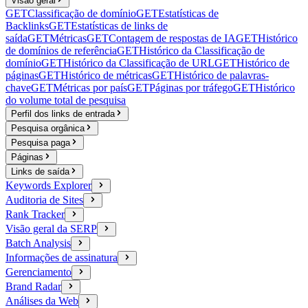
Visão geral
GET
Classificação de domínio
GET
Estatísticas de
Backlinks
GET
Estatísticas de links de
saída
GET
Métricas
GET
Contagem de respostas de IA
GET
Histórico
de domínios de referência
GET
Histórico da Classificação de
domínio
GET
Histórico da Classificação de URL
GET
Histórico de
páginas
GET
Histórico de métricas
GET
Histórico de palavras-
chave
GET
Métricas por país
GET
Páginas por tráfego
GET
Histórico
do volume total de pesquisa
Perfil dos links de entrada
Pesquisa orgânica
Pesquisa paga
Páginas
Links de saída
Keywords Explorer
Auditoria de Sites
Rank Tracker
Visão geral da SERP
Batch Analysis
Informações de assinatura
Gerenciamento
Brand Radar
Análises da Web