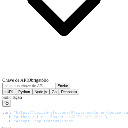
Chave de API
Obrigatório
Enviar
cURL
Python
Node.js
Go
Resposta
Solicitação
curl
 "
https://api.ahrefs.com/v3/site-explorer/domain-ra
  -H
 "Authorization: Bearer 
$AHREFS_API_KEY
"
 \
  -H
 "Accept: application/json"