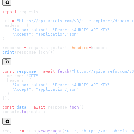
import
 requests
url 
=
 "
https://api.ahrefs.com/v3/site-explorer/domain-r
headers 
=
 {
    "Authorization"
: 
"Bearer $AHREFS_API_KEY"
,
    "Accept"
: 
"application/json"
}
response 
=
 requests.get(url, 
headers
=
headers
)
print
(response.json())
const
 response
 =
 await
 fetch
(
"
https://api.ahrefs.com/v3
  method: 
"GET"
,
  headers: {
    "Authorization"
: 
"Bearer $AHREFS_API_KEY"
,
    "Accept"
: 
"application/json"
  }
});
const
 data
 =
 await
 response.
json
();
console.
log
(data);
req, _ 
:=
 http.
NewRequest
(
"GET"
, 
"
https://api.ahrefs.co