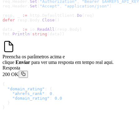
req.Header.
Set
(
"Authorization"
, 
"Bearer $AHREFS_API_KEY
req.Header.
Set
(
"Accept"
, 
"application/json"
)
resp, _ 
:=
 http.DefaultClient.
Do
(req)
defer
 resp.Body.
Close
()
data, _ 
:=
 io.
ReadAll
(resp.Body)
fmt.
Println
(
string
(data))
Preencha os parâmetros acima e
clique
Enviar
para ver uma resposta em tempo real aqui.
Resposta
200 OK
{
  "domain_rating"
: {
    "ahrefs_rank"
: 
0
,
    "domain_rating"
: 
0.0
  }
}