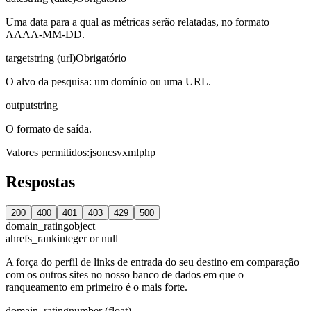
Uma data para a qual as métricas serão relatadas, no formato
AAAA-MM-DD.
target
string (url)
Obrigatório
O alvo da pesquisa: um domínio ou uma URL.
output
string
O formato de saída.
Valores permitidos
:
json
csv
xml
php
Respostas
200
400
401
403
429
500
domain_rating
object
ahrefs_rank
integer or null
A força do perfil de links de entrada do seu destino em comparação
com os outros sites no nosso banco de dados em que o
ranqueamento em primeiro é o mais forte.
domain_rating
number (float)