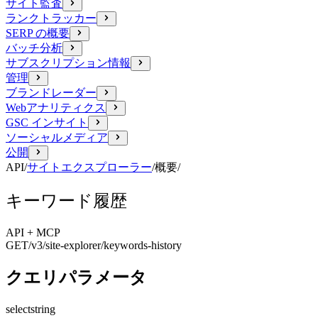
サイト監査
ランクトラッカー
SERP の概要
バッチ分析
サブスクリプション情報
管理
ブランドレーダー
Webアナリティクス
GSC インサイト
ソーシャルメディア
公開
API
/
サイトエクスプローラー
/
概要
/
キーワード履歴
API + MCP
GET
/v3/site-explorer
/keywords-history
クエリパラメータ
select
string