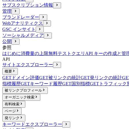
サブスクリプション情報
管理
ブランドレーダー
Webアナリティクス
GSC インサイト
ソーシャルメディア
公開
参照
はじめに
消費量の上限
無料テストクエリ
API キーの作成と管
API
サイトエクスプローラー
概要
GET
ドメイン評価
GET
被リンクの統計
GET
発リンクの統計
GE
指標履歴
GET
キーワード履歴
GET
国別指標
GET
トラフィック
被リンクプロフィール
オーガニック検索
有料検索
ページ
発リンク
キーワードエクスプローラー