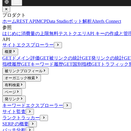
✕
プロダクト
ホーム
REST API
MCP
Data Studio
ボット解析
Ahrefs Connect
参照
はじめに
消費量の上限
無料テストクエリ
API キーの作成と管
API
サイトエクスプローラー
概要
GET
ドメイン評価
GET
被リンクの統計
GET
発リンクの統計
GE
指標履歴
GET
キーワード履歴
GET
国別指標
GET
トラフィック
被リンクプロフィール
オーガニック検索
有料検索
ページ
発リンク
キーワードエクスプローラー
サイト監査
ランクトラッカー
SERP の概要
バッチ分析