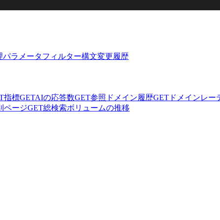
理
パラメータ
フィルター構文
変更履歴
T
指標
GET
AIの応答数
GET
参照ドメイン履歴
GET
ドメインレー
別ページ
GET
総検索ボリュームの推移