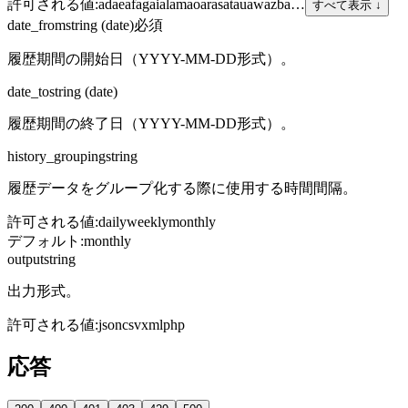
許可される値
:
ad
ae
af
ag
ai
al
am
ao
ar
as
at
au
aw
az
ba
…
すべて表示 ↓
date_from
string (date)
必須
履歴期間の開始日（YYYY-MM-DD形式）。
date_to
string (date)
履歴期間の終了日（YYYY-MM-DD形式）。
history_grouping
string
履歴データをグループ化する際に使用する時間間隔。
許可される値
:
daily
weekly
monthly
デフォルト
:
monthly
output
string
出力形式。
許可される値
:
json
csv
xml
php
応答