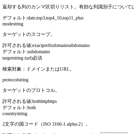
返却する列のカンマ区切りリスト。有効な列識別子について
デフォルト
:
date,top3,top4_10,top11_plus
mode
string
ターゲットのスコープ。
許可される値
:
exact
prefix
domain
subdomains
デフォルト
:
subdomains
target
string (url)
必須
検索対象：ドメインまたはURL。
protocol
string
ターゲットのプロトコル。
許可される値
:
both
http
https
デフォルト
:
both
country
string
2文字の国コード（ISO 3166-1 alpha-2）。