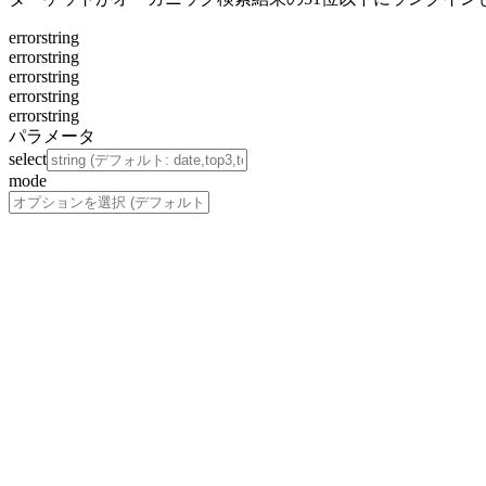
error
string
error
string
error
string
error
string
error
string
パラメータ
select
mode