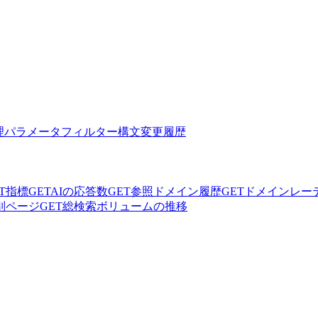
理
パラメータ
フィルター構文
変更履歴
T
指標
GET
AIの応答数
GET
参照ドメイン履歴
GET
ドメインレー
別ページ
GET
総検索ボリュームの推移