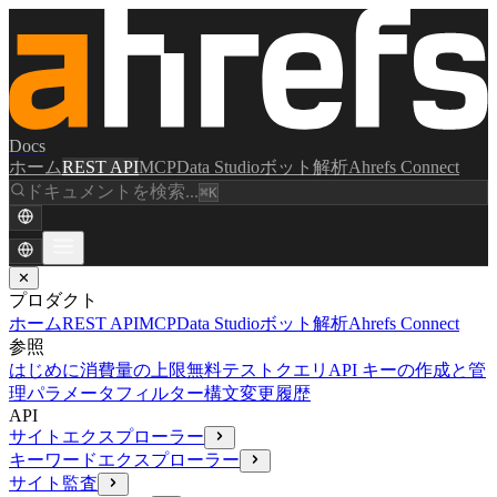
Docs
ホーム
REST API
MCP
Data Studio
ボット解析
Ahrefs Connect
ドキュメントを検索...
⌘K
✕
プロダクト
ホーム
REST API
MCP
Data Studio
ボット解析
Ahrefs Connect
参照
はじめに
消費量の上限
無料テストクエリ
API キーの作成と管
理
パラメータ
フィルター構文
変更履歴
API
サイトエクスプローラー
キーワードエクスプローラー
サイト監査