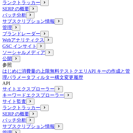
ランクトラッカー
SERP の概要
バッチ分析
サブスクリプション情報
管理
ブランドレーダー
Webアナリティクス
GSC インサイト
ソーシャルメディア
公開
参照
はじめに
消費量の上限
無料テストクエリ
API キーの作成と管
理
パラメータ
フィルター構文
変更履歴
API
サイトエクスプローラー
キーワードエクスプローラー
サイト監査
ランクトラッカー
SERP の概要
バッチ分析
サブスクリプション情報
管理