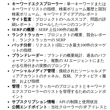
キーワードエクスプローラー
：単一キーワードまたは
キーワードリストの指標、検索ボリューム履歴と国別
検索ボリューム、キーワードアイデアのレポート
サイト監査
：プロジェクトのヘルススコア、問題の詳
細レポート、クロールしたページのコンテンツ
SERP の概要
：SERP 上位100件の結果
ランクトラッカー
：プロジェクトの概要、競合レポー
ト、ランクトラッカーの SERP
バッチ分析
：リクエスト1回につき最大100件のターゲ
ットの指標
ブランドレーダー
：ブランドの概要統計、過去のパフ
ォーマンスチャート、複数の AI エージェントにまた
がる引用付きの実際のプロンプト
ソーシャルメディア管理
：接続されたソーシャルメデ
ィアアカウントのチャネル、投稿、アクティビティ履
歴、および指標
管理
：ランクトラッカーのプロジェクトとキーワード
エクスプローラーのリストを管理するためのエンドポ
イント
サブスクリプション情報
：API の制限と使用状況
公開エンドポイント
：当社クローラーの IP アドレスと