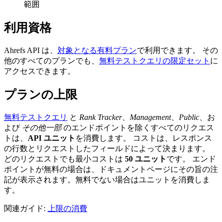
範囲
利用資格
Ahrefs API は、
対象となる有料プラン
で利用できます。 その
他のすべてのプランでも、
無料テストクエリの限定セット
に
アクセスできます。
プランの上限
無料テストクエリ
と
Rank Tracker
、
Management
、
Public
、お
よび
その他一部
のエンドポイントを除くすべてのリクエス
トは、
API ユニット
を消費します。 コストは、レスポンス
の行数とリクエストしたフィールドによって決まります。
どのリクエストでも最小コストは
50 ユニット
です。 エンド
ポイントが無料の場合は、ドキュメントページにその旨の注
記が表示されます。無料でない場合はユニットを消費しま
す。
関連ガイド:
上限の消費