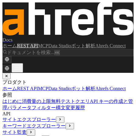
Docs
ホーム
REST API
MCP
Data Studio
ボット解析
Ahrefs Connect
ドキュメントを検索...
⌘K
✕
プロダクト
ホーム
REST API
MCP
Data Studio
ボット解析
Ahrefs Connect
参照
はじめに
消費量の上限
無料テストクエリ
API キーの作成と管
理
パラメータ
フィルター構文
変更履歴
API
サイトエクスプローラー
キーワードエクスプローラー
サイト監査