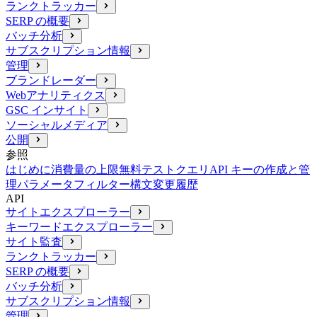
ランクトラッカー
SERP の概要
バッチ分析
サブスクリプション情報
管理
ブランドレーダー
Webアナリティクス
GSC インサイト
ソーシャルメディア
公開
参照
はじめに
消費量の上限
無料テストクエリ
API キーの作成と管
理
パラメータ
フィルター構文
変更履歴
API
サイトエクスプローラー
キーワードエクスプローラー
サイト監査
ランクトラッカー
SERP の概要
バッチ分析
サブスクリプション情報
管理