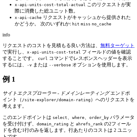
このリクエストが実
x-api-units-cost-total-actual
際に消費した総ユニット数。
リクエストがキャッシュから提供された
x-api-cache
かどうか。 次のいずれか:
hit
miss
no_cache
info
リクエストのコストを見積もる良い方法は、
無料ターゲット
で実行し、
フィールドの値を確認
x-api-units-cost-total
することです。
コマンドでレスポンスヘッダーを表示
curl
するには、
または
オプションを使用します。
-v
--verbose
例 1
サイトエクスプローラー - ドメインレーティング
エンドポ
イント（
）へのリクエストを
/site-explorer/domain-rating
考えます。
このエンドポイントは
、
、
パラメータ
select
where
order_by
を受け付けず、
と
の2フィール
domain_rating
ahrefs_rank
ドを含む1行のみを返します。行あたりのコストは 2 ユニッ
トです。