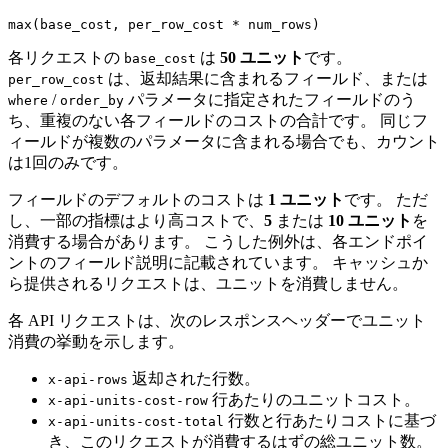
各リクエストの
は
50 ユニット
です。
base_cost
は、返却結果に含まれるフィールド、または
per_row_cost
/
パラメータに指定されたフィールドのう
where
order_by
ち、重複のない各フィールドのコストの合計です。 同じフ
ィールドが複数のパラメータに含まれる場合でも、カウント
は1回のみです。
フィールドのデフォルトのコストは
1 ユニット
です。 ただ
し、一部の指標はより高コストで、
5
または
10 ユニット
を
消費する場合があります。 こうした例外は、各エンドポイ
ントのフィールド説明に記載されています。 キャッシュか
ら提供されるリクエストは、ユニットを消費しません。
各 API リクエストは、次のレスポンスヘッダーでユニット
消費の挙動を示します。
返却された行数。
x-api-rows
行あたりのユニットコスト。
x-api-units-cost-row
行数と行あたりコストに基づ
x-api-units-cost-total
き、このリクエストが消費するはずの総ユニット数。