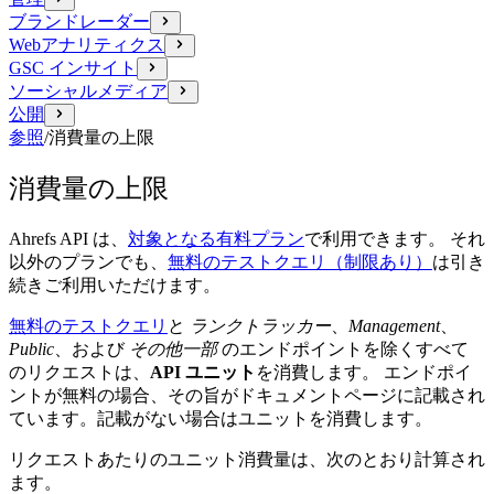
ブランドレーダー
Webアナリティクス
GSC インサイト
ソーシャルメディア
公開
参照
/
消費量の上限
消費量の上限
Ahrefs API は、
対象となる有料プラン
で利用できます。 それ
以外のプランでも、
無料のテストクエリ（制限あり）
は引き
続きご利用いただけます。
無料のテストクエリ
と
ランクトラッカー
、
Management
、
Public
、および
その他一部
のエンドポイントを除くすべて
のリクエストは、
API ユニット
を消費します。 エンドポイ
ントが無料の場合、その旨がドキュメントページに記載され
ています。記載がない場合はユニットを消費します。
リクエストあたりのユニット消費量は、次のとおり計算され
ます。