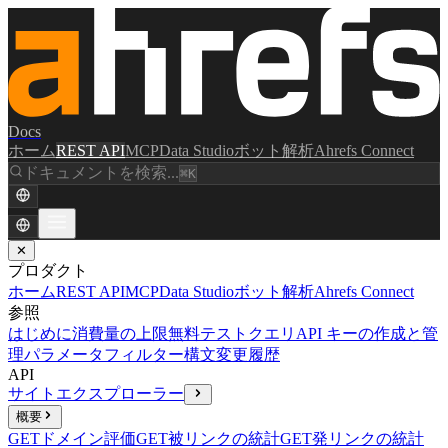
Docs
ホーム
REST API
MCP
Data Studio
ボット解析
Ahrefs Connect
ドキュメントを検索...
⌘K
✕
プロダクト
ホーム
REST API
MCP
Data Studio
ボット解析
Ahrefs Connect
参照
はじめに
消費量の上限
無料テストクエリ
API キーの作成と管
理
パラメータ
フィルター構文
変更履歴
API
サイトエクスプローラー
概要
GET
ドメイン評価
GET
被リンクの統計
GET
発リンクの統計