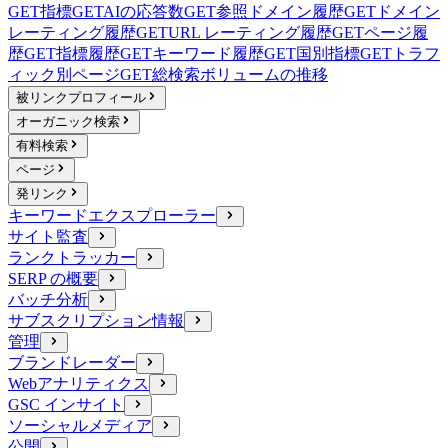
GET
指標
GET
AIの応答数
GET
参照ドメイン履歴
GET
ドメイン
レーティング履歴
GET
URL レーティング履歴
GET
ページ履
歴
GET
指標履歴
GET
キーワード履歴
GET
国別指標
GET
トラフ
ィック別ページ
GET
総検索ボリュームの推移
被リンクプロフィール
オーガニック検索
有料検索
ページ
発リンク
キーワードエクスプローラー
サイト監査
ランクトラッカー
SERP の概要
バッチ分析
サブスクリプション情報
管理
ブランドレーダー
Webアナリティクス
GSC インサイト
ソーシャルメディア
公開