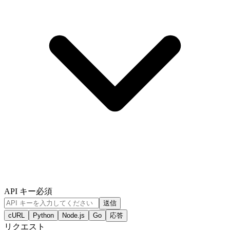
API キー
必須
送信
cURL
Python
Node.js
Go
応答
リクエスト