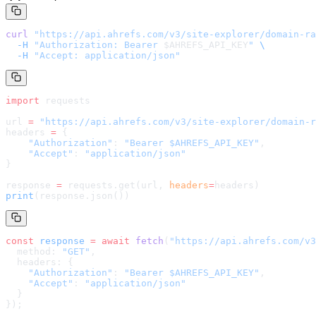
curl
 "
https://api.ahrefs.com/v3/site-explorer/domain-ra
  -H
 "Authorization: Bearer 
$AHREFS_API_KEY
"
 \
  -H
 "Accept: application/json"
import
 requests
url 
=
 "
https://api.ahrefs.com/v3/site-explorer/domain-r
headers 
=
 {
    "Authorization"
: 
"Bearer $AHREFS_API_KEY"
,
    "Accept"
: 
"application/json"
}
response 
=
 requests.get(url, 
headers
=
headers
)
print
(response.json())
const
 response
 =
 await
 fetch
(
"
https://api.ahrefs.com/v3
  method: 
"GET"
,
  headers: {
    "Authorization"
: 
"Bearer $AHREFS_API_KEY"
,
    "Accept"
: 
"application/json"
  }
});