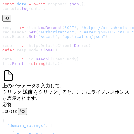
const
 data
 =
 await
 response.
json
();
console.
log
(data);
req, _ 
:=
 http.
NewRequest
(
"GET"
, 
"
https://api.ahrefs.co
req.Header.
Set
(
"Authorization"
, 
"Bearer $AHREFS_API_KEY
req.Header.
Set
(
"Accept"
, 
"application/json"
)
resp, _ 
:=
 http.DefaultClient.
Do
(req)
defer
 resp.Body.
Close
()
data, _ 
:=
 io.
ReadAll
(resp.Body)
fmt.
Println
(
string
(data))
上のパラメータを入力して、
クリック
送信
をクリックすると、ここにライブレスポンス
が表示されます。
応答
200 OK
{
  "domain_ratings"
: [
    {