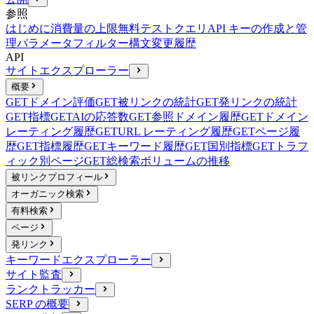
参照
はじめに
消費量の上限
無料テストクエリ
API キーの作成と管
理
パラメータ
フィルター構文
変更履歴
API
サイトエクスプローラー
概要
GET
ドメイン評価
GET
被リンクの統計
GET
発リンクの統計
GET
指標
GET
AIの応答数
GET
参照ドメイン履歴
GET
ドメイン
レーティング履歴
GET
URL レーティング履歴
GET
ページ履
歴
GET
指標履歴
GET
キーワード履歴
GET
国別指標
GET
トラフ
ィック別ページ
GET
総検索ボリュームの推移
被リンクプロフィール
オーガニック検索
有料検索
ページ
発リンク
キーワードエクスプローラー
サイト監査
ランクトラッカー
SERP の概要