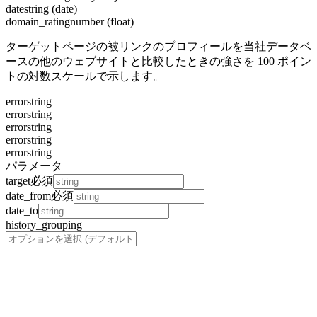
date
string (date)
domain_rating
number (float)
ターゲットページの被リンクのプロフィールを当社データベ
ースの他のウェブサイトと比較したときの強さを 100 ポイン
トの対数スケールで示します。
error
string
error
string
error
string
error
string
error
string
パラメータ
target
必須
date_from
必須
date_to
history_grouping