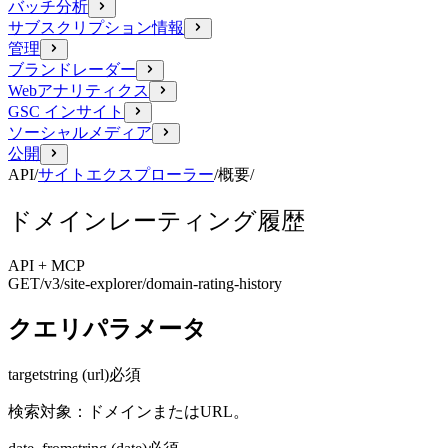
バッチ分析
サブスクリプション情報
管理
ブランドレーダー
Webアナリティクス
GSC インサイト
ソーシャルメディア
公開
API
/
サイトエクスプローラー
/
概要
/
ドメインレーティング履歴
API + MCP
GET
/v3/site-explorer
/domain-rating-history
クエリパラメータ
target
string (url)
必須
検索対象：ドメインまたはURL。