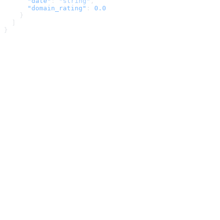
      "date"
: 
"string"
,
      "domain_rating"
: 
0.0
    }
  ]
}