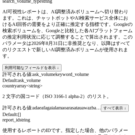
search_volume_type
string
AI可視性レポートは、AI調整済みボリュームへ切り替わり
ます。これは、チャットボットやAI検索サービス全体にお
けるAI回答の需要をより正確に推定する指標です。Googleの
検索ボリュームを、Googleと比較した各AIプラットフォーム
の推定利用状況に応じて調整することで算出されます。この
パラメータは2026年8月31日に非推奨となり、以降はすべて
のリクエストで新しいAI調整済みボリュームが使用されま
す。
利用可能なフィールドを表示 ↓
許可される値
:
ask_volume
keyword_volume
Default:
ask_volume
country
array<string>
2 文字の国コード（ISO 3166-1 alpha-2）のリスト。
許可される値
:
ad
ae
af
ag
ai
al
am
ao
ar
as
at
au
aw
az
ba
…
すべて表示 ↓
Default:
[]
report_id
string
使用するレポートのIDです。指定した場合、他のパラメー