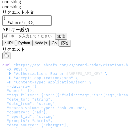
error
string
error
string
リクエスト本文
API キー
必須
送信
cURL
Python
Node.js
Go
応答
リクエスト
curl
 "
https://api.ahrefs.com/v3/brand-radar/citations-h
  -X
 POST
 \
  -H
 "Authorization: Bearer 
$AHREFS_API_KEY
"
 \
  -H
 "Accept: application/json"
 \
  -H
 "Content-Type: application/json"
 \
  --data-raw
 '
{

  "where": {},

  "tags_filter": {"or":[{"field":"tag","is":["eq","bran
  "date_to": "string",

  "date_from": "string",

  "search_volume_type": "ask_volume",

  "country": ["ad"],

  "report_id": "string",

  "prompts": "ahrefs",

  "data_source": ["chatgpt"],
