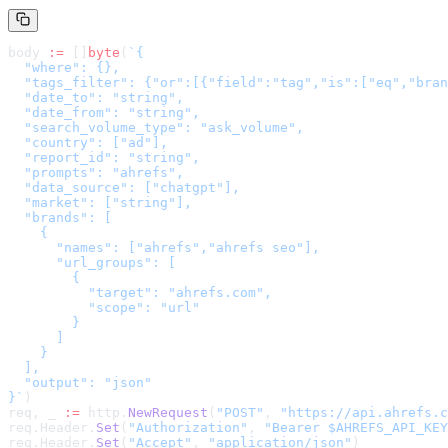
body 
:=
 []
byte
(
`
{

  "where": {},

  "tags_filter": {"or":[{"field":"tag","is":["eq","bran
  "date_to": "string",

  "date_from": "string",

  "search_volume_type": "ask_volume",

  "country": ["ad"],

  "report_id": "string",

  "prompts": "ahrefs",

  "data_source": ["chatgpt"],

  "market": ["string"],

  "brands": [

    {

      "names": ["ahrefs","ahrefs seo"],

      "url_groups": [

        {

          "target": "ahrefs.com",

          "scope": "url"

        }

      ]

    }

  ],

  "output": "json"

}
`
)
req, _ 
:=
 http.
NewRequest
(
"POST"
, 
"
https://api.ahrefs.c
req.Header.
Set
(
"Authorization"
, 
"Bearer $AHREFS_API_KEY
req.Header.
Set
(
"Accept"
, 
"application/json"
)