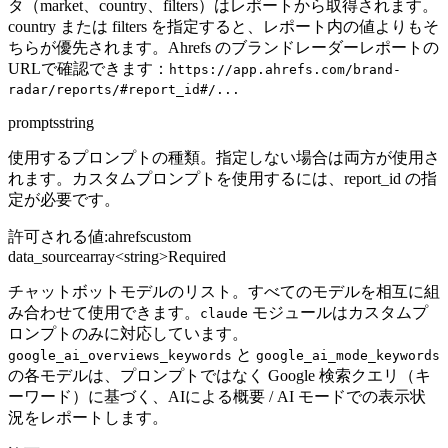
タ（market、country、filters）はレポートから取得されます。
country または filters を指定すると、レポート内の値よりもそ
ちらが優先されます。Ahrefs のブランドレーダーレポートの
URLで確認できます：
https://app.ahrefs.com/brand-
radar/reports/#report_id#/...
prompts
string
使用するプロンプトの種類。指定しない場合は両方が使用さ
れます。カスタムプロンプトを使用するには、report_id の指
定が必要です。
許可される値
:
ahrefs
custom
data_source
array<string>
Required
チャットボットモデルのリスト。すべてのモデルを相互に組
み合わせて使用できます。
モジュールはカスタムプ
claude
ロンプトのみに対応しています。
と
google_ai_overviews_keywords
google_ai_mode_keywords
の各モデルは、プロンプトではなく Google 検索クエリ（キ
ーワード）に基づく、AIによる概要 / AI モードでの表示状
況をレポートします。