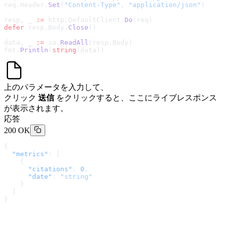
req.Header.
Set
(
"Content-Type"
, 
"application/json"
)
resp, _ 
:=
 http.DefaultClient.
Do
(req)
defer
 resp.Body.
Close
()
data, _ 
:=
 io.
ReadAll
(resp.Body)
fmt.
Println
(
string
(data))
上のパラメータを入力して、
クリック
送信
をクリックすると、ここにライブレスポンス
が表示されます。
応答
200 OK
{
  "metrics"
: [
    {
      "citations"
: 
0
,
      "date"
: 
"string"
    }
  ]
}