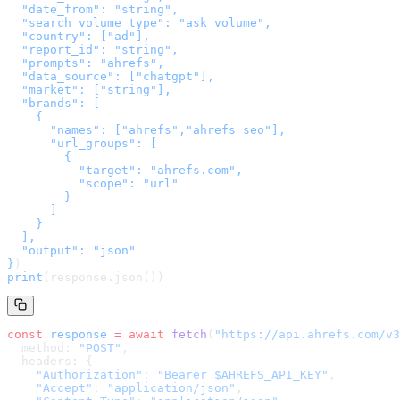
  "date_from": "string",

  "search_volume_type": "ask_volume",

  "country": ["ad"],

  "report_id": "string",

  "prompts": "ahrefs",

  "data_source": ["chatgpt"],

  "market": ["string"],

  "brands": [

    {

      "names": ["ahrefs","ahrefs seo"],

      "url_groups": [

        {

          "target": "ahrefs.com",

          "scope": "url"

        }

      ]

    }

  ],

  "output": "json"

}
)
print
(response.json())
const
 response
 =
 await
 fetch
(
"
https://api.ahrefs.com/v3
  method: 
"POST"
,
  headers: {
    "Authorization"
: 
"Bearer $AHREFS_API_KEY"
,
    "Accept"
: 
"application/json"
,