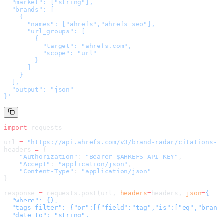
  "market": ["string"],

  "brands": [

    {

      "names": ["ahrefs","ahrefs seo"],

      "url_groups": [

        {

          "target": "ahrefs.com",

          "scope": "url"

        }

      ]

    }

  ],

  "output": "json"

}
'
import
 requests
url 
=
 "
https://api.ahrefs.com/v3/brand-radar/citations-
headers 
=
 {
    "Authorization"
: 
"Bearer $AHREFS_API_KEY"
,
    "Accept"
: 
"application/json"
,
    "Content-Type"
: 
"application/json"
}
response 
=
 requests.post(url, 
headers
=
headers
, 
json
=
{

  "where": {},

  "tags_filter": {"or":[{"field":"tag","is":["eq","bran
  "date_to": "string",
