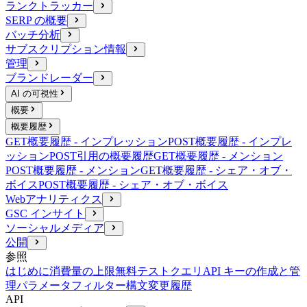
ランクトラッカー
SERP の概要
バッチ分析
サブスクリプション情報
管理
ブランドレーダー
AI の可視性
概要
概要履歴
GET
概要履歴 - インプレッション
POST
概要履歴 - インプレ
ッション
POST
引用の概要履歴
GET
概要履歴 - メンション
POST
概要履歴 - メンション
GET
概要履歴 - シェア・オブ・
ボイス
POST
概要履歴 - シェア・オブ・ボイス
Webアナリティクス
GSC インサイト
ソーシャルメディア
公開
参照
はじめに
消費量の上限
無料テストクエリ
API キーの作成と管
理
パラメータ
フィルター構文
変更履歴
API