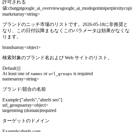
許可される
値
:
chatgpt
google_ai_overviews
google_ai_mode
gemini
perplexity
copi
market
array<string>
ブランドのニッチ市場のリストです。2026-05-18に非推奨と
なり、この日付以降まもなくこのパラメータは効果がなくな
ります。
brands
array<object>
検索対象のブランド名および Web サイトのリスト。
Default:
[]
At least one of
or
is required
names
url_groups
names
array<string>
ブランド/競合の名前
Example:
["ahrefs","ahrefs seo"]
url_groups
array<object>
target
string (domain)
required
ターゲットのドメイン
Example:
ahrefs.com