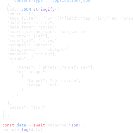
    "Content-Type"
: 
"application/json"
  },
  body: 
JSON
.
stringify
(
{

  "where": {},

  "tags_filter": {"or":[{"field":"tag","is":["eq","bran
  "date_to": "string",

  "date_from": "string",

  "search_volume_type": "ask_volume",

  "country": ["ad"],

  "report_id": "string",

  "prompts": "ahrefs",

  "data_source": ["chatgpt"],

  "market": ["string"],

  "brands": [

    {

      "names": ["ahrefs","ahrefs seo"],

      "url_groups": [

        {

          "target": "ahrefs.com",

          "scope": "url"

        }

      ]

    }

  ],

  "output": "json"

}
)
});
const
 data
 =
 await
 response.
json
();
console.
log
(data);