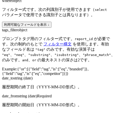
where
object
フィルター式です。次の列識別子が使用できます（
select
パラメータで使用できる識別子とは異なります）。
利用可能なフィールドを表示 ↓
tags_filter
object
プロンプトタグ用のフィルター式です。
が必要で
report_id
す。次の制約のもとで
フィルター構文
を使用します。有効
なフィールド名は
のみです。有効な演算子は
"tag"
、
、
、
、
"eq"
"neq"
"substring"
"isubstring"
"phrase_match"
のみです。
、
の最大ネストの深さは2です。
and
or
Example:
{"or":[{"field":"tag","is":["eq","branded"]},
{"field":"tag","is":["eq","competitor"]}]}
date_to
string (date)
履歴期間の終了日（YYYY-MM-DD形式）。
date_from
string (date)
Required
履歴期間の開始日（YYYY-MM-DD形式）。