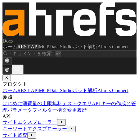
Docs
ホーム
REST API
MCP
Data Studio
ボット解析
Ahrefs Connect
ドキュメントを検索...
⌘K
✕
プロダクト
ホーム
REST API
MCP
Data Studio
ボット解析
Ahrefs Connect
参照
はじめに
消費量の上限
無料テストクエリ
API キーの作成と管
理
パラメータ
フィルター構文
変更履歴
API
サイトエクスプローラー
キーワードエクスプローラー
サイト監査