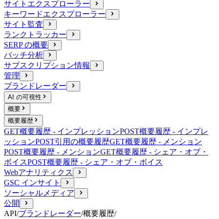
サイトエクスプローラー
キーワードエクスプローラー
サイト監査
ランクトラッカー
SERP の概要
バッチ分析
サブスクリプション情報
管理
ブランドレーダー
AI の可視性
概要
概要履歴
GET
概要履歴 - インプレッション
POST
概要履歴 - インプレ
ッション
POST
引用の概要履歴
GET
概要履歴 - メンション
POST
概要履歴 - メンション
GET
概要履歴 - シェア・オブ・
ボイス
POST
概要履歴 - シェア・オブ・ボイス
Webアナリティクス
GSC インサイト
ソーシャルメディア
公開
API
/
ブランドレーダー
/
概要履歴
/