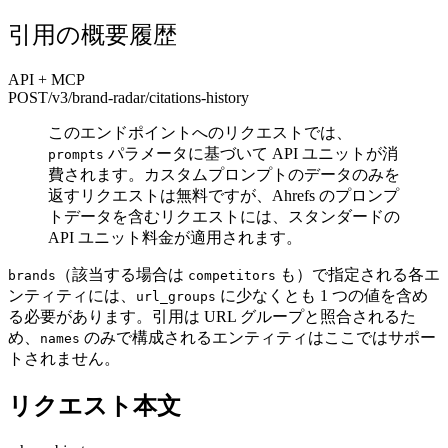
引用の概要履歴
API + MCP
POST
/v3/brand-radar
/citations-history
このエンドポイントへのリクエストでは、
パラメータに基づいて API ユニットが消
prompts
費されます。カスタムプロンプトのデータのみを
返すリクエストは無料ですが、Ahrefs のプロンプ
トデータを含むリクエストには、スタンダードの
API ユニット料金が適用されます。
（該当する場合は
も）で指定される各エ
brands
competitors
ンティティには、
に少なくとも 1 つの値を含め
url_groups
る必要があります。引用は URL グループと照合されるた
め、
のみで構成されるエンティティはここではサポー
names
トされません。
リクエスト本文