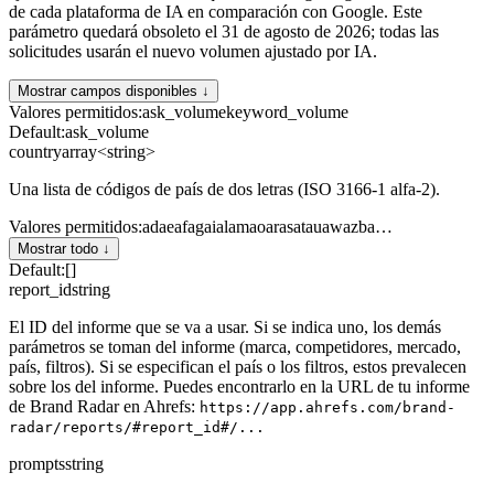
de cada plataforma de IA en comparación con Google. Este
parámetro quedará obsoleto el 31 de agosto de 2026; todas las
solicitudes usarán el nuevo volumen ajustado por IA.
Mostrar campos disponibles ↓
Valores permitidos
:
ask_volume
keyword_volume
Default:
ask_volume
country
array<string>
Una lista de códigos de país de dos letras (ISO 3166-1 alfa-2).
Valores permitidos
:
ad
ae
af
ag
ai
al
am
ao
ar
as
at
au
aw
az
ba
…
Mostrar todo ↓
Default:
[]
report_id
string
El ID del informe que se va a usar. Si se indica uno, los demás
parámetros se toman del informe (marca, competidores, mercado,
país, filtros). Si se especifican el país o los filtros, estos prevalecen
sobre los del informe. Puedes encontrarlo en la URL de tu informe
de Brand Radar en Ahrefs:
https://app.ahrefs.com/brand-
radar/reports/#report_id#/...
prompts
string