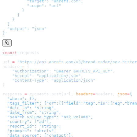
          "target": "ahrefs.com",

          "scope": "url"

        }

      ]

    }

  ],

  "output": "json"

}
'
import
 requests
url 
=
 "
https://api.ahrefs.com/v3/brand-radar/sov-histor
headers 
=
 {
    "Authorization"
: 
"Bearer $AHREFS_API_KEY"
,
    "Accept"
: 
"application/json"
,
    "Content-Type"
: 
"application/json"
}
response 
=
 requests.post(url, 
headers
=
headers
, 
json
=
{

  "where": {},

  "tags_filter": {"or":[{"field":"tag","is":["eq","bran
  "date_to": "string",

  "date_from": "string",

  "search_volume_type": "ask_volume",

  "country": ["ad"],

  "report_id": "string",

  "prompts": "ahrefs",

  "data_source": ["chatgpt"],
