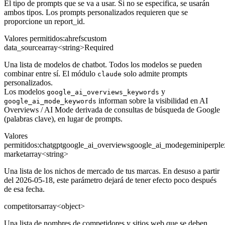
El tipo de prompts que se va a usar. Si no se especifica, se usarán
ambos tipos. Los prompts personalizados requieren que se
proporcione un report_id.
Valores permitidos
:
ahrefs
custom
data_source
array<string>
Required
Una lista de modelos de chatbot. Todos los modelos se pueden
combinar entre sí. El módulo
solo admite prompts
claude
personalizados.
Los modelos
y
google_ai_overviews_keywords
informan sobre la visibilidad en AI
google_ai_mode_keywords
Overviews / AI Mode derivada de consultas de búsqueda de Google
(palabras clave), en lugar de prompts.
Valores
permitidos
:
chatgpt
google_ai_overviews
google_ai_mode
gemini
perple
market
array<string>
Una lista de los nichos de mercado de tus marcas. En desuso a partir
del 2026-05-18, este parámetro dejará de tener efecto poco después
de esa fecha.
competitors
array<object>
Una lista de nombres de competidores y sitios web que se deben