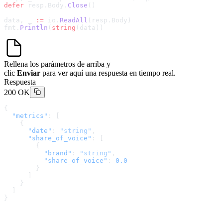
defer
 resp.Body.
Close
()
data, _ 
:=
 io.
ReadAll
(resp.Body)
fmt.
Println
(
string
(data))
Rellena los parámetros de arriba y
clic
Enviar
para ver aquí una respuesta en tiempo real.
Respuesta
200 OK
{
  "metrics"
: [
    {
      "date"
: 
"string"
,
      "share_of_voice"
: [
        {
          "brand"
: 
"string"
,
          "share_of_voice"
: 
0.0
        }
      ]
    }
  ]
}