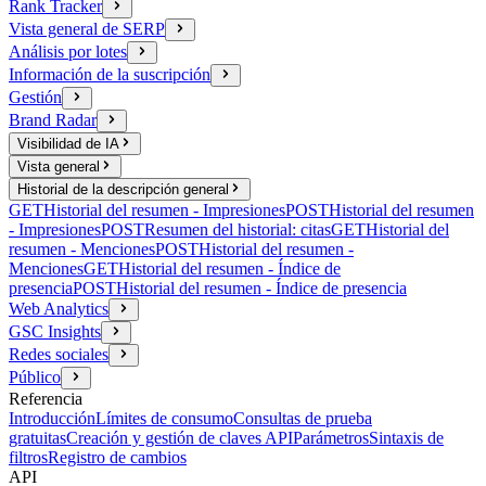
Rank Tracker
Vista general de SERP
Análisis por lotes
Información de la suscripción
Gestión
Brand Radar
Visibilidad de IA
Vista general
Historial de la descripción general
GET
Historial del resumen - Impresiones
POST
Historial del resumen
- Impresiones
POST
Resumen del historial: citas
GET
Historial del
resumen - Menciones
POST
Historial del resumen -
Menciones
GET
Historial del resumen - Índice de
presencia
POST
Historial del resumen - Índice de presencia
Web Analytics
GSC Insights
Redes sociales
Público
Referencia
Introducción
Límites de consumo
Consultas de prueba
gratuitas
Creación y gestión de claves API
Parámetros
Sintaxis de
filtros
Registro de cambios
API