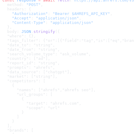
const
 response
 =
 await
 fetch
(
"
https://api.ahrefs.com/v3
  method: 
"POST"
,
  headers: {
    "Authorization"
: 
"Bearer $AHREFS_API_KEY"
,
    "Accept"
: 
"application/json"
,
    "Content-Type"
: 
"application/json"
  },
  body: 
JSON
.
stringify
(
{

  "where": {},

  "tags_filter": {"or":[{"field":"tag","is":["eq","bran
  "date_to": "string",

  "date_from": "string",

  "search_volume_type": "ask_volume",

  "country": ["ad"],

  "report_id": "string",

  "prompts": "ahrefs",

  "data_source": ["chatgpt"],

  "market": ["string"],

  "competitors": [

    {

      "names": ["ahrefs","ahrefs seo"],

      "url_groups": [

        {

          "target": "ahrefs.com",

          "scope": "url"

        }

      ]

    }

  ],

  "brands": [
