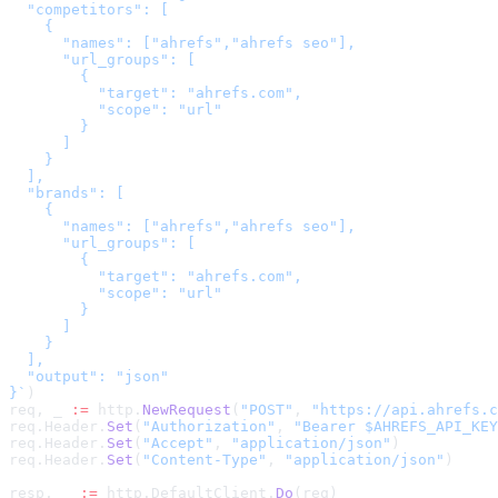
  "competitors": [

    {

      "names": ["ahrefs","ahrefs seo"],

      "url_groups": [

        {

          "target": "ahrefs.com",

          "scope": "url"

        }

      ]

    }

  ],

  "brands": [

    {

      "names": ["ahrefs","ahrefs seo"],

      "url_groups": [

        {

          "target": "ahrefs.com",

          "scope": "url"

        }

      ]

    }

  ],

  "output": "json"

}
`
)
req, _ 
:=
 http.
NewRequest
(
"POST"
, 
"
https://api.ahrefs.c
req.Header.
Set
(
"Authorization"
, 
"Bearer $AHREFS_API_KEY
req.Header.
Set
(
"Accept"
, 
"application/json"
)
req.Header.
Set
(
"Content-Type"
, 
"application/json"
)
resp, _ 
:=
 http.DefaultClient.
Do
(req)