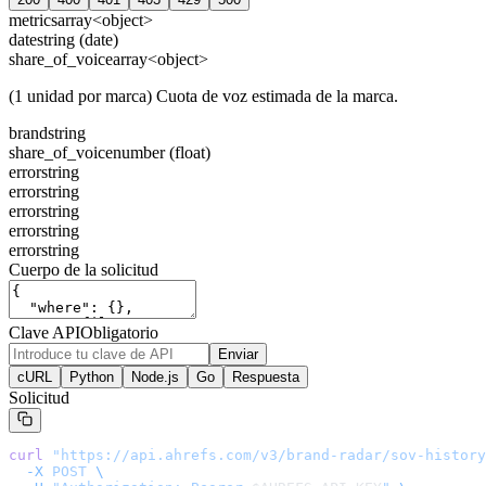
metrics
array<object>
date
string (date)
share_of_voice
array<object>
(1 unidad por marca) Cuota de voz estimada de la marca.
brand
string
share_of_voice
number (float)
error
string
error
string
error
string
error
string
error
string
Cuerpo de la solicitud
Clave API
Obligatorio
Enviar
cURL
Python
Node.js
Go
Respuesta
Solicitud
curl
 "
https://api.ahrefs.com/v3/brand-radar/sov-history
  -X
 POST
 \