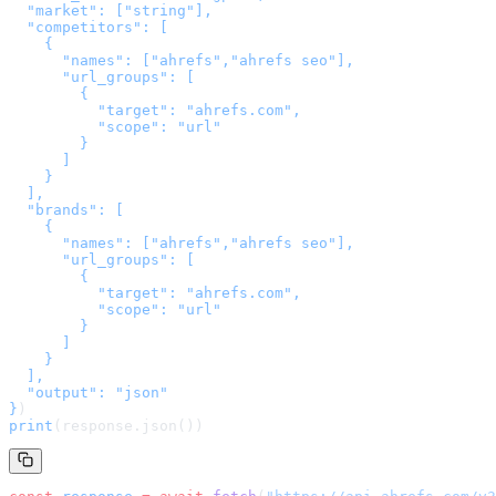
  "market": ["string"],

  "competitors": [

    {

      "names": ["ahrefs","ahrefs seo"],

      "url_groups": [

        {

          "target": "ahrefs.com",

          "scope": "url"

        }

      ]

    }

  ],

  "brands": [

    {

      "names": ["ahrefs","ahrefs seo"],

      "url_groups": [

        {

          "target": "ahrefs.com",

          "scope": "url"

        }

      ]

    }

  ],

  "output": "json"

}
)
print
(response.json())