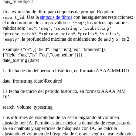
tags_filter
object
Una expresión de filtro para etiquetas de prompt. Requiere
. Usa la
sintaxis de filtros
con las siguientes restricciones:
report_id
el único nombre de campo válido es
; los únicos operadores
"tag"
válidos son:
,
,
,
,
"eq"
"neq"
"substring"
"isubstring"
,
,
,
,
"phrase_match"
"iphrase_match"
"prefix"
"suffix"
; la profundidad máxima de anidamiento de
y
es 2.
"empty"
and
or
Example:
{"or":[{"field":"tag","is":["eq","branded"]},
{"field":"tag","is":["eq","competitor"]}]}
date_to
string (date)
La fecha de fin del periodo histórico, en formato AAAA-MM-DD.
date_from
string (date)
Required
La fecha de inicio del periodo histórico, en formato AAAA-MM-
DD.
search_volume_type
string
Los informes de visibilidad de IA están migrando al volumen
ajustado por IA. Permite estimar mejor la demanda de respuestas de
IA en chatbots y superficies de búsqueda con IA. Se calcula
ajustando el volumen de búsqueda de Google según el uso estimado