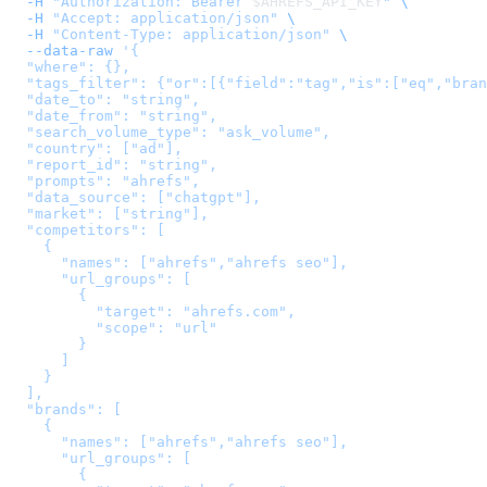
  -H
 "Authorization: Bearer 
$AHREFS_API_KEY
"
 \
  -H
 "Accept: application/json"
 \
  -H
 "Content-Type: application/json"
 \
  --data-raw
 '
{

  "where": {},

  "tags_filter": {"or":[{"field":"tag","is":["eq","bran
  "date_to": "string",

  "date_from": "string",

  "search_volume_type": "ask_volume",

  "country": ["ad"],

  "report_id": "string",

  "prompts": "ahrefs",

  "data_source": ["chatgpt"],

  "market": ["string"],

  "competitors": [

    {

      "names": ["ahrefs","ahrefs seo"],

      "url_groups": [

        {

          "target": "ahrefs.com",

          "scope": "url"

        }

      ]

    }

  ],

  "brands": [

    {

      "names": ["ahrefs","ahrefs seo"],

      "url_groups": [

        {
