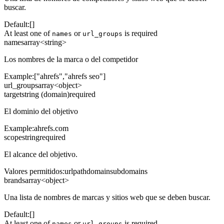
buscar.
Default:
[]
At least one of
or
is required
names
url_groups
names
array<string>
Los nombres de la marca o del competidor
Example:
["ahrefs","ahrefs seo"]
url_groups
array<object>
target
string (domain)
required
El dominio del objetivo
Example:
ahrefs.com
scope
string
required
El alcance del objetivo.
Valores permitidos
:
url
path
domain
subdomains
brands
array<object>
Una lista de nombres de marcas y sitios web que se deben buscar.
Default:
[]
At least one of
or
is required
names
url_groups