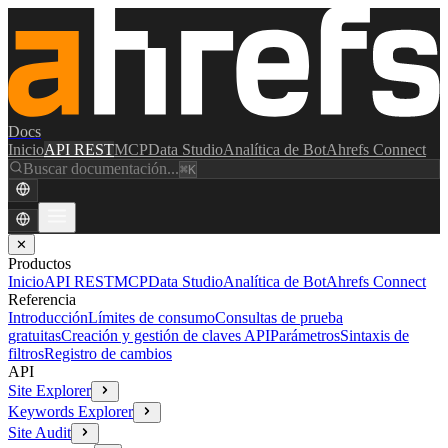
Docs
Inicio
API REST
MCP
Data Studio
Analítica de Bot
Ahrefs Connect
Buscar documentación...
⌘K
✕
Productos
Inicio
API REST
MCP
Data Studio
Analítica de Bot
Ahrefs Connect
Referencia
Introducción
Límites de consumo
Consultas de prueba
gratuitas
Creación y gestión de claves API
Parámetros
Sintaxis de
filtros
Registro de cambios
API
Site Explorer
Keywords Explorer
Site Audit