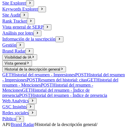
Site Explorer
Keywords Explorer
Site Audit
Rank Tracker
Vista general de SERP
Análisis por lotes
Información de la suscripción
Gestión
Brand Radar
Visibilidad de IA
Vista general
Historial de la descripción general
GET
Historial del resumen - Impresiones
POST
Historial del resumen
- Impresiones
POST
Resumen del historial: citas
GET
Historial del
resumen - Menciones
POST
Historial del resumen -
Menciones
GET
Historial del resumen - Índice de
presencia
POST
Historial del resumen - Índice de presencia
Web Analytics
GSC Insights
Redes sociales
Público
API
/
Brand Radar
/
Historial de la descripción general
/