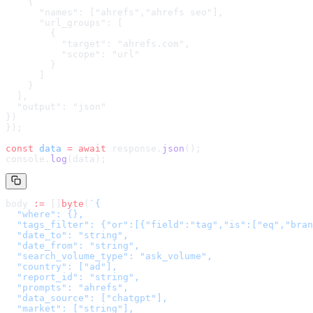
    {

      "names": ["ahrefs","ahrefs seo"],

      "url_groups": [

        {

          "target": "ahrefs.com",

          "scope": "url"

        }

      ]

    }

  ],

  "output": "json"

}
)
});
const
 data
 =
 await
 response.
json
();
console.
log
(data);
body 
:=
 []
byte
(
`
{

  "where": {},

  "tags_filter": {"or":[{"field":"tag","is":["eq","bran
  "date_to": "string",

  "date_from": "string",

  "search_volume_type": "ask_volume",

  "country": ["ad"],

  "report_id": "string",

  "prompts": "ahrefs",

  "data_source": ["chatgpt"],

  "market": ["string"],
