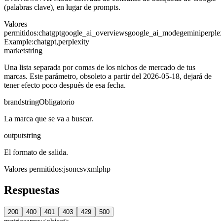
(palabras clave), en lugar de prompts.
Valores
permitidos
:
chatgpt
google_ai_overviews
google_ai_mode
gemini
perple
Example:
chatgpt,perplexity
market
string
Una lista separada por comas de los nichos de mercado de tus
marcas. Este parámetro, obsoleto a partir del 2026-05-18, dejará de
tener efecto poco después de esa fecha.
brand
string
Obligatorio
La marca que se va a buscar.
output
string
El formato de salida.
Valores permitidos
:
json
csv
xml
php
Respuestas
200
400
401
403
429
500