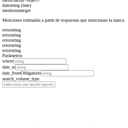
metrics
array<object>
date
string (date)
mentions
integer
Menciones estimadas a partir de respuestas que mencionan la marca.
error
string
error
string
error
string
error
string
error
string
Parámetros
where
date_to
date_from
Obligatorio
search_volume_type