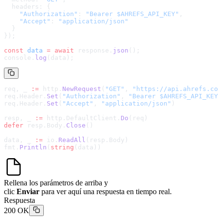
  headers: {
    "Authorization"
: 
"Bearer $AHREFS_API_KEY"
,
    "Accept"
: 
"application/json"
  }
});
const
 data
 =
 await
 response.
json
();
console.
log
(data);
req, _ 
:=
 http.
NewRequest
(
"GET"
, 
"
https://api.ahrefs.co
req.Header.
Set
(
"Authorization"
, 
"Bearer $AHREFS_API_KEY
req.Header.
Set
(
"Accept"
, 
"application/json"
)
resp, _ 
:=
 http.DefaultClient.
Do
(req)
defer
 resp.Body.
Close
()
data, _ 
:=
 io.
ReadAll
(resp.Body)
fmt.
Println
(
string
(data))
Rellena los parámetros de arriba y
clic
Enviar
para ver aquí una respuesta en tiempo real.
Respuesta
200 OK