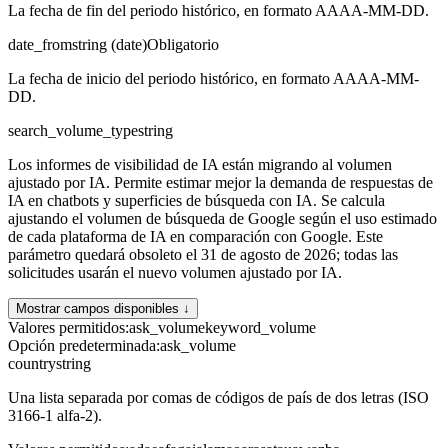
La fecha de fin del periodo histórico, en formato AAAA-MM-DD.
date_from
string (date)
Obligatorio
La fecha de inicio del periodo histórico, en formato AAAA-MM-
DD.
search_volume_type
string
Los informes de visibilidad de IA están migrando al volumen
ajustado por IA. Permite estimar mejor la demanda de respuestas de
IA en chatbots y superficies de búsqueda con IA. Se calcula
ajustando el volumen de búsqueda de Google según el uso estimado
de cada plataforma de IA en comparación con Google. Este
parámetro quedará obsoleto el 31 de agosto de 2026; todas las
solicitudes usarán el nuevo volumen ajustado por IA.
Mostrar campos disponibles ↓
Valores permitidos
:
ask_volume
keyword_volume
Opción predeterminada
:
ask_volume
country
string
Una lista separada por comas de códigos de país de dos letras (ISO
3166-1 alfa-2).