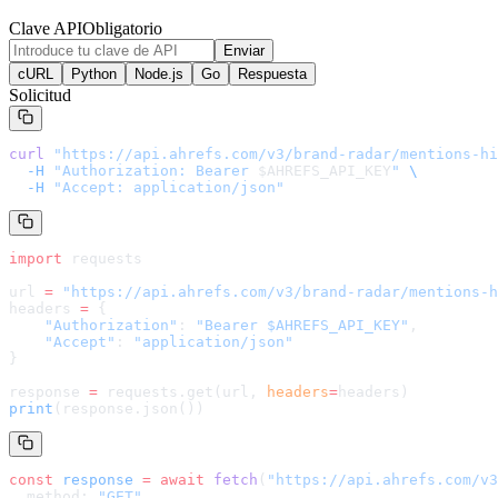
Clave API
Obligatorio
Enviar
cURL
Python
Node.js
Go
Respuesta
Solicitud
curl
 "
https://api.ahrefs.com/v3/brand-radar/mentions-hi
  -H
 "Authorization: Bearer 
$AHREFS_API_KEY
"
 \
  -H
 "Accept: application/json"
import
 requests
url 
=
 "
https://api.ahrefs.com/v3/brand-radar/mentions-h
headers 
=
 {
    "Authorization"
: 
"Bearer $AHREFS_API_KEY"
,
    "Accept"
: 
"application/json"
}
response 
=
 requests.get(url, 
headers
=
headers
)
print
(response.json())
const
 response
 =
 await
 fetch
(
"
https://api.ahrefs.com/v3
  method: 
"GET"
,