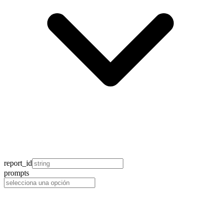
report_id
prompts