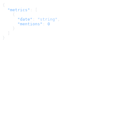
{
  "metrics"
: [
    {
      "date"
: 
"string"
,
      "mentions"
: 
0
    }
  ]
}