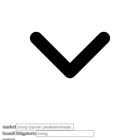
market
brand
Obligatorio
output