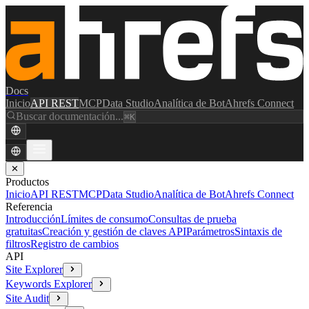
Docs
Inicio
API REST
MCP
Data Studio
Analítica de Bot
Ahrefs Connect
Buscar documentación...
⌘K
✕
Productos
Inicio
API REST
MCP
Data Studio
Analítica de Bot
Ahrefs Connect
Referencia
Introducción
Límites de consumo
Consultas de prueba
gratuitas
Creación y gestión de claves API
Parámetros
Sintaxis de
filtros
Registro de cambios
API
Site Explorer
Keywords Explorer
Site Audit