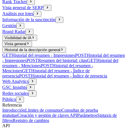
Rank Tracker
Vista general de SERP
Análisis por lotes
Información de la suscripción
Gestión
Brand Radar
Visibilidad de IA
Vista general
Historial de la descripción general
GET
Historial del resumen - Impresiones
POST
Historial del resumen
- Impresiones
POST
Resumen del historial: citas
GET
Historial del
resumen - Menciones
POST
Historial del resumen -
Menciones
GET
Historial del resumen - Índice de
presencia
POST
Historial del resumen - Índice de presencia
Web Analytics
GSC Insights
Redes sociales
Público
Referencia
Introducción
Límites de consumo
Consultas de prueba
gratuitas
Creación y gestión de claves API
Parámetros
Sintaxis de
filtros
Registro de cambios
API