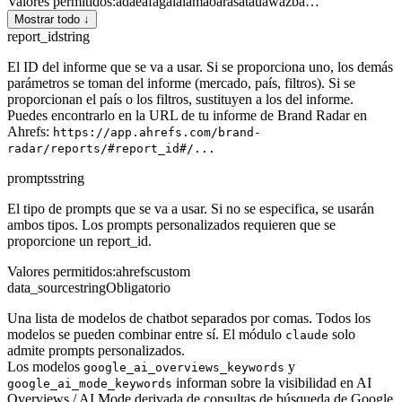
Valores permitidos
:
ad
ae
af
ag
ai
al
am
ao
ar
as
at
au
aw
az
ba
…
Mostrar todo ↓
report_id
string
El ID del informe que se va a usar. Si se proporciona uno, los demás
parámetros se toman del informe (mercado, país, filtros). Si se
proporcionan el país o los filtros, sustituyen a los del informe.
Puedes encontrarlo en la URL de tu informe de Brand Radar en
Ahrefs:
https://app.ahrefs.com/brand-
radar/reports/#report_id#/...
prompts
string
El tipo de prompts que se va a usar. Si no se especifica, se usarán
ambos tipos. Los prompts personalizados requieren que se
proporcione un report_id.
Valores permitidos
:
ahrefs
custom
data_source
string
Obligatorio
Una lista de modelos de chatbot separados por comas. Todos los
modelos se pueden combinar entre sí. El módulo
solo
claude
admite prompts personalizados.
Los modelos
y
google_ai_overviews_keywords
informan sobre la visibilidad en AI
google_ai_mode_keywords
Overviews / AI Mode derivada de consultas de búsqueda de Google