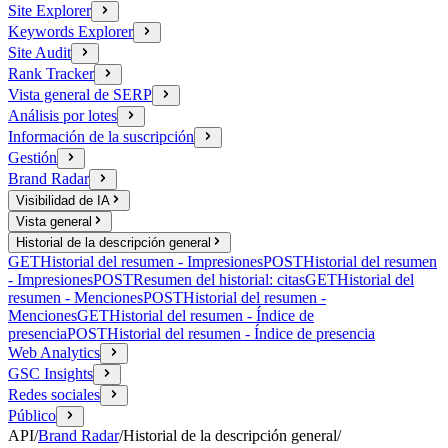
Site Explorer
Keywords Explorer
Site Audit
Rank Tracker
Vista general de SERP
Análisis por lotes
Información de la suscripción
Gestión
Brand Radar
Visibilidad de IA
Vista general
Historial de la descripción general
GET
Historial del resumen - Impresiones
POST
Historial del resumen
- Impresiones
POST
Resumen del historial: citas
GET
Historial del
resumen - Menciones
POST
Historial del resumen -
Menciones
GET
Historial del resumen - Índice de
presencia
POST
Historial del resumen - Índice de presencia
Web Analytics
GSC Insights
Redes sociales
Público
API
/
Brand Radar
/
Historial de la descripción general
/