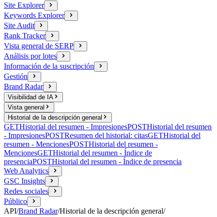
Site Explorer
Keywords Explorer
Site Audit
Rank Tracker
Vista general de SERP
Análisis por lotes
Información de la suscripción
Gestión
Brand Radar
Visibilidad de IA
Vista general
Historial de la descripción general
GET
Historial del resumen - Impresiones
POST
Historial del resumen
- Impresiones
POST
Resumen del historial: citas
GET
Historial del
resumen - Menciones
POST
Historial del resumen -
Menciones
GET
Historial del resumen - Índice de
presencia
POST
Historial del resumen - Índice de presencia
Web Analytics
GSC Insights
Redes sociales
Público
API
/
Brand Radar
/
Historial de la descripción general
/