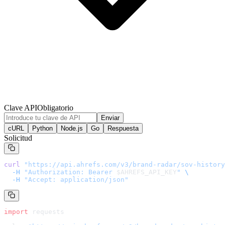
Clave API
Obligatorio
Enviar
cURL
Python
Node.js
Go
Respuesta
Solicitud
curl
 "
https://api.ahrefs.com/v3/brand-radar/sov-history
  -H
 "Authorization: Bearer 
$AHREFS_API_KEY
"
 \
  -H
 "Accept: application/json"
import
 requests