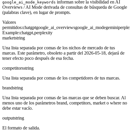
informan sobre la visibilidad en AI
google_ai_mode_keywords
Overviews / AI Mode derivada de consultas de búsqueda de Google
(palabras clave), en lugar de prompts.
Valores
permitidos
:
chatgpt
google_ai_overviews
google_ai_mode
gemini
perple
Example:
chatgpt,perplexity
market
string
Una lista separada por comas de los nichos de mercado de tus
marcas. Este parámetro, obsoleto a partir del 2026-05-18, dejará de
tener efecto poco después de esa fecha.
competitors
string
Una lista separada por comas de los competidores de tus marcas.
brand
string
Una lista separada por comas de las marcas que se deben buscar. Al
menos uno de los parámetros brand, competitors, market o where no
debe estar vacío.
output
string
El formato de salida.