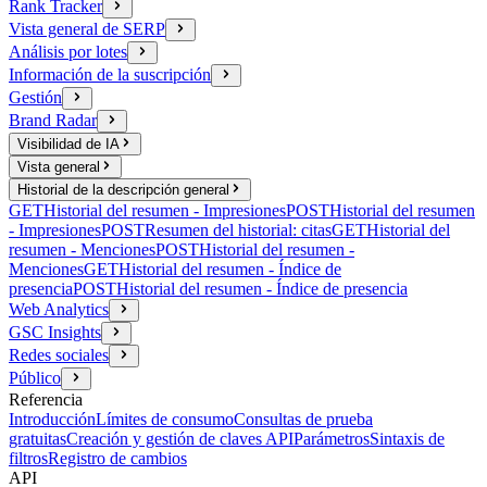
Rank Tracker
Vista general de SERP
Análisis por lotes
Información de la suscripción
Gestión
Brand Radar
Visibilidad de IA
Vista general
Historial de la descripción general
GET
Historial del resumen - Impresiones
POST
Historial del resumen
- Impresiones
POST
Resumen del historial: citas
GET
Historial del
resumen - Menciones
POST
Historial del resumen -
Menciones
GET
Historial del resumen - Índice de
presencia
POST
Historial del resumen - Índice de presencia
Web Analytics
GSC Insights
Redes sociales
Público
Referencia
Introducción
Límites de consumo
Consultas de prueba
gratuitas
Creación y gestión de claves API
Parámetros
Sintaxis de
filtros
Registro de cambios
API