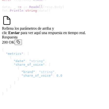
data, _ 
:=
 io.
ReadAll
(resp.Body)
fmt.
Println
(
string
(data))
Rellena los parámetros de arriba y
clic
Enviar
para ver aquí una respuesta en tiempo real.
Respuesta
200 OK
{
  "metrics"
: [
    {
      "date"
: 
"string"
,
      "share_of_voice"
: [
        {
          "brand"
: 
"string"
,
          "share_of_voice"
: 
0.0
        }
      ]
    }
  ]
}