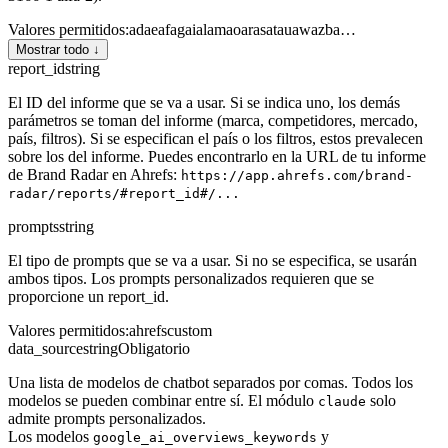
Valores permitidos
:
ad
ae
af
ag
ai
al
am
ao
ar
as
at
au
aw
az
ba
…
Mostrar todo ↓
report_id
string
El ID del informe que se va a usar. Si se indica uno, los demás
parámetros se toman del informe (marca, competidores, mercado,
país, filtros). Si se especifican el país o los filtros, estos prevalecen
sobre los del informe. Puedes encontrarlo en la URL de tu informe
de Brand Radar en Ahrefs:
https://app.ahrefs.com/brand-
radar/reports/#report_id#/...
prompts
string
El tipo de prompts que se va a usar. Si no se especifica, se usarán
ambos tipos. Los prompts personalizados requieren que se
proporcione un report_id.
Valores permitidos
:
ahrefs
custom
data_source
string
Obligatorio
Una lista de modelos de chatbot separados por comas. Todos los
modelos se pueden combinar entre sí. El módulo
solo
claude
admite prompts personalizados.
Los modelos
y
google_ai_overviews_keywords