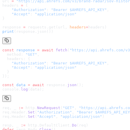
url 
=
 "
https://api.ahrefs.com/v3/brand-radar/sov-histor
headers 
=
 {
    "Authorization"
: 
"Bearer $AHREFS_API_KEY"
,
    "Accept"
: 
"application/json"
}
response 
=
 requests.get(url, 
headers
=
headers
)
print
(response.json())
const
 response
 =
 await
 fetch
(
"
https://api.ahrefs.com/v3
  method: 
"GET"
,
  headers: {
    "Authorization"
: 
"Bearer $AHREFS_API_KEY"
,
    "Accept"
: 
"application/json"
  }
});
const
 data
 =
 await
 response.
json
();
console.
log
(data);
req, _ 
:=
 http.
NewRequest
(
"GET"
, 
"
https://api.ahrefs.co
req.Header.
Set
(
"Authorization"
, 
"Bearer $AHREFS_API_KEY
req.Header.
Set
(
"Accept"
, 
"application/json"
)
resp, _ 
:=
 http.DefaultClient.
Do
(req)
defer
 resp.Body.
Close
()