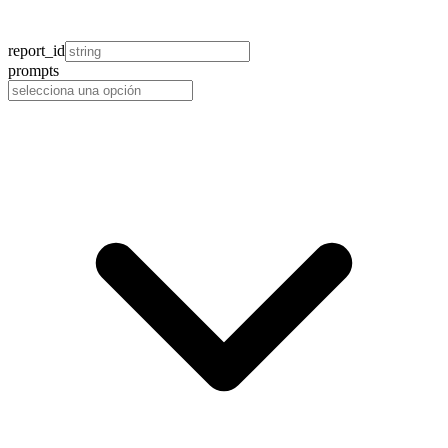
report_id
prompts