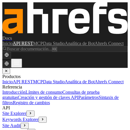
Docs
Inicio
API REST
MCP
Data Studio
Analítica de Bot
Ahrefs Connect
Buscar documentación...
⌘K
✕
Productos
Inicio
API REST
MCP
Data Studio
Analítica de Bot
Ahrefs Connect
Referencia
Introducción
Límites de consumo
Consultas de prueba
gratuitas
Creación y gestión de claves API
Parámetros
Sintaxis de
filtros
Registro de cambios
API
Site Explorer
Keywords Explorer
Site Audit