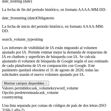
date_to
string (date)
La fecha de fin del periodo histórico, en formato AAAA-MM-DD.
date_from
string (date)
Obligatorio
La fecha de inicio del periodo histórico, en formato AAAA-MM-
DD.
search_volume_type
string
Los informes de visibilidad de IA están migrando al volumen
ajustado por IA. Permite estimar mejor la demanda de respuestas de
IA en chatbots y superficies de búsqueda con IA. Se calcula
ajustando el volumen de búsqueda de Google según el uso estimado
de cada plataforma de IA en comparación con Google. Este
parámetro quedará obsoleto el 31 de agosto de 2026; todas las
solicitudes usarán el nuevo volumen ajustado por IA.
Mostrar campos disponibles ↓
Valores permitidos
:
ask_volume
keyword_volume
Opción predeterminada
:
ask_volume
country
string
Una lista separada por comas de códigos de país de dos letras (ISO
3166-1 alfa-2).