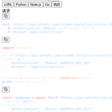
cURL
Python
Node.js
Go
响应
请求
curl
 "
https://api.ahrefs.com/v3/web-analytics/source-ch
  -H
 "Authorization: Bearer 
$AHREFS_API_KEY
"
 \
  -H
 "Accept: application/json"
import
 requests
url 
=
 "
https://api.ahrefs.com/v3/web-analytics/source-c
headers 
=
 {
    "Authorization"
: 
"Bearer $AHREFS_API_KEY"
,
    "Accept"
: 
"application/json"
}
response 
=
 requests.get(url, 
headers
=
headers
)
print
(response.json())
const
 response
 =
 await
 fetch
(
"
https://api.ahrefs.com/v3
  method: 
"GET"
,
  headers: {
    "Authorization"
: 
"Bearer $AHREFS_API_KEY"
,