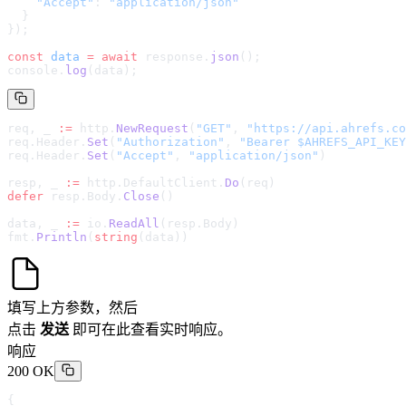
    "Accept"
: 
"application/json"
  }
});
const
 data
 =
 await
 response.
json
();
console.
log
(data);
req, _ 
:=
 http.
NewRequest
(
"GET"
, 
"
https://api.ahrefs.co
req.Header.
Set
(
"Authorization"
, 
"Bearer $AHREFS_API_KEY
req.Header.
Set
(
"Accept"
, 
"application/json"
)
resp, _ 
:=
 http.DefaultClient.
Do
(req)
defer
 resp.Body.
Close
()
data, _ 
:=
 io.
ReadAll
(resp.Body)
fmt.
Println
(
string
(data))
填写上方参数，然后
点击
发送
即可在此查看实时响应。
响应
200 OK
{