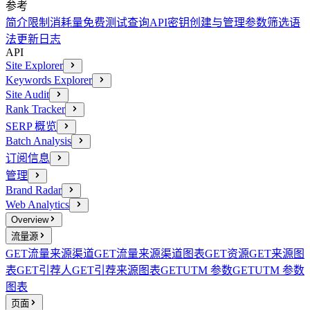
参考
简介
限制消耗量
免费测试查询
API密钥创建与管理
参数
筛选语
法
更新日志
API
Site Explorer
Keywords Explorer
Site Audit
Rank Tracker
SERP 概览
Batch Analysis
订阅信息
管理
Brand Radar
Web Analytics
Overview
流量源
GET
流量来源渠道
GET
流量来源渠道图表
GET
资源
GET
来源图
表
GET
引荐人
GET
引荐来源图表
GET
UTM 参数
GET
UTM 参数
图表
页面