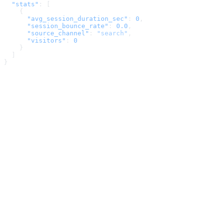
  "stats"
: [
    {
      "avg_session_duration_sec"
: 
0
,
      "session_bounce_rate"
: 
0.0
,
      "source_channel"
: 
"search"
,
      "visitors"
: 
0
    }
  ]
}