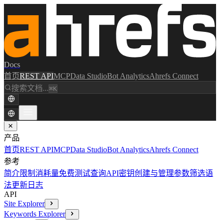
Docs
首页
REST API
MCP
Data Studio
Bot Analytics
Ahrefs Connect
搜索文档...
⌘K
✕
产品
首页
REST API
MCP
Data Studio
Bot Analytics
Ahrefs Connect
参考
简介
限制消耗量
免费测试查询
API密钥创建与管理
参数
筛选语
法
更新日志
API
Site Explorer
Keywords Explorer