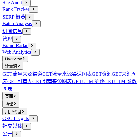
Site Audit
Rank Tracker
SERP 概览
Batch Analysis
订阅信息
管理
Brand Radar
Web Analytics
Overview
流量源
GET
流量来源渠道
GET
流量来源渠道图表
GET
资源
GET
来源图
表
GET
引荐人
GET
引荐来源图表
GET
UTM 参数
GET
UTM 参数
图表
页面
地理
用户代理
GSC Insights
社交媒体
公开