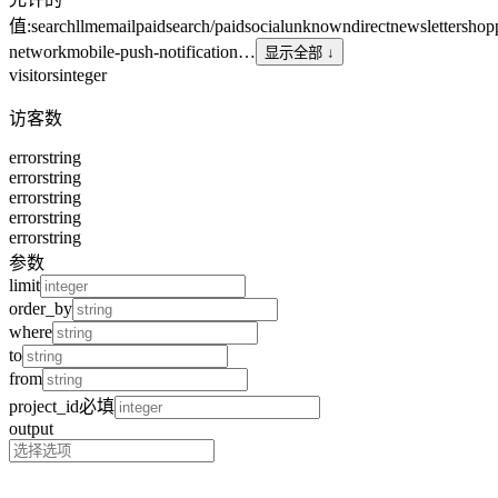
值
:
search
llm
email
paid
search/paid
social
unknown
direct
newsletter
shop
network
mobile-push-notification
…
显示全部 ↓
visitors
integer
访客数
error
string
error
string
error
string
error
string
error
string
参数
limit
order_by
where
to
from
project_id
必填
output