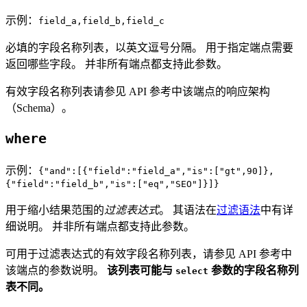
示例：
field_a,field_b,field_c
必填的字段名称列表，以英文逗号分隔。 用于指定端点需要
返回哪些字段。 并非所有端点都支持此参数。
有效字段名称列表请参见 API 参考中该端点的响应架构
（Schema）。
where
示例：
{"and":[{"field":"field_a","is":["gt",90]},
{"field":"field_b","is":["eq","SEO"]}]}
用于缩小结果范围的
过滤表达式
。 其语法在
过滤语法
中有详
细说明。 并非所有端点都支持此参数。
可用于过滤表达式的有效字段名称列表，请参见 API 参考中
该端点的参数说明。
该列表可能与
参数的字段名称列
select
表不同。