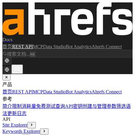
Docs
首页
REST API
MCP
Data Studio
Bot Analytics
Ahrefs Connect
搜索文档...
⌘K
✕
产品
首页
REST API
MCP
Data Studio
Bot Analytics
Ahrefs Connect
参考
简介
限制消耗量
免费测试查询
API密钥创建与管理
参数
筛选语
法
更新日志
API
Site Explorer
Keywords Explorer