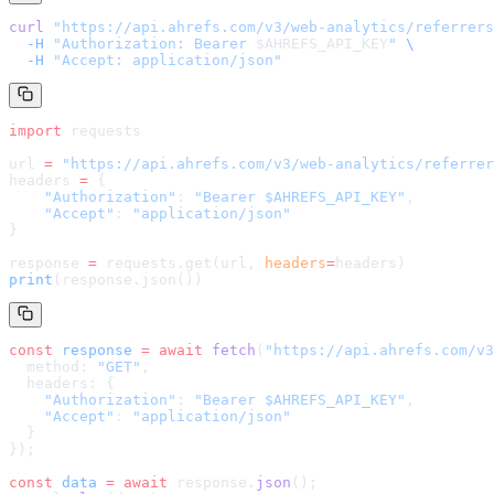
curl
 "
https://api.ahrefs.com/v3/web-analytics/referrers
  -H
 "Authorization: Bearer 
$AHREFS_API_KEY
"
 \
  -H
 "Accept: application/json"
import
 requests
url 
=
 "
https://api.ahrefs.com/v3/web-analytics/referrer
headers 
=
 {
    "Authorization"
: 
"Bearer $AHREFS_API_KEY"
,
    "Accept"
: 
"application/json"
}
response 
=
 requests.get(url, 
headers
=
headers
)
print
(response.json())
const
 response
 =
 await
 fetch
(
"
https://api.ahrefs.com/v3
  method: 
"GET"
,
  headers: {
    "Authorization"
: 
"Bearer $AHREFS_API_KEY"
,
    "Accept"
: 
"application/json"
  }
});
const
 data
 =
 await
 response.
json
();