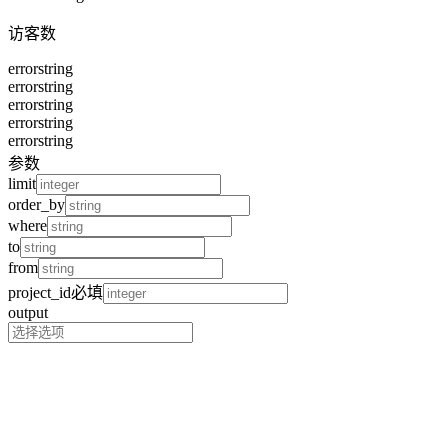
访客数
error
string
error
string
error
string
error
string
error
string
参数
limit
order_by
where
to
from
project_id
必填
output