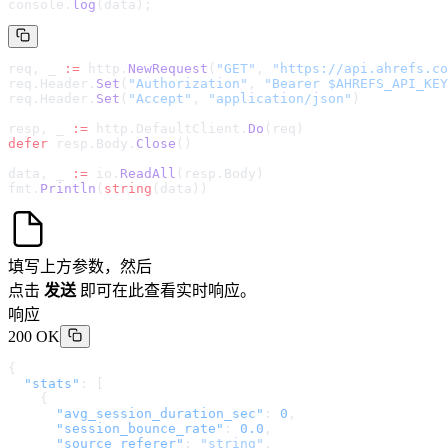
console.
log
(data);
req, _ 
:=
 http.
NewRequest
(
"GET"
, 
"
https://api.ahrefs.co
req.Header.
Set
(
"Authorization"
, 
"Bearer $AHREFS_API_KEY
req.Header.
Set
(
"Accept"
, 
"application/json"
)
resp, _ 
:=
 http.DefaultClient.
Do
(req)
defer
 resp.Body.
Close
()
data, _ 
:=
 io.
ReadAll
(resp.Body)
fmt.
Println
(
string
(data))
填写上方参数，然后
点击
发送
即可在此查看实时响应。
响应
200 OK
{
  "stats"
: [
    {
      "avg_session_duration_sec"
: 
0
,
      "session_bounce_rate"
: 
0.0
,
      "source_referer"
: 
"string"
,