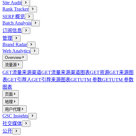
Site Audit
Rank Tracker
SERP 概览
Batch Analysis
订阅信息
管理
Brand Radar
Web Analytics
Overview
流量源
GET
流量来源渠道
GET
流量来源渠道图表
GET
资源
GET
来源图
表
GET
引荐人
GET
引荐来源图表
GET
UTM 参数
GET
UTM 参数
图表
页面
地理
用户代理
GSC Insights
社交媒体
公开