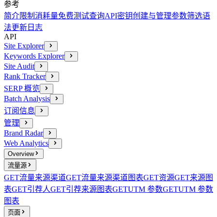
参考
简介
限制消耗量
免费测试查询
API密钥创建与管理
参数
筛选语
法
更新日志
API
Site Explorer
Keywords Explorer
Site Audit
Rank Tracker
SERP 概览
Batch Analysis
订阅信息
管理
Brand Radar
Web Analytics
Overview
流量源
GET
流量来源渠道
GET
流量来源渠道图表
GET
资源
GET
来源图
表
GET
引荐人
GET
引荐来源图表
GET
UTM 参数
GET
UTM 参数
图表
页面