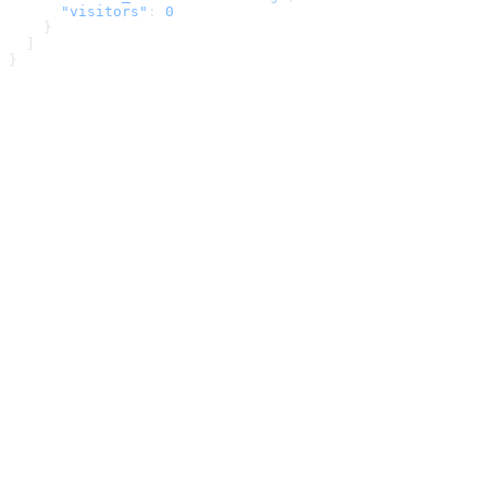
      "visitors"
: 
0
    }
  ]
}