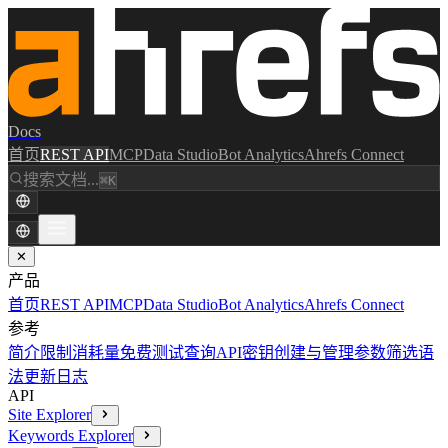
Docs
首页
REST API
MCP
Data Studio
Bot Analytics
Ahrefs Connect
搜索文档...
⌘K
✕
产品
首页
REST API
MCP
Data Studio
Bot Analytics
Ahrefs Connect
参考
简介
限制消耗量
免费测试查询
API密钥创建与管理
参数
筛选语
法
更新日志
API
Site Explorer
Keywords Explorer