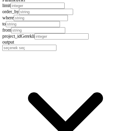
limit
order_by
where
to
from
project_id
Gerekli
output