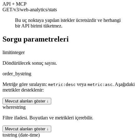
API + MCP
GET
/v3/web-analytics
/stats
Bu uç noktaya yapılan istekler ücretsizdir ve herhangi
bir API birimi tüketmez.
Sorgu parametreleri
limit
integer
Döndürülecek sonuç sayısı.
order_by
string
Metriğe göre sıralayın:
veya
. Aşağıdaki
metric:desc
metric:asc
metrikler desteklenir:
Mevcut alanları göster ↓
where
string
Filtre ifadesi. Boyutları ve metrikleri içerebilir.
Mevcut alanları göster ↓
to
string (date-time)