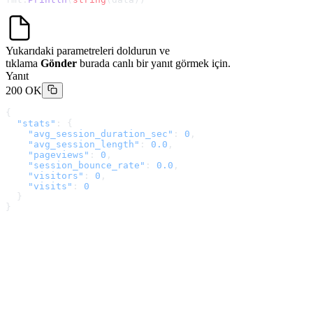
Yukarıdaki parametreleri doldurun ve
tıklama
Gönder
burada canlı bir yanıt görmek için.
Yanıt
200 OK
{
  "stats"
: {
    "avg_session_duration_sec"
: 
0
,
    "avg_session_length"
: 
0.0
,
    "pageviews"
: 
0
,
    "session_bounce_rate"
: 
0.0
,
    "visitors"
: 
0
,
    "visits"
: 
0
  }
}