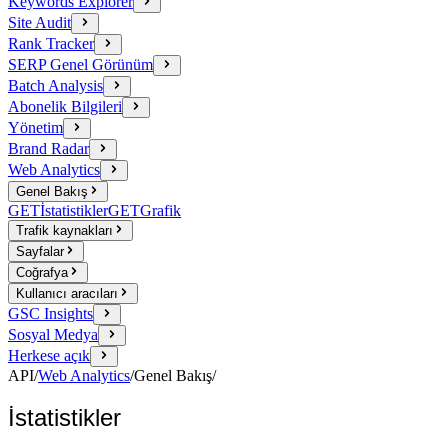
Keywords Explorer
Site Audit
Rank Tracker
SERP Genel Görünüm
Batch Analysis
Abonelik Bilgileri
Yönetim
Brand Radar
Web Analytics
Genel Bakış
GET
İstatistikler
GET
Grafik
Trafik kaynakları
Sayfalar
Coğrafya
Kullanıcı aracıları
GSC Insights
Sosyal Medya
Herkese açık
API
/
Web Analytics
/
Genel Bakış
/
İstatistikler