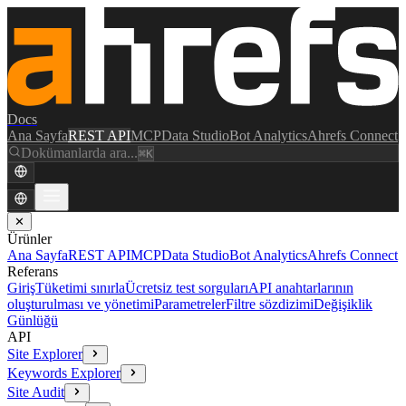
Docs
Ana Sayfa
REST API
MCP
Data Studio
Bot Analytics
Ahrefs Connect
Dokümanlarda ara...
⌘K
✕
Ürünler
Ana Sayfa
REST API
MCP
Data Studio
Bot Analytics
Ahrefs Connect
Referans
Giriş
Tüketimi sınırla
Ücretsiz test sorguları
API anahtarlarının
oluşturulması ve yönetimi
Parametreler
Filtre sözdizimi
Değişiklik
Günlüğü
API
Site Explorer
Keywords Explorer
Site Audit