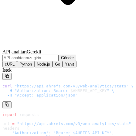
API anahtarı
Gerekli
Gönder
cURL
Python
Node.js
Go
Yanıt
İstek
curl
 "
https://api.ahrefs.com/v3/web-analytics/stats
"
 \
  -H
 "Authorization: Bearer 
$AHREFS_API_KEY
"
 \
  -H
 "Accept: application/json"
import
 requests
url 
=
 "
https://api.ahrefs.com/v3/web-analytics/stats
"
headers 
=
 {
    "Authorization"
: 
"Bearer $AHREFS_API_KEY"
,