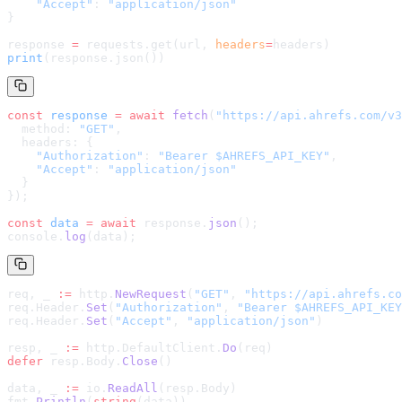
    "Accept"
: 
"application/json"
}
response 
=
 requests.get(url, 
headers
=
headers
)
print
(response.json())
const
 response
 =
 await
 fetch
(
"
https://api.ahrefs.com/v3
  method: 
"GET"
,
  headers: {
    "Authorization"
: 
"Bearer $AHREFS_API_KEY"
,
    "Accept"
: 
"application/json"
  }
});
const
 data
 =
 await
 response.
json
();
console.
log
(data);
req, _ 
:=
 http.
NewRequest
(
"GET"
, 
"
https://api.ahrefs.co
req.Header.
Set
(
"Authorization"
, 
"Bearer $AHREFS_API_KEY
req.Header.
Set
(
"Accept"
, 
"application/json"
)
resp, _ 
:=
 http.DefaultClient.
Do
(req)
defer
 resp.Body.
Close
()
data, _ 
:=
 io.
ReadAll
(resp.Body)
fmt.
Println
(
string
(data))