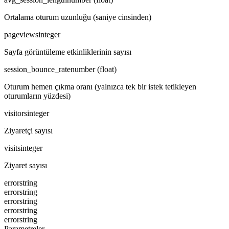
Ortalama oturum uzunluğu (saniye cinsinden)
pageviews
integer
Sayfa görüntüleme etkinliklerinin sayısı
session_bounce_rate
number (float)
Oturum hemen çıkma oranı (yalnızca tek bir istek tetikleyen
oturumların yüzdesi)
visitors
integer
Ziyaretçi sayısı
visits
integer
Ziyaret sayısı
error
string
error
string
error
string
error
string
error
string
Parametreler