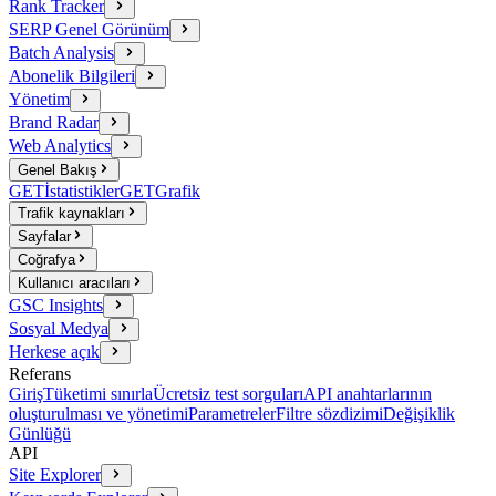
Rank Tracker
SERP Genel Görünüm
Batch Analysis
Abonelik Bilgileri
Yönetim
Brand Radar
Web Analytics
Genel Bakış
GET
İstatistikler
GET
Grafik
Trafik kaynakları
Sayfalar
Coğrafya
Kullanıcı aracıları
GSC Insights
Sosyal Medya
Herkese açık
Referans
Giriş
Tüketimi sınırla
Ücretsiz test sorguları
API anahtarlarının
oluşturulması ve yönetimi
Parametreler
Filtre sözdizimi
Değişiklik
Günlüğü
API
Site Explorer