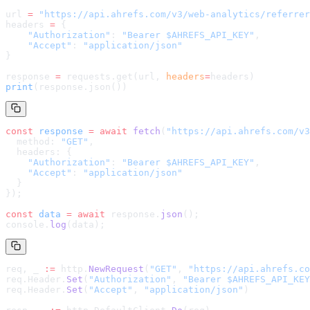
url 
=
 "
https://api.ahrefs.com/v3/web-analytics/referrer
headers 
=
 {
    "Authorization"
: 
"Bearer $AHREFS_API_KEY"
,
    "Accept"
: 
"application/json"
}
response 
=
 requests.get(url, 
headers
=
headers
)
print
(response.json())
const
 response
 =
 await
 fetch
(
"
https://api.ahrefs.com/v3
  method: 
"GET"
,
  headers: {
    "Authorization"
: 
"Bearer $AHREFS_API_KEY"
,
    "Accept"
: 
"application/json"
  }
});
const
 data
 =
 await
 response.
json
();
console.
log
(data);
req, _ 
:=
 http.
NewRequest
(
"GET"
, 
"
https://api.ahrefs.co
req.Header.
Set
(
"Authorization"
, 
"Bearer $AHREFS_API_KEY
req.Header.
Set
(
"Accept"
, 
"application/json"
)