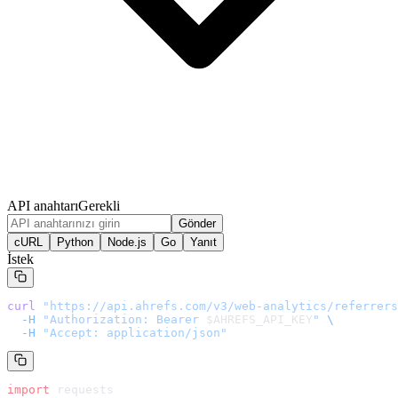
API anahtarı
Gerekli
Gönder
cURL
Python
Node.js
Go
Yanıt
İstek
curl
 "
https://api.ahrefs.com/v3/web-analytics/referrers
  -H
 "Authorization: Bearer 
$AHREFS_API_KEY
"
 \
  -H
 "Accept: application/json"
import
 requests