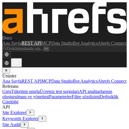
Docs
Ana Sayfa
REST API
MCP
Data Studio
Bot Analytics
Ahrefs Connect
Dokümanlarda ara...
⌘K
✕
Ürünler
Ana Sayfa
REST API
MCP
Data Studio
Bot Analytics
Ahrefs Connect
Referans
Giriş
Tüketimi sınırla
Ücretsiz test sorguları
API anahtarlarının
oluşturulması ve yönetimi
Parametreler
Filtre sözdizimi
Değişiklik
Günlüğü
API
Site Explorer
Keywords Explorer
Site Audit