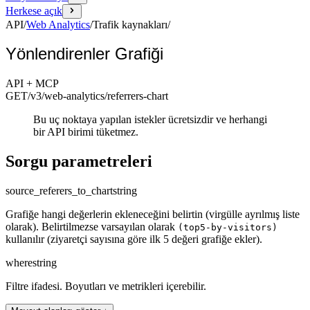
Herkese açık
API
/
Web Analytics
/
Trafik kaynakları
/
Yönlendirenler Grafiği
API + MCP
GET
/v3/web-analytics
/referrers-chart
Bu uç noktaya yapılan istekler ücretsizdir ve herhangi
bir API birimi tüketmez.
Sorgu parametreleri
source_referers_to_chart
string
Grafiğe hangi değerlerin ekleneceğini belirtin (virgülle ayrılmış liste
olarak). Belirtilmezse varsayılan olarak
(top5-by-visitors)
kullanılır (ziyaretçi sayısına göre ilk 5 değeri grafiğe ekler).
where
string
Filtre ifadesi. Boyutları ve metrikleri içerebilir.