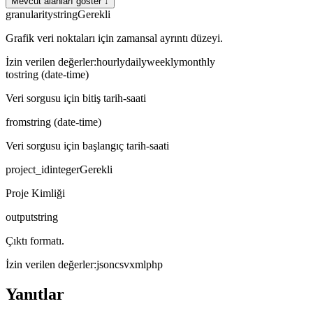
Mevcut alanları göster ↓
granularity
string
Gerekli
Grafik veri noktaları için zamansal ayrıntı düzeyi.
İzin verilen değerler
:
hourly
daily
weekly
monthly
to
string (date-time)
Veri sorgusu için bitiş tarih-saati
from
string (date-time)
Veri sorgusu için başlangıç tarih-saati
project_id
integer
Gerekli
Proje Kimliği
output
string
Çıktı formatı.
İzin verilen değerler
:
json
csv
xml
php
Yanıtlar