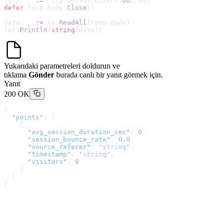
resp, _ 
:=
 http.DefaultClient.
Do
(req)
defer
 resp.Body.
Close
()
data, _ 
:=
 io.
ReadAll
(resp.Body)
fmt.
Println
(
string
(data))
Yukarıdaki parametreleri doldurun ve
tıklama
Gönder
burada canlı bir yanıt görmek için.
Yanıt
200 OK
{
  "points"
: [
    {
      "avg_session_duration_sec"
: 
0
,
      "session_bounce_rate"
: 
0.0
,
      "source_referer"
: 
"string"
,
      "timestamp"
: 
"string"
,
      "visitors"
: 
0
    }
  ]
}