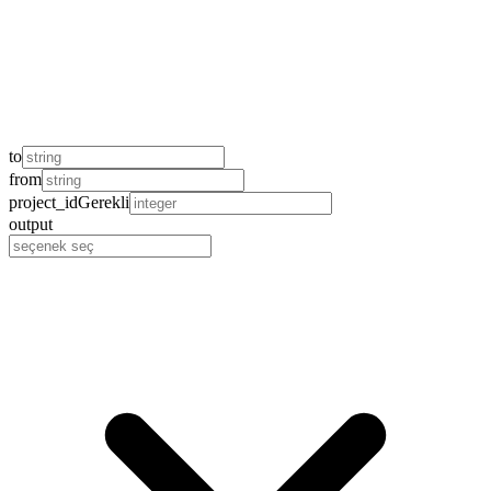
to
from
project_id
Gerekli
output