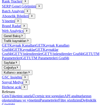
Rank Tracker
SERP Genel Görünüm
Batch Analysis
Abonelik Bilgileri
Yönetim
Brand Radar
Web Analytics
Genel Bakış
Trafik kaynakları
GET
Kaynak Kanalları
GET
Kaynak Kanalları
Grafiği
GET
Kaynaklar
GET
Kaynaklar
Grafiği
GET
Yönlendirenler
GET
Yönlendirenler Grafiği
GET
UTM
Parametreleri
GET
UTM Parametreleri Grafiği
Sayfalar
Coğrafya
Kullanıcı aracıları
GSC Insights
Sosyal Medya
Herkese açık
Referans
Giriş
Tüketimi sınırla
Ücretsiz test sorguları
API anahtarlarının
oluşturulması ve yönetimi
Parametreler
Filtre sözdizimi
Değişiklik
Günlüğü