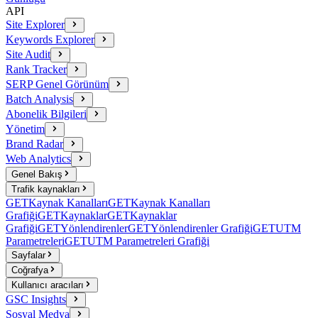
API
Site Explorer
Keywords Explorer
Site Audit
Rank Tracker
SERP Genel Görünüm
Batch Analysis
Abonelik Bilgileri
Yönetim
Brand Radar
Web Analytics
Genel Bakış
Trafik kaynakları
GET
Kaynak Kanalları
GET
Kaynak Kanalları
Grafiği
GET
Kaynaklar
GET
Kaynaklar
Grafiği
GET
Yönlendirenler
GET
Yönlendirenler Grafiği
GET
UTM
Parametreleri
GET
UTM Parametreleri Grafiği
Sayfalar
Coğrafya
Kullanıcı aracıları
GSC Insights
Sosyal Medya