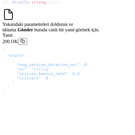
fmt.
Println
(
string
(data))
Yukarıdaki parametreleri doldurun ve
tıklama
Gönder
burada canlı bir yanıt görmek için.
Yanıt
200 OK
{
  "stats"
: [
    {
      "avg_session_duration_sec"
: 
0
,
      "os"
: 
"string"
,
      "session_bounce_rate"
: 
0.0
,
      "visitors"
: 
0
    }
  ]
}