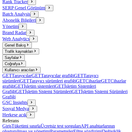
Rank Tracker
SERP Genel Görünüm
Batch Analysis
Abonelik Bilgileri
Yönetim
Brand Radar
Web Analytics
Genel Bakış
Trafik kaynakları
Sayfalar
Coğrafya
Kullanıcı aracıları
GET
Tarayıcılar
GET
Tarayıcılar grafiği
GET
Tarayıcı
sürümleri
GET
Tarayıcı sürümleri grafiği
GET
Cihazlar
GET
Cihazlar
grafiği
GET
İşletim sistemleri
GET
İşletim Sistemleri
Grafiği
GET
İşletim Sistemi Sürümleri
GET
İşletim Sistemi Sürümleri
Grafiği
GSC Insights
Sosyal Medya
Herkese açık
Referans
Giriş
Tüketimi sınırla
Ücretsiz test sorguları
API anahtarlarının
oluşturulması ve yönetimi
Parametreler
Filtre sözdizimi
Değişiklik