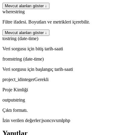
Mevcut alanları göster ↓
where
string
Filtre ifadesi. Boyutları ve metrikleri içerebilir.
Mevcut alanları göster ↓
to
string (date-time)
Veri sorgusu için bitiş tarih-saati
from
string (date-time)
Veri sorgusu için başlangıç tarih-saati
project_id
integer
Gerekli
Proje Kimliği
output
string
Çıktı formatı.
İzin verilen değerler
:
json
csv
xml
php
Yanıtlar