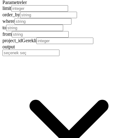
Parametreler
limit
order_by
where
to
from
project_id
Gerekli
output