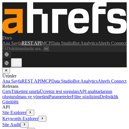
Docs
Ana Sayfa
REST API
MCP
Data Studio
Bot Analytics
Ahrefs Connect
Dokümanlarda ara...
⌘K
✕
Ürünler
Ana Sayfa
REST API
MCP
Data Studio
Bot Analytics
Ahrefs Connect
Referans
Giriş
Tüketimi sınırla
Ücretsiz test sorguları
API anahtarlarının
oluşturulması ve yönetimi
Parametreler
Filtre sözdizimi
Değişiklik
Günlüğü
API
Site Explorer
Keywords Explorer
Site Audit