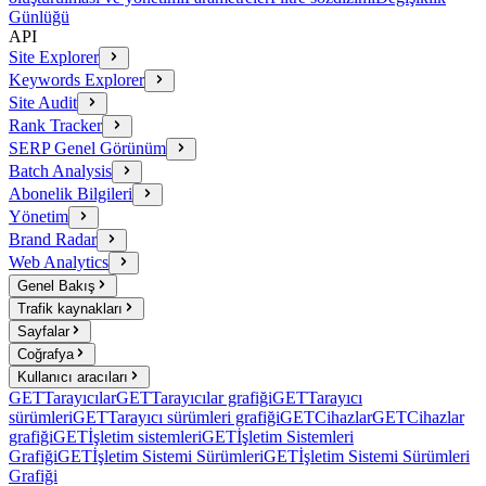
Günlüğü
API
Site Explorer
Keywords Explorer
Site Audit
Rank Tracker
SERP Genel Görünüm
Batch Analysis
Abonelik Bilgileri
Yönetim
Brand Radar
Web Analytics
Genel Bakış
Trafik kaynakları
Sayfalar
Coğrafya
Kullanıcı aracıları
GET
Tarayıcılar
GET
Tarayıcılar grafiği
GET
Tarayıcı
sürümleri
GET
Tarayıcı sürümleri grafiği
GET
Cihazlar
GET
Cihazlar
grafiği
GET
İşletim sistemleri
GET
İşletim Sistemleri
Grafiği
GET
İşletim Sistemi Sürümleri
GET
İşletim Sistemi Sürümleri
Grafiği