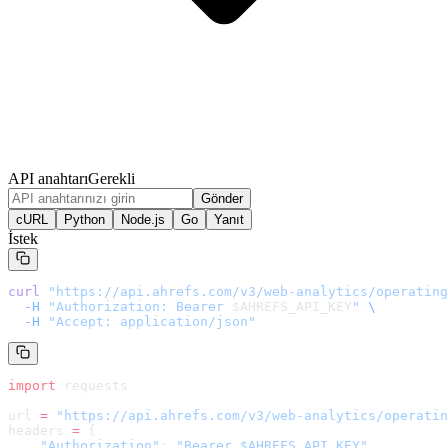
API anahtarı
Gerekli
Gönder
cURL
Python
Node.js
Go
Yanıt
İstek
curl
 "
https://api.ahrefs.com/v3/web-analytics/operating
  -H
 "Authorization: Bearer 
$AHREFS_API_KEY
"
 \
  -H
 "Accept: application/json"
import
 requests
url 
=
 "
https://api.ahrefs.com/v3/web-analytics/operatin
headers 
=
 {
    "Authorization"
: 
"Bearer $AHREFS_API_KEY"
,