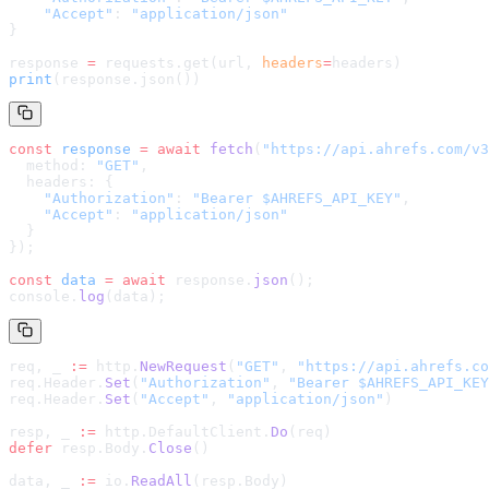
    "Accept"
: 
"application/json"
}
response 
=
 requests.get(url, 
headers
=
headers
)
print
(response.json())
const
 response
 =
 await
 fetch
(
"
https://api.ahrefs.com/v3
  method: 
"GET"
,
  headers: {
    "Authorization"
: 
"Bearer $AHREFS_API_KEY"
,
    "Accept"
: 
"application/json"
  }
});
const
 data
 =
 await
 response.
json
();
console.
log
(data);
req, _ 
:=
 http.
NewRequest
(
"GET"
, 
"
https://api.ahrefs.co
req.Header.
Set
(
"Authorization"
, 
"Bearer $AHREFS_API_KEY
req.Header.
Set
(
"Accept"
, 
"application/json"
)
resp, _ 
:=
 http.DefaultClient.
Do
(req)
defer
 resp.Body.
Close
()
data, _ 
:=
 io.
ReadAll
(resp.Body)