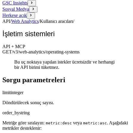
GSC Insights
Sosyal Medya
Herkese açık
API
/
Web Analytics
/
Kullanıcı aracıları
/
İşletim sistemleri
API + MCP
GET
/v3/web-analytics
/operating-systems
Bu uç noktaya yapılan istekler ücretsizdir ve herhangi
bir API birimi tüketmez.
Sorgu parametreleri
limit
integer
Döndürülecek sonuç sayısı.
order_by
string
Metriğe göre sıralayın:
veya
. Aşağıdaki
metric:desc
metric:asc
metrikler desteklenir: