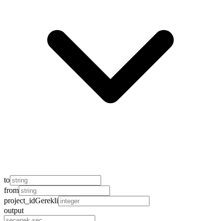
to
from
project_id
Gerekli
output