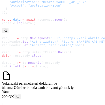
    "Authorization"
: 
"Bearer $AHREFS_API_KEY"
,
    "Accept"
: 
"application/json"
  }
});
const
 data
 =
 await
 response.
json
();
console.
log
(data);
req, _ 
:=
 http.
NewRequest
(
"GET"
, 
"
https://api.ahrefs.co
req.Header.
Set
(
"Authorization"
, 
"Bearer $AHREFS_API_KEY
req.Header.
Set
(
"Accept"
, 
"application/json"
)
resp, _ 
:=
 http.DefaultClient.
Do
(req)
defer
 resp.Body.
Close
()
data, _ 
:=
 io.
ReadAll
(resp.Body)
fmt.
Println
(
string
(data))
Yukarıdaki parametreleri doldurun ve
tıklama
Gönder
burada canlı bir yanıt görmek için.
Yanıt
200 OK
{