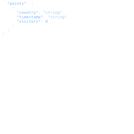
  "points"
: [
    {
      "country"
: 
"string"
,
      "timestamp"
: 
"string"
,
      "visitors"
: 
0
    }
  ]
}