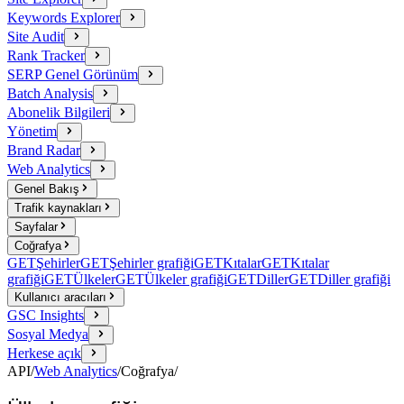
Keywords Explorer
Site Audit
Rank Tracker
SERP Genel Görünüm
Batch Analysis
Abonelik Bilgileri
Yönetim
Brand Radar
Web Analytics
Genel Bakış
Trafik kaynakları
Sayfalar
Coğrafya
GET
Şehirler
GET
Şehirler grafiği
GET
Kıtalar
GET
Kıtalar
grafiği
GET
Ülkeler
GET
Ülkeler grafiği
GET
Diller
GET
Diller grafiği
Kullanıcı aracıları
GSC Insights
Sosyal Medya
Herkese açık
API
/
Web Analytics
/
Coğrafya
/