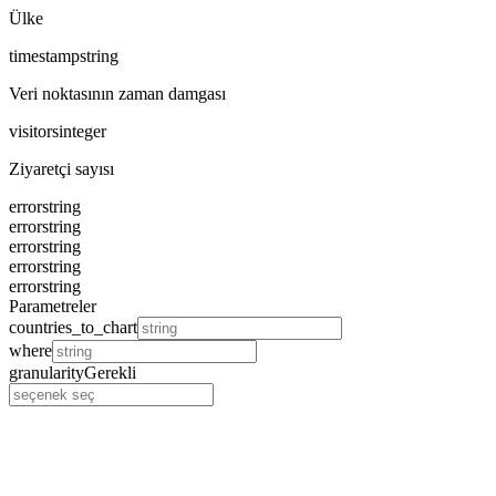
Ülke
timestamp
string
Veri noktasının zaman damgası
visitors
integer
Ziyaretçi sayısı
error
string
error
string
error
string
error
string
error
string
Parametreler
countries_to_chart
where
granularity
Gerekli