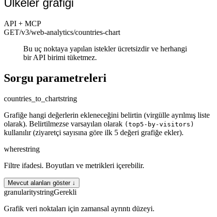
Ülkeler grafiği
API + MCP
GET
/v3/web-analytics
/countries-chart
Bu uç noktaya yapılan istekler ücretsizdir ve herhangi
bir API birimi tüketmez.
Sorgu parametreleri
countries_to_chart
string
Grafiğe hangi değerlerin ekleneceğini belirtin (virgülle ayrılmış liste
olarak). Belirtilmezse varsayılan olarak
(top5-by-visitors)
kullanılır (ziyaretçi sayısına göre ilk 5 değeri grafiğe ekler).
where
string
Filtre ifadesi. Boyutları ve metrikleri içerebilir.
Mevcut alanları göster ↓
granularity
string
Gerekli
Grafik veri noktaları için zamansal ayrıntı düzeyi.