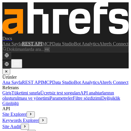
Docs
Ana Sayfa
REST API
MCP
Data Studio
Bot Analytics
Ahrefs Connect
Dokümanlarda ara...
⌘K
✕
Ürünler
Ana Sayfa
REST API
MCP
Data Studio
Bot Analytics
Ahrefs Connect
Referans
Giriş
Tüketimi sınırla
Ücretsiz test sorguları
API anahtarlarının
oluşturulması ve yönetimi
Parametreler
Filtre sözdizimi
Değişiklik
Günlüğü
API
Site Explorer
Keywords Explorer
Site Audit