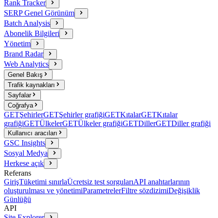
Rank Tracker
SERP Genel Görünüm
Batch Analysis
Abonelik Bilgileri
Yönetim
Brand Radar
Web Analytics
Genel Bakış
Trafik kaynakları
Sayfalar
Coğrafya
GET
Şehirler
GET
Şehirler grafiği
GET
Kıtalar
GET
Kıtalar
grafiği
GET
Ülkeler
GET
Ülkeler grafiği
GET
Diller
GET
Diller grafiği
Kullanıcı aracıları
GSC Insights
Sosyal Medya
Herkese açık
Referans
Giriş
Tüketimi sınırla
Ücretsiz test sorguları
API anahtarlarının
oluşturulması ve yönetimi
Parametreler
Filtre sözdizimi
Değişiklik
Günlüğü
API
Site Explorer