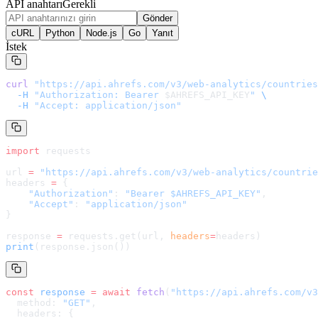
API anahtarı
Gerekli
Gönder
cURL
Python
Node.js
Go
Yanıt
İstek
curl
 "
https://api.ahrefs.com/v3/web-analytics/countries
  -H
 "Authorization: Bearer 
$AHREFS_API_KEY
"
 \
  -H
 "Accept: application/json"
import
 requests
url 
=
 "
https://api.ahrefs.com/v3/web-analytics/countrie
headers 
=
 {
    "Authorization"
: 
"Bearer $AHREFS_API_KEY"
,
    "Accept"
: 
"application/json"
}
response 
=
 requests.get(url, 
headers
=
headers
)
print
(response.json())
const
 response
 =
 await
 fetch
(
"
https://api.ahrefs.com/v3
  method: 
"GET"
,
  headers: {