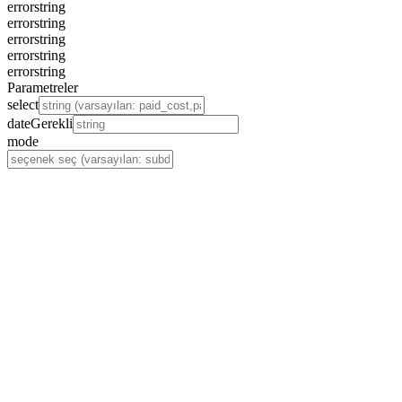
error
string
error
string
error
string
error
string
error
string
Parametreler
select
date
Gerekli
mode