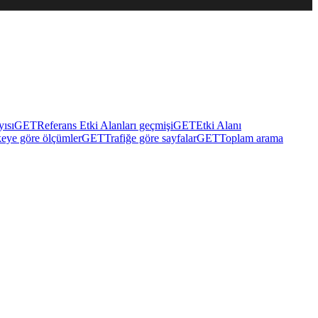
yısı
GET
Referans Etki Alanları geçmişi
GET
Etki Alanı
eye göre ölçümler
GET
Trafiğe göre sayfalar
GET
Toplam arama