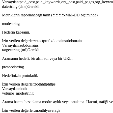
Varsayılan
:
paid_cost,paid_keywords,org_cost,paid_pages,org_keywor
date
string (date)
Gerekli
Metriklerin raporlanacağı tarih (YYYY-MM-DD biçiminde).
mode
string
Hedefin kapsamı.
İzin verilen değerler
:
exact
prefix
domain
subdomains
Varsayılan
:
subdomains
target
string (url)
Gerekli
Aramanın hedefi: bir alan adı veya bir URL.
protocol
string
Hedefinizin protokolü.
İzin verilen değerler
:
both
http
https
Varsayılan
:
both
volume_mode
string
Arama hacmi hesaplama modu: aylık veya ortalama. Hacmi, trafiği ve tr
İzin verilen değerler
:
monthly
average