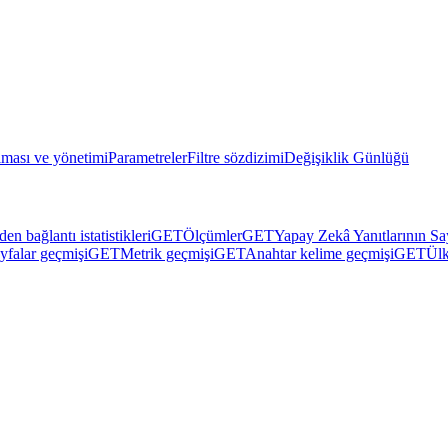
lması ve yönetimi
Parametreler
Filtre sözdizimi
Değişiklik Günlüğü
den bağlantı istatistikleri
GET
Ölçümler
GET
Yapay Zekâ Yanıtlarının Sa
yfalar geçmişi
GET
Metrik geçmişi
GET
Anahtar kelime geçmişi
GET
Ülk