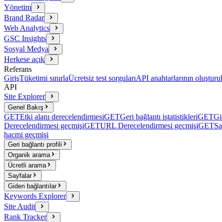
Yönetim
Brand Radar
Web Analytics
GSC Insights
Sosyal Medya
Herkese açık
Referans
Giriş
Tüketimi sınırla
Ücretsiz test sorguları
API anahtarlarının oluşturu
API
Site Explorer
Genel Bakış
GET
Etki alanı derecelendirmesi
GET
Geri bağlantı istatistikleri
GET
Gi
Derecelendirmesi geçmişi
GET
URL Derecelendirmesi geçmişi
GET
Sa
hacmi geçmişi
Geri bağlantı profili
Organik arama
Ücretli arama
Sayfalar
Giden bağlantılar
Keywords Explorer
Site Audit
Rank Tracker