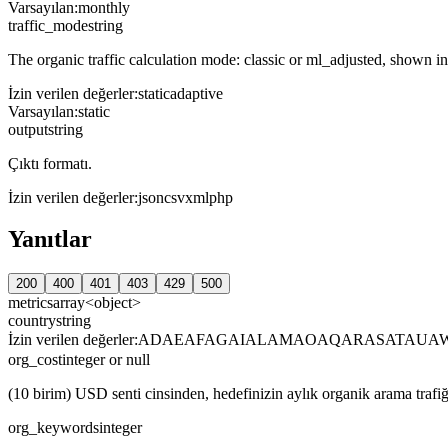
Varsayılan
:
monthly
traffic_mode
string
The organic traffic calculation mode: classic or ml_adjusted, shown in t
İzin verilen değerler
:
static
adaptive
Varsayılan
:
static
output
string
Çıktı formatı.
İzin verilen değerler
:
json
csv
xml
php
Yanıtlar
200
400
401
403
429
500
metrics
array<object>
country
string
İzin verilen değerler
:
AD
AE
AF
AG
AI
AL
AM
AO
AQ
AR
AS
AT
AU
A
org_cost
integer or null
(10 birim) USD senti cinsinden, hedefinizin aylık organik arama trafiğ
org_keywords
integer