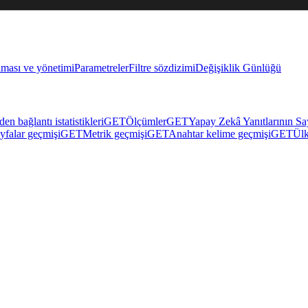
lması ve yönetimi
Parametreler
Filtre sözdizimi
Değişiklik Günlüğü
den bağlantı istatistikleri
GET
Ölçümler
GET
Yapay Zekâ Yanıtlarının Sa
yfalar geçmişi
GET
Metrik geçmişi
GET
Anahtar kelime geçmişi
GET
Ülk