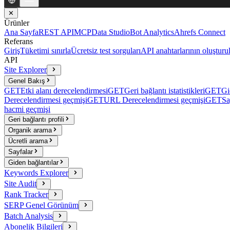
✕
Ürünler
Ana Sayfa
REST API
MCP
Data Studio
Bot Analytics
Ahrefs Connect
Referans
Giriş
Tüketimi sınırla
Ücretsiz test sorguları
API anahtarlarının oluşturu
API
Site Explorer
Genel Bakış
GET
Etki alanı derecelendirmesi
GET
Geri bağlantı istatistikleri
GET
Gi
Derecelendirmesi geçmişi
GET
URL Derecelendirmesi geçmişi
GET
Sa
hacmi geçmişi
Geri bağlantı profili
Organik arama
Ücretli arama
Sayfalar
Giden bağlantılar
Keywords Explorer
Site Audit
Rank Tracker
SERP Genel Görünüm
Batch Analysis
Abonelik Bilgileri