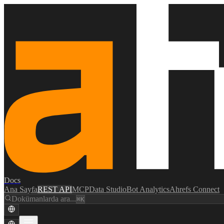
Docs
Ana Sayfa
REST API
MCP
Data Studio
Bot Analytics
Ahrefs Connect
Dokümanlarda ara...
⌘K