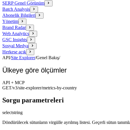
SERP Genel Görünüm
Batch Analysis
Abonelik Bilgileri
Yönetim
Brand Radar
Web Analytics
GSC Insights
Sosyal Medya
Herkese açık
API
/
Site Explorer
/
Genel Bakış
/
Ülkeye göre ölçümler
API + MCP
GET
/v3/site-explorer
/metrics-by-country
Sorgu parametreleri
select
string
Döndürülecek sütunların virgülle ayrılmış listesi. Geçerli sütun tanımla