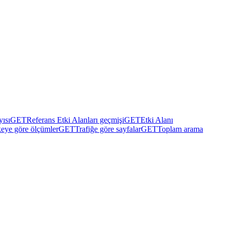
yısı
GET
Referans Etki Alanları geçmişi
GET
Etki Alanı
eye göre ölçümler
GET
Trafiğe göre sayfalar
GET
Toplam arama