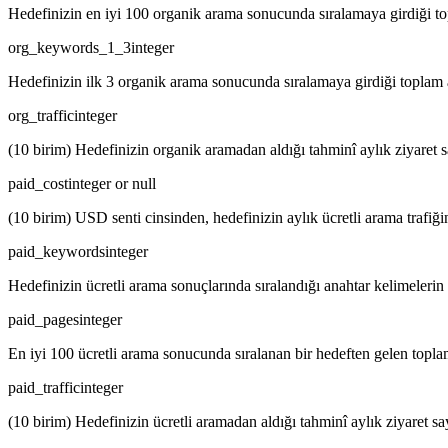
Hedefinizin en iyi 100 organik arama sonucunda sıralamaya girdiği to
org_keywords_1_3
integer
Hedefinizin ilk 3 organik arama sonucunda sıralamaya girdiği toplam 
org_traffic
integer
(10 birim) Hedefinizin organik aramadan aldığı tahminî aylık ziyaret s
paid_cost
integer or null
(10 birim) USD senti cinsinden, hedefinizin aylık ücretli arama trafiği
paid_keywords
integer
Hedefinizin ücretli arama sonuçlarında sıralandığı anahtar kelimelerin 
paid_pages
integer
En iyi 100 ücretli arama sonucunda sıralanan bir hedeften gelen toplam
paid_traffic
integer
(10 birim) Hedefinizin ücretli aramadan aldığı tahminî aylık ziyaret say