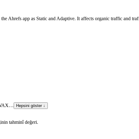
he Ahrefs app as Static and Adaptive. It affects organic traffic and traf
W
AX
…
Hepsini göster ↓
inin tahminî değeri.