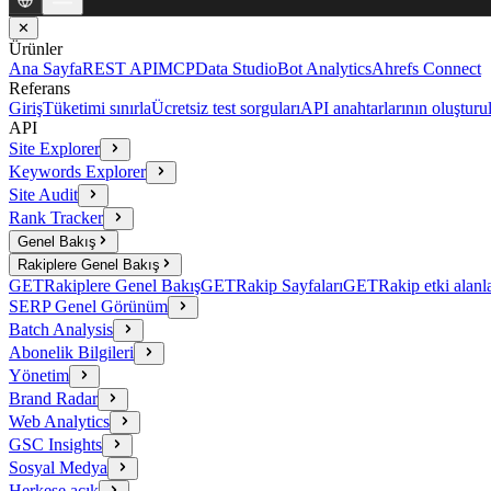
✕
Ürünler
Ana Sayfa
REST API
MCP
Data Studio
Bot Analytics
Ahrefs Connect
Referans
Giriş
Tüketimi sınırla
Ücretsiz test sorguları
API anahtarlarının oluşturu
API
Site Explorer
Keywords Explorer
Site Audit
Rank Tracker
Genel Bakış
Rakiplere Genel Bakış
GET
Rakiplere Genel Bakış
GET
Rakip Sayfaları
GET
Rakip etki alanla
SERP Genel Görünüm
Batch Analysis
Abonelik Bilgileri
Yönetim
Brand Radar
Web Analytics
GSC Insights
Sosyal Medya
Herkese açık