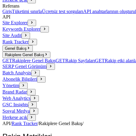
Referans
Giriş
Tüketimi sınırla
Ücretsiz test sorguları
API anahtarlarının oluşturu
API
Site Explorer
Keywords Explorer
Site Audit
Rank Tracker
Genel Bakış
Rakiplere Genel Bakış
GET
Rakiplere Genel Bakış
GET
Rakip Sayfaları
GET
Rakip etki alanla
SERP Genel Görünüm
Batch Analysis
Abonelik Bilgileri
Yönetim
Brand Radar
Web Analytics
GSC Insights
Sosyal Medya
Herkese açık
API
/
Rank Tracker
/
Rakiplere Genel Bakış
/