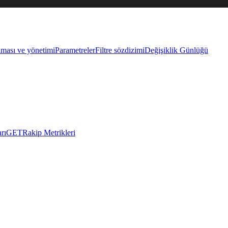
lması ve yönetimi
Parametreler
Filtre sözdizimi
Değişiklik Günlüğü
rı
GET
Rakip Metrikleri