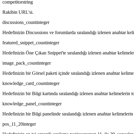
competitor
string
Rakibin URL'si.
discussions_count
integer
Hedefinizin Discussions ve forumlarda sıralandığı izlenen anahtar keli
featured_snippet_count
integer
Hedefinizin Öne Çıkan Snippet'te sıralandığı izlenen anahtar kelimeler
image_pack_count
integer
Hedefinizin bir Görsel paketi içinde sıralandığı izlenen anahtar kelime
knowledge_card_count
integer
Hedefinizin bir Bilgi kartında sıralandığı izlenen anahtar kelimelerin t
knowledge_panel_count
integer
Hedefinizin bir Bilgi panelinde sıralandığı izlenen anahtar kelimelerin
pos_11_20
integer