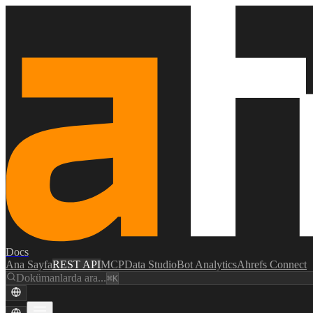
Docs
Ana Sayfa
REST API
MCP
Data Studio
Bot Analytics
Ahrefs Connect
Dokümanlarda ara...
⌘K