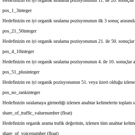
Hedefinizin en iyi organik sıralama pozisyonunun 11. ile 20. sonuçlar 
pos_1_3
integer
Hedefinizin en iyi organik sıralama pozisyonunun ilk 3 sonuç arasında
pos_21_50
integer
Hedefinizin en iyi organik sıralama pozisyonunun 21. ile 50. sonuçlar
pos_4_10
integer
Hedefinizin en iyi organik sıralama pozisyonunun 4. ile 10. sonuçlar a
pos_51_plus
integer
Hedefinizin en iyi organik pozisyonunun 51. veya üzeri olduğu izlenen
pos_no_rank
integer
Hedefinizin sıralamaya girmediği izlenen anahtar kelimelerin toplam s
share_of_traffic_value
number (float)
Hedefinizin organik arama trafik değerinin, izlenen tüm anahtar kelime
share_of_voice
number (float)