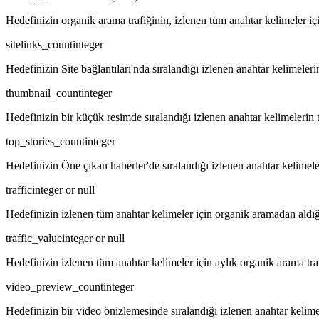
Hedefinizin organik arama trafiğinin, izlenen tüm anahtar kelimeler iç
sitelinks_count
integer
Hedefinizin Site bağlantıları'nda sıralandığı izlenen anahtar kelimeleri
thumbnail_count
integer
Hedefinizin bir küçük resimde sıralandığı izlenen anahtar kelimelerin 
top_stories_count
integer
Hedefinizin Öne çıkan haberler'de sıralandığı izlenen anahtar kelimele
traffic
integer or null
Hedefinizin izlenen tüm anahtar kelimeler için organik aramadan aldığı
traffic_value
integer or null
Hedefinizin izlenen tüm anahtar kelimeler için aylık organik arama tra
video_preview_count
integer
Hedefinizin bir video önizlemesinde sıralandığı izlenen anahtar kelime