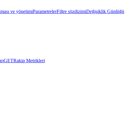
lması ve yönetimi
Parametreler
Filtre sözdizimi
Değişiklik Günlüğü
rı
GET
Rakip Metrikleri