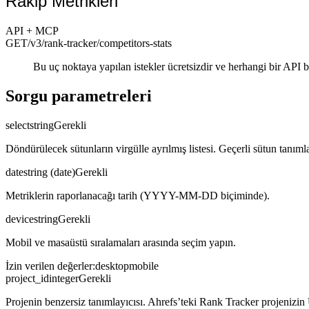
Rakip Metrikleri
API + MCP
GET
/v3/rank-tracker
/competitors-stats
Bu uç noktaya yapılan istekler ücretsizdir ve herhangi bir API 
Sorgu parametreleri
select
string
Gerekli
Döndürülecek sütunların virgülle ayrılmış listesi. Geçerli sütun tanımla
date
string (date)
Gerekli
Metriklerin raporlanacağı tarih (YYYY-MM-DD biçiminde).
device
string
Gerekli
Mobil ve masaüstü sıralamaları arasında seçim yapın.
İzin verilen değerler
:
desktop
mobile
project_id
integer
Gerekli
Projenin benzersiz tanımlayıcısı. Ahrefs’teki Rank Tracker projenizin