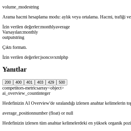
volume_mode
string
Arama hacmi hesaplama modu: aylık veya ortalama. Hacmi, trafiği ve tr
İzin verilen değerler
:
monthly
average
Varsayılan
:
monthly
output
string
Çıktı formatı.
İzin verilen değerler
:
json
csv
xml
php
Yanıtlar
200
400
401
403
429
500
competitors-metrics
array<object>
ai_overview_count
integer
Hedefinizin AI Overview'de sıralandığı izlenen anahtar kelimelerin to
average_position
number (float) or null
Hedefinizin izlenen tüm anahtar kelimelerdeki en yüksek organik pozi