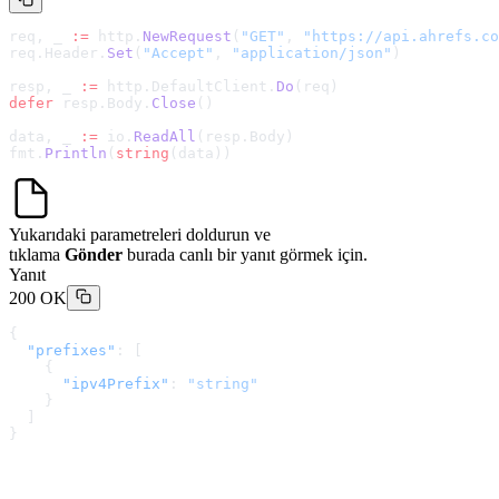
req, _ 
:=
 http.
NewRequest
(
"GET"
, 
"
https://api.ahrefs.co
req.Header.
Set
(
"Accept"
, 
"application/json"
)
resp, _ 
:=
 http.DefaultClient.
Do
(req)
defer
 resp.Body.
Close
()
data, _ 
:=
 io.
ReadAll
(resp.Body)
fmt.
Println
(
string
(data))
Yukarıdaki parametreleri doldurun ve
tıklama
Gönder
burada canlı bir yanıt görmek için.
Yanıt
200 OK
{
  "prefixes"
: [
    {
      "ipv4Prefix"
: 
"string"
    }
  ]
}