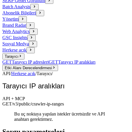
SERP Genel Görünüm
Batch Analysis
Abonelik Bilgileri
Yönetim
Brand Radar
Web Analytics
GSC Insights
Sosyal Medya
Herkese açık
Tarayıcı
GET
Tarayıcı IP adresleri
GET
Tarayıcı IP aralıkları
Etki Alanı Derecelendirmesi
API
/
Herkese açık
/
Tarayıcı
/
Tarayıcı IP aralıkları
API + MCP
GET
/v3/public
/crawler-ip-ranges
Bu uç noktaya yapılan istekler ücretsizdir ve API
anahtarı gerektirmez.
Sorgu parametreleri