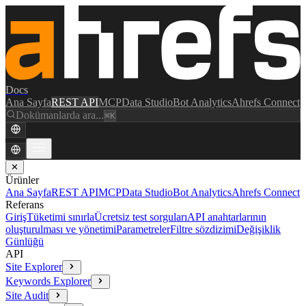
Docs
Ana Sayfa
REST API
MCP
Data Studio
Bot Analytics
Ahrefs Connect
Dokümanlarda ara...
⌘K
✕
Ürünler
Ana Sayfa
REST API
MCP
Data Studio
Bot Analytics
Ahrefs Connect
Referans
Giriş
Tüketimi sınırla
Ücretsiz test sorguları
API anahtarlarının
oluşturulması ve yönetimi
Parametreler
Filtre sözdizimi
Değişiklik
Günlüğü
API
Site Explorer
Keywords Explorer
Site Audit