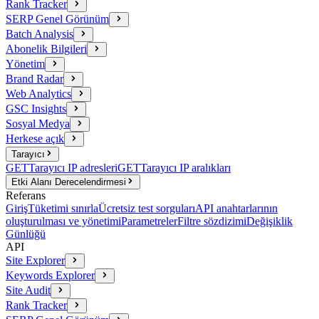
Rank Tracker
SERP Genel Görünüm
Batch Analysis
Abonelik Bilgileri
Yönetim
Brand Radar
Web Analytics
GSC Insights
Sosyal Medya
Herkese açık
Tarayıcı
GET
Tarayıcı IP adresleri
GET
Tarayıcı IP aralıkları
Etki Alanı Derecelendirmesi
Referans
Giriş
Tüketimi sınırla
Ücretsiz test sorguları
API anahtarlarının
oluşturulması ve yönetimi
Parametreler
Filtre sözdizimi
Değişiklik
Günlüğü
API
Site Explorer
Keywords Explorer
Site Audit
Rank Tracker