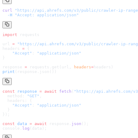
curl
 "
https://api.ahrefs.com/v3/public/crawler-ip-range
  -H
 "Accept: application/json"
import
 requests
url 
=
 "
https://api.ahrefs.com/v3/public/crawler-ip-rang
headers 
=
 {
    "Accept"
: 
"application/json"
}
response 
=
 requests.get(url, 
headers
=
headers
)
print
(response.json())
const
 response
 =
 await
 fetch
(
"
https://api.ahrefs.com/v3
  method: 
"GET"
,
  headers: {
    "Accept"
: 
"application/json"
  }
});
const
 data
 =
 await
 response.
json
();
console.
log
(data);