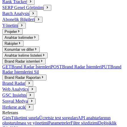
Rank Tracker
SERP Genel Görünüm
Batch Analysis
Abonelik Bilgileri
Yönetim
Projeler
Anahtar kelimeler
Rakipler
Konumlar ve diller
Anahtar kelime listeleri
Brand Radar istemleri
GET
Brand Radar İstemleri
POST
Brand Radar İstemleri
PUT
Brand
Radar İstemlerini Sil
Brand Radar Raporları
Brand Radar
Web Analytics
GSC Insights
Sosyal Medya
Herkese açık
Referans
Giriş
Tüketimi sınırla
Ücretsiz test sorguları
API anahtarlarının
oluşturulması ve yönetimi
Parametreler
Filtre sözdizimi
Değişiklik