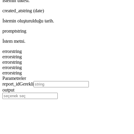
İstemin ülkesi.
created_at
string (date)
İstemin oluşturulduğu tarih.
prompt
string
İstem metni.
error
string
error
string
error
string
error
string
error
string
Parametreler
report_id
Gerekli
output