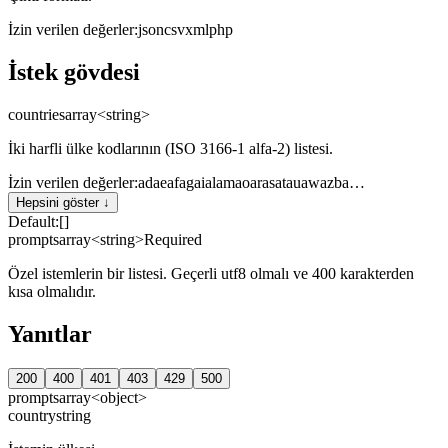
İzin verilen değerler
:
json
csv
xml
php
İstek gövdesi
countries
array<string>
İki harfli ülke kodlarının (ISO 3166-1 alfa-2) listesi.
İzin verilen değerler
:
ad
ae
af
ag
ai
al
am
ao
ar
as
at
au
aw
az
ba
…
Hepsini göster ↓
Default:
[]
prompts
array<string>
Required
Özel istemlerin bir listesi. Geçerli utf8 olmalı ve 400 karakterden
kısa olmalıdır.
Yanıtlar
200
400
401
403
429
500
prompts
array<object>
country
string