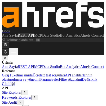
Docs
Ana Sayfa
REST API
MCP
Data Studio
Bot Analytics
Ahrefs Connect
Dokümanlarda ara...
⌘K
✕
Ürünler
Ana Sayfa
REST API
MCP
Data Studio
Bot Analytics
Ahrefs Connect
Referans
Giriş
Tüketimi sınırla
Ücretsiz test sorguları
API anahtarlarının
oluşturulması ve yönetimi
Parametreler
Filtre sözdizimi
Değişiklik
Günlüğü
API
Site Explorer
Keywords Explorer
Site Audit