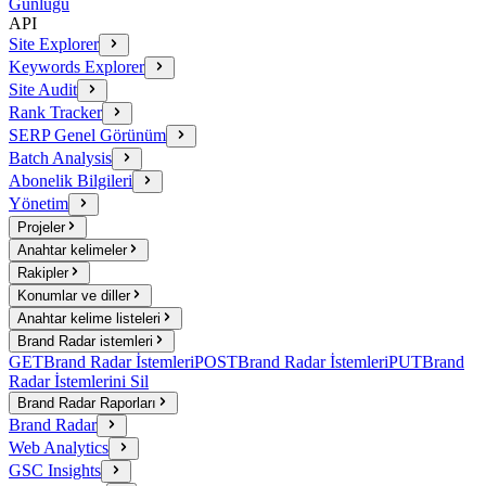
Günlüğü
API
Site Explorer
Keywords Explorer
Site Audit
Rank Tracker
SERP Genel Görünüm
Batch Analysis
Abonelik Bilgileri
Yönetim
Projeler
Anahtar kelimeler
Rakipler
Konumlar ve diller
Anahtar kelime listeleri
Brand Radar istemleri
GET
Brand Radar İstemleri
POST
Brand Radar İstemleri
PUT
Brand
Radar İstemlerini Sil
Brand Radar Raporları
Brand Radar
Web Analytics
GSC Insights