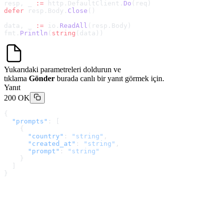
resp, _ 
:=
 http.DefaultClient.
Do
(req)
defer
 resp.Body.
Close
()
data, _ 
:=
 io.
ReadAll
(resp.Body)
fmt.
Println
(
string
(data))
Yukarıdaki parametreleri doldurun ve
tıklama
Gönder
burada canlı bir yanıt görmek için.
Yanıt
200 OK
{
  "prompts"
: [
    {
      "country"
: 
"string"
,
      "created_at"
: 
"string"
,
      "prompt"
: 
"string"
    }
  ]
}