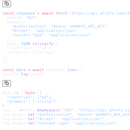
const
 response
 =
 await
 fetch
(
"
https://api.ahrefs.com/v3
  method: 
"PUT"
,
  headers: {
    "Authorization"
: 
"Bearer $AHREFS_API_KEY"
,
    "Accept"
: 
"application/json"
,
    "Content-Type"
: 
"application/json"
  },
  body: 
JSON
.
stringify
(
{

  "countries": ["ad"],

  "prompts": ["string"]

}
)
});
const
 data
 =
 await
 response.
json
();
console.
log
(data);
body 
:=
 []
byte
(
`
{

  "countries": ["ad"],

  "prompts": ["string"]

}
`
)
req, _ 
:=
 http.
NewRequest
(
"PUT"
, 
"
https://api.ahrefs.co
req.Header.
Set
(
"Authorization"
, 
"Bearer $AHREFS_API_KEY
req.Header.
Set
(
"Accept"
, 
"application/json"
)
req.Header.
Set
(
"Content-Type"
, 
"application/json"
)