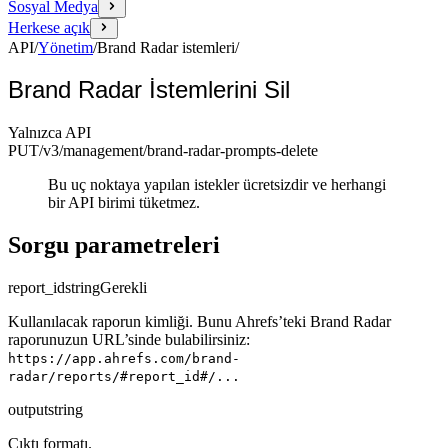
Sosyal Medya
Herkese açık
API
/
Yönetim
/
Brand Radar istemleri
/
Brand Radar İstemlerini Sil
Yalnızca API
PUT
/v3/management
/brand-radar-prompts-delete
Bu uç noktaya yapılan istekler ücretsizdir ve herhangi
bir API birimi tüketmez.
Sorgu parametreleri
report_id
string
Gerekli
Kullanılacak raporun kimliği. Bunu Ahrefs’teki Brand Radar
raporunuzun URL’sinde bulabilirsiniz:
https://app.ahrefs.com/brand-
radar/reports/#report_id#/...
output
string
Çıktı formatı.