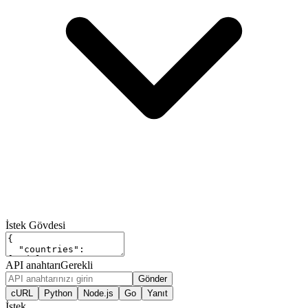
İstek Gövdesi
API anahtarı
Gerekli
Gönder
cURL
Python
Node.js
Go
Yanıt
İstek