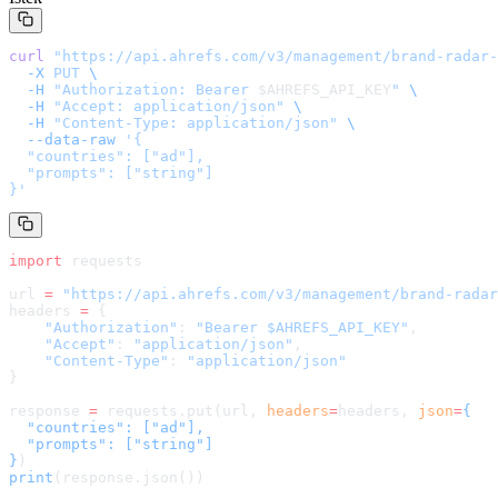
curl
 "
https://api.ahrefs.com/v3/management/brand-radar-
  -X
 PUT
 \
  -H
 "Authorization: Bearer 
$AHREFS_API_KEY
"
 \
  -H
 "Accept: application/json"
 \
  -H
 "Content-Type: application/json"
 \
  --data-raw
 '
{

  "countries": ["ad"],

  "prompts": ["string"]

}
'
import
 requests
url 
=
 "
https://api.ahrefs.com/v3/management/brand-radar
headers 
=
 {
    "Authorization"
: 
"Bearer $AHREFS_API_KEY"
,
    "Accept"
: 
"application/json"
,
    "Content-Type"
: 
"application/json"
}
response 
=
 requests.put(url, 
headers
=
headers
, 
json
=
{

  "countries": ["ad"],

  "prompts": ["string"]

}
)
print
(response.json())