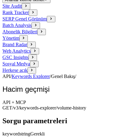
Site Audit
Rank Tracker
SERP Genel Görünüm
Batch Analysis
Abonelik Bilgileri
Yönetim
Brand Radar
Web Analytics
GSC Insights
Sosyal Medya
Herkese açık
API
/
Keywords Explorer
/
Genel Bakış
/
Hacim geçmişi
API + MCP
GET
/v3/keywords-explorer
/volume-history
Sorgu parametreleri
keyword
string
Gerekli