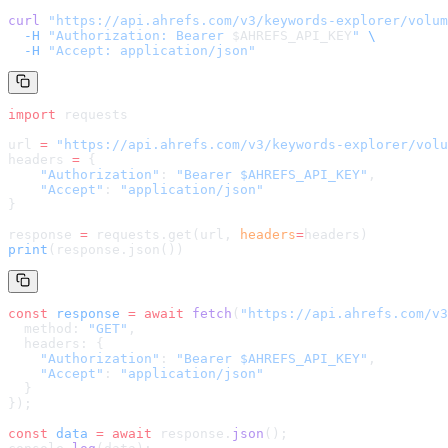
curl
 "
https://api.ahrefs.com/v3/keywords-explorer/volum
  -H
 "Authorization: Bearer 
$AHREFS_API_KEY
"
 \
  -H
 "Accept: application/json"
import
 requests
url 
=
 "
https://api.ahrefs.com/v3/keywords-explorer/volu
headers 
=
 {
    "Authorization"
: 
"Bearer $AHREFS_API_KEY"
,
    "Accept"
: 
"application/json"
}
response 
=
 requests.get(url, 
headers
=
headers
)
print
(response.json())
const
 response
 =
 await
 fetch
(
"
https://api.ahrefs.com/v3
  method: 
"GET"
,
  headers: {
    "Authorization"
: 
"Bearer $AHREFS_API_KEY"
,
    "Accept"
: 
"application/json"
  }
});
const
 data
 =
 await
 response.
json
();