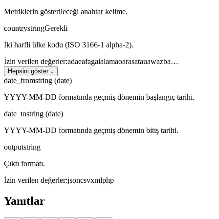
Metriklerin gösterileceği anahtar kelime.
country
string
Gerekli
İki harfli ülke kodu (ISO 3166-1 alpha-2).
İzin verilen değerler
:
ad
ae
af
ag
ai
al
am
ao
ar
as
at
au
aw
az
ba
…
Hepsini göster ↓
date_from
string (date)
YYYY-MM-DD formatında geçmiş dönemin başlangıç tarihi.
date_to
string (date)
YYYY-MM-DD formatında geçmiş dönemin bitiş tarihi.
output
string
Çıktı formatı.
İzin verilen değerler
:
json
csv
xml
php
Yanıtlar