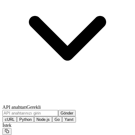
API anahtarı
Gerekli
Gönder
cURL
Python
Node.js
Go
Yanıt
İstek