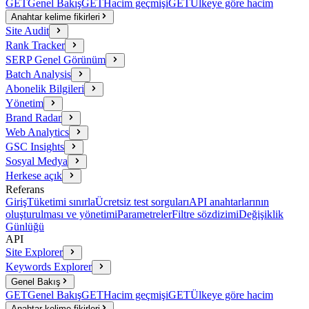
GET
Genel Bakış
GET
Hacim geçmişi
GET
Ülkeye göre hacim
Anahtar kelime fikirleri
Site Audit
Rank Tracker
SERP Genel Görünüm
Batch Analysis
Abonelik Bilgileri
Yönetim
Brand Radar
Web Analytics
GSC Insights
Sosyal Medya
Herkese açık
Referans
Giriş
Tüketimi sınırla
Ücretsiz test sorguları
API anahtarlarının
oluşturulması ve yönetimi
Parametreler
Filtre sözdizimi
Değişiklik
Günlüğü
API
Site Explorer
Keywords Explorer
Genel Bakış
GET
Genel Bakış
GET
Hacim geçmişi
GET
Ülkeye göre hacim
Anahtar kelime fikirleri