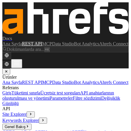
Docs
Ana Sayfa
REST API
MCP
Data Studio
Bot Analytics
Ahrefs Connect
Dokümanlarda ara...
⌘K
✕
Ürünler
Ana Sayfa
REST API
MCP
Data Studio
Bot Analytics
Ahrefs Connect
Referans
Giriş
Tüketimi sınırla
Ücretsiz test sorguları
API anahtarlarının
oluşturulması ve yönetimi
Parametreler
Filtre sözdizimi
Değişiklik
Günlüğü
API
Site Explorer
Keywords Explorer
Genel Bakış