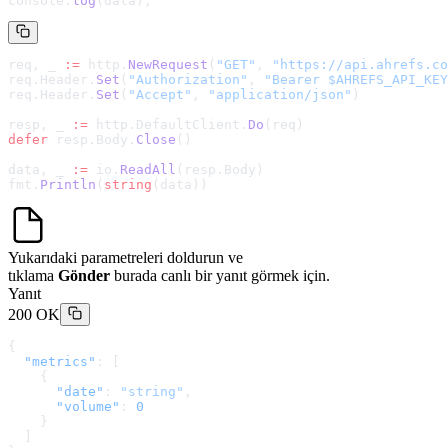
console.
log
(data);
req, _ 
:=
 http.
NewRequest
(
"GET"
, 
"
https://api.ahrefs.co
req.Header.
Set
(
"Authorization"
, 
"Bearer $AHREFS_API_KEY
req.Header.
Set
(
"Accept"
, 
"application/json"
)
resp, _ 
:=
 http.DefaultClient.
Do
(req)
defer
 resp.Body.
Close
()
data, _ 
:=
 io.
ReadAll
(resp.Body)
fmt.
Println
(
string
(data))
Yukarıdaki parametreleri doldurun ve
tıklama
Gönder
burada canlı bir yanıt görmek için.
Yanıt
200 OK
{
  "metrics"
: [
    {
      "date"
: 
"string"
,
      "volume"
: 
0
    }
  ]