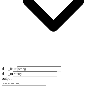
date_from
date_to
output