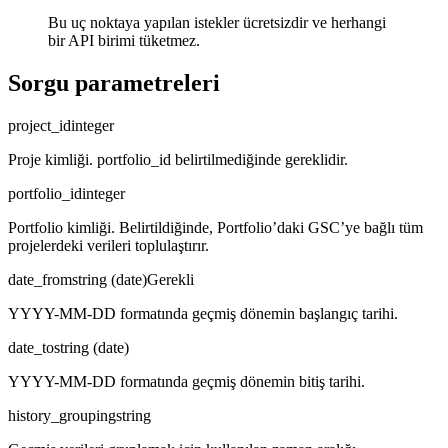
Bu uç noktaya yapılan istekler ücretsizdir ve herhangi
bir API birimi tüketmez.
Sorgu parametreleri
project_id
integer
Proje kimliği. portfolio_id belirtilmediğinde gereklidir.
portfolio_id
integer
Portfolio kimliği. Belirtildiğinde, Portfolio’daki GSC’ye bağlı tüm
projelerdeki verileri toplulaştırır.
date_from
string (date)
Gerekli
YYYY-MM-DD formatında geçmiş dönemin başlangıç tarihi.
date_to
string (date)
YYYY-MM-DD formatında geçmiş dönemin bitiş tarihi.
history_grouping
string