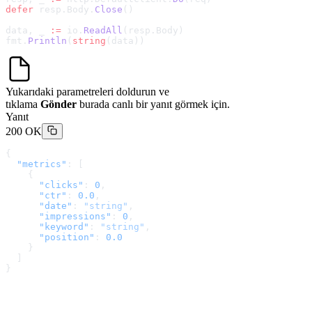
defer
 resp.Body.
Close
()
data, _ 
:=
 io.
ReadAll
(resp.Body)
fmt.
Println
(
string
(data))
Yukarıdaki parametreleri doldurun ve
tıklama
Gönder
burada canlı bir yanıt görmek için.
Yanıt
200 OK
{
  "metrics"
: [
    {
      "clicks"
: 
0
,
      "ctr"
: 
0.0
,
      "date"
: 
"string"
,
      "impressions"
: 
0
,
      "keyword"
: 
"string"
,
      "position"
: 
0.0
    }
  ]
}