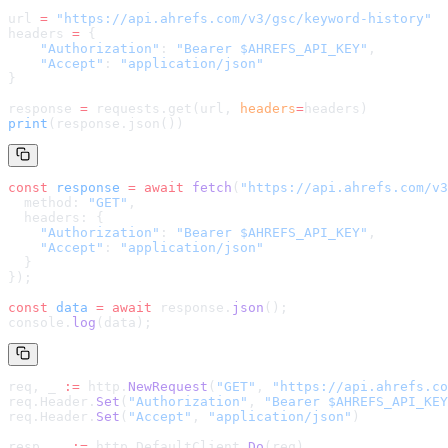
url 
=
 "
https://api.ahrefs.com/v3/gsc/keyword-history
"
headers 
=
 {
    "Authorization"
: 
"Bearer $AHREFS_API_KEY"
,
    "Accept"
: 
"application/json"
}
response 
=
 requests.get(url, 
headers
=
headers
)
print
(response.json())
const
 response
 =
 await
 fetch
(
"
https://api.ahrefs.com/v3
  method: 
"GET"
,
  headers: {
    "Authorization"
: 
"Bearer $AHREFS_API_KEY"
,
    "Accept"
: 
"application/json"
  }
});
const
 data
 =
 await
 response.
json
();
console.
log
(data);
req, _ 
:=
 http.
NewRequest
(
"GET"
, 
"
https://api.ahrefs.co
req.Header.
Set
(
"Authorization"
, 
"Bearer $AHREFS_API_KEY
req.Header.
Set
(
"Accept"
, 
"application/json"
)
resp, _ 
:=
 http.DefaultClient.
Do
(req)