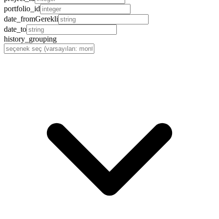
portfolio_id
date_from
Gerekli
date_to
history_grouping