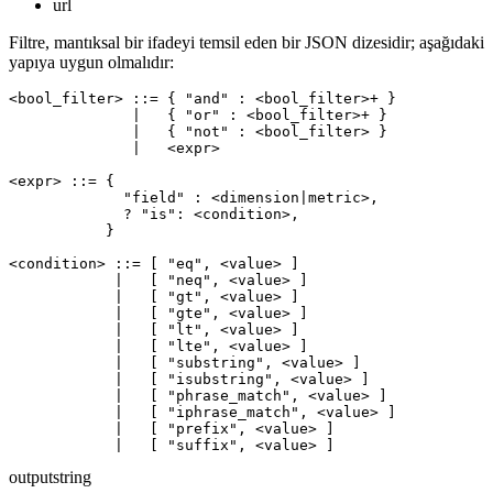
url
Filtre, mantıksal bir ifadeyi temsil eden bir JSON dizesidir; aşağıdaki
yapıya uygun olmalıdır:
<bool_filter> ::= { "and" : <bool_filter>+ }

              |   { "or" : <bool_filter>+ }

              |   { "not" : <bool_filter> }

              |   <expr>

<expr> ::= {

             "field" : <dimension|metric>,

             ? "is": <condition>,

           }

<condition> ::= [ "eq", <value> ]

            |   [ "neq", <value> ]

            |   [ "gt", <value> ]

            |   [ "gte", <value> ]

            |   [ "lt", <value> ]

            |   [ "lte", <value> ]

            |   [ "substring", <value> ]

            |   [ "isubstring", <value> ]

            |   [ "phrase_match", <value> ]

            |   [ "iphrase_match", <value> ]

            |   [ "prefix", <value> ]

output
string