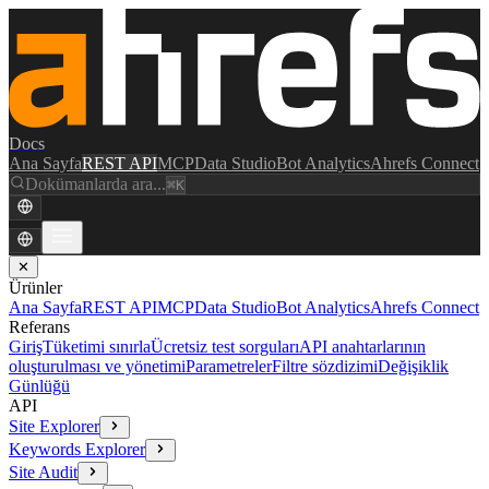
Docs
Ana Sayfa
REST API
MCP
Data Studio
Bot Analytics
Ahrefs Connect
Dokümanlarda ara...
⌘K
✕
Ürünler
Ana Sayfa
REST API
MCP
Data Studio
Bot Analytics
Ahrefs Connect
Referans
Giriş
Tüketimi sınırla
Ücretsiz test sorguları
API anahtarlarının
oluşturulması ve yönetimi
Parametreler
Filtre sözdizimi
Değişiklik
Günlüğü
API
Site Explorer
Keywords Explorer
Site Audit