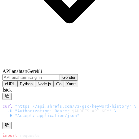
API anahtarı
Gerekli
Gönder
cURL
Python
Node.js
Go
Yanıt
İstek
curl
 "
https://api.ahrefs.com/v3/gsc/keyword-history
"
 \
  -H
 "Authorization: Bearer 
$AHREFS_API_KEY
"
 \
  -H
 "Accept: application/json"
import
 requests