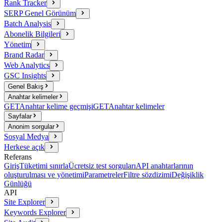
Rank Tracker
SERP Genel Görünüm
Batch Analysis
Abonelik Bilgileri
Yönetim
Brand Radar
Web Analytics
GSC Insights
Genel Bakış
Anahtar kelimeler
GET
Anahtar kelime geçmişi
GET
Anahtar kelimeler
Sayfalar
Anonim sorgular
Sosyal Medya
Herkese açık
Referans
Giriş
Tüketimi sınırla
Ücretsiz test sorguları
API anahtarlarının
oluşturulması ve yönetimi
Parametreler
Filtre sözdizimi
Değişiklik
Günlüğü
API
Site Explorer
Keywords Explorer