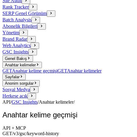
Site Audit
Rank Tracker
SERP Genel Görünüm
Batch Analysis
Abonelik Bilgileri
Yönetim
Brand Radar
Web Analytics
GSC Insights
Genel Bakış
Anahtar kelimeler
GET
Anahtar kelime geçmişi
GET
Anahtar kelimeler
Sayfalar
Anonim sorgular
Sosyal Medya
Herkese açık
API
/
GSC Insights
/
Anahtar kelimeler
/
Anahtar kelime geçmişi
API + MCP
GET
/v3/gsc
/keyword-history