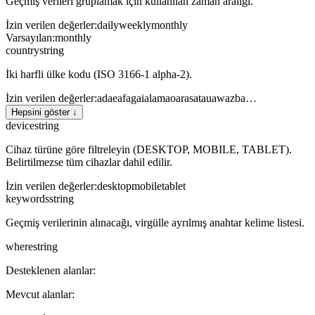
Geçmiş verileri gruplamak için kullanılan zaman aralığı.
İzin verilen değerler
:
daily
weekly
monthly
Varsayılan
:
monthly
country
string
İki harfli ülke kodu (ISO 3166-1 alpha-2).
İzin verilen değerler
:
ad
ae
af
ag
ai
al
am
ao
ar
as
at
au
aw
az
ba
…
Hepsini göster ↓
device
string
Cihaz türüne göre filtreleyin (DESKTOP, MOBILE, TABLET).
Belirtilmezse tüm cihazlar dahil edilir.
İzin verilen değerler
:
desktop
mobile
tablet
keywords
string
Geçmiş verilerinin alınacağı, virgülle ayrılmış anahtar kelime listesi.
where
string
Desteklenen alanlar:
Mevcut alanlar: