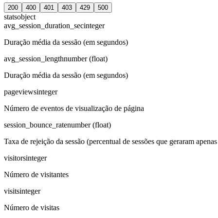
200
400
401
403
429
500
stats
object
avg_session_duration_sec
integer
Duração média da sessão (em segundos)
avg_session_length
number (float)
Duração média da sessão (em segundos)
pageviews
integer
Número de eventos de visualização de página
session_bounce_rate
number (float)
Taxa de rejeição da sessão (percentual de sessões que geraram apenas
visitors
integer
Número de visitantes
visits
integer
Número de visitas