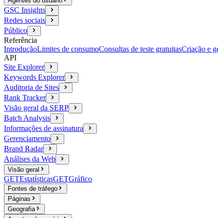
Agentes do usuário
GSC Insights
Redes sociais
Público
Referência
Introdução
Limites de consumo
Consultas de teste gratuitas
Criação e g
API
Site Explorer
Keywords Explorer
Auditoria de Sites
Rank Tracker
Visão geral da SERP
Batch Analysis
Informações de assinatura
Gerenciamento
Brand Radar
Análises da Web
Visão geral
GET
Estatísticas
GET
Gráfico
Fontes de tráfego
Páginas
Geografia