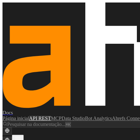
Docs
Página inicial
API REST
MCP
Data Studio
Bot Analytics
Ahrefs Conne
Pesquisar na documentação...
⌘K