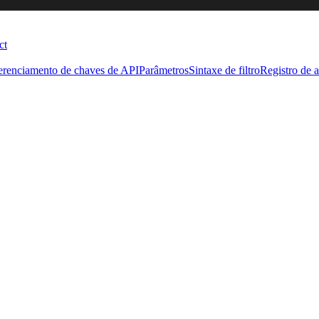
ct
erenciamento de chaves de API
Parâmetros
Sintaxe de filtro
Registro de a