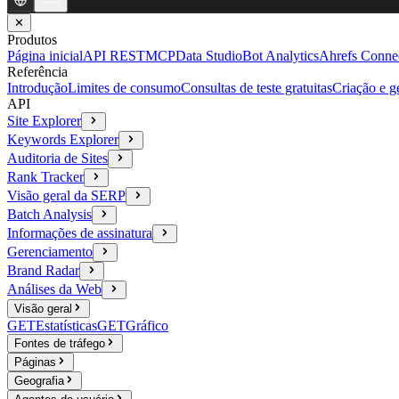
✕
Produtos
Página inicial
API REST
MCP
Data Studio
Bot Analytics
Ahrefs Conne
Referência
Introdução
Limites de consumo
Consultas de teste gratuitas
Criação e g
API
Site Explorer
Keywords Explorer
Auditoria de Sites
Rank Tracker
Visão geral da SERP
Batch Analysis
Informações de assinatura
Gerenciamento
Brand Radar
Análises da Web
Visão geral
GET
Estatísticas
GET
Gráfico
Fontes de tráfego
Páginas
Geografia