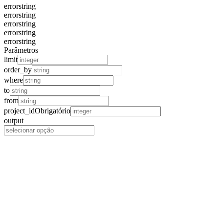
error
string
error
string
error
string
error
string
error
string
Parâmetros
limit
order_by
where
to
from
project_id
Obrigatório
output