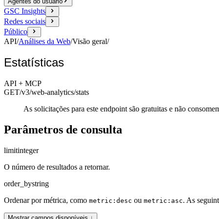
Agentes do usuário
GSC Insights
Redes sociais
Público
API
/
Análises da Web
/
Visão geral
/
Estatísticas
API + MCP
GET
/v3/web-analytics
/stats
As solicitações para este endpoint são gratuitas e não consome
Parâmetros de consulta
limit
integer
O número de resultados a retornar.
order_by
string
Ordenar por métrica, como
ou
. As seguin
metric:desc
metric:asc
Mostrar campos disponíveis ↓