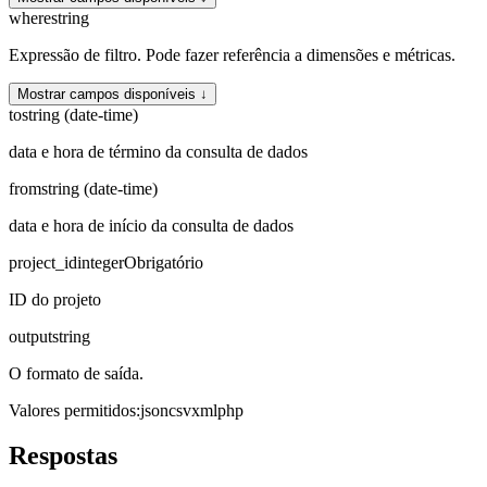
where
string
Expressão de filtro. Pode fazer referência a dimensões e métricas.
Mostrar campos disponíveis ↓
to
string (date-time)
data e hora de término da consulta de dados
from
string (date-time)
data e hora de início da consulta de dados
project_id
integer
Obrigatório
ID do projeto
output
string
O formato de saída.
Valores permitidos
:
json
csv
xml
php
Respostas