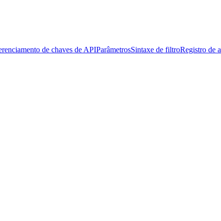
erenciamento de chaves de API
Parâmetros
Sintaxe de filtro
Registro de a