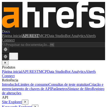
Docs
Página inicial
API REST
MCP
Data Studio
Bot Analytics
Ahrefs
Connect
Pesquisar na documentação...
⌘K
✕
Produtos
Página inicial
API REST
MCP
Data Studio
Bot Analytics
Ahrefs
Connect
Referência
Introdução
Limites de consumo
Consultas de teste gratuitas
Criação e
gerenciamento de chaves de API
Parâmetros
Sintaxe de filtro
Registro
de alterações
API
Site Explorer
Keywords Explorer