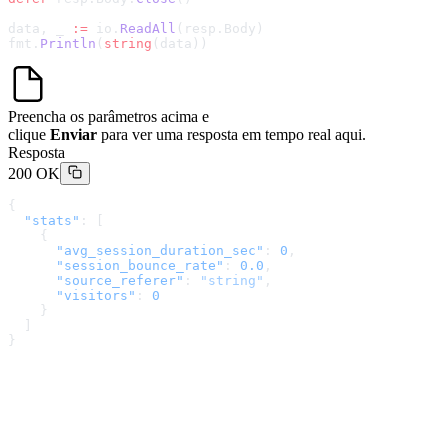
data, _ 
:=
 io.
ReadAll
(resp.Body)
fmt.
Println
(
string
(data))
Preencha os parâmetros acima e
clique
Enviar
para ver uma resposta em tempo real aqui.
Resposta
200 OK
{
  "stats"
: [
    {
      "avg_session_duration_sec"
: 
0
,
      "session_bounce_rate"
: 
0.0
,
      "source_referer"
: 
"string"
,
      "visitors"
: 
0
    }
  ]
}