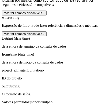
Ordenar por métrica, como
ou
. As
metric:desc
metric:asc
seguintes métricas são compatíveis:
Mostrar campos disponíveis ↓
where
string
Expressão de filtro. Pode fazer referência a dimensões e métricas.
Mostrar campos disponíveis ↓
to
string (date-time)
data e hora de término da consulta de dados
from
string (date-time)
data e hora de início da consulta de dados
project_id
integer
Obrigatório
ID do projeto
output
string
O formato de saída.
Valores permitidos
:
json
csv
xml
php