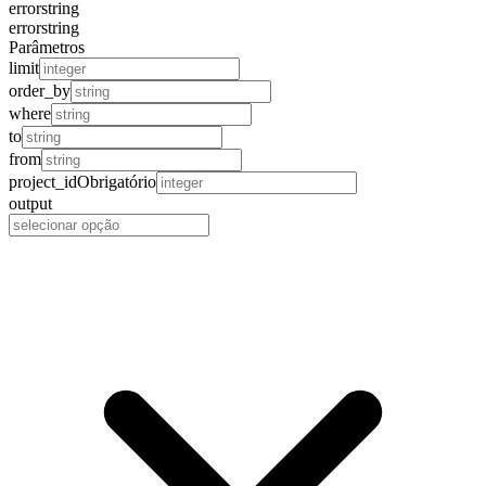
error
string
error
string
Parâmetros
limit
order_by
where
to
from
project_id
Obrigatório
output