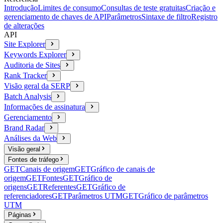
Introdução
Limites de consumo
Consultas de teste gratuitas
Criação e
gerenciamento de chaves de API
Parâmetros
Sintaxe de filtro
Registro
de alterações
API
Site Explorer
Keywords Explorer
Auditoria de Sites
Rank Tracker
Visão geral da SERP
Batch Analysis
Informações de assinatura
Gerenciamento
Brand Radar
Análises da Web
Visão geral
Fontes de tráfego
GET
Canais de origem
GET
Gráfico de canais de
origem
GET
Fontes
GET
Gráfico de
origens
GET
Referentes
GET
Gráfico de
referenciadores
GET
Parâmetros UTM
GET
Gráfico de parâmetros
UTM
Páginas