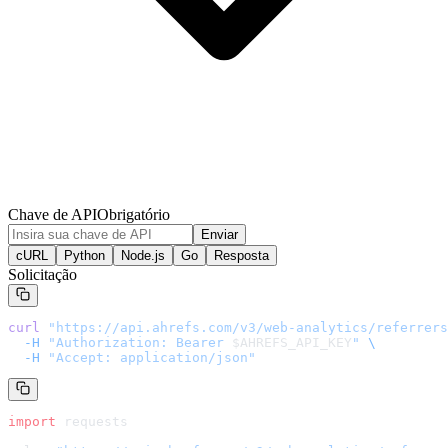
Chave de API
Obrigatório
Enviar
cURL
Python
Node.js
Go
Resposta
Solicitação
curl
 "
https://api.ahrefs.com/v3/web-analytics/referrers
  -H
 "Authorization: Bearer 
$AHREFS_API_KEY
"
 \
  -H
 "Accept: application/json"
import
 requests