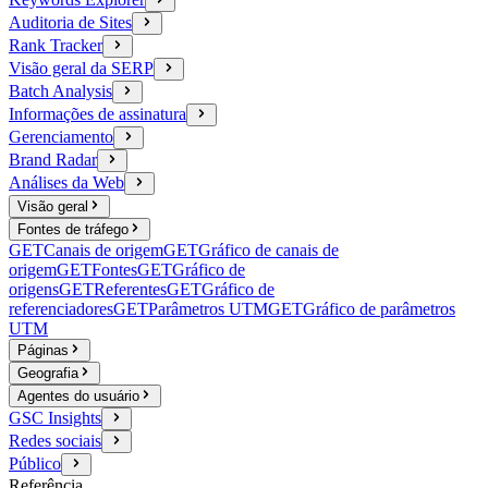
Auditoria de Sites
Rank Tracker
Visão geral da SERP
Batch Analysis
Informações de assinatura
Gerenciamento
Brand Radar
Análises da Web
Visão geral
Fontes de tráfego
GET
Canais de origem
GET
Gráfico de canais de
origem
GET
Fontes
GET
Gráfico de
origens
GET
Referentes
GET
Gráfico de
referenciadores
GET
Parâmetros UTM
GET
Gráfico de parâmetros
UTM
Páginas
Geografia
Agentes do usuário
GSC Insights
Redes sociais
Público
Referência