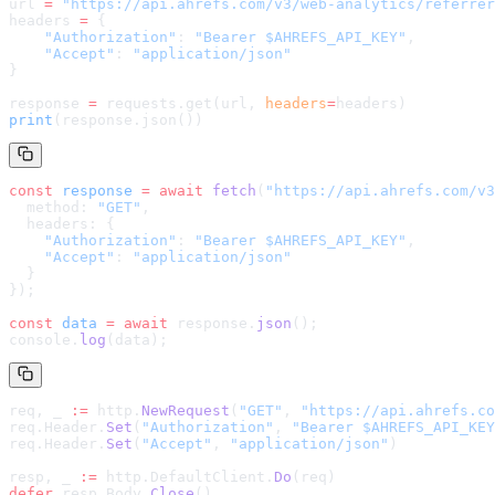
url 
=
 "
https://api.ahrefs.com/v3/web-analytics/referrer
headers 
=
 {
    "Authorization"
: 
"Bearer $AHREFS_API_KEY"
,
    "Accept"
: 
"application/json"
}
response 
=
 requests.get(url, 
headers
=
headers
)
print
(response.json())
const
 response
 =
 await
 fetch
(
"
https://api.ahrefs.com/v3
  method: 
"GET"
,
  headers: {
    "Authorization"
: 
"Bearer $AHREFS_API_KEY"
,
    "Accept"
: 
"application/json"
  }
});
const
 data
 =
 await
 response.
json
();
console.
log
(data);
req, _ 
:=
 http.
NewRequest
(
"GET"
, 
"
https://api.ahrefs.co
req.Header.
Set
(
"Authorization"
, 
"Bearer $AHREFS_API_KEY
req.Header.
Set
(
"Accept"
, 
"application/json"
)
resp, _ 
:=
 http.DefaultClient.
Do
(req)
defer
 resp.Body.
Close
()