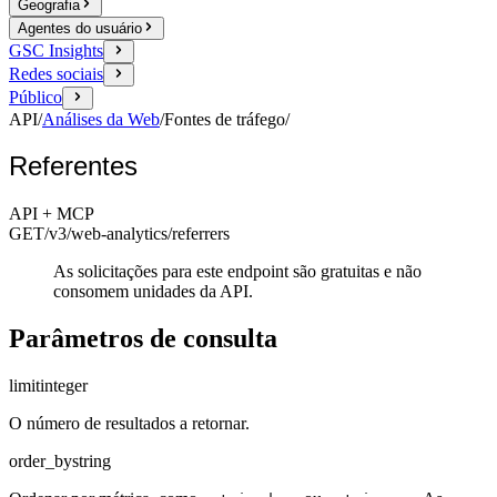
Geografia
Agentes do usuário
GSC Insights
Redes sociais
Público
API
/
Análises da Web
/
Fontes de tráfego
/
Referentes
API + MCP
GET
/v3/web-analytics
/referrers
As solicitações para este endpoint são gratuitas e não
consomem unidades da API.
Parâmetros de consulta
limit
integer
O número de resultados a retornar.
order_by
string