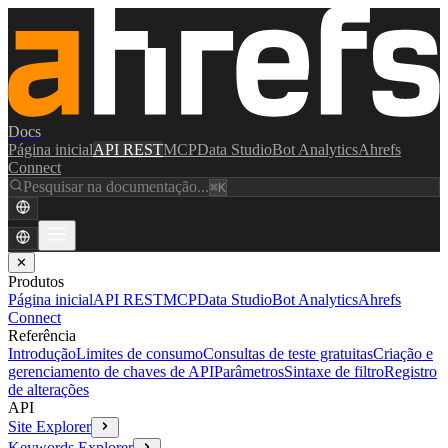
Docs
Página inicial
API REST
MCP
Data Studio
Bot Analytics
Ahrefs
Connect
Pesquisar na documentação...
⌘K
✕
Produtos
Página inicial
API REST
MCP
Data Studio
Bot Analytics
Ahrefs
Connect
Referência
Introdução
Limites de consumo
Consultas de teste gratuitas
Criação e
gerenciamento de chaves de API
Parâmetros
Sintaxe de filtro
Registro
de alterações
API
Site Explorer
Keywords Explorer