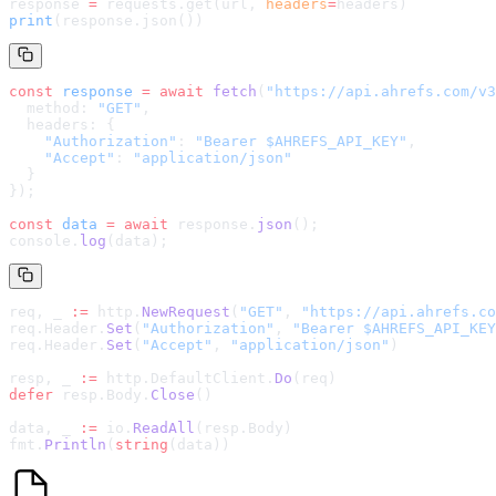
response 
=
 requests.get(url, 
headers
=
headers
)
print
(response.json())
const
 response
 =
 await
 fetch
(
"
https://api.ahrefs.com/v3
  method: 
"GET"
,
  headers: {
    "Authorization"
: 
"Bearer $AHREFS_API_KEY"
,
    "Accept"
: 
"application/json"
  }
});
const
 data
 =
 await
 response.
json
();
console.
log
(data);
req, _ 
:=
 http.
NewRequest
(
"GET"
, 
"
https://api.ahrefs.co
req.Header.
Set
(
"Authorization"
, 
"Bearer $AHREFS_API_KEY
req.Header.
Set
(
"Accept"
, 
"application/json"
)
resp, _ 
:=
 http.DefaultClient.
Do
(req)
defer
 resp.Body.
Close
()
data, _ 
:=
 io.
ReadAll
(resp.Body)
fmt.
Println
(
string
(data))