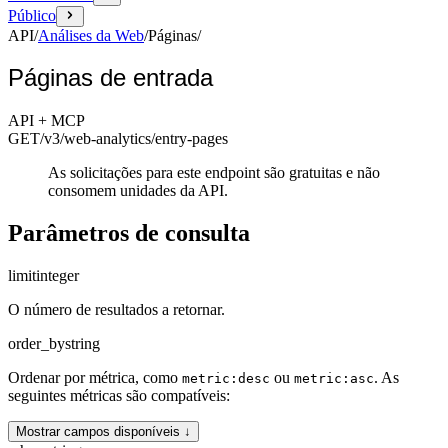
Público
API
/
Análises da Web
/
Páginas
/
Páginas de entrada
API + MCP
GET
/v3/web-analytics
/entry-pages
As solicitações para este endpoint são gratuitas e não
consomem unidades da API.
Parâmetros de consulta
limit
integer
O número de resultados a retornar.
order_by
string
Ordenar por métrica, como
ou
. As
metric:desc
metric:asc
seguintes métricas são compatíveis:
Mostrar campos disponíveis ↓