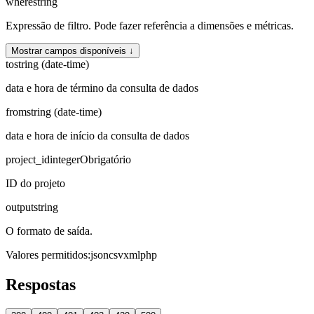
where
string
Expressão de filtro. Pode fazer referência a dimensões e métricas.
Mostrar campos disponíveis ↓
to
string (date-time)
data e hora de término da consulta de dados
from
string (date-time)
data e hora de início da consulta de dados
project_id
integer
Obrigatório
ID do projeto
output
string
O formato de saída.
Valores permitidos
:
json
csv
xml
php
Respostas