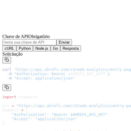
Chave de API
Obrigatório
Enviar
cURL
Python
Node.js
Go
Resposta
Solicitação
curl
 "
https://api.ahrefs.com/v3/web-analytics/entry-pag
  -H
 "Authorization: Bearer 
$AHREFS_API_KEY
"
 \
  -H
 "Accept: application/json"
import
 requests
url 
=
 "
https://api.ahrefs.com/v3/web-analytics/entry-pa
headers 
=
 {
    "Authorization"
: 
"Bearer $AHREFS_API_KEY"
,
    "Accept"
: 
"application/json"
}