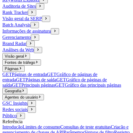
Auditoria de Sites
Rank Tracker
Visão geral da SERP
Batch Analysis
Informações de assinatura
Gerenciamento
Brand Radar
Análises da Web
Visão geral
Fontes de tráfego
Páginas
GET
Páginas de entrada
GET
Gráfico de páginas de
entrada
GET
Páginas de saída
GET
Gráfico de páginas de
saída
GET
Principais páginas
GET
Gráfico das principais páginas
Geografia
Agentes do usuário
GSC Insights
Redes sociais
Público
Referência
Introdução
Limites de consumo
Consultas de teste gratuitas
Criação e
gerenciamento de chaves de API
Parâmetros
Sintaxe de filtro
Registro