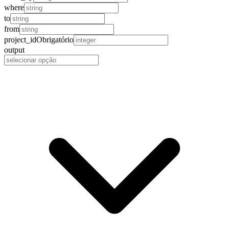
where
to
from
project_id
Obrigatório
output