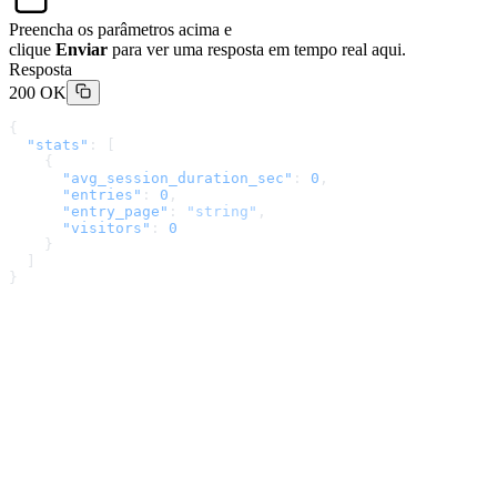
Preencha os parâmetros acima e
clique
Enviar
para ver uma resposta em tempo real aqui.
Resposta
200 OK
{
  "stats"
: [
    {
      "avg_session_duration_sec"
: 
0
,
      "entries"
: 
0
,
      "entry_page"
: 
"string"
,
      "visitors"
: 
0
    }
  ]
}