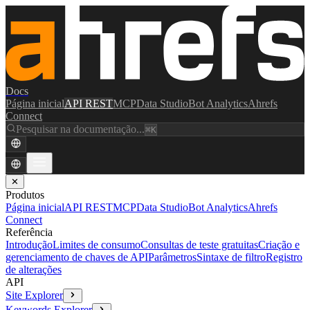
Docs
Página inicial
API REST
MCP
Data Studio
Bot Analytics
Ahrefs
Connect
Pesquisar na documentação...
⌘K
✕
Produtos
Página inicial
API REST
MCP
Data Studio
Bot Analytics
Ahrefs
Connect
Referência
Introdução
Limites de consumo
Consultas de teste gratuitas
Criação e
gerenciamento de chaves de API
Parâmetros
Sintaxe de filtro
Registro
de alterações
API
Site Explorer
Keywords Explorer