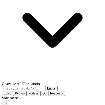
Chave de API
Obrigatório
Enviar
cURL
Python
Node.js
Go
Resposta
Solicitação