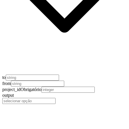
to
from
project_id
Obrigatório
output