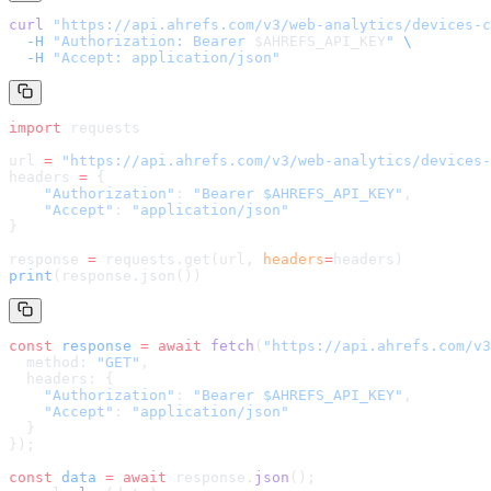
curl
 "
https://api.ahrefs.com/v3/web-analytics/devices-c
  -H
 "Authorization: Bearer 
$AHREFS_API_KEY
"
 \
  -H
 "Accept: application/json"
import
 requests
url 
=
 "
https://api.ahrefs.com/v3/web-analytics/devices-
headers 
=
 {
    "Authorization"
: 
"Bearer $AHREFS_API_KEY"
,
    "Accept"
: 
"application/json"
}
response 
=
 requests.get(url, 
headers
=
headers
)
print
(response.json())
const
 response
 =
 await
 fetch
(
"
https://api.ahrefs.com/v3
  method: 
"GET"
,
  headers: {
    "Authorization"
: 
"Bearer $AHREFS_API_KEY"
,
    "Accept"
: 
"application/json"
  }
});
const
 data
 =
 await
 response.
json
();