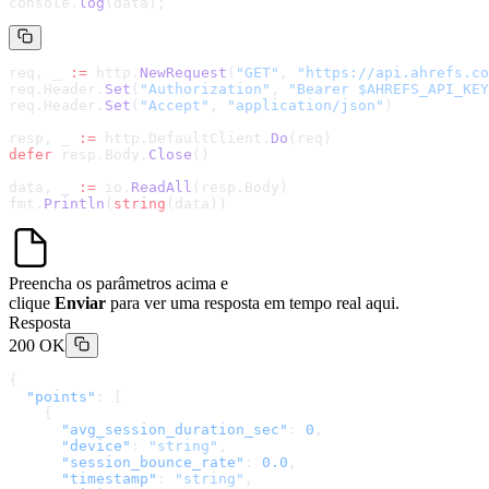
console.
log
(data);
req, _ 
:=
 http.
NewRequest
(
"GET"
, 
"
https://api.ahrefs.co
req.Header.
Set
(
"Authorization"
, 
"Bearer $AHREFS_API_KEY
req.Header.
Set
(
"Accept"
, 
"application/json"
)
resp, _ 
:=
 http.DefaultClient.
Do
(req)
defer
 resp.Body.
Close
()
data, _ 
:=
 io.
ReadAll
(resp.Body)
fmt.
Println
(
string
(data))
Preencha os parâmetros acima e
clique
Enviar
para ver uma resposta em tempo real aqui.
Resposta
200 OK
{
  "points"
: [
    {
      "avg_session_duration_sec"
: 
0
,
      "device"
: 
"string"
,
      "session_bounce_rate"
: 
0.0
,
      "timestamp"
: 
"string"
,