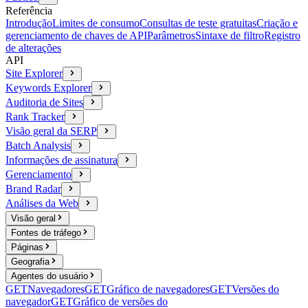
Referência
Introdução
Limites de consumo
Consultas de teste gratuitas
Criação e
gerenciamento de chaves de API
Parâmetros
Sintaxe de filtro
Registro
de alterações
API
Site Explorer
Keywords Explorer
Auditoria de Sites
Rank Tracker
Visão geral da SERP
Batch Analysis
Informações de assinatura
Gerenciamento
Brand Radar
Análises da Web
Visão geral
Fontes de tráfego
Páginas
Geografia
Agentes do usuário
GET
Navegadores
GET
Gráfico de navegadores
GET
Versões do
navegador
GET
Gráfico de versões do