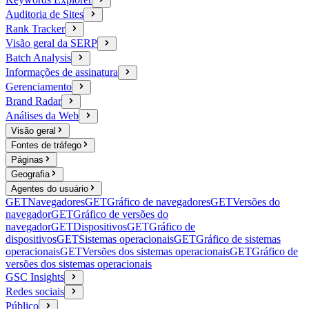
Auditoria de Sites
Rank Tracker
Visão geral da SERP
Batch Analysis
Informações de assinatura
Gerenciamento
Brand Radar
Análises da Web
Visão geral
Fontes de tráfego
Páginas
Geografia
Agentes do usuário
GET
Navegadores
GET
Gráfico de navegadores
GET
Versões do
navegador
GET
Gráfico de versões do
navegador
GET
Dispositivos
GET
Gráfico de
dispositivos
GET
Sistemas operacionais
GET
Gráfico de sistemas
operacionais
GET
Versões dos sistemas operacionais
GET
Gráfico de
versões dos sistemas operacionais
GSC Insights
Redes sociais
Público