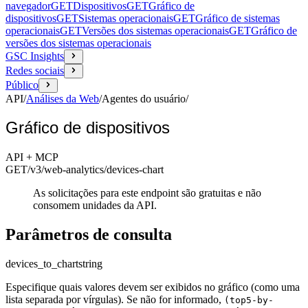
navegador
GET
Dispositivos
GET
Gráfico de
dispositivos
GET
Sistemas operacionais
GET
Gráfico de sistemas
operacionais
GET
Versões dos sistemas operacionais
GET
Gráfico de
versões dos sistemas operacionais
GSC Insights
Redes sociais
Público
API
/
Análises da Web
/
Agentes do usuário
/
Gráfico de dispositivos
API + MCP
GET
/v3/web-analytics
/devices-chart
As solicitações para este endpoint são gratuitas e não
consomem unidades da API.
Parâmetros de consulta
devices_to_chart
string
Especifique quais valores devem ser exibidos no gráfico (como uma
lista separada por vírgulas). Se não for informado,
(top5-by-