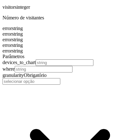
visitors
integer
Número de visitantes
error
string
error
string
error
string
error
string
error
string
Parâmetros
devices_to_chart
where
granularity
Obrigatório