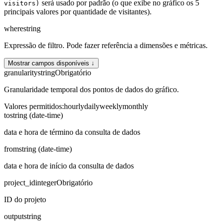
será usado por padrão (o que exibe no gráfico os 5
visitors)
principais valores por quantidade de visitantes).
where
string
Expressão de filtro. Pode fazer referência a dimensões e métricas.
Mostrar campos disponíveis ↓
granularity
string
Obrigatório
Granularidade temporal dos pontos de dados do gráfico.
Valores permitidos
:
hourly
daily
weekly
monthly
to
string (date-time)
data e hora de término da consulta de dados
from
string (date-time)
data e hora de início da consulta de dados
project_id
integer
Obrigatório
ID do projeto
output
string