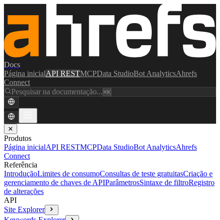
Docs
Página inicial
API REST
MCP
Data Studio
Bot Analytics
Ahrefs
Connect
Pesquisar na documentação...
⌘K
✕
Produtos
Página inicial
API REST
MCP
Data Studio
Bot Analytics
Ahrefs
Connect
Referência
Introdução
Limites de consumo
Consultas de teste gratuitas
Criação e
gerenciamento de chaves de API
Parâmetros
Sintaxe de filtro
Registro
de alterações
API
Site Explorer
Keywords Explorer