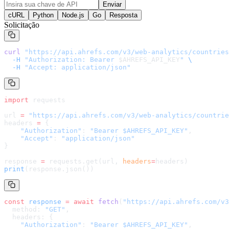
Enviar
cURL
Python
Node.js
Go
Resposta
Solicitação
curl
 "
https://api.ahrefs.com/v3/web-analytics/countries
  -H
 "Authorization: Bearer 
$AHREFS_API_KEY
"
 \
  -H
 "Accept: application/json"
import
 requests
url 
=
 "
https://api.ahrefs.com/v3/web-analytics/countrie
headers 
=
 {
    "Authorization"
: 
"Bearer $AHREFS_API_KEY"
,
    "Accept"
: 
"application/json"
}
response 
=
 requests.get(url, 
headers
=
headers
)
print
(response.json())
const
 response
 =
 await
 fetch
(
"
https://api.ahrefs.com/v3
  method: 
"GET"
,
  headers: {
    "Authorization"
: 
"Bearer $AHREFS_API_KEY"
,