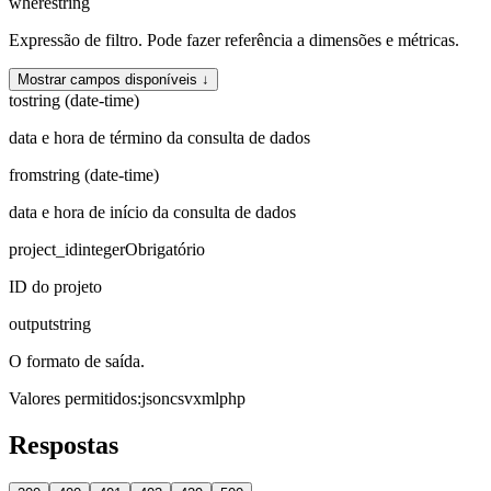
where
string
Expressão de filtro. Pode fazer referência a dimensões e métricas.
Mostrar campos disponíveis ↓
to
string (date-time)
data e hora de término da consulta de dados
from
string (date-time)
data e hora de início da consulta de dados
project_id
integer
Obrigatório
ID do projeto
output
string
O formato de saída.
Valores permitidos
:
json
csv
xml
php
Respostas