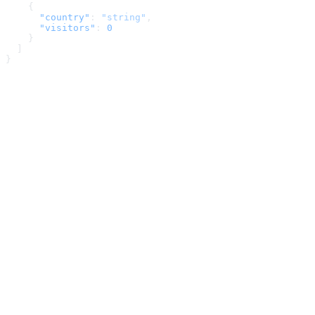
    {
      "country"
: 
"string"
,
      "visitors"
: 
0
    }
  ]
}