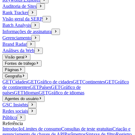
Auditoria de Sites
Rank Tracker
Visão geral da SERP
Batch Analysis
Informações de assinatura
Gerenciamento
Brand Radar
Análises da Web
Visão geral
Fontes de tráfego
Páginas
Geografia
GET
Cidades
GET
Gráfico de cidades
GET
Continentes
GET
Gráfico
de continentes
GET
Países
GET
Gráfico de
países
GET
Idiomas
GET
Gráfico de idiomas
Agentes do usuário
GSC Insights
Redes sociais
Público
Referência
Introdução
Limites de consumo
Consultas de teste gratuitas
Criação e
gerenciamento de chaves de API
Parâmetros
Sintaxe de filtro
Registro