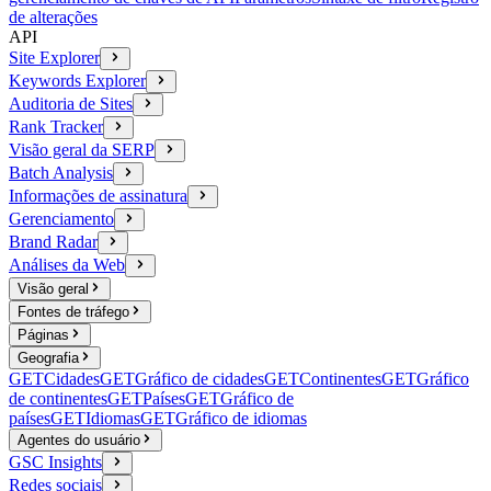
de alterações
API
Site Explorer
Keywords Explorer
Auditoria de Sites
Rank Tracker
Visão geral da SERP
Batch Analysis
Informações de assinatura
Gerenciamento
Brand Radar
Análises da Web
Visão geral
Fontes de tráfego
Páginas
Geografia
GET
Cidades
GET
Gráfico de cidades
GET
Continentes
GET
Gráfico
de continentes
GET
Países
GET
Gráfico de
países
GET
Idiomas
GET
Gráfico de idiomas
Agentes do usuário
GSC Insights
Redes sociais