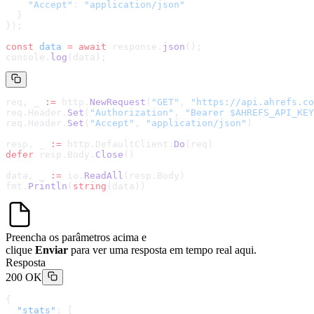
    "Accept"
: 
"application/json"
  }
});
const
 data
 =
 await
 response.
json
();
console.
log
(data);
req, _ 
:=
 http.
NewRequest
(
"GET"
, 
"
https://api.ahrefs.co
req.Header.
Set
(
"Authorization"
, 
"Bearer $AHREFS_API_KEY
req.Header.
Set
(
"Accept"
, 
"application/json"
)
resp, _ 
:=
 http.DefaultClient.
Do
(req)
defer
 resp.Body.
Close
()
data, _ 
:=
 io.
ReadAll
(resp.Body)
fmt.
Println
(
string
(data))
Preencha os parâmetros acima e
clique
Enviar
para ver uma resposta em tempo real aqui.
Resposta
200 OK
{
  "stats"
: [