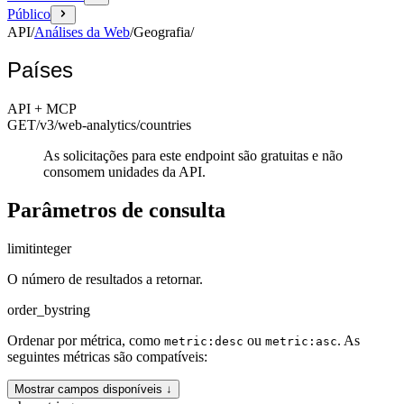
Público
API
/
Análises da Web
/
Geografia
/
Países
API + MCP
GET
/v3/web-analytics
/countries
As solicitações para este endpoint são gratuitas e não
consomem unidades da API.
Parâmetros de consulta
limit
integer
O número de resultados a retornar.
order_by
string
Ordenar por métrica, como
ou
. As
metric:desc
metric:asc
seguintes métricas são compatíveis:
Mostrar campos disponíveis ↓