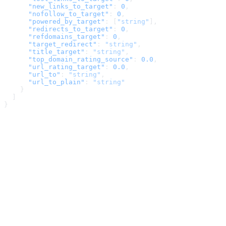
      "new_links_to_target"
: 
0
,
      "nofollow_to_target"
: 
0
,
      "powered_by_target"
: [
"string"
],
      "redirects_to_target"
: 
0
,
      "refdomains_target"
: 
0
,
      "target_redirect"
: 
"string"
,
      "title_target"
: 
"string"
,
      "top_domain_rating_source"
: 
0.0
,
      "url_rating_target"
: 
0.0
,
      "url_to"
: 
"string"
,
      "url_to_plain"
: 
"string"
    }
  ]
}