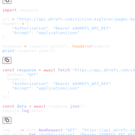
import
 requests
url 
=
 "
https://api.ahrefs.com/v3/site-explorer/pages-by
headers 
=
 {
    "Authorization"
: 
"Bearer $AHREFS_API_KEY"
,
    "Accept"
: 
"application/json"
}
response 
=
 requests.get(url, 
headers
=
headers
)
print
(response.json())
const
 response
 =
 await
 fetch
(
"
https://api.ahrefs.com/v3
  method: 
"GET"
,
  headers: {
    "Authorization"
: 
"Bearer $AHREFS_API_KEY"
,
    "Accept"
: 
"application/json"
  }
});
const
 data
 =
 await
 response.
json
();
console.
log
(data);
req, _ 
:=
 http.
NewRequest
(
"GET"
, 
"
https://api.ahrefs.co
req.Header.
Set
(
"Authorization"
, 
"Bearer $AHREFS_API_KEY