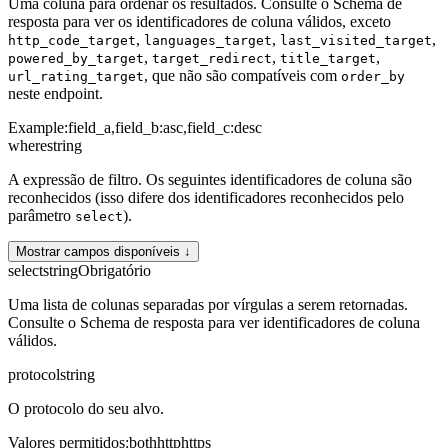
Uma coluna para ordenar os resultados. Consulte o Schema de
resposta para ver os identificadores de coluna válidos, exceto
,
,
,
http_code_target
languages_target
last_visited_target
,
,
,
powered_by_target
target_redirect
title_target
, que não são compatíveis com
url_rating_target
order_by
neste endpoint.
Example:
field_a,field_b:asc,field_c:desc
where
string
A expressão de filtro. Os seguintes identificadores de coluna são
reconhecidos (isso difere dos identificadores reconhecidos pelo
parâmetro
).
select
Mostrar campos disponíveis ↓
select
string
Obrigatório
Uma lista de colunas separadas por vírgulas a serem retornadas.
Consulte o Schema de resposta para ver identificadores de coluna
válidos.
protocol
string
O protocolo do seu alvo.
Valores permitidos
:
both
http
https