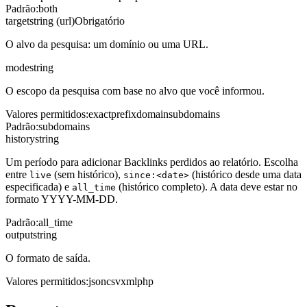
Padrão
:
both
target
string (url)
Obrigatório
O alvo da pesquisa: um domínio ou uma URL.
mode
string
O escopo da pesquisa com base no alvo que você informou.
Valores permitidos
:
exact
prefix
domain
subdomains
Padrão
:
subdomains
history
string
Um período para adicionar Backlinks perdidos ao relatório. Escolha
entre
(sem histórico),
(histórico desde uma data
live
since:<date>
especificada) e
(histórico completo). A data deve estar no
all_time
formato YYYY-MM-DD.
Padrão
:
all_time
output
string
O formato de saída.
Valores permitidos
:
json
csv
xml
php