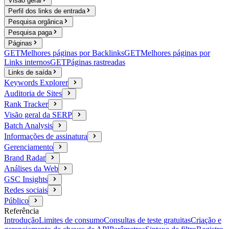
Visão geral
Perfil dos links de entrada
Pesquisa orgânica
Pesquisa paga
Páginas
GET
Melhores páginas por Backlinks
GET
Melhores páginas por
Links internos
GET
Páginas rastreadas
Links de saída
Keywords Explorer
Auditoria de Sites
Rank Tracker
Visão geral da SERP
Batch Analysis
Informações de assinatura
Gerenciamento
Brand Radar
Análises da Web
GSC Insights
Redes sociais
Público
Referência
Introdução
Limites de consumo
Consultas de teste gratuitas
Criação e