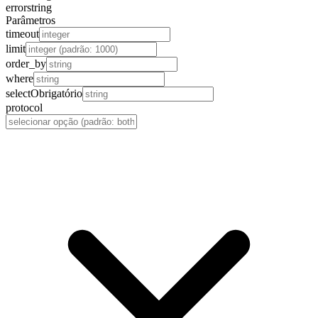
error
string
Parâmetros
timeout
limit
order_by
where
select
Obrigatório
protocol