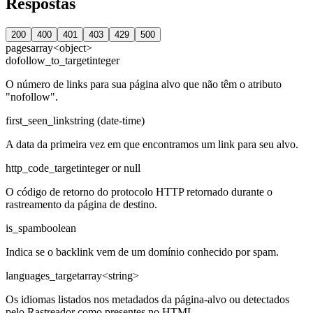
Respostas
200
400
401
403
429
500
pages
array<object>
dofollow_to_target
integer
O número de links para sua página alvo que não têm o atributo
"nofollow".
first_seen_link
string (date-time)
A data da primeira vez em que encontramos um link para seu alvo.
http_code_target
integer or null
O código de retorno do protocolo HTTP retornado durante o
rastreamento da página de destino.
is_spam
boolean
Indica se o backlink vem de um domínio conhecido por spam.
languages_target
array<string>
Os idiomas listados nos metadados da página-alvo ou detectados
pelo Rastreador como presentes no HTML.