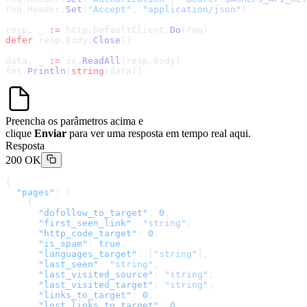
req.Header.
Set
(
"Accept"
, 
"application/json"
)
resp, _ 
:=
 http.DefaultClient.
Do
(req)
defer
 resp.Body.
Close
()
data, _ 
:=
 io.
ReadAll
(resp.Body)
fmt.
Println
(
string
(data))
Preencha os parâmetros acima e
clique
Enviar
para ver uma resposta em tempo real aqui.
Resposta
200 OK
{
  "pages"
: [
    {
      "dofollow_to_target"
: 
0
,
      "first_seen_link"
: 
"string"
,
      "http_code_target"
: 
0
,
      "is_spam"
: 
true
,
      "languages_target"
: [
"string"
],
      "last_seen"
: 
"string"
,
      "last_visited_source"
: 
"string"
,
      "last_visited_target"
: 
"string"
,
      "links_to_target"
: 
0
,
      "lost_links_to_target"
: 
0
,