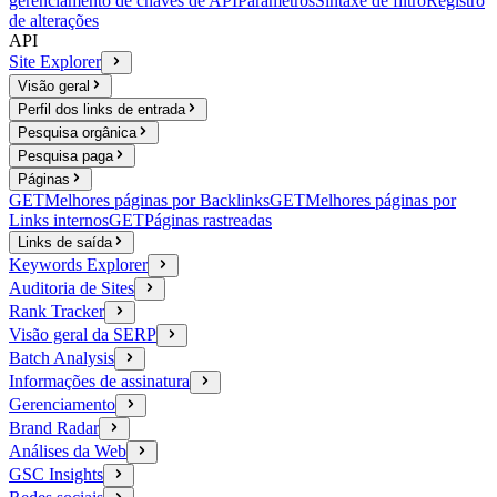
gerenciamento de chaves de API
Parâmetros
Sintaxe de filtro
Registro
de alterações
API
Site Explorer
Visão geral
Perfil dos links de entrada
Pesquisa orgânica
Pesquisa paga
Páginas
GET
Melhores páginas por Backlinks
GET
Melhores páginas por
Links internos
GET
Páginas rastreadas
Links de saída
Keywords Explorer
Auditoria de Sites
Rank Tracker
Visão geral da SERP
Batch Analysis
Informações de assinatura
Gerenciamento
Brand Radar
Análises da Web
GSC Insights