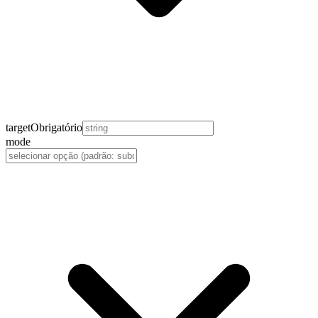
target
Obrigatório
mode