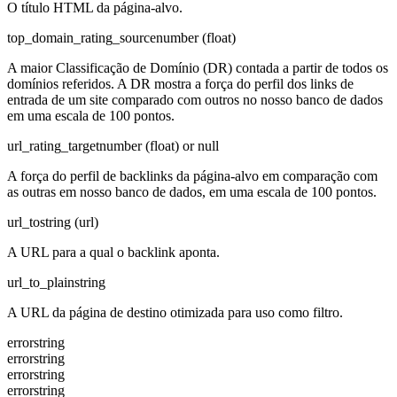
O título HTML da página-alvo.
top_domain_rating_source
number (float)
A maior Classificação de Domínio (DR) contada a partir de todos os
domínios referidos. A DR mostra a força do perfil dos links de
entrada de um site comparado com outros no nosso banco de dados
em uma escala de 100 pontos.
url_rating_target
number (float) or null
A força do perfil de backlinks da página-alvo em comparação com
as outras em nosso banco de dados, em uma escala de 100 pontos.
url_to
string (url)
A URL para a qual o backlink aponta.
url_to_plain
string
A URL da página de destino otimizada para uso como filtro.
error
string
error
string
error
string
error
string