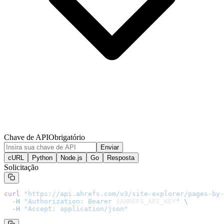
Chave de API
Obrigatório
Enviar
cURL
Python
Node.js
Go
Resposta
Solicitação
curl
 "
https://api.ahrefs.com/v3/site-explorer/pages-by-
  -H
 "Authorization: Bearer 
$AHREFS_API_KEY
"
 \
  -H
 "Accept: application/json"