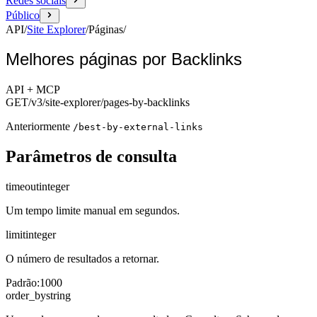
Redes sociais
Público
API
/
Site Explorer
/
Páginas
/
Melhores páginas por Backlinks
API + MCP
GET
/v3/site-explorer
/pages-by-backlinks
Anteriormente
/best-by-external-links
Parâmetros de consulta
timeout
integer
Um tempo limite manual em segundos.
limit
integer
O número de resultados a retornar.
Padrão
:
1000
order_by
string