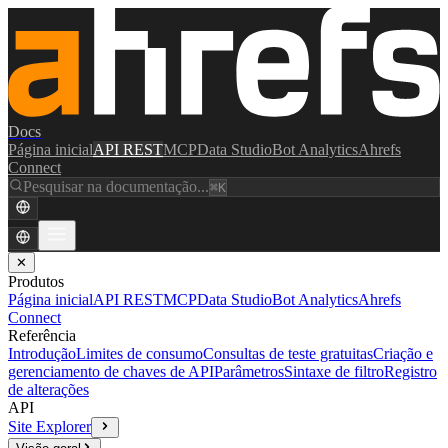
Docs
Página inicial
API REST
MCP
Data Studio
Bot Analytics
Ahrefs
Connect
Pesquisar na documentação...
⌘K
✕
Produtos
Página inicial
API REST
MCP
Data Studio
Bot Analytics
Ahrefs
Connect
Referência
Introdução
Limites de consumo
Consultas de teste gratuitas
Criação e
gerenciamento de chaves de API
Parâmetros
Sintaxe de filtro
Registro
de alterações
API
Site Explorer