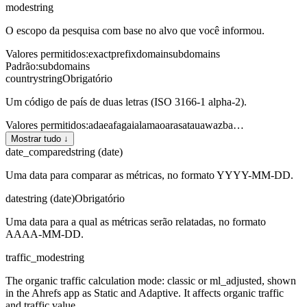
mode
string
O escopo da pesquisa com base no alvo que você informou.
Valores permitidos
:
exact
prefix
domain
subdomains
Padrão
:
subdomains
country
string
Obrigatório
Um código de país de duas letras (ISO 3166-1 alpha-2).
Valores permitidos
:
ad
ae
af
ag
ai
al
am
ao
ar
as
at
au
aw
az
ba
…
Mostrar tudo ↓
date_compared
string (date)
Uma data para comparar as métricas, no formato YYYY-MM-DD.
date
string (date)
Obrigatório
Uma data para a qual as métricas serão relatadas, no formato
AAAA-MM-DD.
traffic_mode
string
The organic traffic calculation mode: classic or ml_adjusted, shown
in the Ahrefs app as Static and Adaptive. It affects organic traffic
and traffic value.