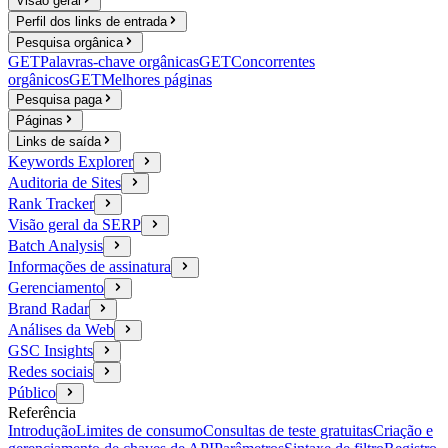
Visão geral
Perfil dos links de entrada
Pesquisa orgânica
GET
Palavras-chave orgânicas
GET
Concorrentes
orgânicos
GET
Melhores páginas
Pesquisa paga
Páginas
Links de saída
Keywords Explorer
Auditoria de Sites
Rank Tracker
Visão geral da SERP
Batch Analysis
Informações de assinatura
Gerenciamento
Brand Radar
Análises da Web
GSC Insights
Redes sociais
Público
Referência
Introdução
Limites de consumo
Consultas de teste gratuitas
Criação e