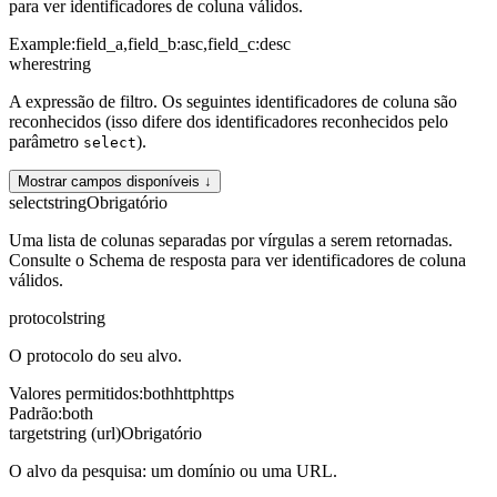
para ver identificadores de coluna válidos.
Example:
field_a,field_b:asc,field_c:desc
where
string
A expressão de filtro. Os seguintes identificadores de coluna são
reconhecidos (isso difere dos identificadores reconhecidos pelo
parâmetro
).
select
Mostrar campos disponíveis ↓
select
string
Obrigatório
Uma lista de colunas separadas por vírgulas a serem retornadas.
Consulte o Schema de resposta para ver identificadores de coluna
válidos.
protocol
string
O protocolo do seu alvo.
Valores permitidos
:
both
http
https
Padrão
:
both
target
string (url)
Obrigatório
O alvo da pesquisa: um domínio ou uma URL.