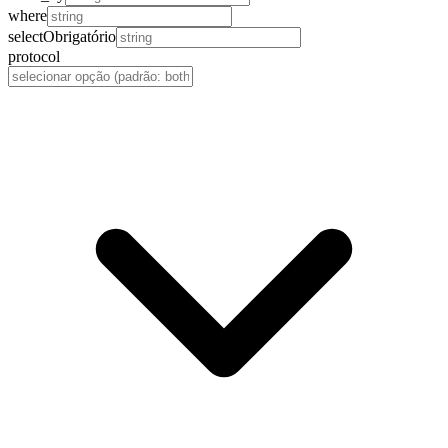
where
select
Obrigatório
protocol