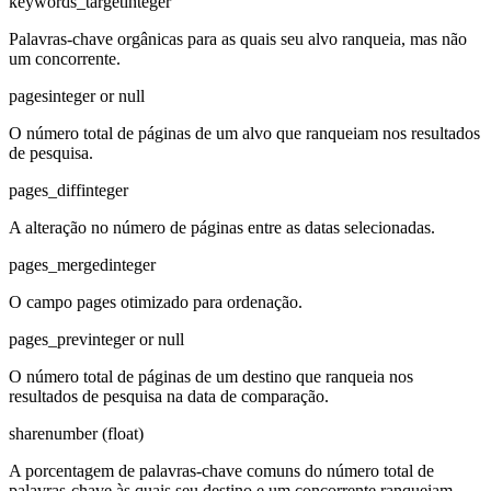
keywords_target
integer
Palavras-chave orgânicas para as quais seu alvo ranqueia, mas não
um concorrente.
pages
integer or null
O número total de páginas de um alvo que ranqueiam nos resultados
de pesquisa.
pages_diff
integer
A alteração no número de páginas entre as datas selecionadas.
pages_merged
integer
O campo pages otimizado para ordenação.
pages_prev
integer or null
O número total de páginas de um destino que ranqueia nos
resultados de pesquisa na data de comparação.
share
number (float)
A porcentagem de palavras-chave comuns do número total de
palavras-chave às quais seu destino e um concorrente ranqueiam.