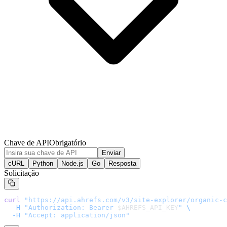
Chave de API
Obrigatório
Enviar
cURL
Python
Node.js
Go
Resposta
Solicitação
curl
 "
https://api.ahrefs.com/v3/site-explorer/organic-c
  -H
 "Authorization: Bearer 
$AHREFS_API_KEY
"
 \
  -H
 "Accept: application/json"