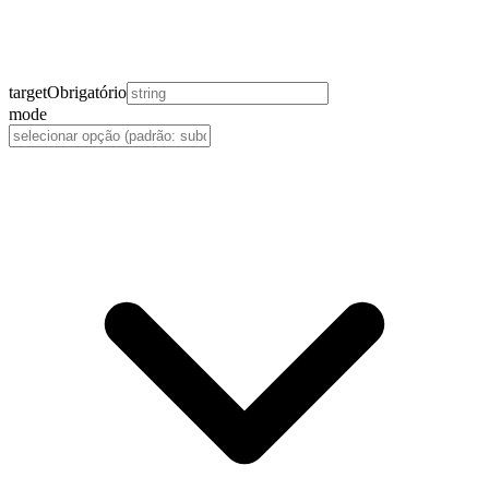
target
Obrigatório
mode