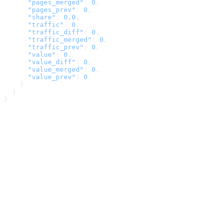
      "pages_merged"
: 
0
,
      "pages_prev"
: 
0
,
      "share"
: 
0.0
,
      "traffic"
: 
0
,
      "traffic_diff"
: 
0
,
      "traffic_merged"
: 
0
,
      "traffic_prev"
: 
0
,
      "value"
: 
0
,
      "value_diff"
: 
0
,
      "value_merged"
: 
0
,
      "value_prev"
: 
0
    }
  ]
}