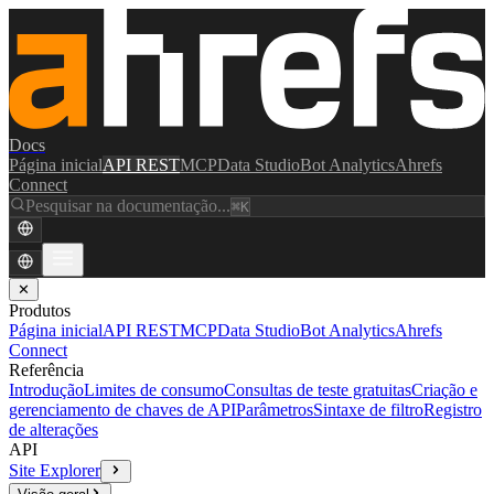
Docs
Página inicial
API REST
MCP
Data Studio
Bot Analytics
Ahrefs
Connect
Pesquisar na documentação...
⌘K
✕
Produtos
Página inicial
API REST
MCP
Data Studio
Bot Analytics
Ahrefs
Connect
Referência
Introdução
Limites de consumo
Consultas de teste gratuitas
Criação e
gerenciamento de chaves de API
Parâmetros
Sintaxe de filtro
Registro
de alterações
API
Site Explorer