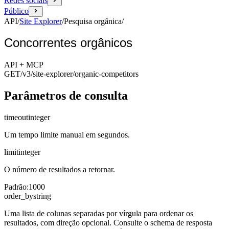
Redes sociais
Público
API
/
Site Explorer
/
Pesquisa orgânica
/
Concorrentes orgânicos
API + MCP
GET
/v3/site-explorer
/organic-competitors
Parâmetros de consulta
timeout
integer
Um tempo limite manual em segundos.
limit
integer
O número de resultados a retornar.
Padrão
:
1000
order_by
string
Uma lista de colunas separadas por vírgula para ordenar os
resultados, com direção opcional. Consulte o schema de resposta