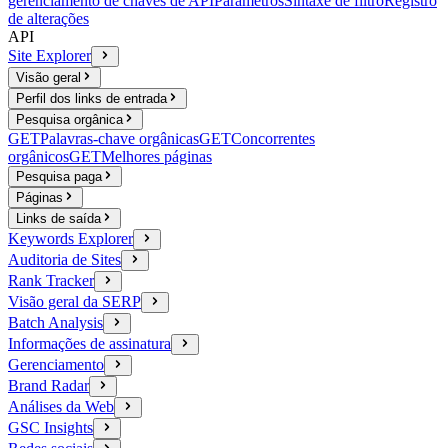
gerenciamento de chaves de API
Parâmetros
Sintaxe de filtro
Registro
de alterações
API
Site Explorer
Visão geral
Perfil dos links de entrada
Pesquisa orgânica
GET
Palavras-chave orgânicas
GET
Concorrentes
orgânicos
GET
Melhores páginas
Pesquisa paga
Páginas
Links de saída
Keywords Explorer
Auditoria de Sites
Rank Tracker
Visão geral da SERP
Batch Analysis
Informações de assinatura
Gerenciamento
Brand Radar
Análises da Web
GSC Insights