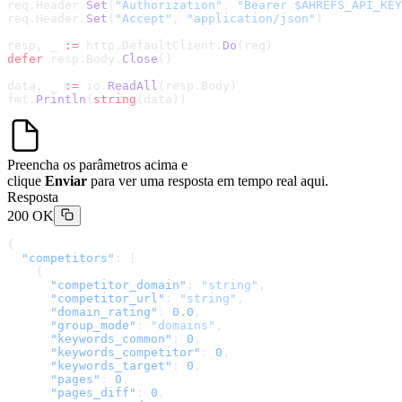
req.Header.
Set
(
"Authorization"
, 
"Bearer $AHREFS_API_KEY
req.Header.
Set
(
"Accept"
, 
"application/json"
)
resp, _ 
:=
 http.DefaultClient.
Do
(req)
defer
 resp.Body.
Close
()
data, _ 
:=
 io.
ReadAll
(resp.Body)
fmt.
Println
(
string
(data))
Preencha os parâmetros acima e
clique
Enviar
para ver uma resposta em tempo real aqui.
Resposta
200 OK
{
  "competitors"
: [
    {
      "competitor_domain"
: 
"string"
,
      "competitor_url"
: 
"string"
,
      "domain_rating"
: 
0.0
,
      "group_mode"
: 
"domains"
,
      "keywords_common"
: 
0
,
      "keywords_competitor"
: 
0
,
      "keywords_target"
: 
0
,
      "pages"
: 
0
,
      "pages_diff"
: 
0
,