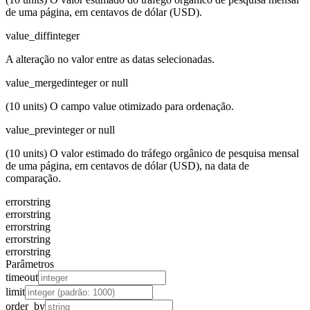
de uma página, em centavos de dólar (USD).
value_diff
integer
A alteração no valor entre as datas selecionadas.
value_merged
integer or null
(10 units) O campo value otimizado para ordenação.
value_prev
integer or null
(10 units) O valor estimado do tráfego orgânico de pesquisa mensal
de uma página, em centavos de dólar (USD), na data de
comparação.
error
string
error
string
error
string
error
string
error
string
Parâmetros
timeout
limit
order_by