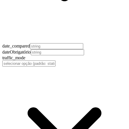
date_compared
date
Obrigatório
traffic_mode