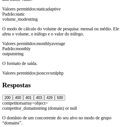
Valores permitidos
:
static
adaptive
Padrão
:
static
volume_mode
string
O modo de cálculo do volume de pesquisa: mensal ou médio. Ele
afeta o volume, o tráfego e o valor do tráfego.
Valores permitidos
:
monthly
average
Padrão
:
monthly
output
string
O formato de saída.
Valores permitidos
:
json
csv
xml
php
Respostas
200
400
401
403
429
500
competitors
array<object>
competitor_domain
string (domain) or null
O domínio de um concorrente do seu alvo no modo de grupo
“domains”.