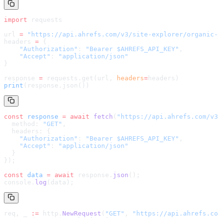
import
 requests
url 
=
 "
https://api.ahrefs.com/v3/site-explorer/organic-
headers 
=
 {
    "Authorization"
: 
"Bearer $AHREFS_API_KEY"
,
    "Accept"
: 
"application/json"
}
response 
=
 requests.get(url, 
headers
=
headers
)
print
(response.json())
const
 response
 =
 await
 fetch
(
"
https://api.ahrefs.com/v3
  method: 
"GET"
,
  headers: {
    "Authorization"
: 
"Bearer $AHREFS_API_KEY"
,
    "Accept"
: 
"application/json"
  }
});
const
 data
 =
 await
 response.
json
();
console.
log
(data);
req, _ 
:=
 http.
NewRequest
(
"GET"
, 
"
https://api.ahrefs.co