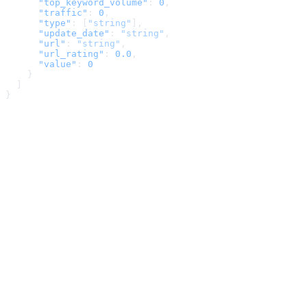
      "top_keyword_volume"
: 
0
,
      "traffic"
: 
0
,
      "type"
: [
"string"
],
      "update_date"
: 
"string"
,
      "url"
: 
"string"
,
      "url_rating"
: 
0.0
,
      "value"
: 
0
    }
  ]
}