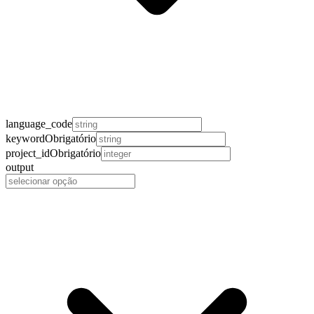
language_code
keyword
Obrigatório
project_id
Obrigatório
output