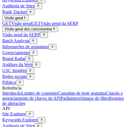
Auditoria de Sites
Rank Tracker
Visão geral
GET
Visão geral
GET
Visão geral da SERP
Visão geral dos concorrentes
Visão geral da SERP
Batch Analysis
Informações de assinatura
Gerenciamento
Brand Radar
Análises da Web
GSC Insights
Redes sociais
Público
Referência
Introdução
Limites de consumo
Consultas de teste gratuitas
Criação e
gerenciamento de chaves de API
Parâmetros
Sintaxe de filtro
Registro
de alterações
API
Site Explorer
Keywords Explorer
Auditoria de Sites