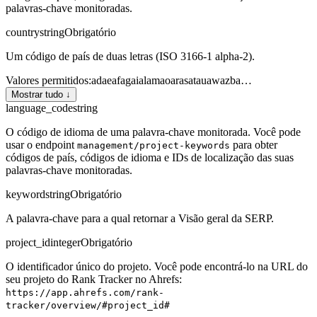
palavras-chave monitoradas.
country
string
Obrigatório
Um código de país de duas letras (ISO 3166-1 alpha-2).
Valores permitidos
:
ad
ae
af
ag
ai
al
am
ao
ar
as
at
au
aw
az
ba
…
Mostrar tudo ↓
language_code
string
O código de idioma de uma palavra-chave monitorada. Você pode
usar o endpoint
para obter
management/project-keywords
códigos de país, códigos de idioma e IDs de localização das suas
palavras-chave monitoradas.
keyword
string
Obrigatório
A palavra-chave para a qual retornar a Visão geral da SERP.
project_id
integer
Obrigatório
O identificador único do projeto. Você pode encontrá-lo na URL do
seu projeto do Rank Tracker no Ahrefs:
https://app.ahrefs.com/rank-
tracker/overview/#project_id#