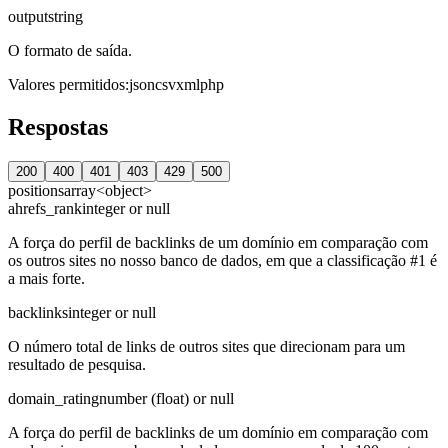
output
string
O formato de saída.
Valores permitidos
:
json
csv
xml
php
Respostas
200
400
401
403
429
500
positions
array<object>
ahrefs_rank
integer or null
A força do perfil de backlinks de um domínio em comparação com
os outros sites no nosso banco de dados, em que a classificação #1 é
a mais forte.
backlinks
integer or null
O número total de links de outros sites que direcionam para um
resultado de pesquisa.
domain_rating
number (float) or null
A força do perfil de backlinks de um domínio em comparação com