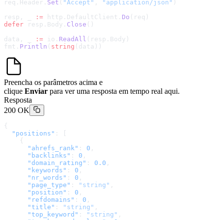
req.Header.
Set
(
"Accept"
, 
"application/json"
)
resp, _ 
:=
 http.DefaultClient.
Do
(req)
defer
 resp.Body.
Close
()
data, _ 
:=
 io.
ReadAll
(resp.Body)
fmt.
Println
(
string
(data))
Preencha os parâmetros acima e
clique
Enviar
para ver uma resposta em tempo real aqui.
Resposta
200 OK
{
  "positions"
: [
    {
      "ahrefs_rank"
: 
0
,
      "backlinks"
: 
0
,
      "domain_rating"
: 
0.0
,
      "keywords"
: 
0
,
      "nr_words"
: 
0
,
      "page_type"
: 
"string"
,
      "position"
: 
0
,
      "refdomains"
: 
0
,
      "title"
: 
"string"
,
      "top_keyword"
: 
"string"
,