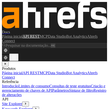
Docs
Página inicial
API REST
MCP
Data Studio
Bot Analytics
Ahrefs
Connect
Pesquisar na documentação...
⌘K
✕
Produtos
Página inicial
API REST
MCP
Data Studio
Bot Analytics
Ahrefs
Connect
Referência
Introdução
Limites de consumo
Consultas de teste gratuitas
Criação e
gerenciamento de chaves de API
Parâmetros
Sintaxe de filtro
Registro
de alterações
API
Site Explorer
Keywords Explorer