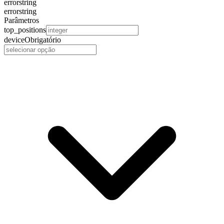
error
string
error
string
Parâmetros
top_positions
device
Obrigatório