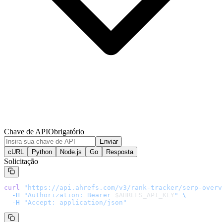
Chave de API
Obrigatório
Enviar
cURL
Python
Node.js
Go
Resposta
Solicitação
curl
 "
https://api.ahrefs.com/v3/rank-tracker/serp-overv
  -H
 "Authorization: Bearer 
$AHREFS_API_KEY
"
 \
  -H
 "Accept: application/json"