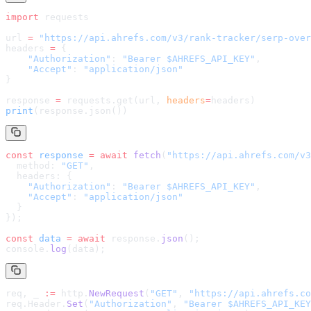
import
 requests
url 
=
 "
https://api.ahrefs.com/v3/rank-tracker/serp-over
headers 
=
 {
    "Authorization"
: 
"Bearer $AHREFS_API_KEY"
,
    "Accept"
: 
"application/json"
}
response 
=
 requests.get(url, 
headers
=
headers
)
print
(response.json())
const
 response
 =
 await
 fetch
(
"
https://api.ahrefs.com/v3
  method: 
"GET"
,
  headers: {
    "Authorization"
: 
"Bearer $AHREFS_API_KEY"
,
    "Accept"
: 
"application/json"
  }
});
const
 data
 =
 await
 response.
json
();
console.
log
(data);
req, _ 
:=
 http.
NewRequest
(
"GET"
, 
"
https://api.ahrefs.co
req.Header.
Set
(
"Authorization"
, 
"Bearer $AHREFS_API_KEY