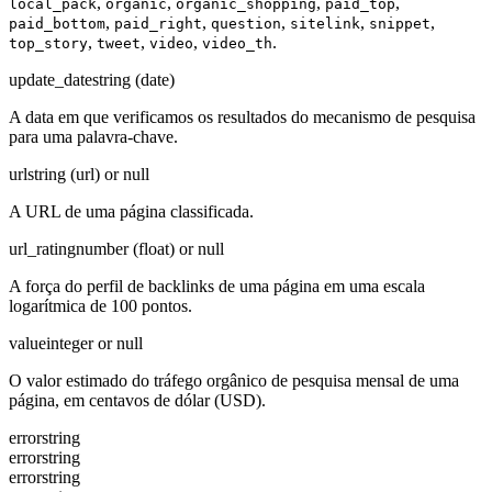
,
,
,
,
local_pack
organic
organic_shopping
paid_top
,
,
,
,
,
paid_bottom
paid_right
question
sitelink
snippet
,
,
,
.
top_story
tweet
video
video_th
update_date
string (date)
A data em que verificamos os resultados do mecanismo de pesquisa
para uma palavra-chave.
url
string (url) or null
A URL de uma página classificada.
url_rating
number (float) or null
A força do perfil de backlinks de uma página em uma escala
logarítmica de 100 pontos.
value
integer or null
O valor estimado do tráfego orgânico de pesquisa mensal de uma
página, em centavos de dólar (USD).
error
string
error
string
error
string