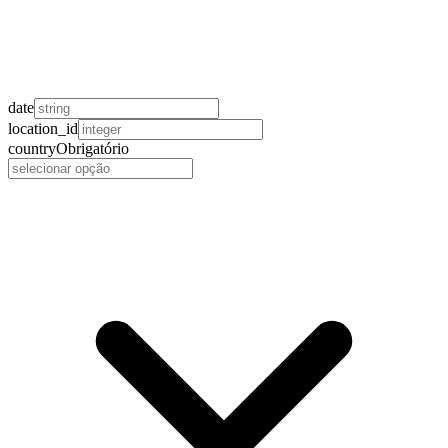
date
location_id
country
Obrigatório