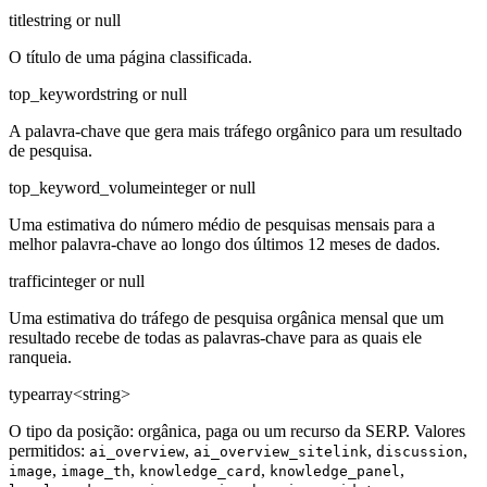
title
string or null
O título de uma página classificada.
top_keyword
string or null
A palavra-chave que gera mais tráfego orgânico para um resultado
de pesquisa.
top_keyword_volume
integer or null
Uma estimativa do número médio de pesquisas mensais para a
melhor palavra-chave ao longo dos últimos 12 meses de dados.
traffic
integer or null
Uma estimativa do tráfego de pesquisa orgânica mensal que um
resultado recebe de todas as palavras-chave para as quais ele
ranqueia.
type
array<string>
O tipo da posição: orgânica, paga ou um recurso da SERP. Valores
permitidos:
,
,
,
ai_overview
ai_overview_sitelink
discussion
,
,
,
,
image
image_th
knowledge_card
knowledge_panel