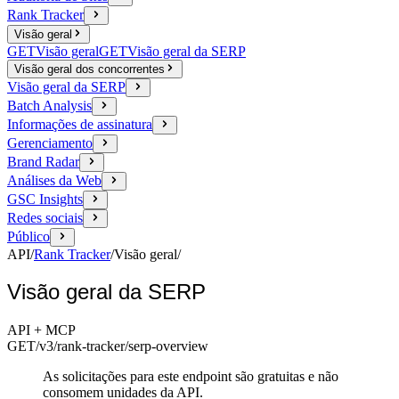
Rank Tracker
Visão geral
GET
Visão geral
GET
Visão geral da SERP
Visão geral dos concorrentes
Visão geral da SERP
Batch Analysis
Informações de assinatura
Gerenciamento
Brand Radar
Análises da Web
GSC Insights
Redes sociais
Público
API
/
Rank Tracker
/
Visão geral
/
Visão geral da SERP
API + MCP
GET
/v3/rank-tracker
/serp-overview
As solicitações para este endpoint são gratuitas e não
consomem unidades da API.