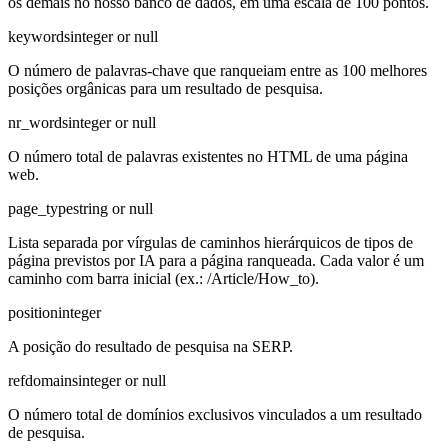
os demais no nosso banco de dados, em uma escala de 100 pontos.
keywords
integer or null
O número de palavras-chave que ranqueiam entre as 100 melhores
posições orgânicas para um resultado de pesquisa.
nr_words
integer or null
O número total de palavras existentes no HTML de uma página
web.
page_type
string or null
Lista separada por vírgulas de caminhos hierárquicos de tipos de
página previstos por IA para a página ranqueada. Cada valor é um
caminho com barra inicial (ex.: /Article/How_to).
position
integer
A posição do resultado de pesquisa na SERP.
refdomains
integer or null
O número total de domínios exclusivos vinculados a um resultado
de pesquisa.