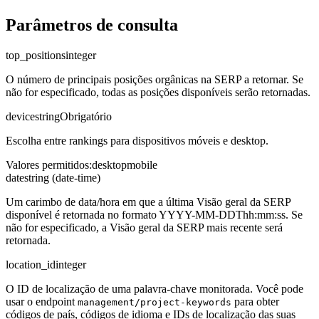
Parâmetros de consulta
top_positions
integer
O número de principais posições orgânicas na SERP a retornar. Se
não for especificado, todas as posições disponíveis serão retornadas.
device
string
Obrigatório
Escolha entre rankings para dispositivos móveis e desktop.
Valores permitidos
:
desktop
mobile
date
string (date-time)
Um carimbo de data/hora em que a última Visão geral da SERP
disponível é retornada no formato YYYY-MM-DDThh:mm:ss. Se
não for especificado, a Visão geral da SERP mais recente será
retornada.
location_id
integer
O ID de localização de uma palavra-chave monitorada. Você pode
usar o endpoint
para obter
management/project-keywords
códigos de país, códigos de idioma e IDs de localização das suas