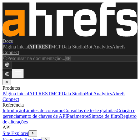
Docs
Página inicial
API REST
MCP
Data Studio
Bot Analytics
Ahrefs
Connect
Pesquisar na documentação...
⌘K
✕
Produtos
Página inicial
API REST
MCP
Data Studio
Bot Analytics
Ahrefs
Connect
Referência
Introdução
Limites de consumo
Consultas de teste gratuitas
Criação e
gerenciamento de chaves de API
Parâmetros
Sintaxe de filtro
Registro
de alterações
API
Site Explorer
Keywords Explorer