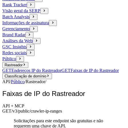
Rank Tracker
Visão geral da SERP
Batch Analysis
Informações de assinatura
Gerenciamento
Brand Radar
Análises da Web
GSC Insights
Redes sociais
Público
Rastreador
GET
Endereços IP do Rastreador
GET
Faixas de IP do Rastreador
Classificação de domínio
API
/
Público
/
Rastreador
/
Faixas de IP do Rastreador
API + MCP
GET
/v3/public
/crawler-ip-ranges
Solicitações para este endpoint são gratuitas e não
requerem uma chave de API.