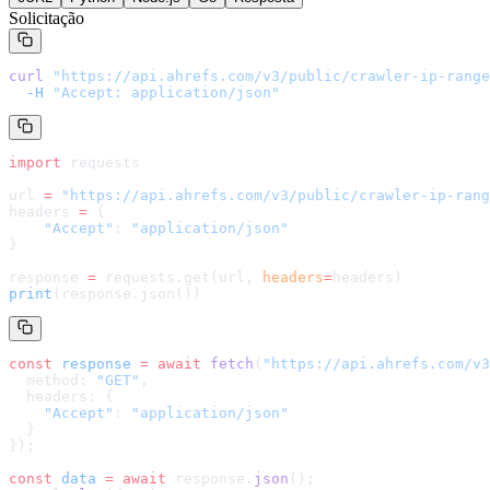
Solicitação
curl
 "
https://api.ahrefs.com/v3/public/crawler-ip-range
  -H
 "Accept: application/json"
import
 requests
url 
=
 "
https://api.ahrefs.com/v3/public/crawler-ip-rang
headers 
=
 {
    "Accept"
: 
"application/json"
}
response 
=
 requests.get(url, 
headers
=
headers
)
print
(response.json())
const
 response
 =
 await
 fetch
(
"
https://api.ahrefs.com/v3
  method: 
"GET"
,
  headers: {
    "Accept"
: 
"application/json"
  }
});
const
 data
 =
 await
 response.
json
();