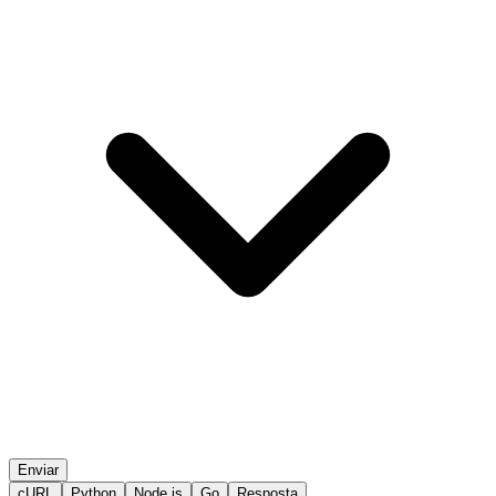
Enviar
cURL
Python
Node.js
Go
Resposta