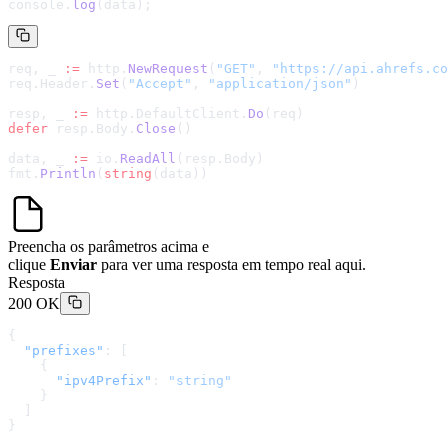
console.
log
(data);
req, _ 
:=
 http.
NewRequest
(
"GET"
, 
"
https://api.ahrefs.co
req.Header.
Set
(
"Accept"
, 
"application/json"
)
resp, _ 
:=
 http.DefaultClient.
Do
(req)
defer
 resp.Body.
Close
()
data, _ 
:=
 io.
ReadAll
(resp.Body)
fmt.
Println
(
string
(data))
Preencha os parâmetros acima e
clique
Enviar
para ver uma resposta em tempo real aqui.
Resposta
200 OK
{
  "prefixes"
: [
    {
      "ipv4Prefix"
: 
"string"
    }
  ]
}