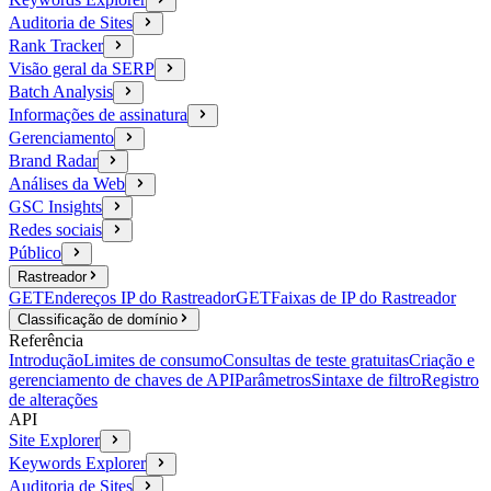
Auditoria de Sites
Rank Tracker
Visão geral da SERP
Batch Analysis
Informações de assinatura
Gerenciamento
Brand Radar
Análises da Web
GSC Insights
Redes sociais
Público
Rastreador
GET
Endereços IP do Rastreador
GET
Faixas de IP do Rastreador
Classificação de domínio
Referência
Introdução
Limites de consumo
Consultas de teste gratuitas
Criação e
gerenciamento de chaves de API
Parâmetros
Sintaxe de filtro
Registro
de alterações
API
Site Explorer
Keywords Explorer
Auditoria de Sites