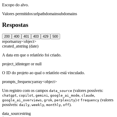
Escopo do alvo.
Valores permitidos
:
url
path
domain
subdomains
Respostas
200
400
401
403
429
500
reports
array<object>
created_at
string (date)
A data em que o relatório foi criado.
project_id
integer or null
O ID do projeto ao qual o relatório está vinculado.
prompts_frequency
array<object>
Um registro com os campos
(valores possíveis:
data_source
,
,
,
,
,
chatgpt
copilot
gemini
google_ai_mode
claude
,
,
) e
(valores
google_ai_overviews
grok
perplexity
frequency
possíveis:
,
,
,
).
daily
weekly
monthly
off
data_source
string