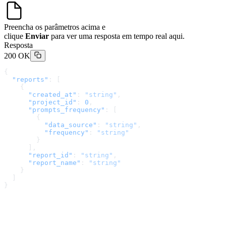
Preencha os parâmetros acima e
clique
Enviar
para ver uma resposta em tempo real aqui.
Resposta
200 OK
{
  "reports"
: [
    {
      "created_at"
: 
"string"
,
      "project_id"
: 
0
,
      "prompts_frequency"
: [
        {
          "data_source"
: 
"string"
,
          "frequency"
: 
"string"
        }
      ],
      "report_id"
: 
"string"
,
      "report_name"
: 
"string"
    }
  ]
}