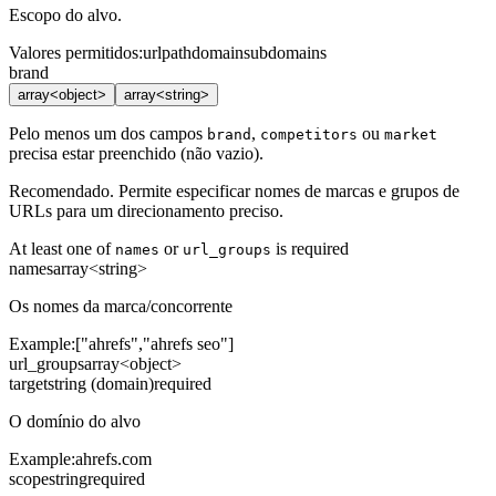
Escopo do alvo.
Valores permitidos
:
url
path
domain
subdomains
brand
array<object>
array<string>
Pelo menos um dos campos
,
ou
brand
competitors
market
precisa estar preenchido (não vazio).
Recomendado. Permite especificar nomes de marcas e grupos de
URLs para um direcionamento preciso.
At least one of
or
is required
names
url_groups
names
array<string>
Os nomes da marca/concorrente
Example:
["ahrefs","ahrefs seo"]
url_groups
array<object>
target
string (domain)
required
O domínio do alvo
Example:
ahrefs.com
scope
string
required