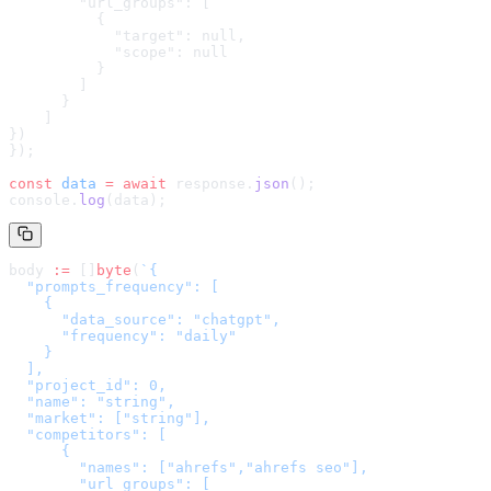
        "url_groups": [

          {

            "target": null,

            "scope": null

          }

        ]

      }

    ]

}
)
});
const
 data
 =
 await
 response.
json
();
console.
log
(data);
body 
:=
 []
byte
(
`
{

  "prompts_frequency": [

    {

      "data_source": "chatgpt",

      "frequency": "daily"

    }

  ],

  "project_id": 0,

  "name": "string",

  "market": ["string"],

  "competitors": [

      {

        "names": ["ahrefs","ahrefs seo"],

        "url_groups": [
