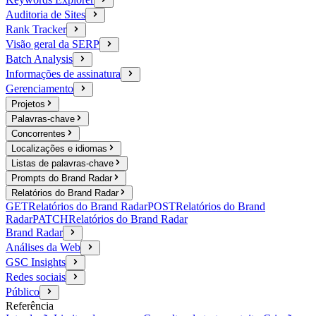
Auditoria de Sites
Rank Tracker
Visão geral da SERP
Batch Analysis
Informações de assinatura
Gerenciamento
Projetos
Palavras-chave
Concorrentes
Localizações e idiomas
Listas de palavras-chave
Prompts do Brand Radar
Relatórios do Brand Radar
GET
Relatórios do Brand Radar
POST
Relatórios do Brand
Radar
PATCH
Relatórios do Brand Radar
Brand Radar
Análises da Web
GSC Insights
Redes sociais
Público
Referência