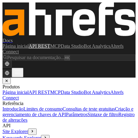
Docs
Página inicial
API REST
MCP
Data Studio
Bot Analytics
Ahrefs
Connect
Pesquisar na documentação...
⌘K
✕
Produtos
Página inicial
API REST
MCP
Data Studio
Bot Analytics
Ahrefs
Connect
Referência
Introdução
Limites de consumo
Consultas de teste gratuitas
Criação e
gerenciamento de chaves de API
Parâmetros
Sintaxe de filtro
Registro
de alterações
API
Site Explorer
Keywords Explorer