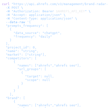
curl
 "
https://api.ahrefs.com/v3/management/brand-radar-
  -X
 POST
 \
  -H
 "Authorization: Bearer 
$AHREFS_API_KEY
"
 \
  -H
 "Accept: application/json"
 \
  -H
 "Content-Type: application/json"
 \
  --data-raw
 '
{

  "prompts_frequency": [

    {

      "data_source": "chatgpt",

      "frequency": "daily"

    }

  ],

  "project_id": 0,

  "name": "string",

  "market": ["string"],

  "competitors": [

      {

        "names": ["ahrefs","ahrefs seo"],

        "url_groups": [

          {

            "target": null,

            "scope": null

          }

        ]

      }

    ],

  "brand": [

      {

        "names": ["ahrefs","ahrefs seo"],
