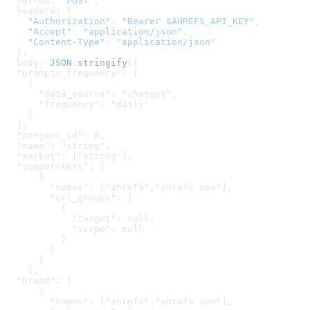
  method: 
"POST"
,
  headers: {
    "Authorization"
: 
"Bearer $AHREFS_API_KEY"
,
    "Accept"
: 
"application/json"
,
    "Content-Type"
: 
"application/json"
  },
  body: 
JSON
.
stringify
(
{

  "prompts_frequency": [

    {

      "data_source": "chatgpt",

      "frequency": "daily"

    }

  ],

  "project_id": 0,

  "name": "string",

  "market": ["string"],

  "competitors": [

      {

        "names": ["ahrefs","ahrefs seo"],

        "url_groups": [

          {

            "target": null,

            "scope": null

          }

        ]

      }

    ],

  "brand": [

      {

        "names": ["ahrefs","ahrefs seo"],
