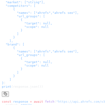
  "market": ["string"],

  "competitors": [

      {

        "names": ["ahrefs","ahrefs seo"],

        "url_groups": [

          {

            "target": null,

            "scope": null

          }

        ]

      }

    ],

  "brand": [

      {

        "names": ["ahrefs","ahrefs seo"],

        "url_groups": [

          {

            "target": null,

            "scope": null

          }

        ]

      }

    ]

}
)
print
(response.json())
const
 response
 =
 await
 fetch
(
"
https://api.ahrefs.com/v3