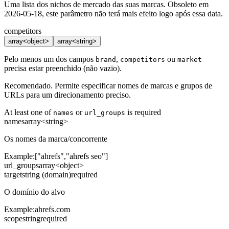
Uma lista dos nichos de mercado das suas marcas. Obsoleto em
2026-05-18, este parâmetro não terá mais efeito logo após essa data.
competitors
array<object>
array<string>
Pelo menos um dos campos
,
ou
brand
competitors
market
precisa estar preenchido (não vazio).
Recomendado. Permite especificar nomes de marcas e grupos de
URLs para um direcionamento preciso.
At least one of
or
is required
names
url_groups
names
array<string>
Os nomes da marca/concorrente
Example:
["ahrefs","ahrefs seo"]
url_groups
array<object>
target
string (domain)
required
O domínio do alvo
Example:
ahrefs.com
scope
string
required