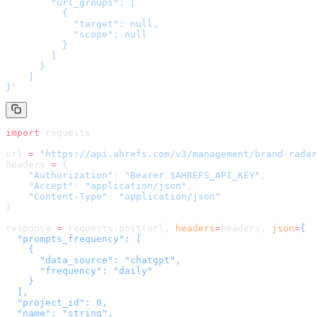
        "url_groups": [

          {

            "target": null,

            "scope": null

          }

        ]

      }

    ]

}
'
import
 requests
url 
=
 "
https://api.ahrefs.com/v3/management/brand-radar
headers 
=
 {
    "Authorization"
: 
"Bearer $AHREFS_API_KEY"
,
    "Accept"
: 
"application/json"
,
    "Content-Type"
: 
"application/json"
}
response 
=
 requests.post(url, 
headers
=
headers
, 
json
=
{

  "prompts_frequency": [

    {

      "data_source": "chatgpt",

      "frequency": "daily"

    }

  ],

  "project_id": 0,

  "name": "string",
