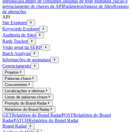
Introdução
Limites de consumo
Consultas de teste gratuitas
Criação e
gerenciamento de chaves de API
Parâmetros
Sintaxe de filtro
Registro
de alterações
API
Site Explorer
Keywords Explorer
Auditoria de Sites
Rank Tracker
Visão geral da SERP
Batch Analysis
Informações de assinatura
Gerenciamento
Projetos
Palavras-chave
Concorrentes
Localizações e idiomas
Listas de palavras-chave
Prompts do Brand Radar
Relatórios do Brand Radar
GET
Relatórios do Brand Radar
POST
Relatórios do Brand
Radar
PATCH
Relatórios do Brand Radar
Brand Radar