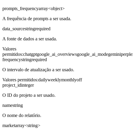
prompts_frequency
array<object>
A frequência de prompts a ser usada.
data_source
string
required
A fonte de dados a ser usada.
Valores
permitidos
:
chatgpt
google_ai_overviews
google_ai_mode
gemini
perple
frequency
string
required
O intervalo de atualização a ser usado.
Valores permitidos
:
daily
weekly
monthly
off
project_id
integer
O ID do projeto a ser usado.
name
string
O nome do relatório.
market
array<string>