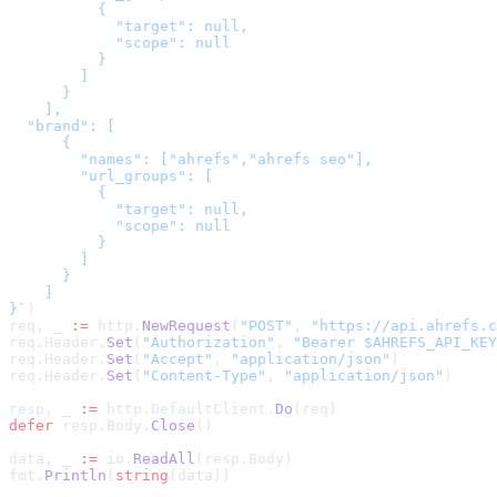
          {

            "target": null,

            "scope": null

          }

        ]

      }

    ],

  "brand": [

      {

        "names": ["ahrefs","ahrefs seo"],

        "url_groups": [

          {

            "target": null,

            "scope": null

          }

        ]

      }

    ]

}
`
)
req, _ 
:=
 http.
NewRequest
(
"POST"
, 
"
https://api.ahrefs.c
req.Header.
Set
(
"Authorization"
, 
"Bearer $AHREFS_API_KEY
req.Header.
Set
(
"Accept"
, 
"application/json"
)
req.Header.
Set
(
"Content-Type"
, 
"application/json"
)
resp, _ 
:=
 http.DefaultClient.
Do
(req)
defer
 resp.Body.
Close
()
data, _ 
:=
 io.
ReadAll
(resp.Body)
fmt.
Println
(
string
(data))