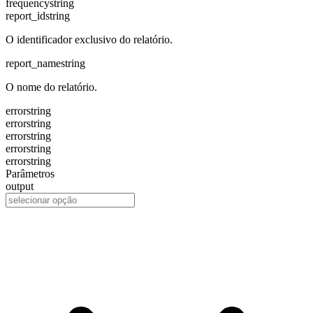
frequency
string
report_id
string
O identificador exclusivo do relatório.
report_name
string
O nome do relatório.
error
string
error
string
error
string
error
string
error
string
Parâmetros
output