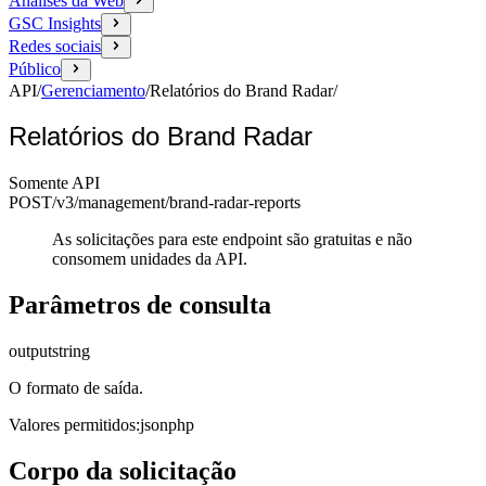
Análises da Web
GSC Insights
Redes sociais
Público
API
/
Gerenciamento
/
Relatórios do Brand Radar
/
Relatórios do Brand Radar
Somente API
POST
/v3/management
/brand-radar-reports
As solicitações para este endpoint são gratuitas e não
consomem unidades da API.
Parâmetros de consulta
output
string
O formato de saída.
Valores permitidos
:
json
php
Corpo da solicitação