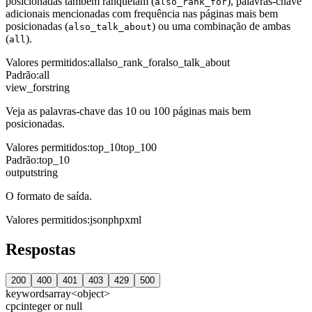
posicionadas também ranqueiam (
), palavras-chave
also_rank_for
adicionais mencionadas com frequência nas páginas mais bem
posicionadas (
) ou uma combinação de ambas
also_talk_about
(
).
all
Valores permitidos
:
all
also_rank_for
also_talk_about
Padrão
:
all
view_for
string
Veja as palavras-chave das 10 ou 100 páginas mais bem
posicionadas.
Valores permitidos
:
top_10
top_100
Padrão
:
top_10
output
string
O formato de saída.
Valores permitidos
:
json
php
xml
Respostas
200
400
401
403
429
500
keywords
array<object>
cpc
integer or null