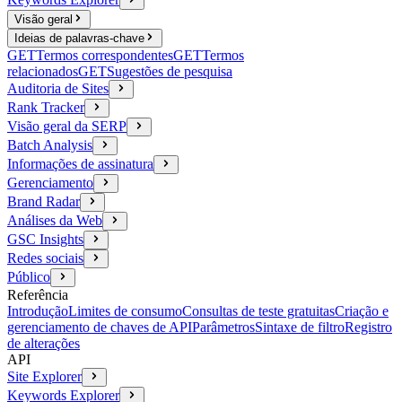
Visão geral
Ideias de palavras-chave
GET
Termos correspondentes
GET
Termos
relacionados
GET
Sugestões de pesquisa
Auditoria de Sites
Rank Tracker
Visão geral da SERP
Batch Analysis
Informações de assinatura
Gerenciamento
Brand Radar
Análises da Web
GSC Insights
Redes sociais
Público
Referência
Introdução
Limites de consumo
Consultas de teste gratuitas
Criação e
gerenciamento de chaves de API
Parâmetros
Sintaxe de filtro
Registro
de alterações
API
Site Explorer
Keywords Explorer