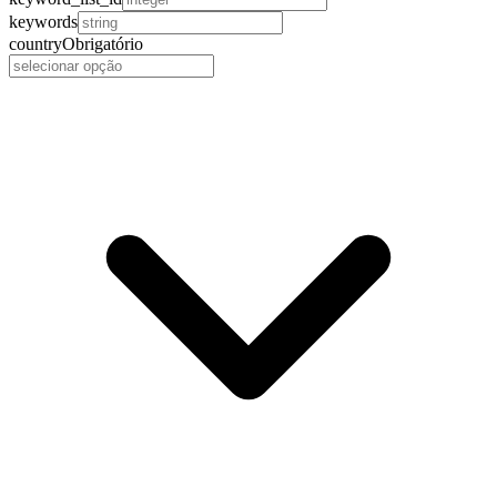
keywords
country
Obrigatório