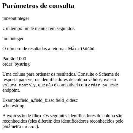
Parâmetros de consulta
timeout
integer
Um tempo limite manual em segundos.
limit
integer
O número de resultados a retornar. Máx.:
.
150000
Padrão
:
1000
order_by
string
Uma coluna para ordenar os resultados. Consulte o Schema de
resposta para ver os identificadores de coluna válidos, exceto
, que não é compatível com
neste
volume_monthly
order_by
endpoint.
Example:
field_a,field_b:asc,field_c:desc
where
string
A expressão de filtro. Os seguintes identificadores de coluna são
reconhecidos (eles diferem dos identificadores reconhecidos pelo
parâmetro
).
select