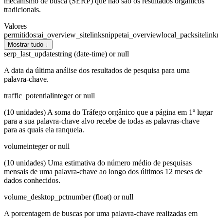
mecanismo de busca (SERP) que não são os resultados orgânicos
tradicionais.
Valores
permitidos
:
ai_overview_sitelink
snippet
ai_overview
local_pack
sitelink
Mostrar tudo ↓
serp_last_update
string (date-time) or null
A data da última análise dos resultados de pesquisa para uma
palavra-chave.
traffic_potential
integer or null
(10 unidades) A soma do Tráfego orgânico que a página em 1º lugar
para a sua palavra-chave alvo recebe de todas as palavras-chave
para as quais ela ranqueia.
volume
integer or null
(10 unidades) Uma estimativa do número médio de pesquisas
mensais de uma palavra-chave ao longo dos últimos 12 meses de
dados conhecidos.
volume_desktop_pct
number (float) or null
A porcentagem de buscas por uma palavra-chave realizadas em