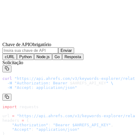
Chave de API
Obrigatório
Enviar
cURL
Python
Node.js
Go
Resposta
Solicitação
curl
 "
https://api.ahrefs.com/v3/keywords-explorer/relat
  -H
 "Authorization: Bearer 
$AHREFS_API_KEY
"
 \
  -H
 "Accept: application/json"
import
 requests
url 
=
 "
https://api.ahrefs.com/v3/keywords-explorer/rela
headers 
=
 {
    "Authorization"
: 
"Bearer $AHREFS_API_KEY"
,
    "Accept"
: 
"application/json"
}