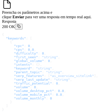
Preencha os parâmetros acima e
clique
Enviar
para ver uma resposta em tempo real aqui.
Resposta
200 OK
{
  "keywords"
: [
    {
      "cpc"
: 
0
,
      "cps"
: 
0.0
,
      "difficulty"
: 
0
,
      "first_seen"
: 
"string"
,
      "global_volume"
: 
0
,
      "intents"
: {},
      "keyword"
: 
"string"
,
      "parent_topic"
: 
"string"
,
      "serp_features"
: [
"ai_overview_sitelink"
],
      "serp_last_update"
: 
"string"
,
      "traffic_potential"
: 
0
,
      "volume"
: 
0
,
      "volume_desktop_pct"
: 
0.0
,
      "volume_mobile_pct"
: 
0.0
,
      "volume_monthly"
: 
0
    }
  ]
}