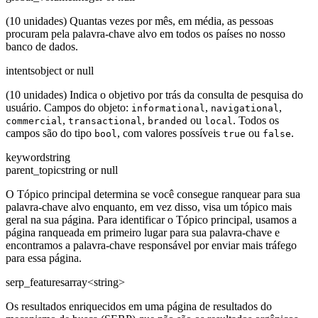
(10 unidades) Quantas vezes por mês, em média, as pessoas
procuram pela palavra-chave alvo em todos os países no nosso
banco de dados.
intents
object or null
(10 unidades) Indica o objetivo por trás da consulta de pesquisa do
usuário. Campos do objeto:
,
,
informational
navigational
,
,
ou
. Todos os
commercial
transactional
branded
local
campos são do tipo
, com valores possíveis
ou
.
bool
true
false
keyword
string
parent_topic
string or null
O Tópico principal determina se você consegue ranquear para sua
palavra-chave alvo enquanto, em vez disso, visa um tópico mais
geral na sua página. Para identificar o Tópico principal, usamos a
página ranqueada em primeiro lugar para sua palavra-chave e
encontramos a palavra-chave responsável por enviar mais tráfego
para essa página.
serp_features
array<string>
Os resultados enriquecidos em uma página de resultados do