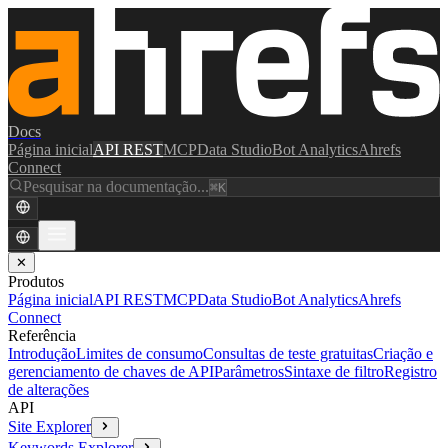
Docs
Página inicial
API REST
MCP
Data Studio
Bot Analytics
Ahrefs
Connect
Pesquisar na documentação...
⌘K
✕
Produtos
Página inicial
API REST
MCP
Data Studio
Bot Analytics
Ahrefs
Connect
Referência
Introdução
Limites de consumo
Consultas de teste gratuitas
Criação e
gerenciamento de chaves de API
Parâmetros
Sintaxe de filtro
Registro
de alterações
API
Site Explorer
Keywords Explorer