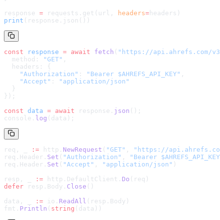
response 
=
 requests.get(url, 
headers
=
headers
)
print
(response.json())
const
 response
 =
 await
 fetch
(
"
https://api.ahrefs.com/v3
  method: 
"GET"
,
  headers: {
    "Authorization"
: 
"Bearer $AHREFS_API_KEY"
,
    "Accept"
: 
"application/json"
  }
});
const
 data
 =
 await
 response.
json
();
console.
log
(data);
req, _ 
:=
 http.
NewRequest
(
"GET"
, 
"
https://api.ahrefs.co
req.Header.
Set
(
"Authorization"
, 
"Bearer $AHREFS_API_KEY
req.Header.
Set
(
"Accept"
, 
"application/json"
)
resp, _ 
:=
 http.DefaultClient.
Do
(req)
defer
 resp.Body.
Close
()
data, _ 
:=
 io.
ReadAll
(resp.Body)
fmt.
Println
(
string
(data))