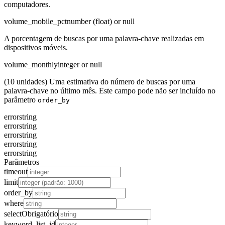
computadores.
volume_mobile_pct
number (float) or null
A porcentagem de buscas por uma palavra-chave realizadas em
dispositivos móveis.
volume_monthly
integer or null
(10 unidades) Uma estimativa do número de buscas por uma
palavra-chave no último mês. Este campo pode não ser incluído no
parâmetro
order_by
error
string
error
string
error
string
error
string
error
string
Parâmetros
timeout
limit
order_by
where
select
Obrigatório
keyword_list_id