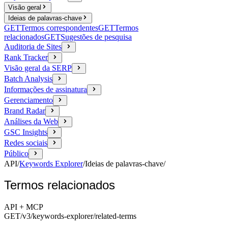
Visão geral
Ideias de palavras-chave
GET
Termos correspondentes
GET
Termos
relacionados
GET
Sugestões de pesquisa
Auditoria de Sites
Rank Tracker
Visão geral da SERP
Batch Analysis
Informações de assinatura
Gerenciamento
Brand Radar
Análises da Web
GSC Insights
Redes sociais
Público
API
/
Keywords Explorer
/
Ideias de palavras-chave
/
Termos relacionados
API + MCP
GET
/v3/keywords-explorer
/related-terms