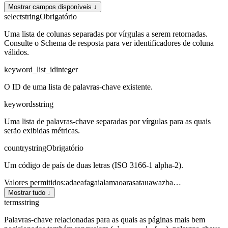
Mostrar campos disponíveis ↓
select
string
Obrigatório
Uma lista de colunas separadas por vírgulas a serem retornadas.
Consulte o Schema de resposta para ver identificadores de coluna
válidos.
keyword_list_id
integer
O ID de uma lista de palavras-chave existente.
keywords
string
Uma lista de palavras-chave separadas por vírgulas para as quais
serão exibidas métricas.
country
string
Obrigatório
Um código de país de duas letras (ISO 3166-1 alpha-2).
Valores permitidos
:
ad
ae
af
ag
ai
al
am
ao
ar
as
at
au
aw
az
ba
…
Mostrar tudo ↓
terms
string
Palavras-chave relacionadas para as quais as páginas mais bem