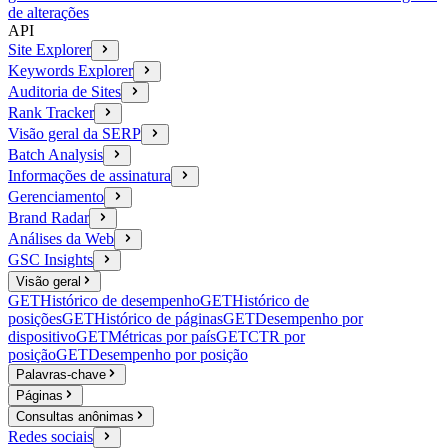
de alterações
API
Site Explorer
Keywords Explorer
Auditoria de Sites
Rank Tracker
Visão geral da SERP
Batch Analysis
Informações de assinatura
Gerenciamento
Brand Radar
Análises da Web
GSC Insights
Visão geral
GET
Histórico de desempenho
GET
Histórico de
posições
GET
Histórico de páginas
GET
Desempenho por
dispositivo
GET
Métricas por país
GET
CTR por
posição
GET
Desempenho por posição
Palavras-chave
Páginas
Consultas anônimas
Redes sociais