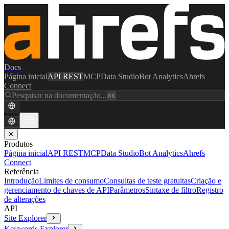
Docs
Página inicial
API REST
MCP
Data Studio
Bot Analytics
Ahrefs
Connect
Pesquisar na documentação...
⌘K
✕
Produtos
Página inicial
API REST
MCP
Data Studio
Bot Analytics
Ahrefs
Connect
Referência
Introdução
Limites de consumo
Consultas de teste gratuitas
Criação e
gerenciamento de chaves de API
Parâmetros
Sintaxe de filtro
Registro
de alterações
API
Site Explorer
Keywords Explorer