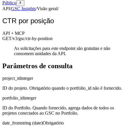
Público
API
/
GSC Insights
/
Visão geral
/
CTR por posição
API + MCP
GET
/v3/gsc
/ctr-by-position
As solicitações para este endpoint são gratuitas e não
consomem unidades da API.
Parâmetros de consulta
project_id
integer
ID do projeto. Obrigatório quando o portfolio_id não é fornecido.
portfolio_id
integer
ID do Portfolio. Quando fornecido, agrega dados de todos os
projetos conectados ao GSC no Portfolio.
date_from
string (date)
Obrigatório