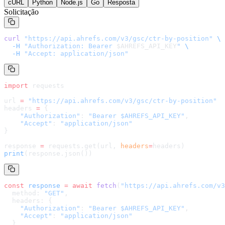
cURL
Python
Node.js
Go
Resposta
Solicitação
curl
 "
https://api.ahrefs.com/v3/gsc/ctr-by-position
"
 \
  -H
 "Authorization: Bearer 
$AHREFS_API_KEY
"
 \
  -H
 "Accept: application/json"
import
 requests
url 
=
 "
https://api.ahrefs.com/v3/gsc/ctr-by-position
"
headers 
=
 {
    "Authorization"
: 
"Bearer $AHREFS_API_KEY"
,
    "Accept"
: 
"application/json"
}
response 
=
 requests.get(url, 
headers
=
headers
)
print
(response.json())
const
 response
 =
 await
 fetch
(
"
https://api.ahrefs.com/v3
  method: 
"GET"
,
  headers: {
    "Authorization"
: 
"Bearer $AHREFS_API_KEY"
,
    "Accept"
: 
"application/json"
  }