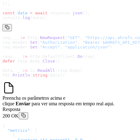
});
const
 data
 =
 await
 response.
json
();
console.
log
(data);
req, _ 
:=
 http.
NewRequest
(
"GET"
, 
"
https://api.ahrefs.co
req.Header.
Set
(
"Authorization"
, 
"Bearer $AHREFS_API_KEY
req.Header.
Set
(
"Accept"
, 
"application/json"
)
resp, _ 
:=
 http.DefaultClient.
Do
(req)
defer
 resp.Body.
Close
()
data, _ 
:=
 io.
ReadAll
(resp.Body)
fmt.
Println
(
string
(data))
Preencha os parâmetros acima e
clique
Enviar
para ver uma resposta em tempo real aqui.
Resposta
200 OK
{
  "metrics"
: [
    {
      "average_ctr_percent"
: 
0.0
,