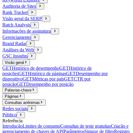
Auditoria de Sites
Rank Tracker
Visão geral da SERP
Batch Analysis
Informações de assinatura
Gerenciamento
Brand Radar
Análises da Web
GSC Insights
Visão geral
GET
Histórico de desempenho
GET
Histórico de
posições
GET
Histórico de páginas
GET
Desempenho por
dispositivo
GET
Métricas por país
GET
CTR por
posição
GET
Desempenho por posição
Palavras-chave
Páginas
Consultas anônimas
Redes sociais
Público
Referência
Introdução
Limites de consumo
Consultas de teste gratuitas
Criação e
gerenciamento de chaves de API
Parâmetros
Sintaxe de filtro
Registro