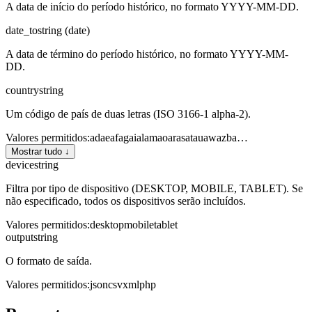
A data de início do período histórico, no formato YYYY-MM-DD.
date_to
string (date)
A data de término do período histórico, no formato YYYY-MM-
DD.
country
string
Um código de país de duas letras (ISO 3166-1 alpha-2).
Valores permitidos
:
ad
ae
af
ag
ai
al
am
ao
ar
as
at
au
aw
az
ba
…
Mostrar tudo ↓
device
string
Filtra por tipo de dispositivo (DESKTOP, MOBILE, TABLET). Se
não especificado, todos os dispositivos serão incluídos.
Valores permitidos
:
desktop
mobile
tablet
output
string
O formato de saída.
Valores permitidos
:
json
csv
xml
php