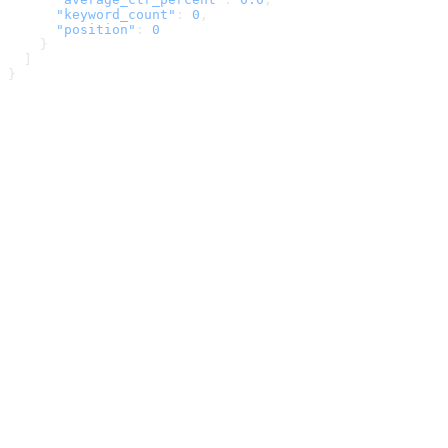
      "keyword_count"
: 
0
,
      "position"
: 
0
    }
  ]
}