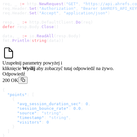
req, _ 
:=
 http.
NewRequest
(
"GET"
, 
"
https://api.ahrefs.co
req.Header.
Set
(
"Authorization"
, 
"Bearer $AHREFS_API_KEY
req.Header.
Set
(
"Accept"
, 
"application/json"
)
resp, _ 
:=
 http.DefaultClient.
Do
(req)
defer
 resp.Body.
Close
()
data, _ 
:=
 io.
ReadAll
(resp.Body)
fmt.
Println
(
string
(data))
Uzupełnij parametry powyżej i
kliknięcie
Wyślij
aby zobaczyć tutaj odpowiedź na żywo.
Odpowiedź
200 OK
{
  "points"
: [
    {
      "avg_session_duration_sec"
: 
0
,
      "session_bounce_rate"
: 
0.0
,
      "source"
: 
"string"
,
      "timestamp"
: 
"string"
,
      "visitors"
: 
0
    }
  ]
}