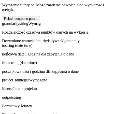
Wyrażenie filtrujące. Może zawierać odwołania do wymiarów i
metryk.
Pokaż dostępne pola ↓
granularity
string
Wymagane
Rozdzielczość czasowa punktów danych na wykresie.
Dozwolone wartości
:
hourly
daily
weekly
monthly
to
string (date-time)
końcowa data i godzina dla zapytania o dane
from
string (date-time)
początkowa data i godzina dla zapytania o dane
project_id
integer
Wymagane
Identyfikator projektu
output
string
Format wyjściowy.