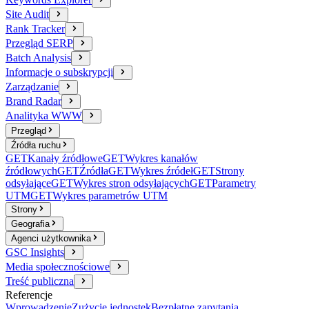
Site Audit
Rank Tracker
Przegląd SERP
Batch Analysis
Informacje o subskrypcji
Zarządzanie
Brand Radar
Analityka WWW
Przegląd
Źródła ruchu
GET
Kanały źródłowe
GET
Wykres kanałów
źródłowych
GET
Źródła
GET
Wykres źródeł
GET
Strony
odsyłające
GET
Wykres stron odsyłających
GET
Parametry
UTM
GET
Wykres parametrów UTM
Strony
Geografia
Agenci użytkownika
GSC Insights
Media społecznościowe
Treść publiczna
Referencje
Wprowadzenie
Zużycie jednostek
Bezpłatne zapytania