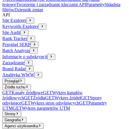
testowe
Tworzenie i zarządzanie kluczami API
Parametry
Składnia
filtrów
Dziennik zmian
API
Site Explorer
Keywords Explorer
Site Audit
Rank Tracker
Przegląd SERP
Batch Analysis
Informacje o subskrypcji
Zarządzanie
Brand Radar
Analityka WWW
Przegląd
Źródła ruchu
GET
Kanały źródłowe
GET
Wykres kanałów
źródłowych
GET
Źródła
GET
Wykres źródeł
GET
Strony
odsyłające
GET
Wykres stron odsyłających
GET
Parametry
UTM
GET
Wykres parametrów UTM
Strony
Geografia
Agenci użytkownika