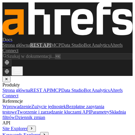
Docs
Strona główna
REST API
MCP
Data Studio
Bot Analytics
Ahrefs
Connect
Szukaj w dokumentacji...
⌘K
✕
Produkty
Strona główna
REST API
MCP
Data Studio
Bot Analytics
Ahrefs
Connect
Referencje
Wprowadzenie
Zużycie jednostek
Bezpłatne zapytania
testowe
Tworzenie i zarządzanie kluczami API
Parametry
Składnia
filtrów
Dziennik zmian
API
Site Explorer
Keywords Explorer