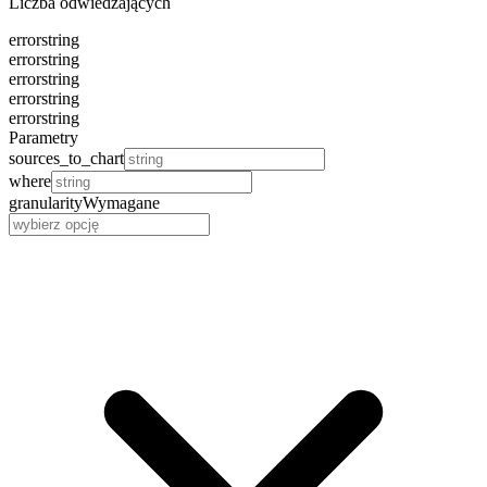
Liczba odwiedzających
error
string
error
string
error
string
error
string
error
string
Parametry
sources_to_chart
where
granularity
Wymagane