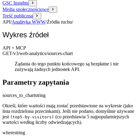
GSC Insights
Media społecznościowe
Treść publiczna
API
/
Analityka WWW
/
Źródła ruchu
/
Wykres źródeł
API + MCP
GET
/v3/web-analytics
/sources-chart
Żądania do tego punktu końcowego są bezpłatne i nie
zużywają żadnych jednostek API.
Parametry zapytania
sources_to_chart
string
Określ, które wartości mają zostać przedstawione na wykresie (jako
lista rozdzielona przecinkami). Jeśli nie podano, domyślnie używane
jest
(co przedstawia 5 najpopularniejszych
(top5-by-visitors)
wartości według liczby odwiedzających).
where
string