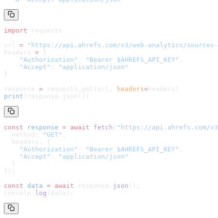
import
 requests
url 
=
 "
https://api.ahrefs.com/v3/web-analytics/sources-
headers 
=
 {
    "Authorization"
: 
"Bearer $AHREFS_API_KEY"
,
    "Accept"
: 
"application/json"
}
response 
=
 requests.get(url, 
headers
=
headers
)
print
(response.json())
const
 response
 =
 await
 fetch
(
"
https://api.ahrefs.com/v3
  method: 
"GET"
,
  headers: {
    "Authorization"
: 
"Bearer $AHREFS_API_KEY"
,
    "Accept"
: 
"application/json"
  }
});
const
 data
 =
 await
 response.
json
();
console.
log
(data);