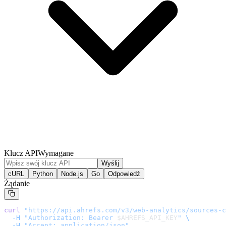
Klucz API
Wymagane
Wyślij
cURL
Python
Node.js
Go
Odpowiedź
Żądanie
curl
 "
https://api.ahrefs.com/v3/web-analytics/sources-c
  -H
 "Authorization: Bearer 
$AHREFS_API_KEY
"
 \
  -H
 "Accept: application/json"