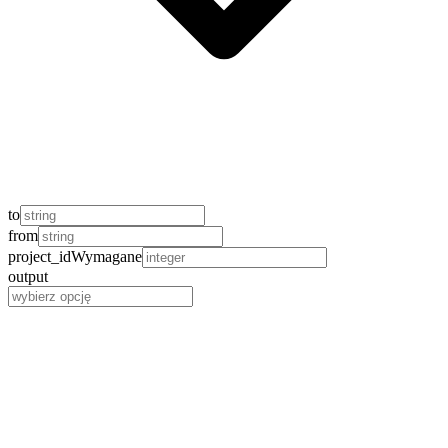
to
from
project_id
Wymagane
output