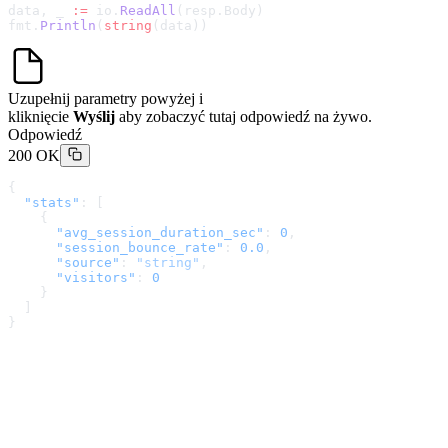
data, _ 
:=
 io.
ReadAll
(resp.Body)
fmt.
Println
(
string
(data))
Uzupełnij parametry powyżej i
kliknięcie
Wyślij
aby zobaczyć tutaj odpowiedź na żywo.
Odpowiedź
200 OK
{
  "stats"
: [
    {
      "avg_session_duration_sec"
: 
0
,
      "session_bounce_rate"
: 
0.0
,
      "source"
: 
"string"
,
      "visitors"
: 
0
    }
  ]
}