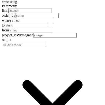
error
string
Parametry
limit
order_by
where
to
from
project_id
Wymagane
output