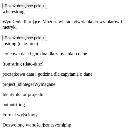
Pokaż dostępne pola ↓
where
string
Wyrażenie filtrujące. Może zawierać odwołania do wymiarów i
metryk.
Pokaż dostępne pola ↓
to
string (date-time)
końcowa data i godzina dla zapytania o dane
from
string (date-time)
początkowa data i godzina dla zapytania o dane
project_id
integer
Wymagane
Identyfikator projektu
output
string
Format wyjściowy.
Dozwolone wartości
:
json
csv
xml
php