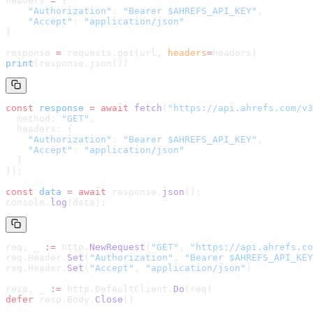
headers 
=
 {
    "Authorization"
: 
"Bearer $AHREFS_API_KEY"
,
    "Accept"
: 
"application/json"
}
response 
=
 requests.get(url, 
headers
=
headers
)
print
(response.json())
const
 response
 =
 await
 fetch
(
"
https://api.ahrefs.com/v3
  method: 
"GET"
,
  headers: {
    "Authorization"
: 
"Bearer $AHREFS_API_KEY"
,
    "Accept"
: 
"application/json"
  }
});
const
 data
 =
 await
 response.
json
();
console.
log
(data);
req, _ 
:=
 http.
NewRequest
(
"GET"
, 
"
https://api.ahrefs.co
req.Header.
Set
(
"Authorization"
, 
"Bearer $AHREFS_API_KEY
req.Header.
Set
(
"Accept"
, 
"application/json"
)
resp, _ 
:=
 http.DefaultClient.
Do
(req)
defer
 resp.Body.
Close
()