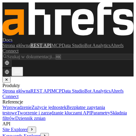
Docs
Strona główna
REST API
MCP
Data Studio
Bot Analytics
Ahrefs
Connect
Szukaj w dokumentacji...
⌘K
✕
Produkty
Strona główna
REST API
MCP
Data Studio
Bot Analytics
Ahrefs
Connect
Referencje
Wprowadzenie
Zużycie jednostek
Bezpłatne zapytania
testowe
Tworzenie i zarządzanie kluczami API
Parametry
Składnia
filtrów
Dziennik zmian
API
Site Explorer
Keywords Explorer