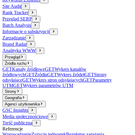
Site Audit
Rank Tracker
Przegląd SERP
Batch Analysis
Informacje o subskrypcji
Zarządzanie
Brand Radar
Analityka WWW
Przegląd
Źródła ruchu
GET
Kanały źródłowe
GET
Wykres kanałów
źródłowych
GET
Źródła
GET
Wykres źródeł
GET
Strony
odsyłające
GET
Wykres stron odsyłających
GET
Parametry
UTM
GET
Wykres parametrów UTM
Strony
Geografia
Agenci użytkownika
GSC Insights
Media społecznościowe
Treść publiczna
Referencje
Wprowadzenie
Zużycie jednostek
Bezpłatne zapytania