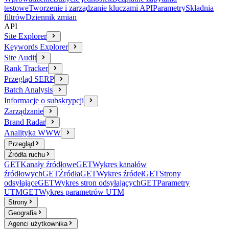
testowe
Tworzenie i zarządzanie kluczami API
Parametry
Składnia
filtrów
Dziennik zmian
API
Site Explorer
Keywords Explorer
Site Audit
Rank Tracker
Przegląd SERP
Batch Analysis
Informacje o subskrypcji
Zarządzanie
Brand Radar
Analityka WWW
Przegląd
Źródła ruchu
GET
Kanały źródłowe
GET
Wykres kanałów
źródłowych
GET
Źródła
GET
Wykres źródeł
GET
Strony
odsyłające
GET
Wykres stron odsyłających
GET
Parametry
UTM
GET
Wykres parametrów UTM
Strony
Geografia
Agenci użytkownika