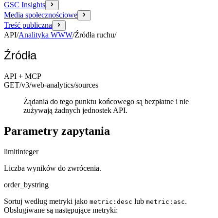
GSC Insights
Media społecznościowe
Treść publiczna
API
/
Analityka WWW
/
Źródła ruchu
/
Źródła
API + MCP
GET
/v3/web-analytics
/sources
Żądania do tego punktu końcowego są bezpłatne i nie
zużywają żadnych jednostek API.
Parametry zapytania
limit
integer
Liczba wyników do zwrócenia.
order_by
string
Sortuj według metryki jako
lub
.
metric:desc
metric:asc
Obsługiwane są następujące metryki: