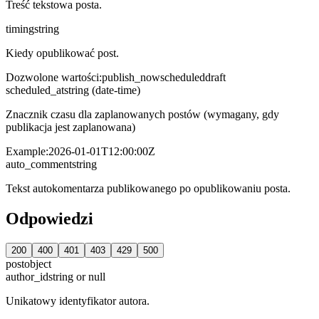
Treść tekstowa posta.
timing
string
Kiedy opublikować post.
Dozwolone wartości
:
publish_now
scheduled
draft
scheduled_at
string (date-time)
Znacznik czasu dla zaplanowanych postów (wymagany, gdy
publikacja jest zaplanowana)
Example:
2026-01-01T12:00:00Z
auto_comment
string
Tekst autokomentarza publikowanego po opublikowaniu posta.
Odpowiedzi
200
400
401
403
429
500
post
object
author_id
string or null
Unikatowy identyfikator autora.