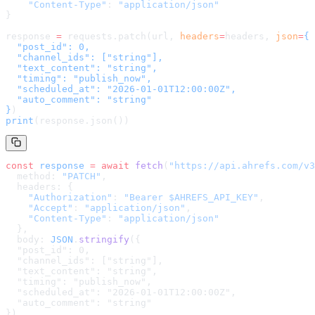
    "Content-Type"
: 
"application/json"
}
response 
=
 requests.patch(url, 
headers
=
headers
, 
json
=
{

  "post_id": 0,

  "channel_ids": ["string"],

  "text_content": "string",

  "timing": "publish_now",

  "scheduled_at": "2026-01-01T12:00:00Z",

  "auto_comment": "string"

}
)
print
(response.json())
const
 response
 =
 await
 fetch
(
"
https://api.ahrefs.com/v3
  method: 
"PATCH"
,
  headers: {
    "Authorization"
: 
"Bearer $AHREFS_API_KEY"
,
    "Accept"
: 
"application/json"
,
    "Content-Type"
: 
"application/json"
  },
  body: 
JSON
.
stringify
(
{

  "post_id": 0,

  "channel_ids": ["string"],

  "text_content": "string",

  "timing": "publish_now",

  "scheduled_at": "2026-01-01T12:00:00Z",

  "auto_comment": "string"

}
)