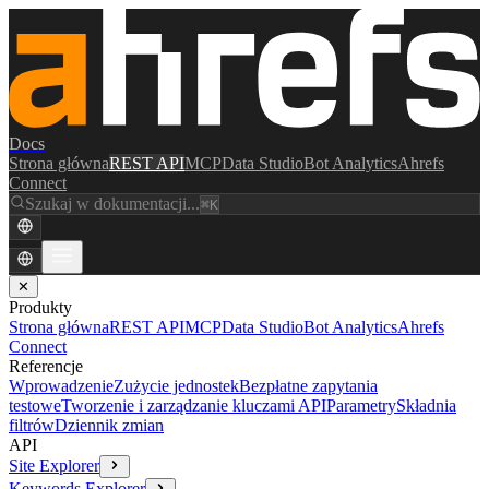
Docs
Strona główna
REST API
MCP
Data Studio
Bot Analytics
Ahrefs
Connect
Szukaj w dokumentacji...
⌘K
✕
Produkty
Strona główna
REST API
MCP
Data Studio
Bot Analytics
Ahrefs
Connect
Referencje
Wprowadzenie
Zużycie jednostek
Bezpłatne zapytania
testowe
Tworzenie i zarządzanie kluczami API
Parametry
Składnia
filtrów
Dziennik zmian
API
Site Explorer
Keywords Explorer