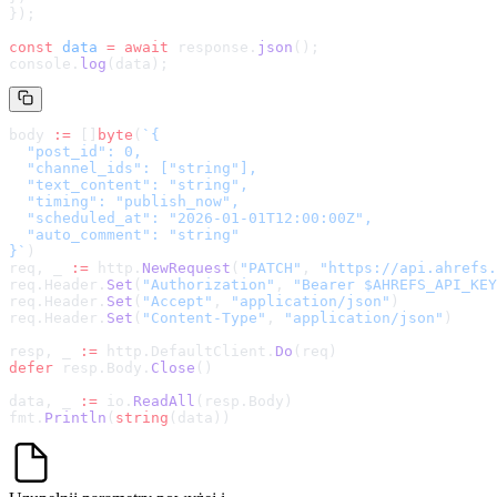
});
const
 data
 =
 await
 response.
json
();
console.
log
(data);
body 
:=
 []
byte
(
`
{

  "post_id": 0,

  "channel_ids": ["string"],

  "text_content": "string",

  "timing": "publish_now",

  "scheduled_at": "2026-01-01T12:00:00Z",

  "auto_comment": "string"

}
`
)
req, _ 
:=
 http.
NewRequest
(
"PATCH"
, 
"
https://api.ahrefs.
req.Header.
Set
(
"Authorization"
, 
"Bearer $AHREFS_API_KEY
req.Header.
Set
(
"Accept"
, 
"application/json"
)
req.Header.
Set
(
"Content-Type"
, 
"application/json"
)
resp, _ 
:=
 http.DefaultClient.
Do
(req)
defer
 resp.Body.
Close
()
data, _ 
:=
 io.
ReadAll
(resp.Body)
fmt.
Println
(
string
(data))