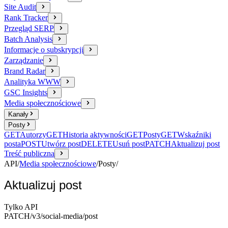
Site Audit
Rank Tracker
Przegląd SERP
Batch Analysis
Informacje o subskrypcji
Zarządzanie
Brand Radar
Analityka WWW
GSC Insights
Media społecznościowe
Kanały
Posty
GET
Autorzy
GET
Historia aktywności
GET
Posty
GET
Wskaźniki
posta
POST
Utwórz post
DELETE
Usuń post
PATCH
Aktualizuj post
Treść publiczna
API
/
Media społecznościowe
/
Posty
/
Aktualizuj post
Tylko API
PATCH
/v3/social-media
/post