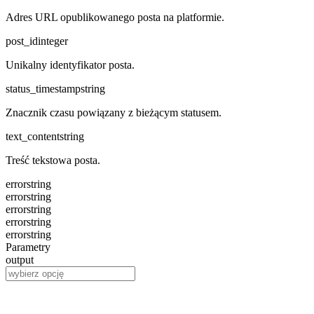
Adres URL opublikowanego posta na platformie.
post_id
integer
Unikalny identyfikator posta.
status_timestamp
string
Znacznik czasu powiązany z bieżącym statusem.
text_content
string
Treść tekstowa posta.
error
string
error
string
error
string
error
string
error
string
Parametry
output