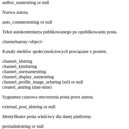
author_name
string or null
Nazwa autora.
auto_comment
string or null
Tekst autokomentarza publikowanego po opublikowaniu posta.
channels
array<object>
Kanały mediów społecznościowych powiązane z postem.
channel_id
string
channel_kind
string
channel_username
string
channel_display_name
string
channel_profile_image_url
string (url) or null
created_at
string (date-time)
Sygnatura czasowa utworzenia posta przez autora.
external_post_id
string or null
Identyfikator posta właściwy dla danej platformy.
permalink
string or null