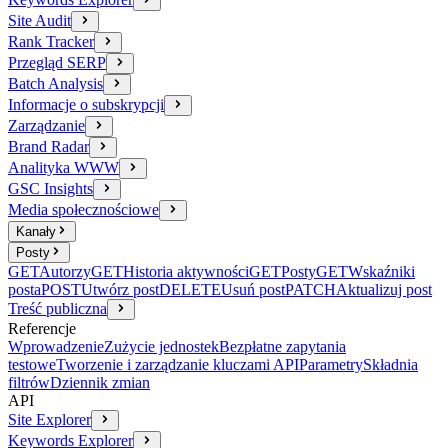
Site Audit
Rank Tracker
Przegląd SERP
Batch Analysis
Informacje o subskrypcji
Zarządzanie
Brand Radar
Analityka WWW
GSC Insights
Media społecznościowe
Kanały
Posty
GET
Autorzy
GET
Historia aktywności
GET
Posty
GET
Wskaźniki
posta
POST
Utwórz post
DELETE
Usuń post
PATCH
Aktualizuj post
Treść publiczna
Referencje
Wprowadzenie
Zużycie jednostek
Bezpłatne zapytania
testowe
Tworzenie i zarządzanie kluczami API
Parametry
Składnia
filtrów
Dziennik zmian
API
Site Explorer
Keywords Explorer