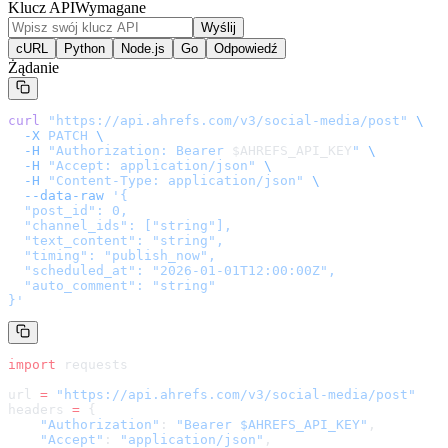
Klucz API
Wymagane
Wyślij
cURL
Python
Node.js
Go
Odpowiedź
Żądanie
curl
 "
https://api.ahrefs.com/v3/social-media/post
"
 \
  -X
 PATCH
 \
  -H
 "Authorization: Bearer 
$AHREFS_API_KEY
"
 \
  -H
 "Accept: application/json"
 \
  -H
 "Content-Type: application/json"
 \
  --data-raw
 '
{

  "post_id": 0,

  "channel_ids": ["string"],

  "text_content": "string",

  "timing": "publish_now",

  "scheduled_at": "2026-01-01T12:00:00Z",

  "auto_comment": "string"

}
'
import
 requests
url 
=
 "
https://api.ahrefs.com/v3/social-media/post
"
headers 
=
 {
    "Authorization"
: 
"Bearer $AHREFS_API_KEY"
,
    "Accept"
: 
"application/json"
,