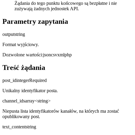
Żądania do tego punktu końcowego są bezpłatne i nie
zużywają żadnych jednostek API.
Parametry zapytania
output
string
Format wyjściowy.
Dozwolone wartości
:
json
csv
xml
php
Treść żądania
post_id
integer
Required
Unikalny identyfikator posta.
channel_ids
array<string>
Niepusta lista identyfikatorów kanałów, na których ma zostać
opublikowany post.
text_content
string