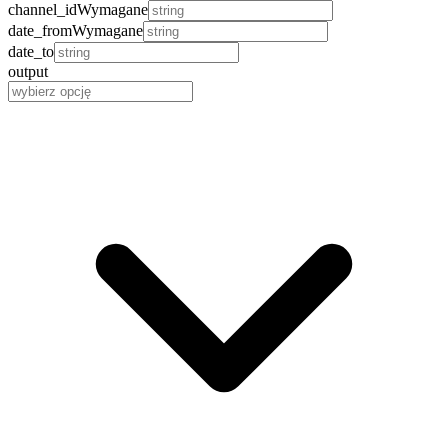
channel_id
Wymagane
date_from
Wymagane
date_to
output