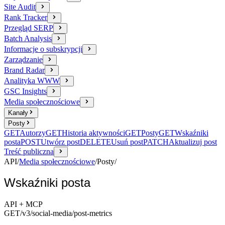
Site Audit
Rank Tracker
Przegląd SERP
Batch Analysis
Informacje o subskrypcji
Zarządzanie
Brand Radar
Analityka WWW
GSC Insights
Media społecznościowe
Kanały
Posty
GET
Autorzy
GET
Historia aktywności
GET
Posty
GET
Wskaźniki
posta
POST
Utwórz post
DELETE
Usuń post
PATCH
Aktualizuj post
Treść publiczna
API
/
Media społecznościowe
/
Posty
/
Wskaźniki posta
API + MCP
GET
/v3/social-media
/post-metrics