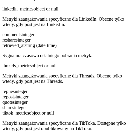
linkedin_metrics
object or null
Metryki zaangażowania specyficzne dla LinkedIn. Obecne tylko
wtedy, gdy post jest na LinkedIn.
comments
integer
reshares
integer
retrieved_at
string (date-time)
Sygnatura czasowa ostatniego pobrania metryk.
threads_metrics
object or null
Metryki zaangażowania specyficzne dla Threads. Obecne tylko
wtedy, gdy post jest na Threads.
replies
integer
reposts
integer
quotes
integer
shares
integer
tiktok_metrics
object or null
Metryki zaangażowania specyficzne dla TikToka. Dostępne tylko
wtedy, gdy post jest opublikowany na TikToku.