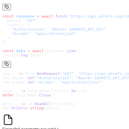
const
 response
 =
 await
 fetch
(
"
https://api.ahrefs.com/v3
  method: 
"GET"
,
  headers: {
    "Authorization"
: 
"Bearer $AHREFS_API_KEY"
,
    "Accept"
: 
"application/json"
  }
});
const
 data
 =
 await
 response.
json
();
console.
log
(data);
req, _ 
:=
 http.
NewRequest
(
"GET"
, 
"
https://api.ahrefs.co
req.Header.
Set
(
"Authorization"
, 
"Bearer $AHREFS_API_KEY
req.Header.
Set
(
"Accept"
, 
"application/json"
)
resp, _ 
:=
 http.DefaultClient.
Do
(req)
defer
 resp.Body.
Close
()
data, _ 
:=
 io.
ReadAll
(resp.Body)
fmt.
Println
(
string
(data))