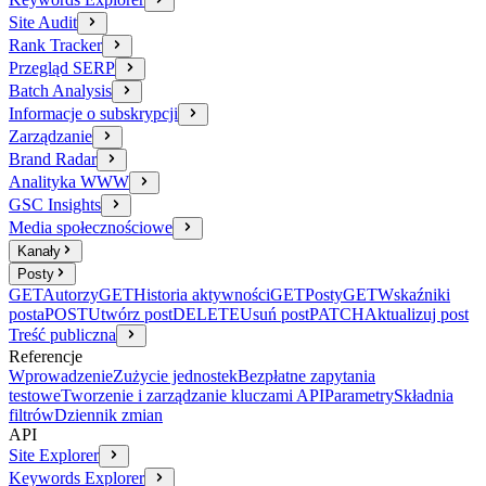
Site Audit
Rank Tracker
Przegląd SERP
Batch Analysis
Informacje o subskrypcji
Zarządzanie
Brand Radar
Analityka WWW
GSC Insights
Media społecznościowe
Kanały
Posty
GET
Autorzy
GET
Historia aktywności
GET
Posty
GET
Wskaźniki
posta
POST
Utwórz post
DELETE
Usuń post
PATCH
Aktualizuj post
Treść publiczna
Referencje
Wprowadzenie
Zużycie jednostek
Bezpłatne zapytania
testowe
Tworzenie i zarządzanie kluczami API
Parametry
Składnia
filtrów
Dziennik zmian
API
Site Explorer
Keywords Explorer