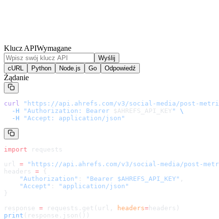
Klucz API
Wymagane
Wyślij
cURL
Python
Node.js
Go
Odpowiedź
Żądanie
curl
 "
https://api.ahrefs.com/v3/social-media/post-metri
  -H
 "Authorization: Bearer 
$AHREFS_API_KEY
"
 \
  -H
 "Accept: application/json"
import
 requests
url 
=
 "
https://api.ahrefs.com/v3/social-media/post-metr
headers 
=
 {
    "Authorization"
: 
"Bearer $AHREFS_API_KEY"
,
    "Accept"
: 
"application/json"
}
response 
=
 requests.get(url, 
headers
=
headers
)
print
(response.json())