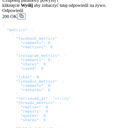
Uzupełnij parametry powyżej i
kliknięcie
Wyślij
aby zobaczyć tutaj odpowiedź na żywo.
Odpowiedź
200 OK
{
  "metrics"
: [
    {
      "facebook_metrics"
: {
        "comments"
: 
0
,
        "reactions"
: 
0
      },
      "instagram_metrics"
: {
        "comments"
: 
0
,
        "shares"
: 
0
,
        "saved"
: 
0
      },
      "likes"
: 
0
,
      "linkedin_metrics"
: {
        "comments"
: 
0
,
        "reshares"
: 
0
      },
      "retrieved_at"
: 
"string"
,
      "threads_metrics"
: {
        "replies"
: 
0
,
        "reposts"
: 
0
,
        "quotes"
: 
0
,
        "shares"
: 
0
      },