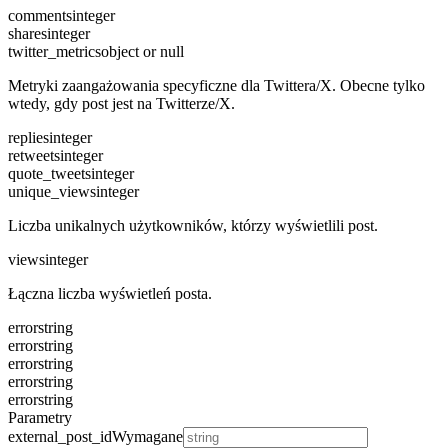
comments
integer
shares
integer
twitter_metrics
object or null
Metryki zaangażowania specyficzne dla Twittera/X. Obecne tylko
wtedy, gdy post jest na Twitterze/X.
replies
integer
retweets
integer
quote_tweets
integer
unique_views
integer
Liczba unikalnych użytkowników, którzy wyświetlili post.
views
integer
Łączna liczba wyświetleń posta.
error
string
error
string
error
string
error
string
error
string
Parametry
external_post_id
Wymagane