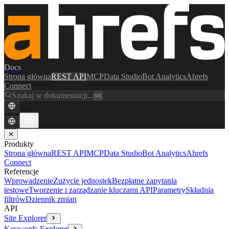
Docs
Strona główna
REST API
MCP
Data Studio
Bot Analytics
Ahrefs
Connect
Szukaj w dokumentacji...
⌘K
✕
Produkty
Strona główna
REST API
MCP
Data Studio
Bot Analytics
Ahrefs
Connect
Referencje
Wprowadzenie
Zużycie jednostek
Bezpłatne zapytania
testowe
Tworzenie i zarządzanie kluczami API
Parametry
Składnia
filtrów
Dziennik zmian
API
Site Explorer
Keywords Explorer