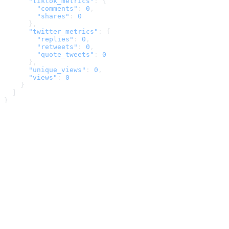
      "tiktok_metrics"
: {
        "comments"
: 
0
,
        "shares"
: 
0
      },
      "twitter_metrics"
: {
        "replies"
: 
0
,
        "retweets"
: 
0
,
        "quote_tweets"
: 
0
      },
      "unique_views"
: 
0
,
      "views"
: 
0
    }
  ]
}