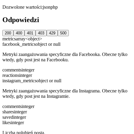
Dozwolone wartości
:
json
php
Odpowiedzi
200
400
401
403
429
500
metrics
array<object>
facebook_metrics
object or null
Metryki zaangażowania specyficzne dla Facebooka. Obecne tylko
wtedy, gdy post jest na Facebooku.
comments
integer
reactions
integer
instagram_metrics
object or null
Metryki zaangażowania specyficzne dla Instagrama. Obecne tylko
wtedy, gdy post jest na Instagramie.
comments
integer
shares
integer
saved
integer
likes
integer
Liczba polubień posta.