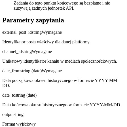
Żądania do tego punktu końcowego są bezpłatne i nie
zużywają żadnych jednostek API.
Parametry zapytania
external_post_id
string
Wymagane
Identyfikator posta właściwy dla danej platformy.
channel_id
string
Wymagane
Unikatowy identyfikator kanału w mediach społecznościowych.
date_from
string (date)
Wymagane
Data początkowa okresu historycznego w formacie YYYY-MM-
DD.
date_to
string (date)
Data końcowa okresu historycznego w formacie YYYY-MM-DD.
output
string
Format wyjściowy.