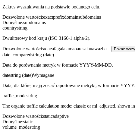
Zakres wyszukiwania na podstawie podanego celu.
Dozwolone wartości
:
exact
prefix
domain
subdomains
Domyślne
:
subdomains
country
string
Dwuliterowy kod kraju (ISO 3166-1 alpha-2).
Dozwolone wartości
:
ad
ae
af
ag
ai
al
am
ao
ar
as
at
au
aw
az
ba
…
Pokaż wszy
date_compared
string (date)
Data do porównania metryk w formacie YYYY-MM-DD.
date
string (date)
Wymagane
Data, dla której mają zostać raportowane metryki, w formacie Y
traffic_mode
string
The organic traffic calculation mode: classic or ml_adjusted, shown in t
Dozwolone wartości
:
static
adaptive
Domyślne
:
static
volume_mode
string