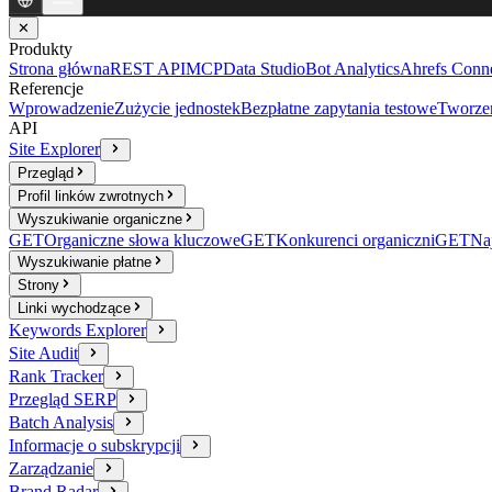
✕
Produkty
Strona główna
REST API
MCP
Data Studio
Bot Analytics
Ahrefs Conn
Referencje
Wprowadzenie
Zużycie jednostek
Bezpłatne zapytania testowe
Tworzen
API
Site Explorer
Przegląd
Profil linków zwrotnych
Wyszukiwanie organiczne
GET
Organiczne słowa kluczowe
GET
Konkurenci organiczni
GET
Naj
Wyszukiwanie płatne
Strony
Linki wychodzące
Keywords Explorer
Site Audit
Rank Tracker
Przegląd SERP
Batch Analysis
Informacje o subskrypcji
Zarządzanie
Brand Radar