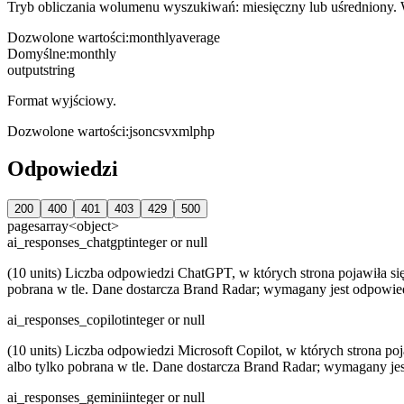
Tryb obliczania wolumenu wyszukiwań: miesięczny lub uśredniony. 
Dozwolone wartości
:
monthly
average
Domyślne
:
monthly
output
string
Format wyjściowy.
Dozwolone wartości
:
json
csv
xml
php
Odpowiedzi
200
400
401
403
429
500
pages
array<object>
ai_responses_chatgpt
integer or null
(10 units) Liczba odpowiedzi ChatGPT, w których strona pojawiła si
pobrana w tle. Dane dostarcza Brand Radar; wymagany jest odpowied
ai_responses_copilot
integer or null
(10 units) Liczba odpowiedzi Microsoft Copilot, w których strona p
albo tylko pobrana w tle. Dane dostarcza Brand Radar; wymagany je
ai_responses_gemini
integer or null