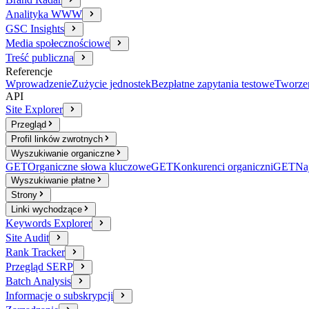
Analityka WWW
GSC Insights
Media społecznościowe
Treść publiczna
Referencje
Wprowadzenie
Zużycie jednostek
Bezpłatne zapytania testowe
Tworzen
API
Site Explorer
Przegląd
Profil linków zwrotnych
Wyszukiwanie organiczne
GET
Organiczne słowa kluczowe
GET
Konkurenci organiczni
GET
Naj
Wyszukiwanie płatne
Strony
Linki wychodzące
Keywords Explorer
Site Audit
Rank Tracker
Przegląd SERP
Batch Analysis
Informacje o subskrypcji