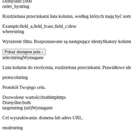
Domyślne
:
1000
order_by
string
Rozdzielana przecinkami lista kolumn, według których mają być sor
Example:
field_a,field_b:asc,field_c:desc
where
string
Wyrażenie filtra. Rozpoznawane są następujące identyfikatory kolum
Pokaż dostępne pola ↓
select
string
Wymagane
Lista kolumn do zwrócenia, rozdzielona przecinkami. Prawidłowe id
protocol
string
Protokół Twojego celu.
Dozwolone wartości
:
both
http
https
Domyślne
:
both
target
string (url)
Wymagane
Cel wyszukiwania: domena lub adres URL.
mode
string