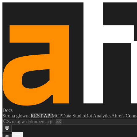
Docs
Strona główna
REST API
MCP
Data Studio
Bot Analytics
Ahrefs Conn
Szukaj w dokumentacji...
⌘K