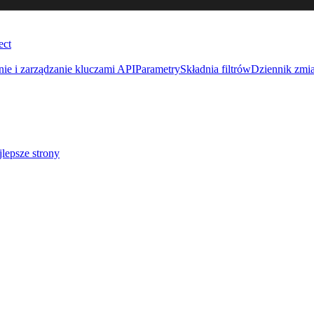
ect
ie i zarządzanie kluczami API
Parametry
Składnia filtrów
Dziennik zmi
lepsze strony