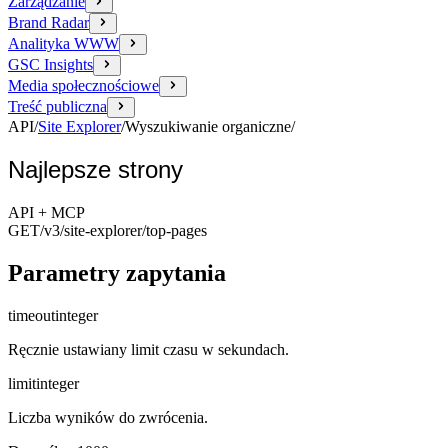
Zarządzanie
Brand Radar
Analityka WWW
GSC Insights
Media społecznościowe
Treść publiczna
API
/
Site Explorer
/
Wyszukiwanie organiczne
/
Najlepsze strony
API + MCP
GET
/v3/site-explorer
/top-pages
Parametry zapytania
timeout
integer
Ręcznie ustawiany limit czasu w sekundach.
limit
integer
Liczba wyników do zwrócenia.