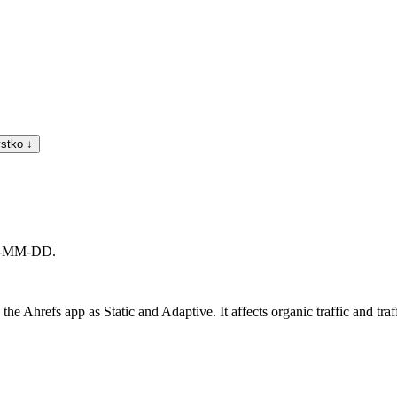
stko ↓
YYY-MM-DD.
he Ahrefs app as Static and Adaptive. It affects organic traffic and traf