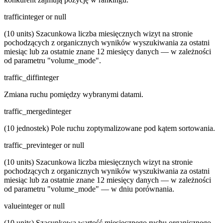
traffic
integer or null
(10 units) Szacunkowa liczba miesięcznych wizyt na stronie
pochodzących z organicznych wyników wyszukiwania za ostatni
miesiąc lub za ostatnie znane 12 miesięcy danych — w zależności
od parametru "volume_mode".
traffic_diff
integer
Zmiana ruchu pomiędzy wybranymi datami.
traffic_merged
integer
(10 jednostek) Pole ruchu zoptymalizowane pod kątem sortowania.
traffic_prev
integer or null
(10 units) Szacunkowa liczba miesięcznych wizyt na stronie
pochodzących z organicznych wyników wyszukiwania za ostatni
miesiąc lub za ostatnie znane 12 miesięcy danych — w zależności
od parametru "volume_mode" — w dniu porównania.
value
integer or null
(10 units) Szacunkowa wartość miesięcznego ruchu organicznego