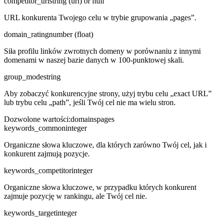
competitor_url
string (url) or null
URL konkurenta Twojego celu w trybie grupowania „pages”.
domain_rating
number (float)
Siła profilu linków zwrotnych domeny w porównaniu z innymi
domenami w naszej bazie danych w 100-punktowej skali.
group_mode
string
Aby zobaczyć konkurencyjne strony, użyj trybu celu „exact URL”
lub trybu celu „path”, jeśli Twój cel nie ma wielu stron.
Dozwolone wartości
:
domains
pages
keywords_common
integer
Organiczne słowa kluczowe, dla których zarówno Twój cel, jak i
konkurent zajmują pozycje.
keywords_competitor
integer
Organiczne słowa kluczowe, w przypadku których konkurent
zajmuje pozycję w rankingu, ale Twój cel nie.
keywords_target
integer