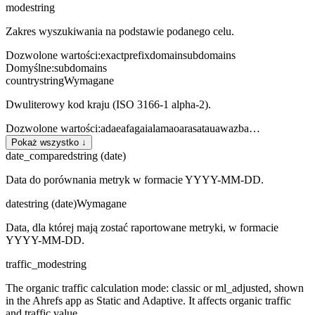
mode
string
Zakres wyszukiwania na podstawie podanego celu.
Dozwolone wartości
:
exact
prefix
domain
subdomains
Domyślne
:
subdomains
country
string
Wymagane
Dwuliterowy kod kraju (ISO 3166-1 alpha-2).
Dozwolone wartości
:
ad
ae
af
ag
ai
al
am
ao
ar
as
at
au
aw
az
ba
…
Pokaż wszystko ↓
date_compared
string (date)
Data do porównania metryk w formacie YYYY-MM-DD.
date
string (date)
Wymagane
Data, dla której mają zostać raportowane metryki, w formacie
YYYY-MM-DD.
traffic_mode
string
The organic traffic calculation mode: classic or ml_adjusted, shown
in the Ahrefs app as Static and Adaptive. It affects organic traffic
and traffic value.