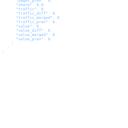
      "pages_prev"
: 
0
,
      "share"
: 
0.0
,
      "traffic"
: 
0
,
      "traffic_diff"
: 
0
,
      "traffic_merged"
: 
0
,
      "traffic_prev"
: 
0
,
      "value"
: 
0
,
      "value_diff"
: 
0
,
      "value_merged"
: 
0
,
      "value_prev"
: 
0
    }
  ]
}