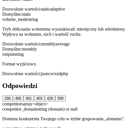
Dozwolone wartości
:
static
adaptive
Domyślne
:
static
volume_mode
string
Tryb obliczania wolumenu wyszukiwań: miesięczny lub uśredniony.
Wpływa na wolumen, ruch i wartość ruchu.
Dozwolone wartości
:
monthly
average
Domyślne
:
monthly
output
string
Format wyjściowy.
Dozwolone wartości
:
json
csv
xml
php
Odpowiedzi
200
400
401
403
429
500
competitors
array<object>
competitor_domain
string (domain) or null
Domena konkurenta Twojego celu w trybie grupowania „domains”.