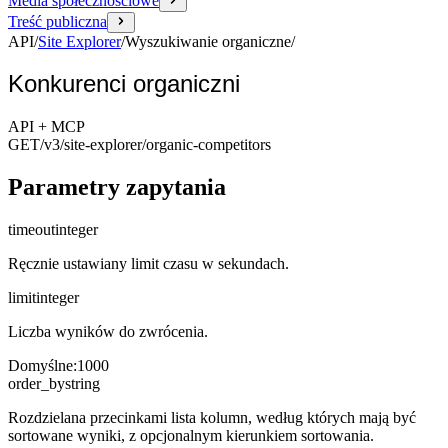
Media społecznościowe
Treść publiczna
API
/
Site Explorer
/
Wyszukiwanie organiczne
/
Konkurenci organiczni
API + MCP
GET
/v3/site-explorer
/organic-competitors
Parametry zapytania
timeout
integer
Ręcznie ustawiany limit czasu w sekundach.
limit
integer
Liczba wyników do zwrócenia.
Domyślne
:
1000
order_by
string
Rozdzielana przecinkami lista kolumn, według których mają być
sortowane wyniki, z opcjonalnym kierunkiem sortowania.