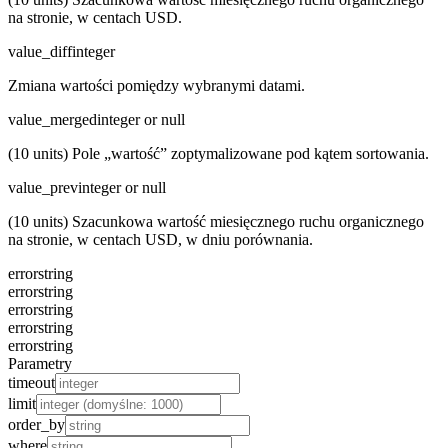
na stronie, w centach USD.
value_diff
integer
Zmiana wartości pomiędzy wybranymi datami.
value_merged
integer or null
(10 units) Pole „wartość” zoptymalizowane pod kątem sortowania.
value_prev
integer or null
(10 units) Szacunkowa wartość miesięcznego ruchu organicznego
na stronie, w centach USD, w dniu porównania.
error
string
error
string
error
string
error
string
error
string
Parametry
timeout
limit
order_by
where