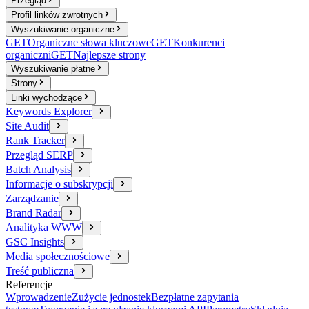
Przegląd
Profil linków zwrotnych
Wyszukiwanie organiczne
GET
Organiczne słowa kluczowe
GET
Konkurenci
organiczni
GET
Najlepsze strony
Wyszukiwanie płatne
Strony
Linki wychodzące
Keywords Explorer
Site Audit
Rank Tracker
Przegląd SERP
Batch Analysis
Informacje o subskrypcji
Zarządzanie
Brand Radar
Analityka WWW
GSC Insights
Media społecznościowe
Treść publiczna
Referencje
Wprowadzenie
Zużycie jednostek
Bezpłatne zapytania