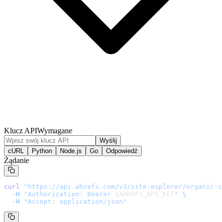
Klucz API
Wymagane
Wyślij
cURL
Python
Node.js
Go
Odpowiedź
Żądanie
curl
 "
https://api.ahrefs.com/v3/site-explorer/organic-c
  -H
 "Authorization: Bearer 
$AHREFS_API_KEY
"
 \
  -H
 "Accept: application/json"