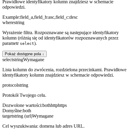
Prawidłowe identyfikatory kolumn znajdziesz w schemacie
odpowiedzi.
Example:
field_a,field_b:asc,field_c:desc
where
string
Wyrażenie filtra. Rozpoznawane są następujące identyfikatory
kolumn (różnią się od identyfikatorów rozpoznawanych przez
parametr
).
select
Pokaż dostępne pola ↓
select
string
Wymagane
Lista kolumn do zwrócenia, rozdzielona przecinkami. Prawidłowe
identyfikatory kolumn znajdziesz w schemacie odpowiedzi.
protocol
string
Protokół Twojego celu.
Dozwolone wartości
:
both
http
https
Domyślne
:
both
target
string (url)
Wymagane
Cel wyszukiwania: domena lub adres URL.