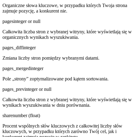
Organiczne słowa kluczowe, w przypadku których Twoja strona
zajmuje pozycję, a konkurent nie.
pages
integer or null
Całkowita liczba stron z wybranej witryny, które wyświetlają się w
organicznych wynikach wyszukiwania.
pages_diff
integer
Zmiana liczby stron pomiędzy wybranymi datami.
pages_merged
integer
Pole „strony” zoptymalizowane pod kątem sortowania.
pages_prev
integer or null
Całkowita liczba stron z wybranej witryny, które wyświetlają się w
wynikach wyszukiwania w dniu porównania.
share
number (float)
Procent wspólnych słów kluczowych z całkowitej liczby słów
kluczowych, w przypadku których zarówno Twój cel, jak i
konkurent zajmują pozycję w rankingu.