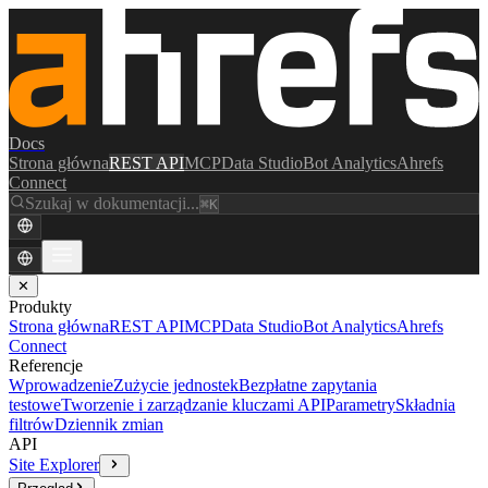
Docs
Strona główna
REST API
MCP
Data Studio
Bot Analytics
Ahrefs
Connect
Szukaj w dokumentacji...
⌘K
✕
Produkty
Strona główna
REST API
MCP
Data Studio
Bot Analytics
Ahrefs
Connect
Referencje
Wprowadzenie
Zużycie jednostek
Bezpłatne zapytania
testowe
Tworzenie i zarządzanie kluczami API
Parametry
Składnia
filtrów
Dziennik zmian
API
Site Explorer