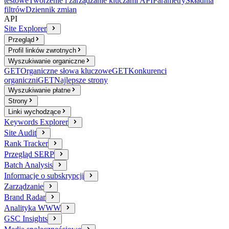
testowe
Tworzenie i zarządzanie kluczami API
Parametry
Składnia
filtrów
Dziennik zmian
API
Site Explorer
Przegląd
Profil linków zwrotnych
Wyszukiwanie organiczne
GET
Organiczne słowa kluczowe
GET
Konkurenci
organiczni
GET
Najlepsze strony
Wyszukiwanie płatne
Strony
Linki wychodzące
Keywords Explorer
Site Audit
Rank Tracker
Przegląd SERP
Batch Analysis
Informacje o subskrypcji
Zarządzanie
Brand Radar
Analityka WWW
GSC Insights