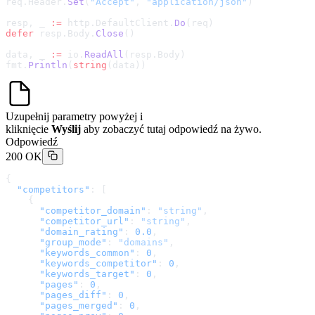
req.Header.
Set
(
"Accept"
, 
"application/json"
)
resp, _ 
:=
 http.DefaultClient.
Do
(req)
defer
 resp.Body.
Close
()
data, _ 
:=
 io.
ReadAll
(resp.Body)
fmt.
Println
(
string
(data))
Uzupełnij parametry powyżej i
kliknięcie
Wyślij
aby zobaczyć tutaj odpowiedź na żywo.
Odpowiedź
200 OK
{
  "competitors"
: [
    {
      "competitor_domain"
: 
"string"
,
      "competitor_url"
: 
"string"
,
      "domain_rating"
: 
0.0
,
      "group_mode"
: 
"domains"
,
      "keywords_common"
: 
0
,
      "keywords_competitor"
: 
0
,
      "keywords_target"
: 
0
,
      "pages"
: 
0
,
      "pages_diff"
: 
0
,
      "pages_merged"
: 
0
,