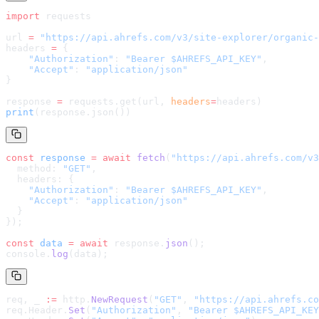
import
 requests
url 
=
 "
https://api.ahrefs.com/v3/site-explorer/organic-
headers 
=
 {
    "Authorization"
: 
"Bearer $AHREFS_API_KEY"
,
    "Accept"
: 
"application/json"
}
response 
=
 requests.get(url, 
headers
=
headers
)
print
(response.json())
const
 response
 =
 await
 fetch
(
"
https://api.ahrefs.com/v3
  method: 
"GET"
,
  headers: {
    "Authorization"
: 
"Bearer $AHREFS_API_KEY"
,
    "Accept"
: 
"application/json"
  }
});
const
 data
 =
 await
 response.
json
();
console.
log
(data);
req, _ 
:=
 http.
NewRequest
(
"GET"
, 
"
https://api.ahrefs.co
req.Header.
Set
(
"Authorization"
, 
"Bearer $AHREFS_API_KEY