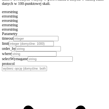
danych w 100-punktowej skali.
error
string
error
string
error
string
error
string
error
string
Parametry
timeout
limit
order_by
where
select
Wymagane
protocol