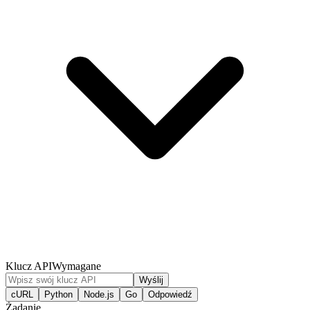
Klucz API
Wymagane
Wyślij
cURL
Python
Node.js
Go
Odpowiedź
Żądanie