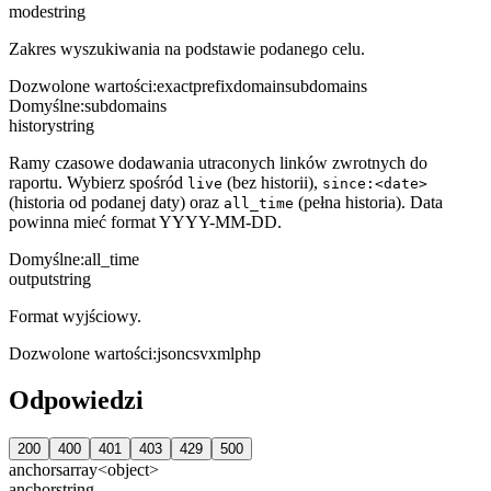
mode
string
Zakres wyszukiwania na podstawie podanego celu.
Dozwolone wartości
:
exact
prefix
domain
subdomains
Domyślne
:
subdomains
history
string
Ramy czasowe dodawania utraconych linków zwrotnych do
raportu. Wybierz spośród
(bez historii),
live
since:<date>
(historia od podanej daty) oraz
(pełna historia). Data
all_time
powinna mieć format YYYY-MM-DD.
Domyślne
:
all_time
output
string
Format wyjściowy.
Dozwolone wartości
:
json
csv
xml
php
Odpowiedzi
200
400
401
403
429
500
anchors
array<object>
anchor
string