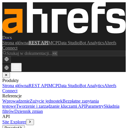
Docs
Strona główna
REST API
MCP
Data Studio
Bot Analytics
Ahrefs
Connect
Szukaj w dokumentacji...
⌘K
✕
Produkty
Strona główna
REST API
MCP
Data Studio
Bot Analytics
Ahrefs
Connect
Referencje
Wprowadzenie
Zużycie jednostek
Bezpłatne zapytania
testowe
Tworzenie i zarządzanie kluczami API
Parametry
Składnia
filtrów
Dziennik zmian
API
Site Explorer