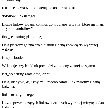
Klikalne słowa w linku kierujące do adresu URL.
dofollow_links
integer
Liczba linków z daną kotwicą do wybranej witryny, które nie mają
atrybutu „nofollow”.
first_seen
string (date-time)
Data pierwszego znalezienia linku z daną kotwicą do wybranej
witryny.
is_spam
boolean
Wskazuje, czy backlink pochodzi z domeny znanej ze spamu.
last_seen
string (date-time) or null
Data, kiedy wykryliśmy, że utracono ostatni link zwrotny z daną
kotwicą.
links_to_target
integer
Liczba przychodzących linków zwrotnych wybranej witryny z daną
kotwicą.