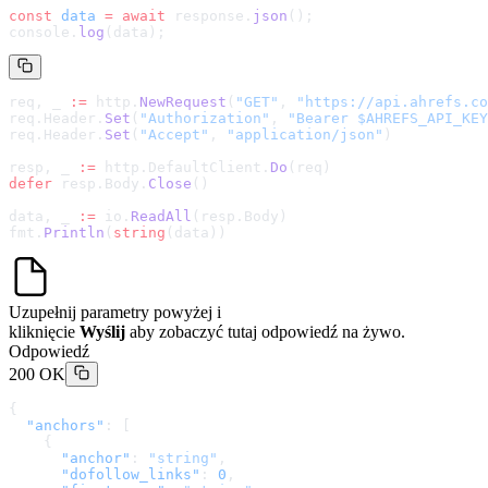
const
 data
 =
 await
 response.
json
();
console.
log
(data);
req, _ 
:=
 http.
NewRequest
(
"GET"
, 
"
https://api.ahrefs.co
req.Header.
Set
(
"Authorization"
, 
"Bearer $AHREFS_API_KEY
req.Header.
Set
(
"Accept"
, 
"application/json"
)
resp, _ 
:=
 http.DefaultClient.
Do
(req)
defer
 resp.Body.
Close
()
data, _ 
:=
 io.
ReadAll
(resp.Body)
fmt.
Println
(
string
(data))
Uzupełnij parametry powyżej i
kliknięcie
Wyślij
aby zobaczyć tutaj odpowiedź na żywo.
Odpowiedź
200 OK
{
  "anchors"
: [
    {
      "anchor"
: 
"string"
,
      "dofollow_links"
: 
0
,