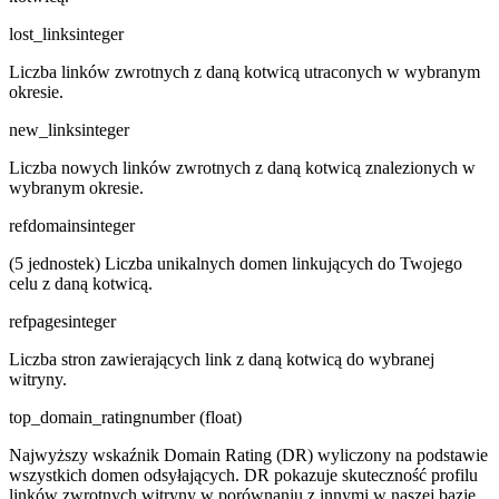
lost_links
integer
Liczba linków zwrotnych z daną kotwicą utraconych w wybranym
okresie.
new_links
integer
Liczba nowych linków zwrotnych z daną kotwicą znalezionych w
wybranym okresie.
refdomains
integer
(5 jednostek) Liczba unikalnych domen linkujących do Twojego
celu z daną kotwicą.
refpages
integer
Liczba stron zawierających link z daną kotwicą do wybranej
witryny.
top_domain_rating
number (float)
Najwyższy wskaźnik Domain Rating (DR) wyliczony na podstawie
wszystkich domen odsyłających. DR pokazuje skuteczność profilu
linków zwrotnych witryny w porównaniu z innymi w naszej bazie