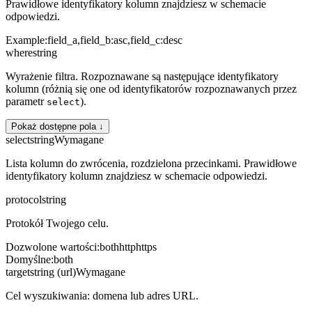
Prawidłowe identyfikatory kolumn znajdziesz w schemacie
odpowiedzi.
Example:
field_a,field_b:asc,field_c:desc
where
string
Wyrażenie filtra. Rozpoznawane są następujące identyfikatory
kolumn (różnią się one od identyfikatorów rozpoznawanych przez
parametr
).
select
Pokaż dostępne pola ↓
select
string
Wymagane
Lista kolumn do zwrócenia, rozdzielona przecinkami. Prawidłowe
identyfikatory kolumn znajdziesz w schemacie odpowiedzi.
protocol
string
Protokół Twojego celu.
Dozwolone wartości
:
both
http
https
Domyślne
:
both
target
string (url)
Wymagane
Cel wyszukiwania: domena lub adres URL.