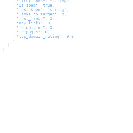
      "first_seen"
: 
"string"
,
      "is_spam"
: 
true
,
      "last_seen"
: 
"string"
,
      "links_to_target"
: 
0
,
      "lost_links"
: 
0
,
      "new_links"
: 
0
,
      "refdomains"
: 
0
,
      "refpages"
: 
0
,
      "top_domain_rating"
: 
0.0
    }
  ]
}