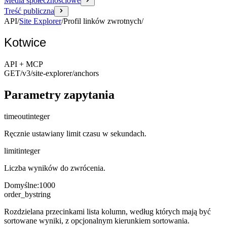
Media społecznościowe
Treść publiczna
API
/
Site Explorer
/
Profil linków zwrotnych
/
Kotwice
API + MCP
GET
/v3/site-explorer
/anchors
Parametry zapytania
timeout
integer
Ręcznie ustawiany limit czasu w sekundach.
limit
integer
Liczba wyników do zwrócenia.
Domyślne
:
1000
order_by
string
Rozdzielana przecinkami lista kolumn, według których mają być
sortowane wyniki, z opcjonalnym kierunkiem sortowania.