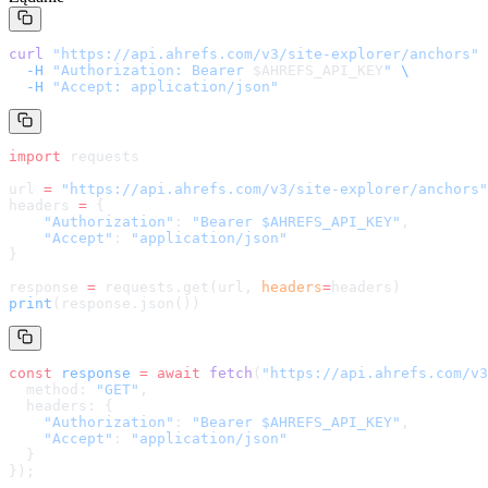
curl
 "
https://api.ahrefs.com/v3/site-explorer/anchors
"
 
  -H
 "Authorization: Bearer 
$AHREFS_API_KEY
"
 \
  -H
 "Accept: application/json"
import
 requests
url 
=
 "
https://api.ahrefs.com/v3/site-explorer/anchors
"
headers 
=
 {
    "Authorization"
: 
"Bearer $AHREFS_API_KEY"
,
    "Accept"
: 
"application/json"
}
response 
=
 requests.get(url, 
headers
=
headers
)
print
(response.json())
const
 response
 =
 await
 fetch
(
"
https://api.ahrefs.com/v3
  method: 
"GET"
,
  headers: {
    "Authorization"
: 
"Bearer $AHREFS_API_KEY"
,
    "Accept"
: 
"application/json"
  }
});