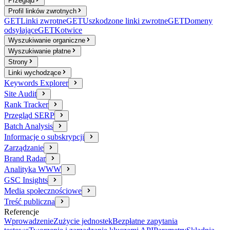
Przegląd
Profil linków zwrotnych
GET
Linki zwrotne
GET
Uszkodzone linki zwrotne
GET
Domeny
odsyłające
GET
Kotwice
Wyszukiwanie organiczne
Wyszukiwanie płatne
Strony
Linki wychodzące
Keywords Explorer
Site Audit
Rank Tracker
Przegląd SERP
Batch Analysis
Informacje o subskrypcji
Zarządzanie
Brand Radar
Analityka WWW
GSC Insights
Media społecznościowe
Treść publiczna
Referencje
Wprowadzenie
Zużycie jednostek
Bezpłatne zapytania