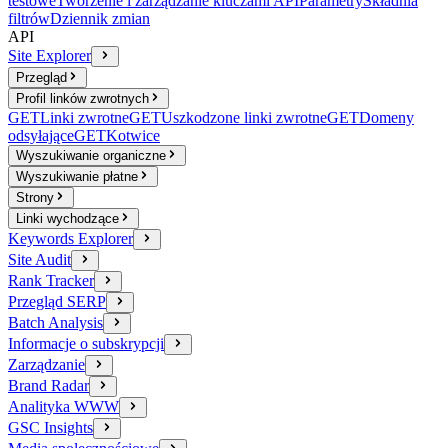
testowe
Tworzenie i zarządzanie kluczami API
Parametry
Składnia
filtrów
Dziennik zmian
API
Site Explorer
Przegląd
Profil linków zwrotnych
GET
Linki zwrotne
GET
Uszkodzone linki zwrotne
GET
Domeny
odsyłające
GET
Kotwice
Wyszukiwanie organiczne
Wyszukiwanie płatne
Strony
Linki wychodzące
Keywords Explorer
Site Audit
Rank Tracker
Przegląd SERP
Batch Analysis
Informacje o subskrypcji
Zarządzanie
Brand Radar
Analityka WWW
GSC Insights