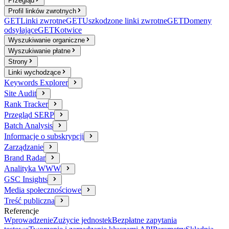
Przegląd
Profil linków zwrotnych
GET
Linki zwrotne
GET
Uszkodzone linki zwrotne
GET
Domeny
odsyłające
GET
Kotwice
Wyszukiwanie organiczne
Wyszukiwanie płatne
Strony
Linki wychodzące
Keywords Explorer
Site Audit
Rank Tracker
Przegląd SERP
Batch Analysis
Informacje o subskrypcji
Zarządzanie
Brand Radar
Analityka WWW
GSC Insights
Media społecznościowe
Treść publiczna
Referencje
Wprowadzenie
Zużycie jednostek
Bezpłatne zapytania