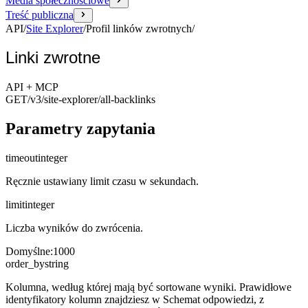
Media społecznościowe
Treść publiczna
API
/
Site Explorer
/
Profil linków zwrotnych
/
Linki zwrotne
API + MCP
GET
/v3/site-explorer
/all-backlinks
Parametry zapytania
timeout
integer
Ręcznie ustawiany limit czasu w sekundach.
limit
integer
Liczba wyników do zwrócenia.
Domyślne
:
1000
order_by
string
Kolumna, według której mają być sortowane wyniki. Prawidłowe
identyfikatory kolumn znajdziesz w Schemat odpowiedzi, z