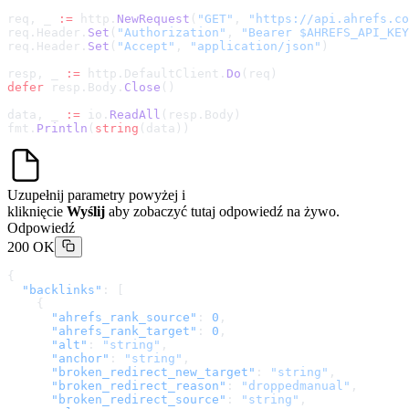
req, _ 
:=
 http.
NewRequest
(
"GET"
, 
"
https://api.ahrefs.co
req.Header.
Set
(
"Authorization"
, 
"Bearer $AHREFS_API_KEY
req.Header.
Set
(
"Accept"
, 
"application/json"
)
resp, _ 
:=
 http.DefaultClient.
Do
(req)
defer
 resp.Body.
Close
()
data, _ 
:=
 io.
ReadAll
(resp.Body)
fmt.
Println
(
string
(data))
Uzupełnij parametry powyżej i
kliknięcie
Wyślij
aby zobaczyć tutaj odpowiedź na żywo.
Odpowiedź
200 OK
{
  "backlinks"
: [
    {
      "ahrefs_rank_source"
: 
0
,
      "ahrefs_rank_target"
: 
0
,
      "alt"
: 
"string"
,
      "anchor"
: 
"string"
,
      "broken_redirect_new_target"
: 
"string"
,
      "broken_redirect_reason"
: 
"droppedmanual"
,
      "broken_redirect_source"
: 
"string"
,