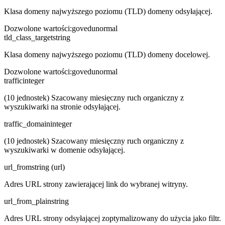
Klasa domeny najwyższego poziomu (TLD) domeny odsyłającej.
Dozwolone wartości
:
gov
edu
normal
tld_class_target
string
Klasa domeny najwyższego poziomu (TLD) domeny docelowej.
Dozwolone wartości
:
gov
edu
normal
traffic
integer
(10 jednostek) Szacowany miesięczny ruch organiczny z
wyszukiwarki na stronie odsyłającej.
traffic_domain
integer
(10 jednostek) Szacowany miesięczny ruch organiczny z
wyszukiwarki w domenie odsyłającej.
url_from
string (url)
Adres URL strony zawierającej link do wybranej witryny.
url_from_plain
string
Adres URL strony odsyłającej zoptymalizowany do użycia jako filtr.