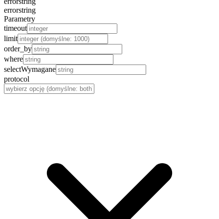
error
string
error
string
Parametry
timeout
limit
order_by
where
select
Wymagane
protocol