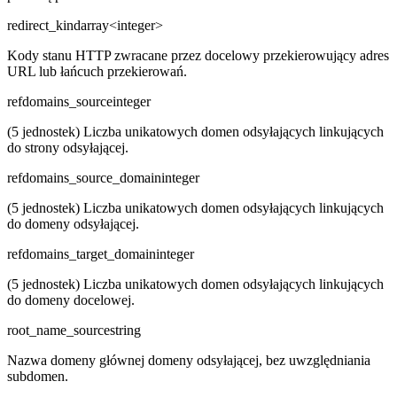
redirect_kind
array<integer>
Kody stanu HTTP zwracane przez docelowy przekierowujący adres
URL lub łańcuch przekierowań.
refdomains_source
integer
(5 jednostek) Liczba unikatowych domen odsyłających linkujących
do strony odsyłającej.
refdomains_source_domain
integer
(5 jednostek) Liczba unikatowych domen odsyłających linkujących
do domeny odsyłającej.
refdomains_target_domain
integer
(5 jednostek) Liczba unikatowych domen odsyłających linkujących
do domeny docelowej.
root_name_source
string
Nazwa domeny głównej domeny odsyłającej, bez uwzględniania
subdomen.