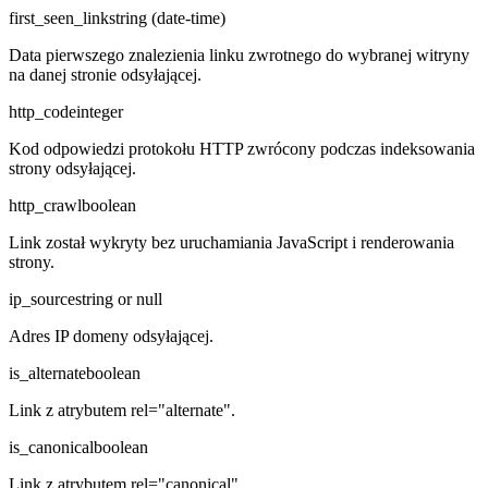
first_seen_link
string (date-time)
Data pierwszego znalezienia linku zwrotnego do wybranej witryny
na danej stronie odsyłającej.
http_code
integer
Kod odpowiedzi protokołu HTTP zwrócony podczas indeksowania
strony odsyłającej.
http_crawl
boolean
Link został wykryty bez uruchamiania JavaScript i renderowania
strony.
ip_source
string or null
Adres IP domeny odsyłającej.
is_alternate
boolean
Link z atrybutem rel="alternate".
is_canonical
boolean
Link z atrybutem rel="canonical".