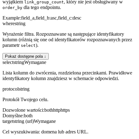
wyjątkiem
, który nie jest obsługiwany w
link_group_count
dla tego endpointu.
order_by
Example:
field_a,field_b:asc,field_c:desc
where
string
Wyrażenie filtra. Rozpoznawane są następujące identyfikatory
kolumn (różnią się one od identyfikatorów rozpoznawanych przez
parametr
).
select
Pokaż dostępne pola ↓
select
string
Wymagane
Lista kolumn do zwrócenia, rozdzielona przecinkami. Prawidłowe
identyfikatory kolumn znajdziesz w schemacie odpowiedzi.
protocol
string
Protokół Twojego celu.
Dozwolone wartości
:
both
http
https
Domyślne
:
both
target
string (url)
Wymagane
Cel wyszukiwania: domena lub adres URL.