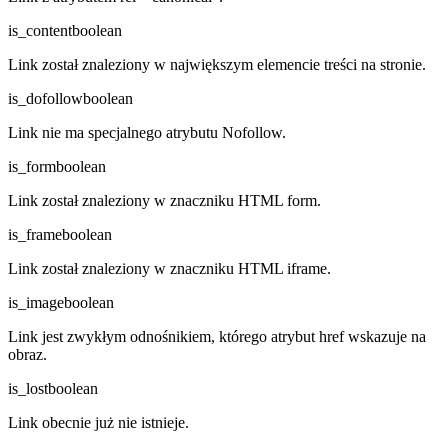
is_content
boolean
Link został znaleziony w największym elemencie treści na stronie.
is_dofollow
boolean
Link nie ma specjalnego atrybutu Nofollow.
is_form
boolean
Link został znaleziony w znaczniku HTML form.
is_frame
boolean
Link został znaleziony w znaczniku HTML iframe.
is_image
boolean
Link jest zwykłym odnośnikiem, którego atrybut href wskazuje na
obraz.
is_lost
boolean
Link obecnie już nie istnieje.