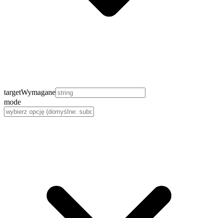
target
Wymagane
mode