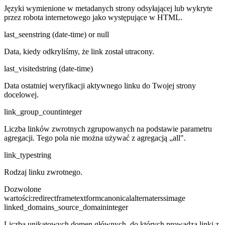
Języki wymienione w metadanych strony odsyłającej lub wykryte
przez robota internetowego jako występujące w HTML.
last_seen
string (date-time) or null
Data, kiedy odkryliśmy, że link został utracony.
last_visited
string (date-time)
Data ostatniej weryfikacji aktywnego linku do Twojej strony
docelowej.
link_group_count
integer
Liczba linków zwrotnych zgrupowanych na podstawie parametru
agregacji. Tego pola nie można używać z agregacją „all".
link_type
string
Rodzaj linku zwrotnego.
Dozwolone
wartości
:
redirect
frame
text
form
canonical
alternate
rss
image
linked_domains_source_domain
integer
Liczba unikatowych domen głównych, do których prowadzą linki z