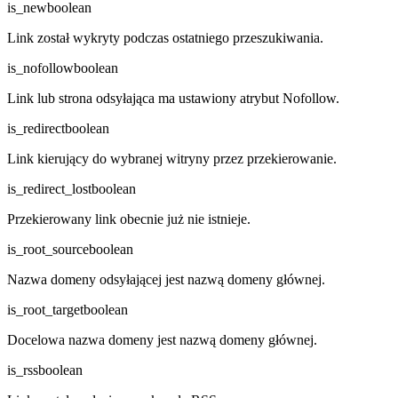
is_new
boolean
Link został wykryty podczas ostatniego przeszukiwania.
is_nofollow
boolean
Link lub strona odsyłająca ma ustawiony atrybut Nofollow.
is_redirect
boolean
Link kierujący do wybranej witryny przez przekierowanie.
is_redirect_lost
boolean
Przekierowany link obecnie już nie istnieje.
is_root_source
boolean
Nazwa domeny odsyłającej jest nazwą domeny głównej.
is_root_target
boolean
Docelowa nazwa domeny jest nazwą domeny głównej.
is_rss
boolean