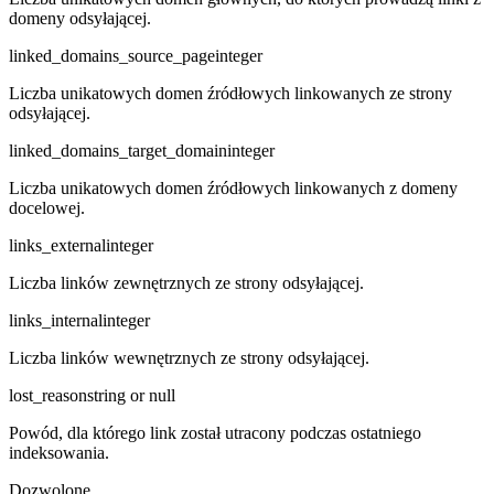
domeny odsyłającej.
linked_domains_source_page
integer
Liczba unikatowych domen źródłowych linkowanych ze strony
odsyłającej.
linked_domains_target_domain
integer
Liczba unikatowych domen źródłowych linkowanych z domeny
docelowej.
links_external
integer
Liczba linków zewnętrznych ze strony odsyłającej.
links_internal
integer
Liczba linków wewnętrznych ze strony odsyłającej.
lost_reason
string or null
Powód, dla którego link został utracony podczas ostatniego
indeksowania.
Dozwolone