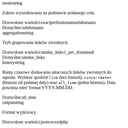
mode
string
Zakres wyszukiwania na podstawie podanego celu.
Dozwolone wartości
:
exact
prefix
domain
subdomains
Domyślne
:
subdomains
aggregation
string
Tryb grupowania linków zwrotnych.
Dozwolone wartości
:
similar_links
1_per_domain
all
Domyślne
:
similar_links
history
string
Ramy czasowe dodawania utraconych linków zwrotnych do
raportu. Wybierz spośród
(bez historii),
live
since:<date>
(historia od podanej daty) oraz
(pełna historia). Data
all_time
powinna mieć format YYYY-MM-DD.
Domyślne
:
all_time
output
string
Format wyjściowy.
Dozwolone wartości
:
json
csv
xml
php