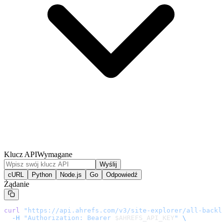
Klucz API
Wymagane
Wyślij
cURL
Python
Node.js
Go
Odpowiedź
Żądanie
curl
 "
https://api.ahrefs.com/v3/site-explorer/all-backl
  -H
 "Authorization: Bearer 
$AHREFS_API_KEY
"
 \