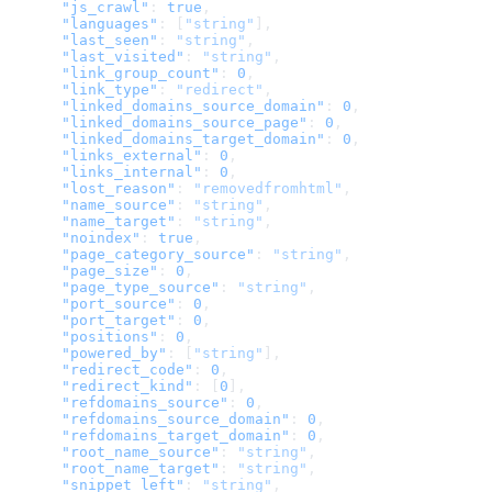
      "js_crawl"
: 
true
,
      "languages"
: [
"string"
],
      "last_seen"
: 
"string"
,
      "last_visited"
: 
"string"
,
      "link_group_count"
: 
0
,
      "link_type"
: 
"redirect"
,
      "linked_domains_source_domain"
: 
0
,
      "linked_domains_source_page"
: 
0
,
      "linked_domains_target_domain"
: 
0
,
      "links_external"
: 
0
,
      "links_internal"
: 
0
,
      "lost_reason"
: 
"removedfromhtml"
,
      "name_source"
: 
"string"
,
      "name_target"
: 
"string"
,
      "noindex"
: 
true
,
      "page_category_source"
: 
"string"
,
      "page_size"
: 
0
,
      "page_type_source"
: 
"string"
,
      "port_source"
: 
0
,
      "port_target"
: 
0
,
      "positions"
: 
0
,
      "powered_by"
: [
"string"
],
      "redirect_code"
: 
0
,
      "redirect_kind"
: [
0
],
      "refdomains_source"
: 
0
,
      "refdomains_source_domain"
: 
0
,
      "refdomains_target_domain"
: 
0
,
      "root_name_source"
: 
"string"
,
      "root_name_target"
: 
"string"
,
      "snippet_left"
: 
"string"
,