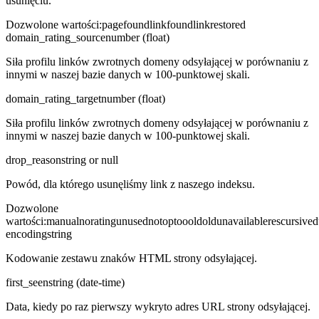
usunięciu.
Dozwolone wartości
:
pagefound
linkfound
linkrestored
domain_rating_source
number (float)
Siła profilu linków zwrotnych domeny odsyłającej w porównaniu z
innymi w naszej bazie danych w 100-punktowej skali.
domain_rating_target
number (float)
Siła profilu linków zwrotnych domeny odsyłającej w porównaniu z
innymi w naszej bazie danych w 100-punktowej skali.
drop_reason
string or null
Powód, dla którego usunęliśmy link z naszego indeksu.
Dozwolone
wartości
:
manual
noratingunused
notop
tooold
oldunavailable
rescursive
d
encoding
string
Kodowanie zestawu znaków HTML strony odsyłającej.
first_seen
string (date-time)
Data, kiedy po raz pierwszy wykryto adres URL strony odsyłającej.