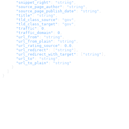
      "snippet_right"
: 
"string"
,
      "source_page_author"
: 
"string"
,
      "source_page_publish_date"
: 
"string"
,
      "title"
: 
"string"
,
      "tld_class_source"
: 
"gov"
,
      "tld_class_target"
: 
"gov"
,
      "traffic"
: 
0
,
      "traffic_domain"
: 
0
,
      "url_from"
: 
"string"
,
      "url_from_plain"
: 
"string"
,
      "url_rating_source"
: 
0.0
,
      "url_redirect"
: [
"string"
],
      "url_redirect_with_target"
: [
"string"
],
      "url_to"
: 
"string"
,
      "url_to_plain"
: 
"string"
    }
  ]
}