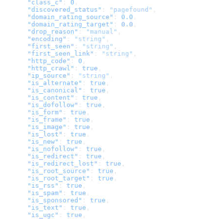
      "class_c"
: 
0
,
      "discovered_status"
: 
"pagefound"
,
      "domain_rating_source"
: 
0.0
,
      "domain_rating_target"
: 
0.0
,
      "drop_reason"
: 
"manual"
,
      "encoding"
: 
"string"
,
      "first_seen"
: 
"string"
,
      "first_seen_link"
: 
"string"
,
      "http_code"
: 
0
,
      "http_crawl"
: 
true
,
      "ip_source"
: 
"string"
,
      "is_alternate"
: 
true
,
      "is_canonical"
: 
true
,
      "is_content"
: 
true
,
      "is_dofollow"
: 
true
,
      "is_form"
: 
true
,
      "is_frame"
: 
true
,
      "is_image"
: 
true
,
      "is_lost"
: 
true
,
      "is_new"
: 
true
,
      "is_nofollow"
: 
true
,
      "is_redirect"
: 
true
,
      "is_redirect_lost"
: 
true
,
      "is_root_source"
: 
true
,
      "is_root_target"
: 
true
,
      "is_rss"
: 
true
,
      "is_spam"
: 
true
,
      "is_sponsored"
: 
true
,
      "is_text"
: 
true
,
      "is_ugc"
: 
true
,