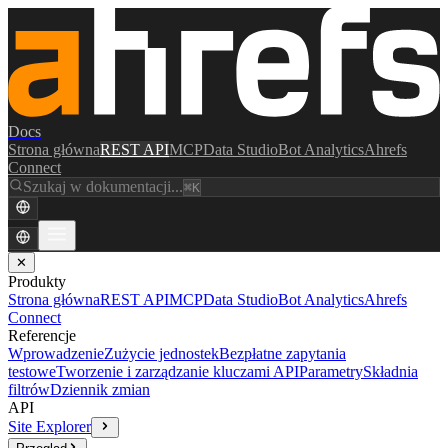
Docs
Strona główna
REST API
MCP
Data Studio
Bot Analytics
Ahrefs
Connect
Szukaj w dokumentacji...
⌘K
✕
Produkty
Strona główna
REST API
MCP
Data Studio
Bot Analytics
Ahrefs
Connect
Referencje
Wprowadzenie
Zużycie jednostek
Bezpłatne zapytania
testowe
Tworzenie i zarządzanie kluczami API
Parametry
Składnia
filtrów
Dziennik zmian
API
Site Explorer