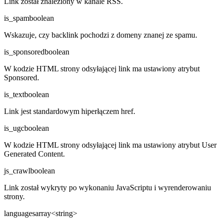
Link został znaleziony w kanale RSS.
is_spam
boolean
Wskazuje, czy backlink pochodzi z domeny znanej ze spamu.
is_sponsored
boolean
W kodzie HTML strony odsyłającej link ma ustawiony atrybut
Sponsored.
is_text
boolean
Link jest standardowym hiperłączem href.
is_ugc
boolean
W kodzie HTML strony odsyłającej link ma ustawiony atrybut User
Generated Content.
js_crawl
boolean
Link został wykryty po wykonaniu JavaScriptu i wyrenderowaniu
strony.
languages
array<string>