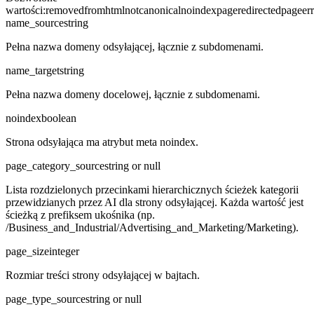
wartości
:
removedfromhtml
notcanonical
noindex
pageredirected
pageerr
name_source
string
Pełna nazwa domeny odsyłającej, łącznie z subdomenami.
name_target
string
Pełna nazwa domeny docelowej, łącznie z subdomenami.
noindex
boolean
Strona odsyłająca ma atrybut meta noindex.
page_category_source
string or null
Lista rozdzielonych przecinkami hierarchicznych ścieżek kategorii
przewidzianych przez AI dla strony odsyłającej. Każda wartość jest
ścieżką z prefiksem ukośnika (np.
/Business_and_Industrial/Advertising_and_Marketing/Marketing).
page_size
integer
Rozmiar treści strony odsyłającej w bajtach.
page_type_source
string or null