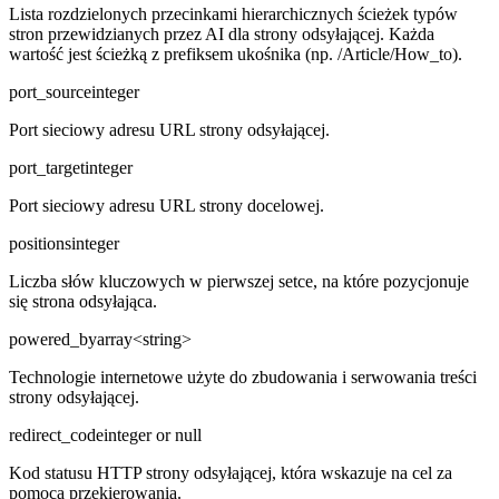
Lista rozdzielonych przecinkami hierarchicznych ścieżek typów
stron przewidzianych przez AI dla strony odsyłającej. Każda
wartość jest ścieżką z prefiksem ukośnika (np. /Article/How_to).
port_source
integer
Port sieciowy adresu URL strony odsyłającej.
port_target
integer
Port sieciowy adresu URL strony docelowej.
positions
integer
Liczba słów kluczowych w pierwszej setce, na które pozycjonuje
się strona odsyłająca.
powered_by
array<string>
Technologie internetowe użyte do zbudowania i serwowania treści
strony odsyłającej.
redirect_code
integer or null
Kod statusu HTTP strony odsyłającej, która wskazuje na cel za
pomocą przekierowania.