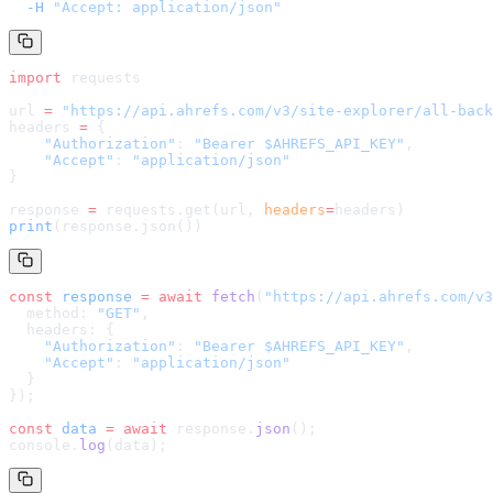
  -H
 "Accept: application/json"
import
 requests
url 
=
 "
https://api.ahrefs.com/v3/site-explorer/all-back
headers 
=
 {
    "Authorization"
: 
"Bearer $AHREFS_API_KEY"
,
    "Accept"
: 
"application/json"
}
response 
=
 requests.get(url, 
headers
=
headers
)
print
(response.json())
const
 response
 =
 await
 fetch
(
"
https://api.ahrefs.com/v3
  method: 
"GET"
,
  headers: {
    "Authorization"
: 
"Bearer $AHREFS_API_KEY"
,
    "Accept"
: 
"application/json"
  }
});
const
 data
 =
 await
 response.
json
();
console.
log
(data);