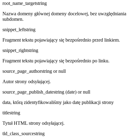
root_name_target
string
Nazwa domeny głównej domeny docelowej, bez uwzględniania
subdomen.
snippet_left
string
Fragment tekstu pojawiający się bezpośrednio przed linkiem.
snippet_right
string
Fragment tekstu pojawiający się bezpośrednio po linku.
source_page_author
string or null
Autor strony odsyłającej.
source_page_publish_date
string (date) or null
data, którą zidentyfikowaliśmy jako datę publikacji strony
title
string
Tytuł HTML strony odsyłającej.
tld_class_source
string