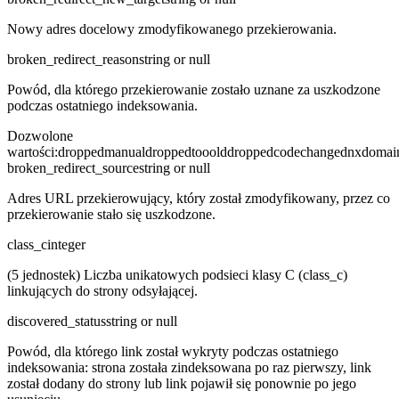
Nowy adres docelowy zmodyfikowanego przekierowania.
broken_redirect_reason
string or null
Powód, dla którego przekierowanie zostało uznane za uszkodzone
podczas ostatniego indeksowania.
Dozwolone
wartości
:
droppedmanual
droppedtooold
dropped
codechanged
nxdomai
broken_redirect_source
string or null
Adres URL przekierowujący, który został zmodyfikowany, przez co
przekierowanie stało się uszkodzone.
class_c
integer
(5 jednostek) Liczba unikatowych podsieci klasy C (class_c)
linkujących do strony odsyłającej.
discovered_status
string or null
Powód, dla którego link został wykryty podczas ostatniego
indeksowania: strona została zindeksowana po raz pierwszy, link
został dodany do strony lub link pojawił się ponownie po jego