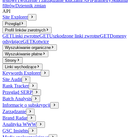
testowe
Tworzenie i zarządzanie kluczami API
Parametry
Składnia
filtrów
Dziennik zmian
API
Site Explorer
Przegląd
Profil linków zwrotnych
GET
Linki zwrotne
GET
Uszkodzone linki zwrotne
GET
Domeny
odsyłające
GET
Kotwice
Wyszukiwanie organiczne
Wyszukiwanie płatne
Strony
Linki wychodzące
Keywords Explorer
Site Audit
Rank Tracker
Przegląd SERP
Batch Analysis
Informacje o subskrypcji
Zarządzanie
Brand Radar
Analityka WWW
GSC Insights