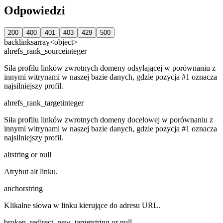
Odpowiedzi
200
400
401
403
429
500
backlinks
array<object>
ahrefs_rank_source
integer
Siła profilu linków zwrotnych domeny odsyłającej w porównaniu z
innymi witrynami w naszej bazie danych, gdzie pozycja #1 oznacza
najsilniejszy profil.
ahrefs_rank_target
integer
Siła profilu linków zwrotnych domeny docelowej w porównaniu z
innymi witrynami w naszej bazie danych, gdzie pozycja #1 oznacza
najsilniejszy profil.
alt
string or null
Atrybut alt linku.
anchor
string
Klikalne słowa w linku kierujące do adresu URL.
broken_redirect_new_target
string or null