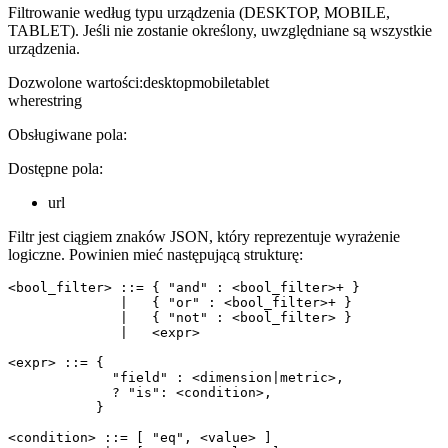
Filtrowanie według typu urządzenia (DESKTOP, MOBILE,
TABLET). Jeśli nie zostanie określony, uwzględniane są wszystkie
urządzenia.
Dozwolone wartości
:
desktop
mobile
tablet
where
string
Obsługiwane pola:
Dostępne pola:
url
Filtr jest ciągiem znaków JSON, który reprezentuje wyrażenie
logiczne. Powinien mieć następującą strukturę:
<bool_filter> ::= { "and" : <bool_filter>+ }

              |   { "or" : <bool_filter>+ }

              |   { "not" : <bool_filter> }

              |   <expr>

<expr> ::= {

             "field" : <dimension|metric>,

             ? "is": <condition>,

           }

<condition> ::= [ "eq", <value> ]
