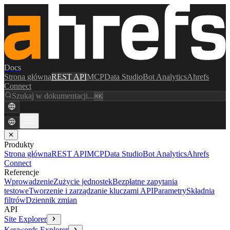
Docs
Strona główna
REST API
MCP
Data Studio
Bot Analytics
Ahrefs
Connect
Szukaj w dokumentacji...
⌘K
✕
Produkty
Strona główna
REST API
MCP
Data Studio
Bot Analytics
Ahrefs
Connect
Referencje
Wprowadzenie
Zużycie jednostek
Bezpłatne zapytania
testowe
Tworzenie i zarządzanie kluczami API
Parametry
Składnia
filtrów
Dziennik zmian
API
Site Explorer
Keywords Explorer