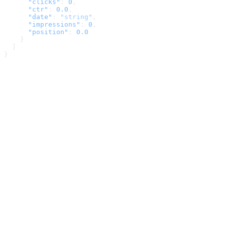
      "clicks"
: 
0
,
      "ctr"
: 
0.0
,
      "date"
: 
"string"
,
      "impressions"
: 
0
,
      "position"
: 
0.0
    }
  ]
}