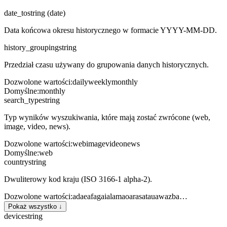
date_to
string (date)
Data końcowa okresu historycznego w formacie YYYY-MM-DD.
history_grouping
string
Przedział czasu używany do grupowania danych historycznych.
Dozwolone wartości
:
daily
weekly
monthly
Domyślne
:
monthly
search_type
string
Typ wyników wyszukiwania, które mają zostać zwrócone (web,
image, video, news).
Dozwolone wartości
:
web
image
video
news
Domyślne
:
web
country
string
Dwuliterowy kod kraju (ISO 3166-1 alpha-2).
Dozwolone wartości
:
ad
ae
af
ag
ai
al
am
ao
ar
as
at
au
aw
az
ba
…
Pokaż wszystko ↓
device
string