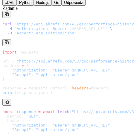
cURL
Python
Node.js
Go
Odpowiedź
Żądanie
curl
 "
https://api.ahrefs.com/v3/gsc/performance-history
  -H
 "Authorization: Bearer 
$AHREFS_API_KEY
"
 \
  -H
 "Accept: application/json"
import
 requests
url 
=
 "
https://api.ahrefs.com/v3/gsc/performance-histor
headers 
=
 {
    "Authorization"
: 
"Bearer $AHREFS_API_KEY"
,
    "Accept"
: 
"application/json"
}
response 
=
 requests.get(url, 
headers
=
headers
)
print
(response.json())
const
 response
 =
 await
 fetch
(
"
https://api.ahrefs.com/v3
  method: 
"GET"
,
  headers: {
    "Authorization"
: 
"Bearer $AHREFS_API_KEY"
,
    "Accept"
: 
"application/json"