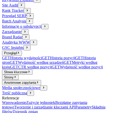
Site Audit
Rank Tracker
Przegląd SERP
Batch Analysis
Informacje o subskrypcji
Zarządzanie
Brand Radar
Analityka WWW
GSC Insights
Przegląd
GET
Historia wydajności
GET
Historia pozycji
GET
Historia
stron
GET
Wydajność według urządzeń
GET
Metryki według
kraju
GET
CTR według pozycji
GET
Wydajność według pozycji
Słowa kluczowe
Strony
Anonimowe zapytania
Media społecznościowe
Treść publiczna
Referencje
Wprowadzenie
Zużycie jednostek
Bezpłatne zapytania
testowe
Tworzenie i zarządzanie kluczami API
Parametry
Składnia
filtrów
Dziennik zmian