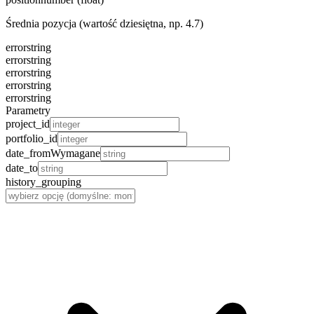
Średnia pozycja (wartość dziesiętna, np. 4.7)
error
string
error
string
error
string
error
string
error
string
Parametry
project_id
portfolio_id
date_from
Wymagane
date_to
history_grouping