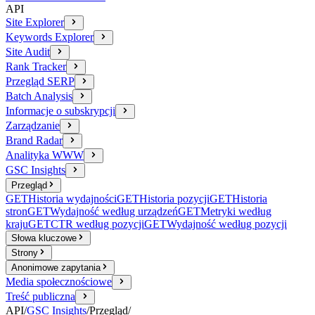
API
Site Explorer
Keywords Explorer
Site Audit
Rank Tracker
Przegląd SERP
Batch Analysis
Informacje o subskrypcji
Zarządzanie
Brand Radar
Analityka WWW
GSC Insights
Przegląd
GET
Historia wydajności
GET
Historia pozycji
GET
Historia
stron
GET
Wydajność według urządzeń
GET
Metryki według
kraju
GET
CTR według pozycji
GET
Wydajność według pozycji
Słowa kluczowe
Strony
Anonimowe zapytania
Media społecznościowe
Treść publiczna
API
/
GSC Insights
/
Przegląd
/