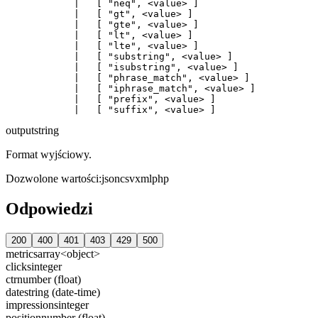
            |   [ "neq", <value> ]

            |   [ "gt", <value> ]

            |   [ "gte", <value> ]

            |   [ "lt", <value> ]

            |   [ "lte", <value> ]

            |   [ "substring", <value> ]

            |   [ "isubstring", <value> ]

            |   [ "phrase_match", <value> ]

            |   [ "iphrase_match", <value> ]

            |   [ "prefix", <value> ]

output
string
Format wyjściowy.
Dozwolone wartości
:
json
csv
xml
php
Odpowiedzi
200
400
401
403
429
500
metrics
array<object>
clicks
integer
ctr
number (float)
date
string (date-time)
impressions
integer
position
number (float)