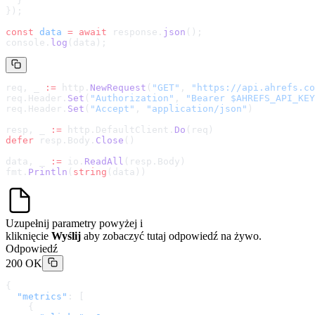
  }
});
const
 data
 =
 await
 response.
json
();
console.
log
(data);
req, _ 
:=
 http.
NewRequest
(
"GET"
, 
"
https://api.ahrefs.co
req.Header.
Set
(
"Authorization"
, 
"Bearer $AHREFS_API_KEY
req.Header.
Set
(
"Accept"
, 
"application/json"
)
resp, _ 
:=
 http.DefaultClient.
Do
(req)
defer
 resp.Body.
Close
()
data, _ 
:=
 io.
ReadAll
(resp.Body)
fmt.
Println
(
string
(data))
Uzupełnij parametry powyżej i
kliknięcie
Wyślij
aby zobaczyć tutaj odpowiedź na żywo.
Odpowiedź
200 OK
{
  "metrics"
: [
    {