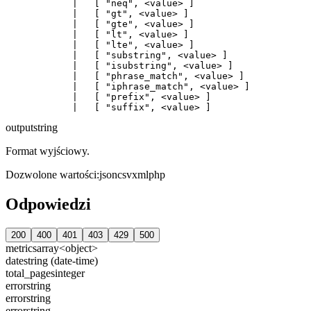
            |   [ "neq", <value> ]

            |   [ "gt", <value> ]

            |   [ "gte", <value> ]

            |   [ "lt", <value> ]

            |   [ "lte", <value> ]

            |   [ "substring", <value> ]

            |   [ "isubstring", <value> ]

            |   [ "phrase_match", <value> ]

            |   [ "iphrase_match", <value> ]

            |   [ "prefix", <value> ]

output
string
Format wyjściowy.
Dozwolone wartości
:
json
csv
xml
php
Odpowiedzi
200
400
401
403
429
500
metrics
array<object>
date
string (date-time)
total_pages
integer
error
string
error
string
error
string