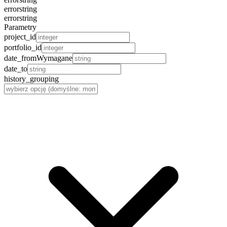
error
string
error
string
Parametry
project_id
portfolio_id
date_from
Wymagane
date_to
history_grouping