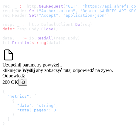
req, _ 
:=
 http.
NewRequest
(
"GET"
, 
"
https://api.ahrefs.co
req.Header.
Set
(
"Authorization"
, 
"Bearer $AHREFS_API_KEY
req.Header.
Set
(
"Accept"
, 
"application/json"
)
resp, _ 
:=
 http.DefaultClient.
Do
(req)
defer
 resp.Body.
Close
()
data, _ 
:=
 io.
ReadAll
(resp.Body)
fmt.
Println
(
string
(data))
Uzupełnij parametry powyżej i
kliknięcie
Wyślij
aby zobaczyć tutaj odpowiedź na żywo.
Odpowiedź
200 OK
{
  "metrics"
: [
    {
      "date"
: 
"string"
,
      "total_pages"
: 
0
    }
  ]
}