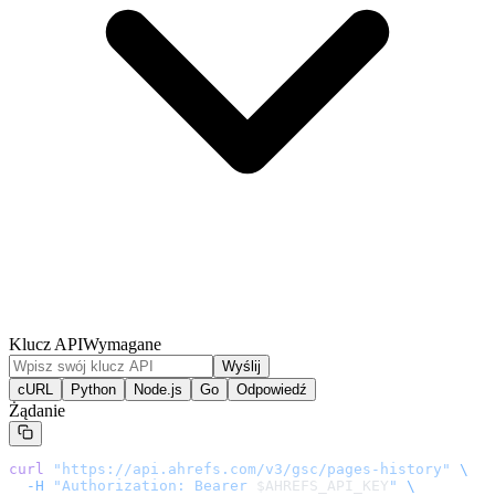
Klucz API
Wymagane
Wyślij
cURL
Python
Node.js
Go
Odpowiedź
Żądanie
curl
 "
https://api.ahrefs.com/v3/gsc/pages-history
"
 \
  -H
 "Authorization: Bearer 
$AHREFS_API_KEY
"
 \