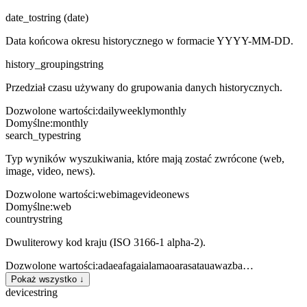
date_to
string (date)
Data końcowa okresu historycznego w formacie YYYY-MM-DD.
history_grouping
string
Przedział czasu używany do grupowania danych historycznych.
Dozwolone wartości
:
daily
weekly
monthly
Domyślne
:
monthly
search_type
string
Typ wyników wyszukiwania, które mają zostać zwrócone (web,
image, video, news).
Dozwolone wartości
:
web
image
video
news
Domyślne
:
web
country
string
Dwuliterowy kod kraju (ISO 3166-1 alpha-2).
Dozwolone wartości
:
ad
ae
af
ag
ai
al
am
ao
ar
as
at
au
aw
az
ba
…
Pokaż wszystko ↓
device
string