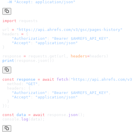
  -H
 "Accept: application/json"
import
 requests
url 
=
 "
https://api.ahrefs.com/v3/gsc/pages-history
"
headers 
=
 {
    "Authorization"
: 
"Bearer $AHREFS_API_KEY"
,
    "Accept"
: 
"application/json"
}
response 
=
 requests.get(url, 
headers
=
headers
)
print
(response.json())
const
 response
 =
 await
 fetch
(
"
https://api.ahrefs.com/v3
  method: 
"GET"
,
  headers: {
    "Authorization"
: 
"Bearer $AHREFS_API_KEY"
,
    "Accept"
: 
"application/json"
  }
});
const
 data
 =
 await
 response.
json
();
console.
log
(data);