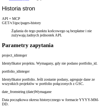
Historia stron
API + MCP
GET
/v3/gsc
/pages-history
Żądania do tego punktu końcowego są bezpłatne i nie
zużywają żadnych jednostek API.
Parametry zapytania
project_id
integer
Identyfikator projektu. Wymagany, gdy nie podano portfolio_id.
portfolio_id
integer
Identyfikator portfolio. Jeśli zostanie podany, agreguje dane ze
wszystkich projektów w portfolio połączonych z GSC.
date_from
string (date)
Wymagane
Data początkowa okresu historycznego w formacie YYYY-MM-
DD.