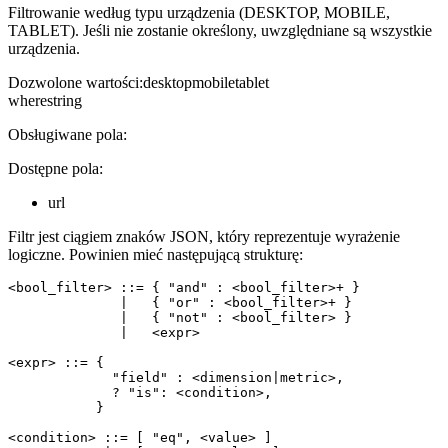
Filtrowanie według typu urządzenia (DESKTOP, MOBILE,
TABLET). Jeśli nie zostanie określony, uwzględniane są wszystkie
urządzenia.
Dozwolone wartości
:
desktop
mobile
tablet
where
string
Obsługiwane pola:
Dostępne pola:
url
Filtr jest ciągiem znaków JSON, który reprezentuje wyrażenie
logiczne. Powinien mieć następującą strukturę:
<bool_filter> ::= { "and" : <bool_filter>+ }

              |   { "or" : <bool_filter>+ }

              |   { "not" : <bool_filter> }

              |   <expr>

<expr> ::= {

             "field" : <dimension|metric>,

             ? "is": <condition>,

           }

<condition> ::= [ "eq", <value> ]
