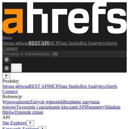
Docs
Strona główna
REST API
MCP
Data Studio
Bot Analytics
Ahrefs
Connect
Szukaj w dokumentacji...
⌘K
✕
Produkty
Strona główna
REST API
MCP
Data Studio
Bot Analytics
Ahrefs
Connect
Referencje
Wprowadzenie
Zużycie jednostek
Bezpłatne zapytania
testowe
Tworzenie i zarządzanie kluczami API
Parametry
Składnia
filtrów
Dziennik zmian
API
Site Explorer
Keywords Explorer