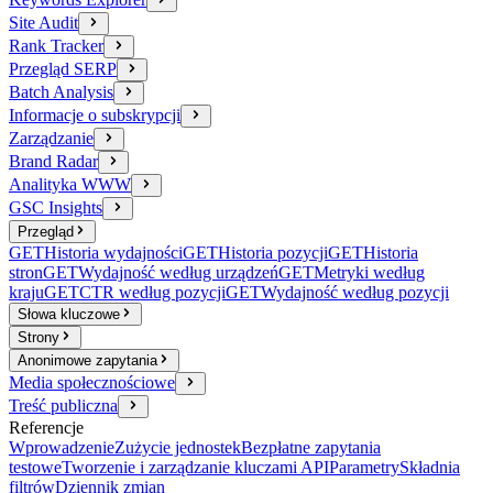
Site Audit
Rank Tracker
Przegląd SERP
Batch Analysis
Informacje o subskrypcji
Zarządzanie
Brand Radar
Analityka WWW
GSC Insights
Przegląd
GET
Historia wydajności
GET
Historia pozycji
GET
Historia
stron
GET
Wydajność według urządzeń
GET
Metryki według
kraju
GET
CTR według pozycji
GET
Wydajność według pozycji
Słowa kluczowe
Strony
Anonimowe zapytania
Media społecznościowe
Treść publiczna
Referencje
Wprowadzenie
Zużycie jednostek
Bezpłatne zapytania
testowe
Tworzenie i zarządzanie kluczami API
Parametry
Składnia
filtrów
Dziennik zmian