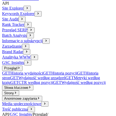
API
Site Explorer
Keywords Explorer
Site Audit
Rank Tracker
Przegląd SERP
Batch Analysis
Informacje o subskrypcji
Zarządzanie
Brand Radar
Analityka WWW
GSC Insights
Przegląd
GET
Historia wydajności
GET
Historia pozycji
GET
Historia
stron
GET
Wydajność według urządzeń
GET
Metryki według
kraju
GET
CTR według pozycji
GET
Wydajność według pozycji
Słowa kluczowe
Strony
Anonimowe zapytania
Media społecznościowe
Treść publiczna
API
/
GSC Insights
/
Przegląd
/