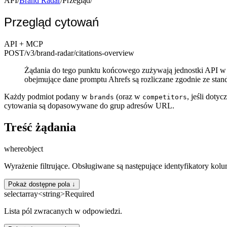
API
/
Brand Radar
/
Przegląd
/
Przegląd cytowań
API + MCP
POST
/v3/brand-radar
/citations-overview
Żądania do tego punktu końcowego zużywają jednostki API w 
obejmujące dane promptu Ahrefs są rozliczane zgodnie ze sta
Każdy podmiot podany w
(oraz w
, jeśli doty
brands
competitors
cytowania są dopasowywane do grup adresów URL.
Treść żądania
where
object
Wyrażenie filtrujące. Obsługiwane są następujące identyfikatory kol
Pokaż dostępne pola ↓
select
array<string>
Required
Lista pól zwracanych w odpowiedzi.