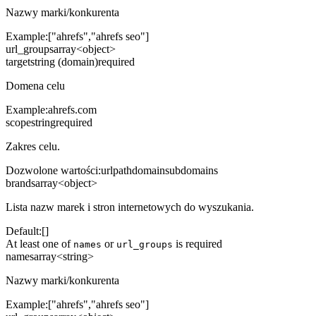
Nazwy marki/konkurenta
Example:
["ahrefs","ahrefs seo"]
url_groups
array<object>
target
string (domain)
required
Domena celu
Example:
ahrefs.com
scope
string
required
Zakres celu.
Dozwolone wartości
:
url
path
domain
subdomains
brands
array<object>
Lista nazw marek i stron internetowych do wyszukania.
Default:
[]
At least one of
or
is required
names
url_groups
names
array<string>
Nazwy marki/konkurenta
Example:
["ahrefs","ahrefs seo"]