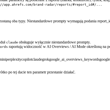
//app.ahrefs.com/brand-radar/reports/#report_id#/...
e zostaną oba typy. Niestandardowe prompty wymagają podania report_i
oduł
obsługuje wyłącznie niestandardowe prompty.
claude
raportują widoczność w AI Overviews / AI Mode określoną na p
ords
mini
perplexity
copilot
claude
grok
google_ai_overviews_keywords
googl
o po tej dacie ten parametr przestanie działać.