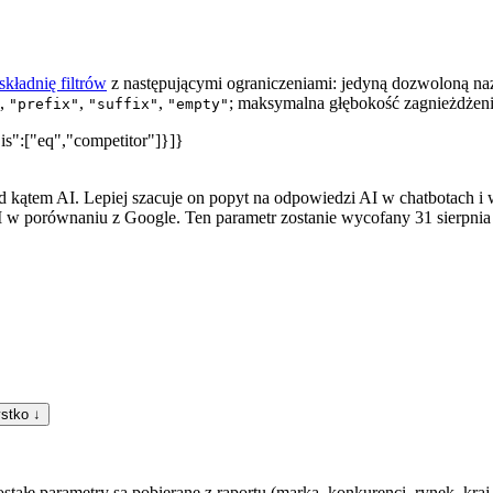
składnię filtrów
z następującymi ograniczeniami: jedyną dozwoloną na
,
,
,
; maksymalna głębokość zagnieżdżen
"prefix"
"suffix"
"empty"
"is":["eq","competitor"]}]}
kątem AI. Lepiej szacuje on popyt na odpowiedzi AI w chatbotach i
w porównaniu z Google. Ten parametr zostanie wycofany 31 sierpnia 
stko ↓
tałe parametry są pobierane z raportu (marka, konkurenci, rynek, kraj, fil