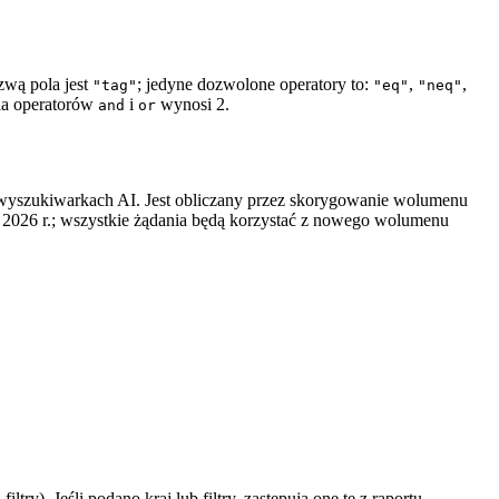
zwą pola jest
; jedyne dozwolone operatory to:
,
,
"tag"
"eq"
"neq"
ia operatorów
i
wynosi 2.
and
or
 wyszukiwarkach AI. Jest obliczany przez skorygowanie wolumenu
2026 r.; wszystkie żądania będą korzystać z nowego wolumenu
try). Jeśli podano kraj lub filtry, zastępują one te z raportu.