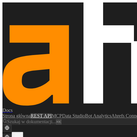
Docs
Strona główna
REST API
MCP
Data Studio
Bot Analytics
Ahrefs Conn
Szukaj w dokumentacji...
⌘K