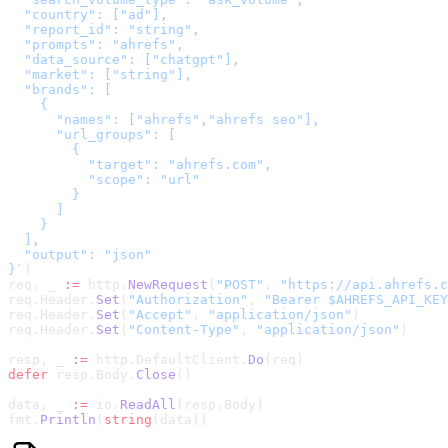
  "country": ["ad"],

  "report_id": "string",

  "prompts": "ahrefs",

  "data_source": ["chatgpt"],

  "market": ["string"],

  "brands": [

    {

      "names": ["ahrefs","ahrefs seo"],

      "url_groups": [

        {

          "target": "ahrefs.com",

          "scope": "url"

        }

      ]

    }

  ],

  "output": "json"

}
`
)
req, _ 
:=
 http.
NewRequest
(
"POST"
, 
"
https://api.ahrefs.c
req.Header.
Set
(
"Authorization"
, 
"Bearer $AHREFS_API_KEY
req.Header.
Set
(
"Accept"
, 
"application/json"
)
req.Header.
Set
(
"Content-Type"
, 
"application/json"
)
resp, _ 
:=
 http.DefaultClient.
Do
(req)
defer
 resp.Body.
Close
()
data, _ 
:=
 io.
ReadAll
(resp.Body)
fmt.
Println
(
string
(data))