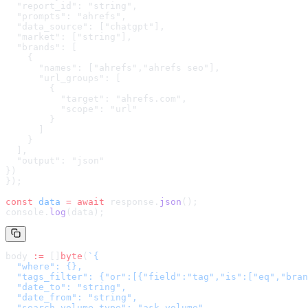
  "report_id": "string",

  "prompts": "ahrefs",

  "data_source": ["chatgpt"],

  "market": ["string"],

  "brands": [

    {

      "names": ["ahrefs","ahrefs seo"],

      "url_groups": [

        {

          "target": "ahrefs.com",

          "scope": "url"

        }

      ]

    }

  ],

  "output": "json"

}
)
});
const
 data
 =
 await
 response.
json
();
console.
log
(data);
body 
:=
 []
byte
(
`
{

  "where": {},

  "tags_filter": {"or":[{"field":"tag","is":["eq","bran
  "date_to": "string",

  "date_from": "string",

  "search_volume_type": "ask_volume",
