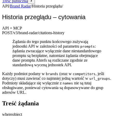
Treść publiczna
API
/
Brand Radar
/
Historia przeglądu
/
Historia przeglądu – cytowania
API + MCP
POST
/v3/brand-radar
/citations-history
Żądania do tego punktu końcowego zużywają
jednostki API w zależności od parametru
:
prompts
żądania zwracające wyłącznie dane niestandardowego
promptu są bezpłatne, natomiast żądania obejmujące
dane promptu Ahrefs są rozliczane zgodnie ze
standardową wyceną jednostek API.
Każdy podmiot podany w
(oraz w
, jeśli
brands
competitors
dotyczy) musi zawierać co najmniej jedną wartość w
.
url_groups
Podmioty składające się wyłącznie z
nie są tutaj
names
obsługiwane, ponieważ cytowania są dopasowywane do grup
adresów URL.
Treść żądania
where
object