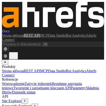
Docs
Strona główna
REST API
MCP
Data Studio
Bot Analytics
Ahrefs
Connect
Szukaj w dokumentacji...
⌘K
✕
Produkty
Strona główna
REST API
MCP
Data Studio
Bot Analytics
Ahrefs
Connect
Referencje
Wprowadzenie
Zużycie jednostek
Bezpłatne zapytania
testowe
Tworzenie i zarządzanie kluczami API
Parametry
Składnia
filtrów
Dziennik zmian
API
Site Explorer
Keywords Explorer