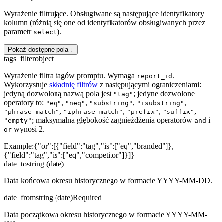
Wyrażenie filtrujące. Obsługiwane są następujące identyfikatory
kolumn (różnią się one od identyfikatorów obsługiwanych przez
parametr
).
select
Pokaż dostępne pola ↓
tags_filter
object
Wyrażenie filtra tagów promptu. Wymaga
.
report_id
Wykorzystuje
składnię filtrów
z następującymi ograniczeniami:
jedyną dozwoloną nazwą pola jest
; jedyne dozwolone
"tag"
operatory to:
,
,
,
,
"eq"
"neq"
"substring"
"isubstring"
,
,
,
,
"phrase_match"
"iphrase_match"
"prefix"
"suffix"
; maksymalna głębokość zagnieżdżenia operatorów
i
"empty"
and
wynosi 2.
or
Example:
{"or":[{"field":"tag","is":["eq","branded"]},
{"field":"tag","is":["eq","competitor"]}]}
date_to
string (date)
Data końcowa okresu historycznego w formacie YYYY-MM-DD.
date_from
string (date)
Required
Data początkowa okresu historycznego w formacie YYYY-MM-