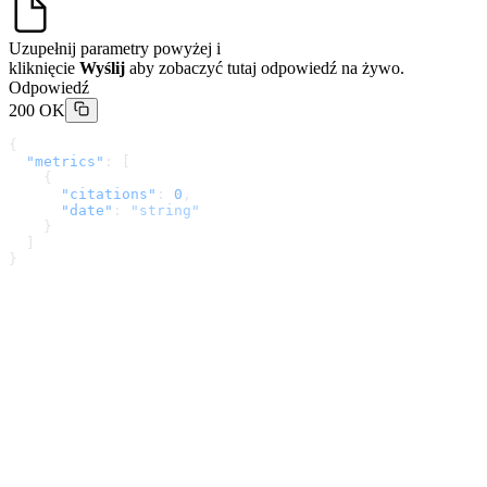
Uzupełnij parametry powyżej i
kliknięcie
Wyślij
aby zobaczyć tutaj odpowiedź na żywo.
Odpowiedź
200 OK
{
  "metrics"
: [
    {
      "citations"
: 
0
,
      "date"
: 
"string"
    }
  ]
}