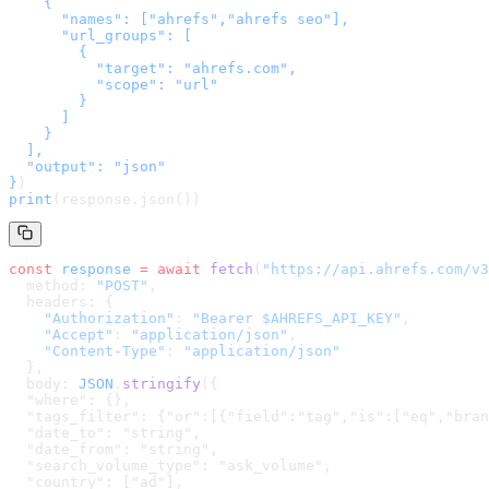
    {

      "names": ["ahrefs","ahrefs seo"],

      "url_groups": [

        {

          "target": "ahrefs.com",

          "scope": "url"

        }

      ]

    }

  ],

  "output": "json"

}
)
print
(response.json())
const
 response
 =
 await
 fetch
(
"
https://api.ahrefs.com/v3
  method: 
"POST"
,
  headers: {
    "Authorization"
: 
"Bearer $AHREFS_API_KEY"
,
    "Accept"
: 
"application/json"
,
    "Content-Type"
: 
"application/json"
  },
  body: 
JSON
.
stringify
(
{

  "where": {},

  "tags_filter": {"or":[{"field":"tag","is":["eq","bran
  "date_to": "string",

  "date_from": "string",

  "search_volume_type": "ask_volume",

  "country": ["ad"],
