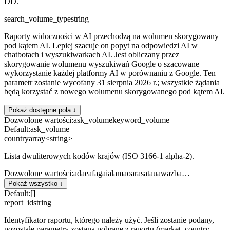
DD.
search_volume_type
string
Raporty widoczności w AI przechodzą na wolumen skorygowany
pod kątem AI. Lepiej szacuje on popyt na odpowiedzi AI w
chatbotach i wyszukiwarkach AI. Jest obliczany przez
skorygowanie wolumenu wyszukiwań Google o szacowane
wykorzystanie każdej platformy AI w porównaniu z Google. Ten
parametr zostanie wycofany 31 sierpnia 2026 r.; wszystkie żądania
będą korzystać z nowego wolumenu skorygowanego pod kątem AI.
Pokaż dostępne pola ↓
Dozwolone wartości
:
ask_volume
keyword_volume
Default:
ask_volume
country
array<string>
Lista dwuliterowych kodów krajów (ISO 3166-1 alpha-2).
Dozwolone wartości
:
ad
ae
af
ag
ai
al
am
ao
ar
as
at
au
aw
az
ba
…
Pokaż wszystko ↓
Default:
[]
report_id
string
Identyfikator raportu, którego należy użyć. Jeśli zostanie podany,
pozostałe parametry zostaną pobrane z raportu (market, country,