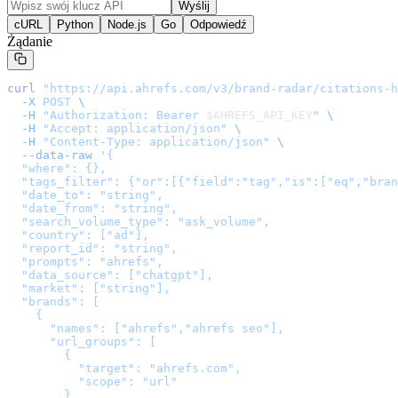
Wyślij
cURL
Python
Node.js
Go
Odpowiedź
Żądanie
curl
 "
https://api.ahrefs.com/v3/brand-radar/citations-h
  -X
 POST
 \
  -H
 "Authorization: Bearer 
$AHREFS_API_KEY
"
 \
  -H
 "Accept: application/json"
 \
  -H
 "Content-Type: application/json"
 \
  --data-raw
 '
{

  "where": {},

  "tags_filter": {"or":[{"field":"tag","is":["eq","bran
  "date_to": "string",

  "date_from": "string",

  "search_volume_type": "ask_volume",

  "country": ["ad"],

  "report_id": "string",

  "prompts": "ahrefs",

  "data_source": ["chatgpt"],

  "market": ["string"],

  "brands": [

    {

      "names": ["ahrefs","ahrefs seo"],

      "url_groups": [

        {

          "target": "ahrefs.com",

          "scope": "url"

        }
