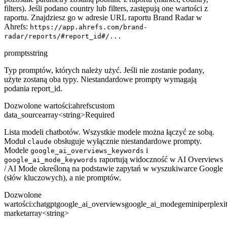
filters). Jeśli podano country lub filters, zastępują one wartości z
raportu. Znajdziesz go w adresie URL raportu Brand Radar w
Ahrefs:
https://app.ahrefs.com/brand-
radar/reports/#report_id#/...
prompts
string
Typ promptów, których należy użyć. Jeśli nie zostanie podany,
użyte zostaną oba typy. Niestandardowe prompty wymagają
podania report_id.
Dozwolone wartości
:
ahrefs
custom
data_source
array<string>
Required
Lista modeli chatbotów. Wszystkie modele można łączyć ze sobą.
Moduł
obsługuje wyłącznie niestandardowe prompty.
claude
Modele
i
google_ai_overviews_keywords
raportują widoczność w AI Overviews
google_ai_mode_keywords
/ AI Mode określoną na podstawie zapytań w wyszukiwarce Google
(słów kluczowych), a nie promptów.
Dozwolone
wartości
:
chatgpt
google_ai_overviews
google_ai_mode
gemini
perplexi
market
array<string>