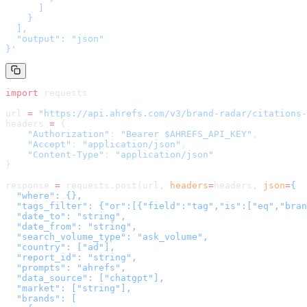
      ]

    }

  ],

  "output": "json"

}
'
import
 requests
url 
=
 "
https://api.ahrefs.com/v3/brand-radar/citations-
headers 
=
 {
    "Authorization"
: 
"Bearer $AHREFS_API_KEY"
,
    "Accept"
: 
"application/json"
,
    "Content-Type"
: 
"application/json"
}
response 
=
 requests.post(url, 
headers
=
headers
, 
json
=
{

  "where": {},

  "tags_filter": {"or":[{"field":"tag","is":["eq","bran
  "date_to": "string",

  "date_from": "string",

  "search_volume_type": "ask_volume",

  "country": ["ad"],

  "report_id": "string",

  "prompts": "ahrefs",

  "data_source": ["chatgpt"],

  "market": ["string"],

  "brands": [
