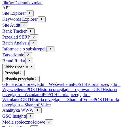
filtrów
Dziennik zmian
API
Site Explorer
Keywords Explorer
Site Audit
Rank Tracker
Przegląd SERP
Batch Analysis
Informacje o subskrypcji
Zarządzanie
Brand Radar
Widoczność AI
Przegląd
Historia przeglądu
GET
Historia przeglądu – Wyświetlenia
POST
Historia przeglądu –
Wyświetlenia
POST
Historia przeglądu – cytowania
GET
Historia
przeglądu – Wzmianki
POST
Historia przeglądu –
Wzmianki
GET
Historia przeglądu – Share of Voice
POST
Historia
przeglądu – Share of Voice
Analityka WWW
GSC Insights
Media społecznościowe