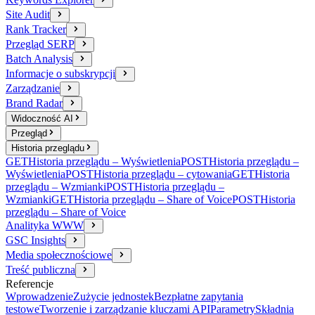
Site Audit
Rank Tracker
Przegląd SERP
Batch Analysis
Informacje o subskrypcji
Zarządzanie
Brand Radar
Widoczność AI
Przegląd
Historia przeglądu
GET
Historia przeglądu – Wyświetlenia
POST
Historia przeglądu –
Wyświetlenia
POST
Historia przeglądu – cytowania
GET
Historia
przeglądu – Wzmianki
POST
Historia przeglądu –
Wzmianki
GET
Historia przeglądu – Share of Voice
POST
Historia
przeglądu – Share of Voice
Analityka WWW
GSC Insights
Media społecznościowe
Treść publiczna
Referencje
Wprowadzenie
Zużycie jednostek
Bezpłatne zapytania
testowe
Tworzenie i zarządzanie kluczami API
Parametry
Składnia