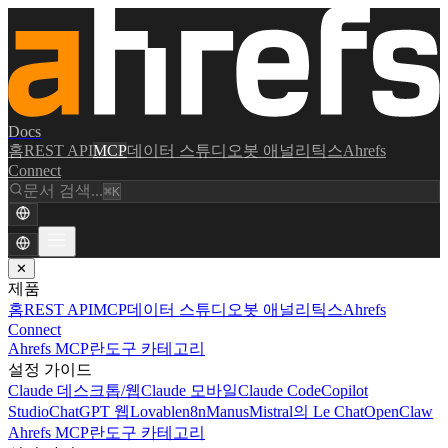
Docs
홈
REST API
MCP
데이터 스튜디오
봇 애널리틱스
Ahrefs
Connect
문서 검색...
⌘K
✕
제품
홈
REST API
MCP
데이터 스튜디오
봇 애널리틱스
Ahrefs
Connect
Ahrefs MCP란
도구 카테고리
설정 가이드
Claude 데스크톱/웹
Claude 모바일
Claude Code
Copilot
Studio
ChatGPT 웹
Lovable
n8n
Manus
Mistral의 Le Chat
OpenClaw
Ahrefs MCP란
도구 카테고리