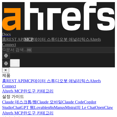
Docs
홈
REST API
MCP
데이터 스튜디오
봇 애널리틱스
Ahrefs
Connect
문서 검색...
⌘K
✕
제품
홈
REST API
MCP
데이터 스튜디오
봇 애널리틱스
Ahrefs
Connect
Ahrefs MCP란
도구 카테고리
설정 가이드
Claude 데스크톱/웹
Claude 모바일
Claude Code
Copilot
Studio
ChatGPT 웹
Lovable
n8n
Manus
Mistral의 Le Chat
OpenClaw
Ahrefs MCP란
도구 카테고리